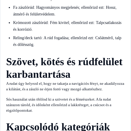
Fa zászlórúd: Hagyományos megjelenés; ellenőrizd ezt: Hossz,
átmérő és felületvédelem.
Krómozott zászlórúd: Fém kivitel; ellenőrizd ezt: Talpcsatlakozás
és korrózió.
Reling/deck tartó: A rúd fogadása; ellenőrizd ezt: Csőátmérő, talp
és dőlésszög.
Szövet, kötés és rúdfelület
karbantartása
A rudat úgy helyezd el, hogy ne takarja a navigációs fényt, ne akadályozza
a kilátást, és a zászló ne érjen forró vagy mozgó alkatrészhez.
Sós használat után öblítsd ki a szövetet és a fémrészeket. A fa rudat
szárazon tárold, és időnként ellenőrizd a lakkréteget, a csúcsot és a
rögzítőpontokat.
Kapcsolódó kategóriák