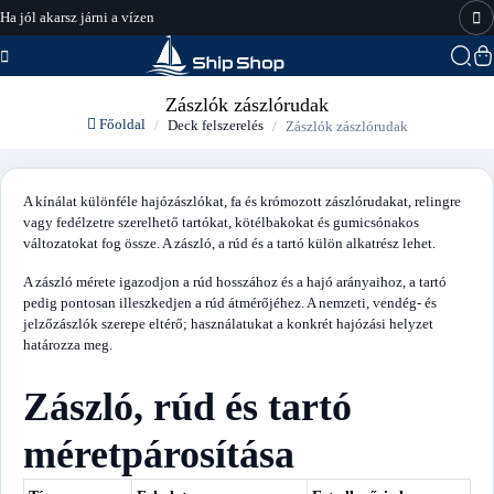
Ha jól akarsz járni a vízen
hajo-felszereles.hu
Zászlók zászlórudak
Főoldal
Deck felszerelés
Zászlók zászlórudak
A kínálat különféle hajózászlókat, fa és krómozott zászlórudakat, relingre
vagy fedélzetre szerelhető tartókat, kötélbakokat és gumicsónakos
változatokat fog össze. A zászló, a rúd és a tartó külön alkatrész lehet.
A zászló mérete igazodjon a rúd hosszához és a hajó arányaihoz, a tartó
pedig pontosan illeszkedjen a rúd átmérőjéhez. A nemzeti, vendég- és
jelzőzászlók szerepe eltérő; használatukat a konkrét hajózási helyzet
határozza meg.
Zászló, rúd és tartó
méretpárosítása