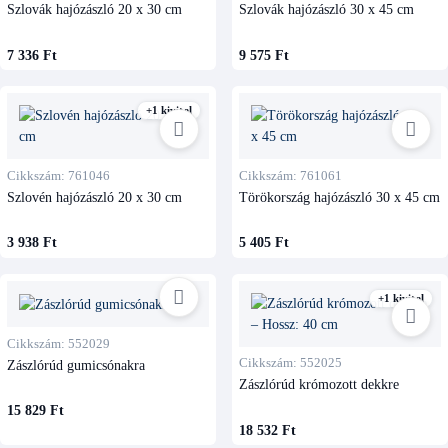
Szlovák hajózászló 20 x 30 cm
Szlovák hajózászló 30 x 45 cm
7 336 Ft
9 575 Ft
+1 kivitel
Cikkszám: 761046
Cikkszám: 761061
Szlovén hajózászló 20 x 30 cm
Törökország hajózászló 30 x 45 cm
3 938 Ft
5 405 Ft
+1 kivitel
Cikkszám: 552029
Cikkszám: 552025
Zászlórúd gumicsónakra
Zászlórúd krómozott dekkre
15 829 Ft
18 532 Ft