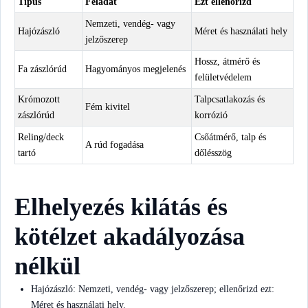
Típus
Feladat
Ezt ellenőrizd
Nemzeti, vendég- vagy
Hajózászló
Méret és használati hely
jelzőszerep
Hossz, átmérő és
Fa zászlórúd
Hagyományos megjelenés
felületvédelem
Krómozott
Talpcsatlakozás és
Fém kivitel
zászlórúd
korrózió
Reling/deck
Csőátmérő, talp és
A rúd fogadása
tartó
dőlésszög
Elhelyezés kilátás és
kötélzet akadályozása
nélkül
Hajózászló: Nemzeti, vendég- vagy jelzőszerep; ellenőrizd ezt:
Méret és használati hely.