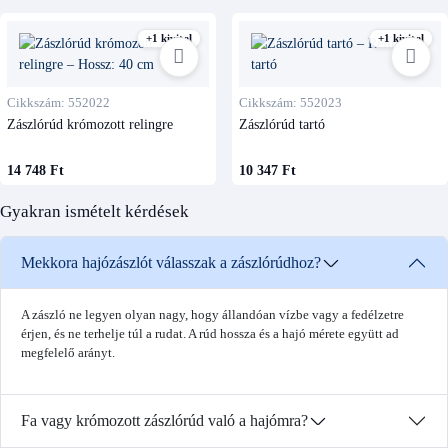
+1 kivitel
+1 kivitel
Cikkszám: 552022
Cikkszám: 552023
Zászlórúd krómozott relingre
Zászlórúd tartó
14 748 Ft
10 347 Ft
Gyakran ismételt kérdések
Mekkora hajózászlót válasszak a zászlórúdhoz?
A zászló ne legyen olyan nagy, hogy állandóan vízbe vagy a fedélzetre
érjen, és ne terhelje túl a rudat. A rúd hossza és a hajó mérete együtt ad
megfelelő arányt.
Fa vagy krómozott zászlórúd való a hajómra?