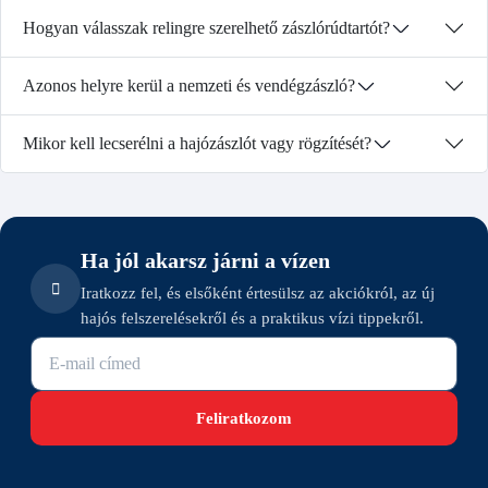
Hogyan válasszak relingre szerelhető zászlórúdtartót?
Azonos helyre kerül a nemzeti és vendégzászló?
Mikor kell lecserélni a hajózászlót vagy rögzítését?
Ha jól akarsz járni a vízen
Iratkozz fel, és elsőként értesülsz az akciókról, az új
hajós felszerelésekről és a praktikus vízi tippekről.
E-mail cím
Feliratkozom