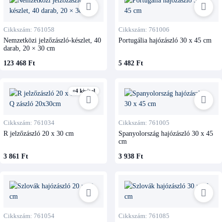
Cikkszám: 761058
Cikkszám: 761006
Nemzetközi jelzőzászló-készlet, 40
Portugália hajózászló 30 x 45 cm
darab, 20 × 30 cm
123 468 Ft
5 482 Ft
+4 kivitel
Cikkszám: 761034
Cikkszám: 761005
R jelzőzászló 20 x 30 cm
Spanyolország hajózászló 30 x 45
cm
3 861 Ft
3 938 Ft
Cikkszám: 761054
Cikkszám: 761085