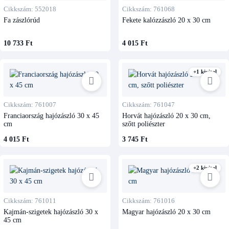
Cikkszám: 552018
Cikkszám: 761068
Fa zászlórúd
Fekete kalózzászló 20 x 30 cm
10 733 Ft
4 015 Ft
+1 kivitel
Cikkszám: 761007
Cikkszám: 761047
Franciaország hajózászló 30 x 45
Horvát hajózászló 20 x 30 cm,
cm
szőtt poliészter
4 015 Ft
3 745 Ft
+2 kivitel
Cikkszám: 761011
Cikkszám: 761016
Kajmán-szigetek hajózászló 30 x
Magyar hajózászló 20 x 30 cm
45 cm