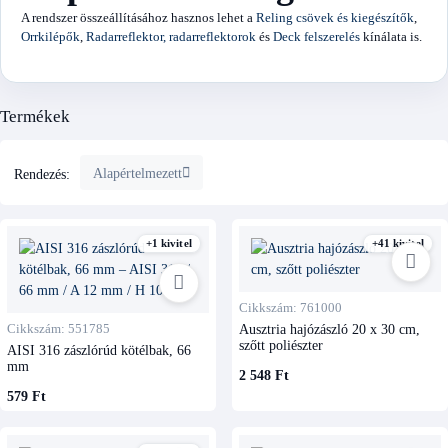
A rendszer összeállításához hasznos lehet a
Reling csövek és kiegészítők
,
Orrkilépők
,
Radarreflektor, radarreflektorok
és
Deck felszerelés
kínálata is.
Termékek
Alapértelmezett
Rendezés:
+1 kivitel
+41 kivitel
Cikkszám: 761000
Cikkszám: 551785
Ausztria hajózászló 20 x 30 cm,
szőtt poliészter
AISI 316 zászlórúd kötélbak, 66
mm
2 548 Ft
579 Ft