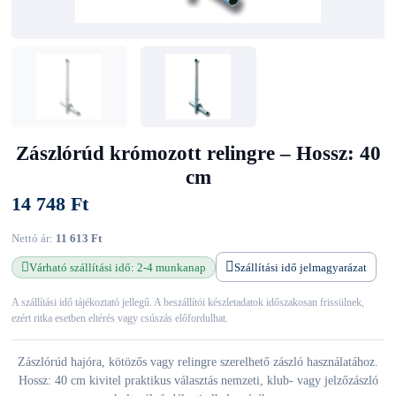
Zászlórúd krómozott relingre – Hossz: 40
cm
14 748 Ft
Nettó ár:
11 613 Ft
Várható szállítási idő: 2-4 munkanap
Szállítási idő jelmagyarázat
A szállítási idő tájékoztató jellegű. A beszállítói készletadatok időszakosan frissülnek,
ezért ritka esetben eltérés vagy csúszás előfordulhat.
Zászlórúd hajóra, kötözős vagy relingre szerelhető zászló használatához.
Hossz: 40 cm kivitel praktikus választás nemzeti, klub- vagy jelzőzászló