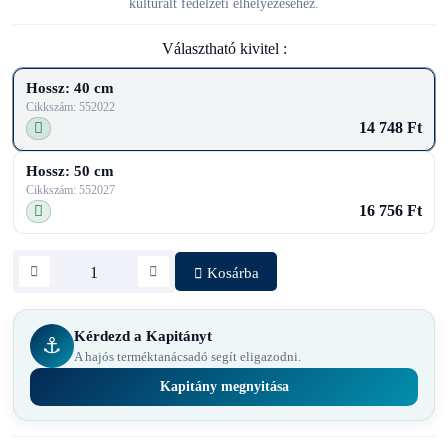
kulturált fedélzeti elhelyezéséhez.
Választható kivitel :
Hossz: 40 cm
Cikkszám: 552022
14 748 Ft
Hossz: 50 cm
Cikkszám: 552027
16 756 Ft
Kosárba
Kérdezd a Kapitányt
⚓
A hajós terméktanácsadó segít eligazodni.
Kapitány megnyitása