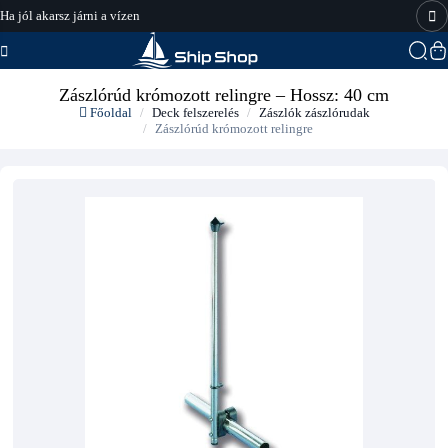
Ha jól akarsz járni a vízen
hajo-felszereles.hu
Zászlórúd krómozott relingre – Hossz: 40 cm
Főoldal
Deck felszerelés
Zászlók zászlórudak
Zászlórúd krómozott relingre