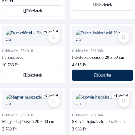
579 Ft
Részletek
Részletek
+2 kivitel
Cikkszám: 552018
Cikkszám: 761068
Fa zászlórúd
Fekete kalózzászló 20 x 30 cm
10 733 Ft
4 015 Ft
Részletek
Kosárba
+2 kivitel
+1 kivitel
Cikkszám: 761016
Cikkszám: 761046
Magyar hajózászló 20 x 30 cm
Szlovén hajózászló 20 x 30 cm
2 780 Ft
3 938 Ft