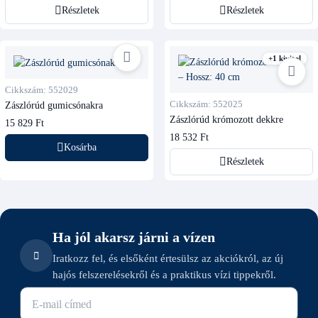
Részletek
Részletek
+1 kivitel
Cikkszám: 552029
Cikkszám: 552025
Zászlórúd gumicsónakra
Zászlórúd krómozott dekkre
15 829 Ft
18 532 Ft
Kosárba
Részletek
Ha jól akarsz járni a vízen
Iratkozz fel, és elsőként értesülsz az akciókról, az új
hajós felszerelésekről és a praktikus vízi tippekről.
E-mail cím