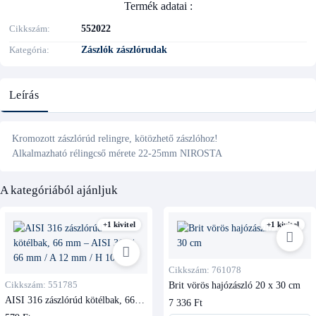
Termék adatai :
Cikkszám
552022
Kategória
Zászlók zászlórudak
Leírás
Kromozott zászlórúd relingre, kötözhető zászlóhoz!
Alkalmazható rélingcső mérete 22-25mm
NIROSTA
A kategóriából ajánljuk
+1 kivitel
+1 kivitel
Cikkszám: 761078
Cikkszám: 551785
Brit vörös hajózászló 20 x 30 cm
AISI 316 zászlórúd kötélbak, 66
7 336 Ft
mm