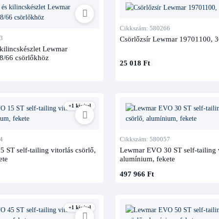
Cikkszám: 580266
3
Csörlőzsír Lewmar 19701100, 3
 kilincskészlet Lewmar
8/66 csörlőkhöz
25 018 Ft
+1 kivitel
4
Cikkszám: 580057
T self-tailing vitorlás csörlő,
Lewmar EVO 30 ST self-tailing v
ete
alumínium, fekete
497 966 Ft
+1 kivitel