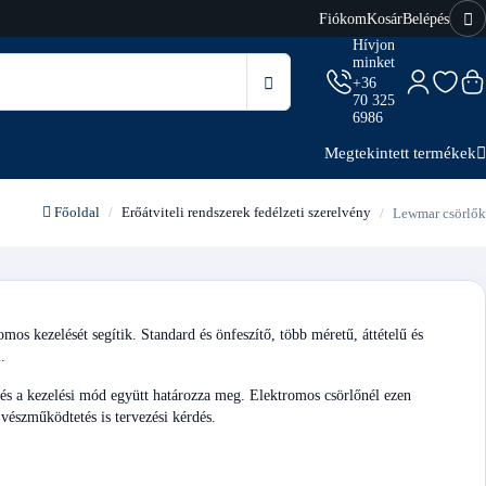
Fiókom
Kosár
Belépés
Hívjon
minket
+36
70 325
6986
Megtekintett termékek
Főoldal
Erőátviteli rendszerek fedélzeti szerelvény
Lewmar csörlők
os kezelését segítik. Standard és önfeszítő, több méretű, áttételű és
.
rő és a kezelési mód együtt határozza meg. Elektromos csörlőnél ezen
vészműködtetés is tervezési kérdés.