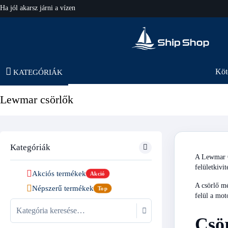
hajo-felszereles.hu
Köt
KATEGÓRIÁK
Lewmar csörlők
Kategóriák
A Lewmar Oc
felületkivit
Akciós termékek
Akció
A csörlő mé
Népszerű termékek
Top
felül a mot
Csör