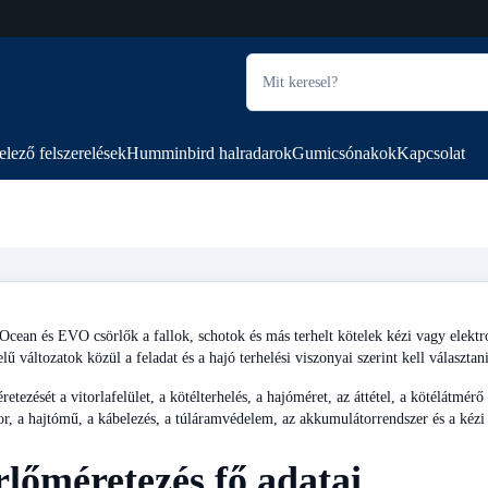
elező felszerelések
Humminbird halradarok
Gumicsónakok
Kapcsolat
ean és EVO csörlők a fallok, schotok és más terhelt kötelek kézi vagy elektrom
elű változatok közül a feladat és a hajó terhelési viszonyai szerint kell választani
retezését a vitorlafelület, a kötélterhelés, a hajóméret, az áttétel, a kötélátmé
or, a hajtómű, a kábelezés, a túláramvédelem, az akkumulátorrendszer és a kézi 
lőméretezés fő adatai