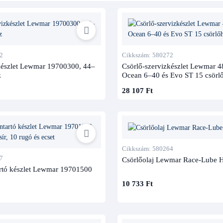
2
Cikkszám: 580272
készlet Lewmar 19700300, 44–
Csörlő-szervizkészlet Lewmar 
z
Ocean 6–40 és Evo ST 15 csörl
28 107 Ft
Cikkszám: 580264
7
Csörlőolaj Lewmar Race-Lube 
rtó készlet Lewmar 19701500
10 733 Ft