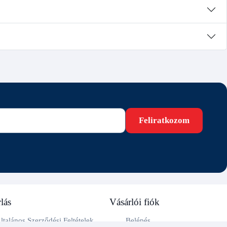
Feliratkozom
lás
Vásárlói fiók
ltalános Szerződési Feltételek
Belépés