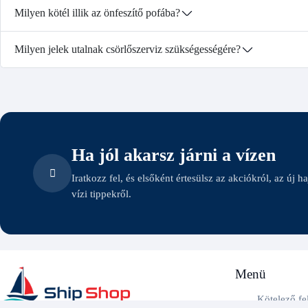
Milyen kötél illik az önfeszítő pofába?
Milyen jelek utalnak csörlőszerviz szükségességére?
Ha jól akarsz járni a vízen
Iratkozz fel, és elsőként értesülsz az akciókról, az új h
vízi tippekről.
Menü
Kötelező fe