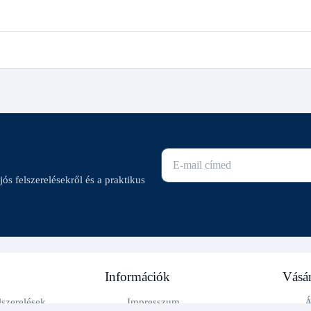
E-mail cím
ajós felszerelésekről és a praktikus
Információk
Vásár
lszerelések
Impresszum
Á