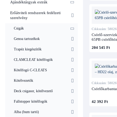
Ajándéktárgyak extrák
Erőátviteli rendszerek fedélzeti
szerelvény
Csigák
Cikkszám: 58026
Csörlő-szerviz
Genoa tartozékok
65PB csörlőhö
204 545 Ft
Trapéz kiegészítők
CLAMCLEAT kötélfogók
Kötélfogó C-CLEATS
Kötélvezetők
Cikkszám: 58026
Csörlőkarbanta
Deck csigasor, kötélvezető
42 392 Ft
Fallstopper kötélfogók
Alba (bum tartó)