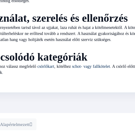
indig elsődleges.
nálat, szerelés és ellenőrzés
rnyezetében tartsd távol az ujjakat, laza ruhát és hajat a kötélmenetektől. A kö
és túlterheléskor ne erőltesd tovább a rendszert. A használat gyakoriságához és kö
katlan hang vagy holtjáték esetén használat előtt szerviz szükséges.
csolódó kategóriák
hoz válassz megfelelő
csörlőkart
, kötélhez
schot- vagy fallkötelet
. A csörlő elő
k.
Alapértelmezett