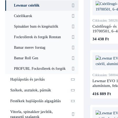
Lewmar csörlők
Csörlőkarok
Cikkszám: 58026
Csörlőrugó- és
Spinakker bum és kiegészítők
19700501, 6–4
Fockrollerek és forgók Ronstan
34 438 Ft
Bamar merev forstag
Bamar Roll Gen
PROFURL Fockrollerek és forgók
Cikkszám: 58004
Hajóápolás és javítás
Lewmar EVO 15 S
alumínium, fek
Székek, asztalok, párnák
416 889 Ft
Festékek hajóápolás algagátlás
Vitorla, spinakker javítók,
ragasztó szalagok