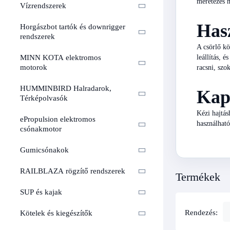
méretezés m
Vízrendszerek
Hasz
Horgászbot tartók és downrigger
rendszerek
A csörlő kö
leállítás, 
MINN KOTA elektromos
motorok
racsni, szo
HUMMINBIRD Halradarok,
Kap
Térképolvasók
Kézi hajtás
ePropulsion elektromos
használható
csónakmotor
Gumicsónakok
RAILBLAZA rögzítő rendszerek
Termékek
SUP és kajak
Rendezés:
Kötelek és kiegészítők