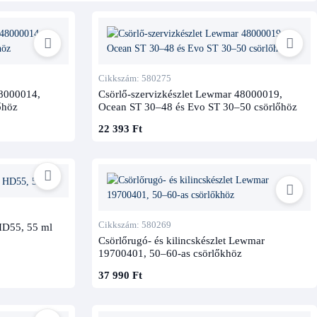
Cikkszám: 580275
48000014,
Csörlő-szervizkészlet Lewmar 48000019,
őhöz
Ocean ST 30–48 és Evo ST 30–50 csörlőhöz
22 393 Ft
Cikkszám: 580269
HD55, 55 ml
Csörlőrugó- és kilincskészlet Lewmar
19700401, 50–60-as csörlőkhöz
37 990 Ft