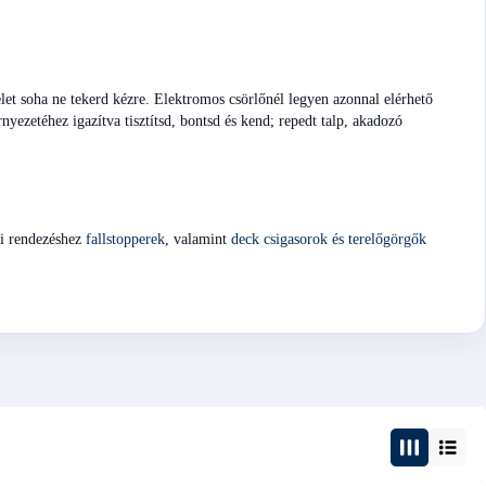
telet soha ne tekerd kézre. Elektromos csörlőnél legyen azonnal elérhető
rnyezetéhez igazítva tisztítsd, bontsd és kend; repedt talp, akadozó
tti rendezéshez
fallstopperek
, valamint
deck csigasorok és terelőgörgők