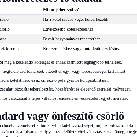
Mikor jöhet szóba?
sörlő
Ha a kötél szabad végét külön kezelik
csörlő
Egykezesebb kötélkezeléshez
ozat
Bevált hagyományos rendszerhez
elektromos
Korszerűsítéshez vagy motorizált kezeléshez
d meg a kezelendő kötélágat és annak számított legnagyobb terhelését.
 megfelelő csörlőméretet, áttételt és egy- vagy többsebességes kialakítást.
izd a kötélátmérő és az önfeszítő pofa gyártói kompatibilitását.
zet alatt biztosíts teherelosztást, hozzáférést és elegendő szerelési mélységet.
mos változatnál a teljes villamos rendszert és vészkezelést együtt méretezd.
dard vagy önfeszítő csörlő
örlőnél a személyzet külön kezeli a kötél szabad végét, míg az önfeszítő pofa me
tszámot és a folyamatos figyelmet. Felületkivitel választásakor a tömeg, megjel