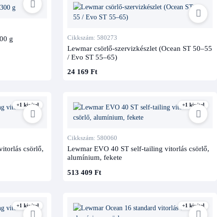
Cikkszám: 580273
00 g
Lewmar csörlő-szervizkészlet (Ocean ST 50–55
/ Evo ST 55–65)
24 169 Ft
+1 kivitel
+1 kivitel
Cikkszám: 580060
itorlás csörlő,
Lewmar EVO 40 ST self-tailing vitorlás csörlő,
alumínium, fekete
513 409 Ft
+1 kivitel
+1 kivitel