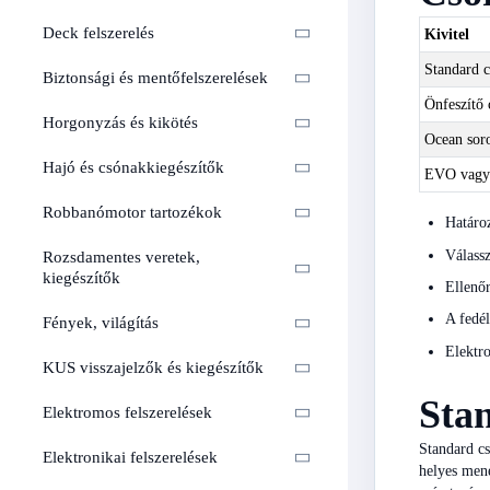
Deck felszerelés
Kivitel
Standard c
Biztonsági és mentőfelszerelések
Önfeszítő 
Horgonyzás és kikötés
Ocean sor
Hajó és csónakkiegészítők
EVO vagy 
Robbanómotor tartozékok
Határoz
Válassz
Rozsdamentes veretek,
kiegészítők
Ellenőr
A fedél
Fények, világítás
Elektro
KUS visszajelzők és kiegészítők
Stan
Elektromos felszerelések
Standard cs
Elektronikai felszerelések
helyes mene