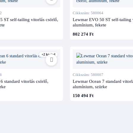
2
Cikkszám: 580064
T self-tailing vitorlás csörlő,
Lewmar EVO 50 ST self-tailing v
ete
alumínium, fekete
802 274 Ft
+2 kivitel
6
Cikkszám: 580007
 standard vitorlás csörlő,
Lewmar Ocean 7 standard vitorlá
rke
alumínium, szürke
150 494 Ft