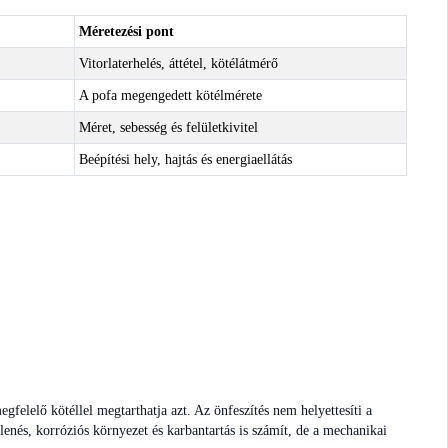
Méretezési pont
Vitorlaterhelés, áttétel, kötélátmérő
A pofa megengedett kötélmérete
Méret, sebesség és felületkivitel
Beépítési hely, hajtás és energiaellátás
gfelelő kötéllel megtarthatja azt. Az önfeszítés nem helyettesíti a
enés, korróziós környezet és karbantartás is számít, de a mechanikai