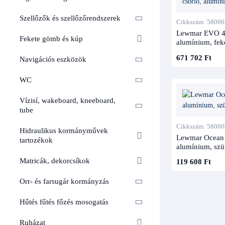
Szellőzők és szellőzőrendszerek
Cikkszám: 58006
Lewmar EVO 45 S
Fekete gömb és kúp
alumínium, fek
671 702 Ft
Navigációs eszközök
WC
Vízisí, wakeboard, kneeboard,
tube
Cikkszám: 58000
Hidraulikus kormányművek
Lewmar Ocean 6
tartozékok
alumínium, szü
Matricák, dekorcsíkok
119 608 Ft
Orr- és farsugár kormányzás
Hűtés fűtés főzés mosogatás
Ruházat