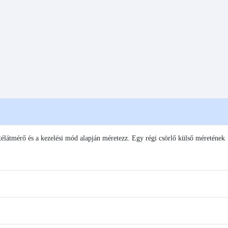
 kötélátmérő és a kezelési mód alapján méretezz. Egy régi csörlő külső méretének