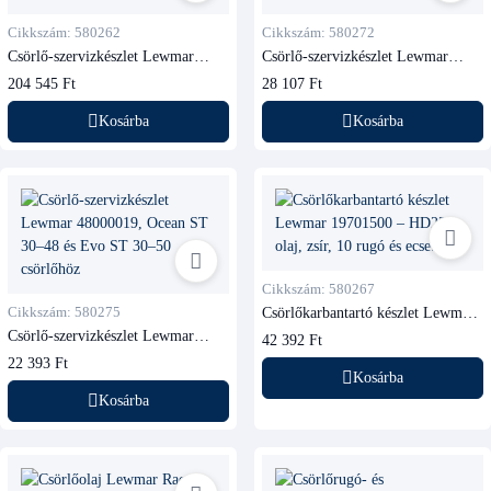
Cikkszám: 580262
Cikkszám: 580272
Csörlő-szervizkészlet Lewmar
Csörlő-szervizkészlet Lewmar
19700300, 44–65PB csörlőhöz
48000014, Ocean 6–40 és Evo ST
204 545 Ft
28 107 Ft
15 csörlőhöz
Kosárba
Kosárba
Cikkszám: 580267
Cikkszám: 580275
Csörlőkarbantartó készlet Lewmar
19701500
Csörlő-szervizkészlet Lewmar
42 392 Ft
48000019, Ocean ST 30–48 és Evo
22 393 Ft
ST 30–50 csörlőhöz
Kosárba
Kosárba