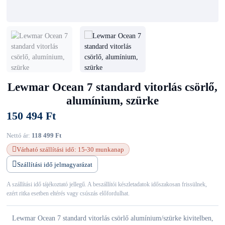
Lewmar Ocean 7 standard vitorlás csörlő,
alumínium, szürke
150 494 Ft
Nettó ár:
118 499 Ft
Várható szállítási idő: 15-30 munkanap
Szállítási idő jelmagyarázat
A szállítási idő tájékoztató jellegű. A beszállítói készletadatok időszakosan frissülnek,
ezért ritka esetben eltérés vagy csúszás előfordulhat.
Lewmar Ocean 7 standard vitorlás csörlő alumínium/szürke kivitelben,