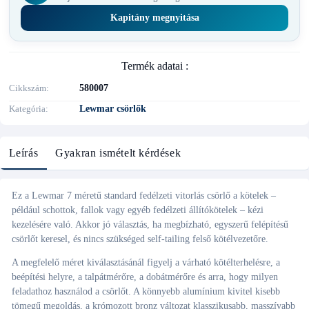
Kapitány megnyitása
Termék adatai :
Cikkszám
580007
Kategória
Lewmar csörlők
Leírás
Gyakran ismételt kérdések
Ez a Lewmar 7 méretű standard fedélzeti vitorlás csörlő a kötelek –
például schottok, fallok vagy egyéb fedélzeti állítókötelek – kézi
kezelésére való. Akkor jó választás, ha megbízható, egyszerű felépítésű
csörlőt keresel, és nincs szükséged self-tailing felső kötélvezetőre.
A megfelelő méret kiválasztásánál figyelj a várható kötélterhelésre, a
beépítési helyre, a talpátmérőre, a dobátmérőre és arra, hogy milyen
feladathoz használod a csörlőt. A könnyebb alumínium kivitel kisebb
tömegű megoldás, a krómozott bronz változat klasszikusabb, masszívabb