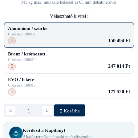
341 kg max. munkaterheléssel és 65 mm dobátmérővel.
Választható kivitel :
Alumínium / szürke
Cikkszám: 580007
150 494 Ft
Bronz / krómozott
Cikkszám: 580010
247 014 Ft
EVO / fekete
Cikkszám: 580013
177 520 Ft
Kosárba
Kérdezd a Kapitányt
⚓
A hajós terméktanácsadó segít eligazodni.