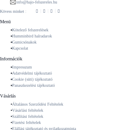
info@hajo-felszereles.hu
Kövess minket :
Menü
Kötelező felszerelések
Humminbird halradarok
Gumicsónakok
Kapcsolat
Információk
Impresszum
Adatvédelmi tájékoztató
Cookie (süti) tájékoztató
Panaszkezelési tájékoztató
Vásárlás
Általános Szerződési Feltételek
Vásárlási feltételek
Szállítási feltételek
Fizetési feltételek
Elállási tájékoztató és nyilatkozatminta