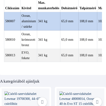
Max.
Cikkszám
Kivitel
munkaterhelés
Dobátmérő
Talpátmérő
Maga
Ocean,
580007
alumínium
341 kg
65,0 mm
108,0 mm
102,
/ szürke
Ocean,
580010
krómozott
341 kg
65,0 mm
108,0 mm
102,
bronz
EVO,
580013
341 kg
65,0 mm
108,0 mm
102,
fekete
A kategóriából ajánljuk