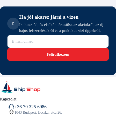
Ha jól akarsz járni a vízen
Iratkozz fel, és elsőként értesülsz az akciókról, az új
hajós felszerelésekről és a praktikus vízi tippekről.
E-mail cím
Feliratkozom
Kapcsolat
+36 70 325 6986
1043 Budapest, Bocskai utca 26.