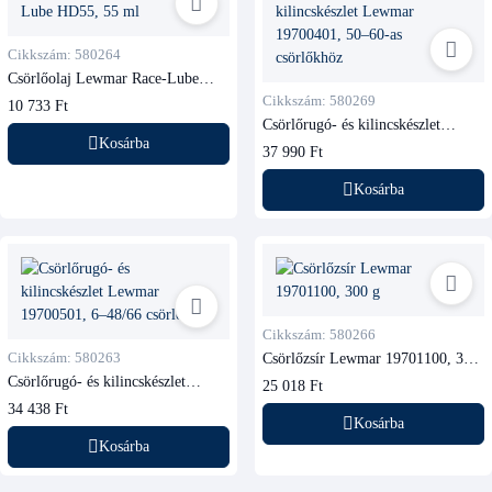
Cikkszám: 580264
Csörlőolaj Lewmar Race-Lube
HD55, 55 ml
Cikkszám: 580269
10 733 Ft
Csörlőrugó- és kilincskészlet
Lewmar 19700401, 50–60-as
Kosárba
37 990 Ft
csörlőkhöz
Kosárba
Cikkszám: 580266
Cikkszám: 580263
Csörlőzsír Lewmar 19701100, 300
g
Csörlőrugó- és kilincskészlet
25 018 Ft
Lewmar 19700501, 6–48/66
34 438 Ft
csörlőkhöz
Kosárba
Kosárba