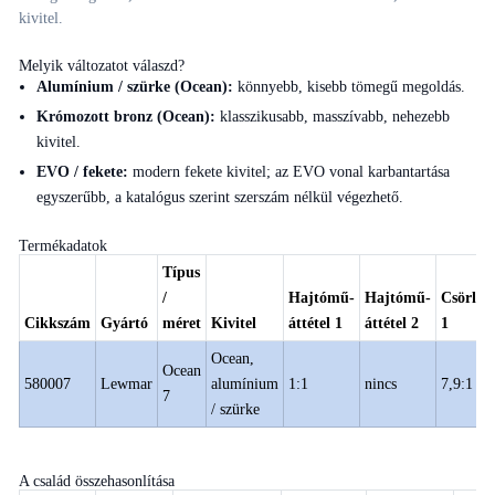
kivitel.
Melyik változatot válaszd?
Alumínium / szürke (Ocean):
könnyebb, kisebb tömegű megoldás.
Krómozott bronz (Ocean):
klasszikusabb, masszívabb, nehezebb
kivitel.
EVO / fekete:
modern fekete kivitel; az EVO vonal karbantartása
egyszerűbb, a katalógus szerint szerszám nélkül végezhető.
Termékadatok
Típus
/
Hajtómű-
Hajtómű-
Csörlőát
Cikkszám
Gyártó
méret
Kivitel
áttétel 1
áttétel 2
1
Ocean,
Ocean
580007
Lewmar
alumínium
1:1
nincs
7,9:1
7
/ szürke
A család összehasonlítása