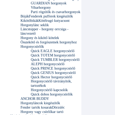
GUARDIAN horgonyok
Viharhorgony
Parti rögzítők és csavarhorgonyok
Bóják
Fenderek pufferek kiegészítők
Kikötőbikák
Kötélrugó kutyacsont
Horgonylánc seklik
Láncstopper - horgony orrcsiga -
láncvezető
Horgony és kikötő kötelek
Összekötő és forgószemek horgonyhoz
Horgonycsörlők
Quick EAGLE horgonycsörlő
Quick TOTEM horgonycsörlő
Quick TUMBLER horgonycsörlő
ALEPH horgonycsörlő
Quick PRINCE horgonycsörlő
Quick GENIUS horgonycsörlő
Quick Hector horgonycsörlő
Horgonycsörlő távirányítók,
tartozékok
Horgonycsörlő kapcsolók
Quick dobos horgonycsörlők
ANCHOR BUDDY
Horgonyláncok kiegészítők
Fender tartók kosarak
Dörzsléc
Horgony vagy csörlőkar tartó