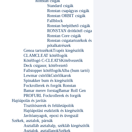
Ronstan csigák
Standard csigák
Ronstan csapágyas csigák
Ronstan ORBIT csigák
Fallblock
Ronstan beépíthető csigák
RONSTAN drótkötél csiga
Ronstan Core csigák
Ronstan csigatartozékok és
pótalkatrészek
Genoa tartozékok
Trapéz kiegészítők
CLAMCLEAT kötélfogók
Kötélfogó C-CLEATS
Kötélvezetők
Deck csigasor, kötélvezető
Fallstopper kötélfogók
Alba (bum tartó)
Lewmar csörlők
Csörlőkarok
Spinakker bum és kiegészítők
Fockrollerek és forgók Ronstan
Bamar merev forstag
Bamar Roll Gen
PROFURL Fockrollerek és forgók
Hajóápolás és javítás
Tisztítószerek és felületápolók
Hajóápolási eszközök és kiegészítők
Javítóanyagok, epoxi és üvegszál
Székek, asztalok, párnák
Asztalláb asztaltalp, székláb kiegészítők
Asztalok, asztallapok
Székek