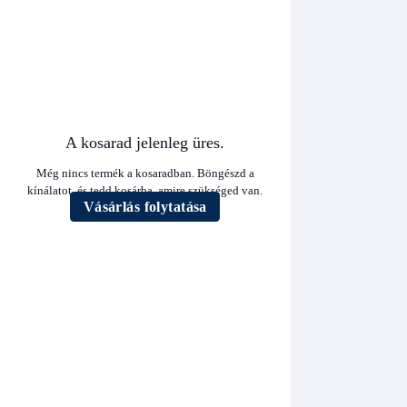
A kosarad jelenleg üres.
Még nincs termék a kosaradban. Böngészd a
kínálatot, és tedd kosárba, amire szükséged van.
Vásárlás folytatása