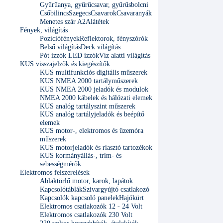
Gyűrűanya, gyűrűcsavar, gyűrűsbolcni
Csőbilincs
Szegecs
Csavarok
Csavaranyák
Menetes szár A2
Alátétek
Fények, világítás
Pozíciófények
Reflektorok, fényszórók
Belső világítás
Deck világítás
Pót izzók LED izzók
Víz alatti világítás
KUS visszajelzők és kiegészítők
KUS multifunkciós digitális műszerek
KUS NMEA 2000 tartályműszerek
KUS NMEA 2000 jeladók és modulok
NMEA 2000 kábelek és hálózati elemek
KUS analóg tartályszint műszerek
KUS analóg tartályjeladók és beépítő
elemek
KUS motor-, elektromos és üzemóra
műszerek
KUS motorjeladók és riasztó tartozékok
KUS kormányállás-, trim- és
sebességmérők
Elektromos felszerelések
Ablaktörlő motor, karok, lapátok
Kapcsolótáblák
Szivargyújtó csatlakozó
Kapcsolók kapcsoló panelek
Hajókürt
Elektromos csatlakozók 12 - 24 Volt
Elektromos csatlakozók 230 Volt