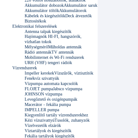
220 voltos hosszabbítók, átalakítók
Akkumulátor dobozok
Akkumulátor saruk
Akkumulátor töltők
Akkumulátorok
Kábelek és kiegészítőik
Deck átvezetők
Biztosítékok
Elektronikai felszerelések
Antenna talpak kiegészítők
Hajómagnók HI-FI, hangszórók,
vízhatlan tokok
Mélységmérő
Műholdas antennák
Rádió antennák
TV antennák
Mobilinternet és Wi-Fi rendszerek
URH (VHF) tengeri rádiók
Vízrendszerek
Impeller kerekek
Vízszűrők, víztisztítók
Fenékvíz szivattyúk
Vízpumpa automata kapcsolók
FLOJET pumpa
Jabsco vízpumpa
JOHNSON vízpumpa
Levegőztető és oxigénpumpák
Macerátor - fekália pumpa
IMPELLER pumpa
Kiegyenlítő tartály vízrendszerekhez
Kézi vízszivattyú
Tusolók, zuhanyzók
Vízelvezetők elzárók
Víztartályok és kiegészítők
Fekália tartályok kiegészítők