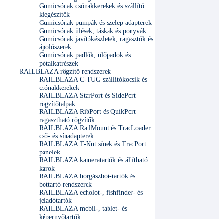
Gumicsónak csónakkerekek és szállító
kiegészítők
Gumicsónak pumpák és szelep adapterek
Gumicsónak ülések, táskák és ponyvák
Gumicsónak javítókészletek, ragasztók és
ápolószerek
Gumicsónak padlók, ülőpadok és
pótalkatrészek
RAILBLAZA rögzítő rendszerek
RAILBLAZA C-TUG szállítókocsik és
csónakkerekek
RAILBLAZA StarPort és SidePort
rögzítőtalpak
RAILBLAZA RibPort és QuikPort
ragasztható rögzítők
RAILBLAZA RailMount és TracLoader
cső- és sínadapterek
RAILBLAZA T-Nut sínek és TracPort
panelek
RAILBLAZA kameratartók és állítható
karok
RAILBLAZA horgászbot-tartók és
bottartó rendszerek
RAILBLAZA echolot-, fishfinder- és
jeladótartók
RAILBLAZA mobil-, tablet- és
képernyőtartók