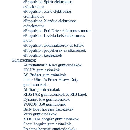
ePropulsion Spirit elektromos
csónakmotor
ePropulsion eLite elektromos
csónakmotor
ePropulsion X széria elektromos
csónakmotor
ePropulsion Pod Drive elektromos motor
ePropulsion I-széria belső elektromos
motor
ePropulsion akkumulátorok és töltők
ePropulsion propellerek és alkatrészek
ePropulsion kiegészítők
Gumicsónakok
Allroundmarin Kiwi gumicsónakok
JOLLY gumicsónakok
AS Budget gumicsónakok
Poker Ultra és Poker Heavy Duty
gumicsónakok
AirStar gumicsónakok
RIBSTAR gumicsónakok és RIB hajók
Dynamic Pro gumicsónakok
YUKON 350 gumicsónak
Belly Boat horgász úszószékek
Vario gumicsónakok
XTREAM horgász gumicsónakok
Scout horgász gumicsónakok
Predator horgász gumicsónakok