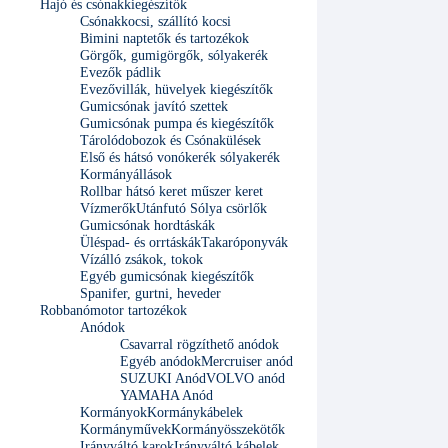
Hajó és csónakkiegészítők
Csónakkocsi, szállító kocsi
Bimini naptetők és tartozékok
Görgők, gumigörgők, sólyakerék
Evezők pádlik
Evezővillák, hüvelyek kiegészítők
Gumicsónak javító szettek
Gumicsónak pumpa és kiegészítők
Tárolódobozok és Csónakülések
Első és hátsó vonókerék sólyakerék
Kormányállások
Rollbar hátsó keret műszer keret
Vízmerők
Utánfutó Sólya csörlők
Gumicsónak hordtáskák
Üléspad- és orrtáskák
Takaróponyvák
Vízálló zsákok, tokok
Egyéb gumicsónak kiegészítők
Spanifer, gurtni, heveder
Robbanómotor tartozékok
Anódok
Csavarral rögzíthető anódok
Egyéb anódok
Mercruiser anód
SUZUKI Anód
VOLVO anód
YAMAHA Anód
Kormányok
Kormánykábelek
Kormányművek
Kormányösszekötők
Irányváltó karok
Irányváltó kábelek