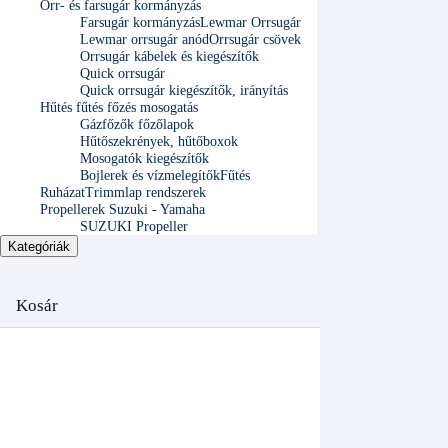
Orr- és farsugár kormányzás
Farsugár kormányzás
Lewmar Orrsugár
Lewmar orrsugár anód
Orrsugár csövek
Orrsugár kábelek és kiegészítők
Quick orrsugár
Quick orrsugár kiegészítők, irányítás
Hűtés fűtés főzés mosogatás
Gázfőzők főzőlapok
Hűtőszekrények, hűtőboxok
Mosogatók kiegészítők
Bojlerek és vízmelegítők
Fűtés
Ruházat
Trimmlap rendszerek
Propellerek Suzuki - Yamaha
SUZUKI Propeller
Kategóriák
Kosár