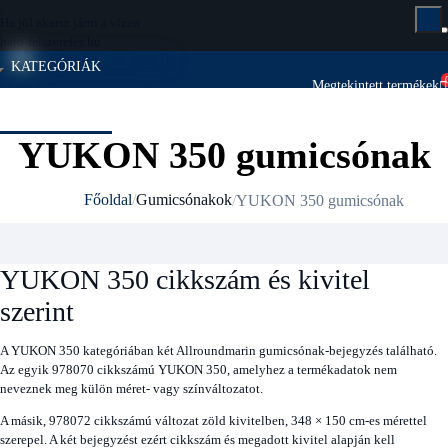
Ha jól akarsz járni a vízen
hajo-felszereles.hu
KATEGÓRIÁK
Megtekintett termékek
Megtekintett termékek
KATEGÓRIÁK
YUKON 350 gumicsónak
Gumicsónakok
Főoldal
YUKON 350 gumicsónak
YUKON 350 cikkszám és kivitel
szerint
A YUKON 350 kategóriában két Allroundmarin gumicsónak-bejegyzés található.
Az egyik 978070 cikkszámú YUKON 350, amelyhez a termékadatok nem
neveznek meg külön méret- vagy színváltozatot.
A másik, 978072 cikkszámú változat zöld kivitelben, 348 × 150 cm-es mérettel
szerepel. A két bejegyzést ezért cikkszám és megadott kivitel alapján kell