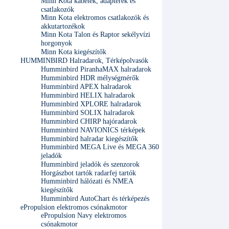
Minn Kota kábelek, adapterek és
csatlakozók
Minn Kota elektromos csatlakozók és
akkutartozékok
Minn Kota Talon és Raptor sekélyvízi
horgonyok
Minn Kota kiegészítők
HUMMINBIRD Halradarok, Térképolvasók
Humminbird PiranhaMAX halradarok
Humminbird HDR mélységmérők
Humminbird APEX halradarok
Humminbird HELIX halradarok
Humminbird XPLORE halradarok
Humminbird SOLIX halradarok
Humminbird CHIRP hajóradarok
Humminbird NAVIONICS térképek
Humminbird halradar kiegészítők
Humminbird MEGA Live és MEGA 360
jeladók
Humminbird jeladók és szenzorok
Horgászbot tartók radarfej tartók
Humminbird hálózati és NMEA
kiegészítők
Humminbird AutoChart és térképezés
ePropulsion elektromos csónakmotor
ePropulsion Navy elektromos
csónakmotor