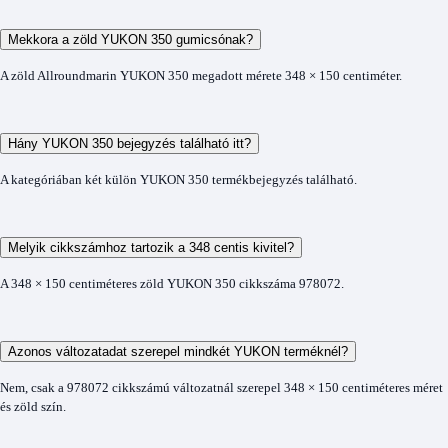
Mekkora a zöld YUKON 350 gumicsónak?
A zöld Allroundmarin YUKON 350 megadott mérete 348 × 150 centiméter.
Hány YUKON 350 bejegyzés található itt?
A kategóriában két külön YUKON 350 termékbejegyzés található.
Melyik cikkszámhoz tartozik a 348 centis kivitel?
A 348 × 150 centiméteres zöld YUKON 350 cikkszáma 978072.
Azonos változatadat szerepel mindkét YUKON terméknél?
Nem, csak a 978072 cikkszámú változatnál szerepel 348 × 150 centiméteres méret
és zöld szín.