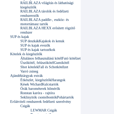
RAILBLAZA világítás és láthatósági
kiegészítők
RAILBLAZA tárolók és fedélzeti
rendszerezők
RAILBLAZA paddle-, eszköz- és
motortámasz tartók
RAILBLAZA HEXX erősített rögzítő
rendszer
SUP és kajak
SUP deszkák
Kajakok és kenuk
SUP és kajak evezők
SUP és kajak tartozékok
Kötelek és kiegészítők
Általános felhasználású kötél
Futó kötélzet
Úszókötél, felúszókötél
Gumikötél
Shot kötelek
Fall és Schotkötélzet
Varró zsineg
Ajándéktárgyak extrák
Étkészlet, kiegészítők
Harangok
Kések Wichard
Kulcstartók
Órák barométerek hőmérők
Ronstan karóra - rajtóra
Seklinyitók csomóbontók
Pohártartók
Erőátviteli rendszerek fedélzeti szerelvény
Csigák
LEWMAR Csigák