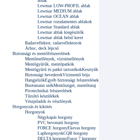
ablak
Lewmar LOW-PROFIL ablak
Lewmar MEDIUM ablak
Lewmar OCEAN ablak
Lewmar rozsdamentes ablakok
Lewmar Standard ablak
Lewmar ablak kiegészítők
Lewmar ablak belső keret
Radarreflektor, radarreflektorok
Árboc, deck lépcső
Biztonsági és mentőfelszerelések
Mentőmellények, vízisímellények
Mentőgyűrűk, mentőpatkók
Mentőgyűrű és patkó tartozékok
Kesztyűk
Biztonsági hevederek
Vízimentő bója
Hangjelzők
Egyéb biztonsági felszerelések
Bootsmann szék
Mentősziget, mentőtutaj
Pirotechnikai felszerelések
Tűzoltó készülékek
Vészjeladók és vészfények
Horgonyzás és kikötés
Horgonyok
Négykapás horgony
PVC bevonatú horgony
FORCE horgony
Ekevas horgony
Laphorgonyok
CQR horgony
DELTA horgony
Force 7 horgony