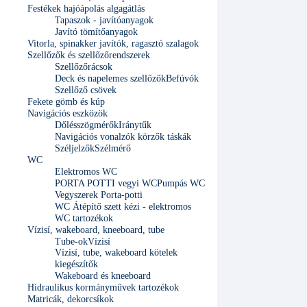
Festékek hajóápolás algagátlás
Tapaszok - javítóanyagok
Javító tömítőanyagok
Vitorla, spinakker javítók, ragasztó szalagok
Szellőzők és szellőzőrendszerek
Szellőzőrácsok
Deck és napelemes szellőzők
Befúvók
Szellőző csövek
Fekete gömb és kúp
Navigációs eszközök
Dőlésszögmérők
Iránytűk
Navigációs vonalzók körzők táskák
Széljelzők
Szélmérő
WC
Elektromos WC
PORTA POTTI vegyi WC
Pumpás WC
Vegyszerek Porta-potti
WC Átépítő szett kézi - elektromos
WC tartozékok
Vízisí, wakeboard, kneeboard, tube
Tube-ok
Vízisí
Vízisí, tube, wakeboard kötelek
kiegészítők
Wakeboard és kneeboard
Hidraulikus kormányművek tartozékok
Matricák, dekorcsíkok