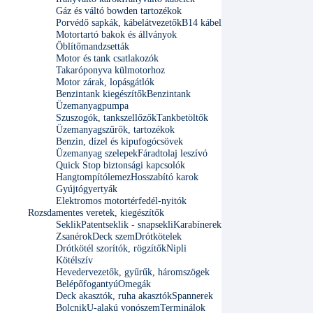
Gáz és váltó bowden tartozékok
Porvédő sapkák, kábelátvezetők
B14 kábel
Motortartó bakok és állványok
Öblítőmandzsetták
Motor és tank csatlakozók
Takaróponyva külmotorhoz
Motor zárak, lopásgátlók
Benzintank kiegészítők
Benzintank
Üzemanyagpumpa
Szuszogók, tankszellőzők
Tankbetöltők
Üzemanyagszűrők, tartozékok
Benzin, dízel és kipufogócsövek
Üzemanyag szelepek
Fáradtolaj leszívó
Quick Stop biztonsági kapcsolók
Hangtompítólemez
Hosszabító karok
Gyújtógyertyák
Elektromos motortérfedél-nyitók
Rozsdamentes veretek, kiegészítők
Seklik
Patentseklik - snapsekli
Karabínerek
Zsanérok
Deck szem
Drótkötelek
Drótkötél szorítók, rögzítők
Nipli
Kötélszív
Hevedervezetők, gyűrűk, háromszögek
Belépőfogantyú
Omegák
Deck akasztók, ruha akasztók
Spannerek
Bolcnik
U-alakú vonószem
Terminálok