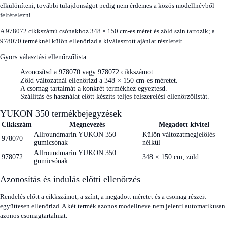
elkülöníteni, további tulajdonságot pedig nem érdemes a közös modellnévből
feltételezni.
A 978072 cikkszámú csónakhoz 348 × 150 cm-es méret és zöld szín tartozik; a
978070 terméknél külön ellenőrizd a kiválasztott ajánlat részleteit.
Gyors választási ellenőrzőlista
Azonosítsd a 978070 vagy 978072 cikkszámot.
Zöld változatnál ellenőrizd a 348 × 150 cm-es méretet.
A csomag tartalmát a konkrét termékhez egyeztesd.
Szállítás és használat előtt készíts teljes felszerelési ellenőrzőlistát.
YUKON 350 termékbejegyzések
Cikkszám
Megnevezés
Megadott kivitel
Allroundmarin YUKON 350
Külön változatmegjelölés
978070
gumicsónak
nélkül
Allroundmarin YUKON 350
978072
348 × 150 cm; zöld
gumicsónak
Azonosítás és indulás előtti ellenőrzés
Rendelés előtt a cikkszámot, a színt, a megadott méretet és a csomag részeit
együttesen ellenőrizd. A két termék azonos modellneve nem jelenti automatikusan
azonos csomagtartalmat.