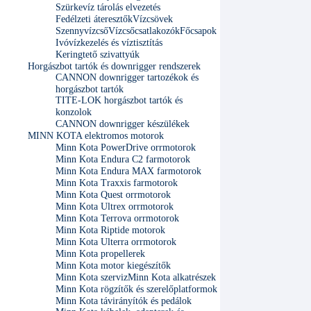
Szürkevíz tárolás elvezetés
Fedélzeti áteresztők
Vízcsövek
Szennyvízcső
Vízcsőcsatlakozók
Főcsapok
Ivóvízkezelés és víztisztítás
Keringtető szivattyúk
Horgászbot tartók és downrigger rendszerek
CANNON downrigger tartozékok és
horgászbot tartók
TITE-LOK horgászbot tartók és
konzolok
CANNON downrigger készülékek
MINN KOTA elektromos motorok
Minn Kota PowerDrive orrmotorok
Minn Kota Endura C2 farmotorok
Minn Kota Endura MAX farmotorok
Minn Kota Traxxis farmotorok
Minn Kota Quest orrmotorok
Minn Kota Ultrex orrmotorok
Minn Kota Terrova orrmotorok
Minn Kota Riptide motorok
Minn Kota Ulterra orrmotorok
Minn Kota propellerek
Minn Kota motor kiegészítők
Minn Kota szerviz
Minn Kota alkatrészek
Minn Kota rögzítők és szerelőplatformok
Minn Kota távirányítók és pedálok