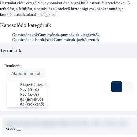
Használat előtt vizsgáld át a csónakot és a hozzá kiválasztott felszereléseket. A
terhelést, a felfújást, a hajtást és a kötelező biztonsági eszközöket mindig a
konkrét csónak adataihoz igazítsd.
Kapcsolódó kategóriák
Gumicsónakok
Gumicsónak-pumpák és kiegészítők
Gumicsónak-hordtáskák
Gumicsónak-javító szettek
Termékek
Rendezés:
Alapértelmezett
Alapértelmezett
Név (A–Z)
Név (Z–A)
Ár (növekvő)
Ár (csökkenő)
-25%