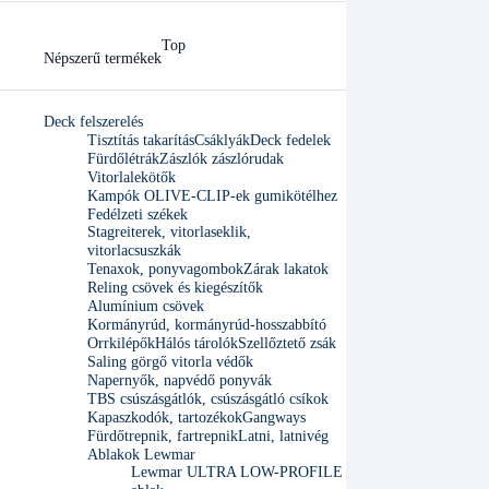
Top
Népszerű termékek
Deck felszerelés
Tisztítás takarítás
Csáklyák
Deck fedelek
Fürdőlétrák
Zászlók zászlórudak
Vitorlalekötők
Kampók OLIVE-CLIP-ek gumikötélhez
Fedélzeti székek
Stagreiterek, vitorlaseklik,
vitorlacsuszkák
Tenaxok, ponyvagombok
Zárak lakatok
Reling csövek és kiegészítők
Alumínium csövek
Kormányrúd, kormányrúd-hosszabbító
Orrkilépők
Hálós tárolók
Szellőztető zsák
Saling görgő vitorla védők
Napernyők, napvédő ponyvák
TBS csúszásgátlók, csúszásgátló csíkok
Kapaszkodók, tartozékok
Gangways
Fürdőtrepnik, fartrepnik
Latni, latnivég
Ablakok Lewmar
Lewmar ULTRA LOW-PROFILE