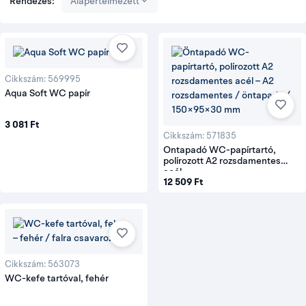
Rendezés:
Alapértelmezett
WC-rendszert külön kell vizsgálni.
Az öntapadó papírtartóhoz tiszta, sima és megfelelően
előkészített felület szükséges. A csavarozható kefetartónál a fal
anyagát, vastagságát és a túloldalon futó vezetékeket is
figyelembe kell venni.
Cikkszám: 569995
Aqua Soft WC papír
3 081 Ft
Gyors választási ellenőrzőlista
Cikkszám: 571835
Mérd ki a 150 × 95 × 30 mm-es papírtartó helyét és
Öntapadó WC-papírtartó,
használati terét.
polírozott A2 rozsdamentes
acél
Ragasztás előtt zsírtalanítsd és szárítsd meg a
12 509 Ft
fogadófelületet.
Csavarozás előtt győződj meg arról, hogy nincs vezeték
vagy cső a fal mögött.
Tartályos WC-hez a könnyen lebomló Aqua Soft papírt
Cikkszám: 563073
válaszd a kínálatból.
WC-kefe tartóval, fehér