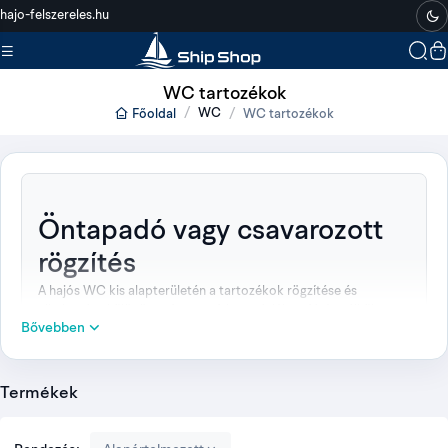
hajo-felszereles.hu
WC tartozékok
WC
Főoldal
WC tartozékok
Öntapadó vagy csavarozott
rögzítés
A hajós WC kis alapterületén a tartozékok rögzítése és
elhelyezése különösen fontos. A kategóriában fúrás nélkül
Bővebben
rögzíthető WC-papírtartó, falra csavarozható WC-kefe
tartóval, valamint tartályos rendszerekhez készült Aqua Soft
WC-papír található.
Termékek
A három termék feladata eltér: a papírtartó és a kefetartó
felszerelési kiegészítő, az Aqua Soft pedig fogyóeszköz. A
megfelelő választásnál ezért a rögzítési felületet és a használt