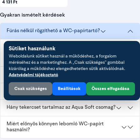
4 131 Ft
WC-kiegészítők feladat szerint
Termék
Kivitel
Felhasználás
Gyakran ismételt kérdések
WC-
Polírozott A2 rozsdamentes;
Fúrás nélküli
papírtartó
öntapadó; 150 × 95 × 30 mm
rögzítés
Fúrás nélkül rögzíthető a WC-papírtartó?
WC-kefe
Tisztításhoz és
Fehér; falra csavarozható
tartóval
tároláshoz
Igen, a polírozott A2 rozsdamentes WC-papírtartó előre felhelyezett
Sütiket használunk
3M ragasztópaddal, öntapadó kivitelben szerepel.
Hordozható és
Weboldalunk sütiket használ a működéshez, a forgalom
Aqua Soft
méréséhez és a marketinghez. A „Csak szükséges” gombbal
4 tekercs; könnyen lebomló
tartályos hajós
WC-papír
kizárólag a működéshez elengedhetetlen sütik aktiválódnak.
WC-hez
Mekkora az öntapadó WC-papírtartó mérete?
Adatvédelmi tájékoztató
Csak szükséges
Beállítások
Összes elfogadása
Hogyan rögzíthető a fehér WC-kefetartó?
Tisztítás és fogyóeszköz-pótlás
A kefetartót rendszeresen tisztítsd és hagyd kiszáradni. Az
Hány tekercset tartalmaz az Aqua Soft csomag?
öntapadó tartót ne terheld, amíg a ragasztás nem rögzült,
később pedig ellenőrizd, hogy nedvesség hatására nem
kezdett-e leválni.
Miért előnyös könnyen lebomló WC-papírt
használni?