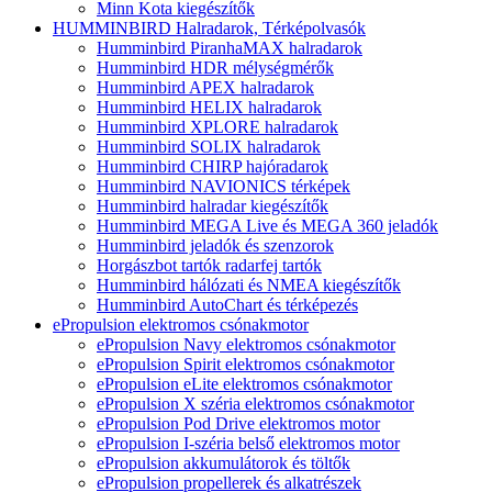
Minn Kota kiegészítők
HUMMINBIRD Halradarok, Térképolvasók
Humminbird PiranhaMAX halradarok
Humminbird HDR mélységmérők
Humminbird APEX halradarok
Humminbird HELIX halradarok
Humminbird XPLORE halradarok
Humminbird SOLIX halradarok
Humminbird CHIRP hajóradarok
Humminbird NAVIONICS térképek
Humminbird halradar kiegészítők
Humminbird MEGA Live és MEGA 360 jeladók
Humminbird jeladók és szenzorok
Horgászbot tartók radarfej tartók
Humminbird hálózati és NMEA kiegészítők
Humminbird AutoChart és térképezés
ePropulsion elektromos csónakmotor
ePropulsion Navy elektromos csónakmotor
ePropulsion Spirit elektromos csónakmotor
ePropulsion eLite elektromos csónakmotor
ePropulsion X széria elektromos csónakmotor
ePropulsion Pod Drive elektromos motor
ePropulsion I-széria belső elektromos motor
ePropulsion akkumulátorok és töltők
ePropulsion propellerek és alkatrészek