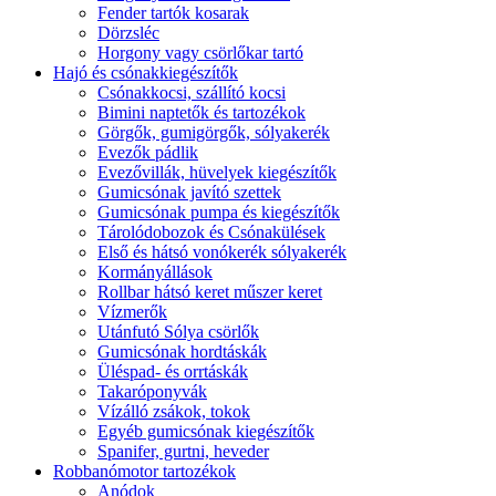
Fender tartók kosarak
Dörzsléc
Horgony vagy csörlőkar tartó
Hajó és csónakkiegészítők
Csónakkocsi, szállító kocsi
Bimini naptetők és tartozékok
Görgők, gumigörgők, sólyakerék
Evezők pádlik
Evezővillák, hüvelyek kiegészítők
Gumicsónak javító szettek
Gumicsónak pumpa és kiegészítők
Tárolódobozok és Csónakülések
Első és hátsó vonókerék sólyakerék
Kormányállások
Rollbar hátsó keret műszer keret
Vízmerők
Utánfutó Sólya csörlők
Gumicsónak hordtáskák
Üléspad- és orrtáskák
Takaróponyvák
Vízálló zsákok, tokok
Egyéb gumicsónak kiegészítők
Spanifer, gurtni, heveder
Robbanómotor tartozékok
Anódok