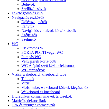
Befúvók
Szellőző csövek
Fekete gömb és kúp
Navigációs eszközök
Dőlésszögmérők
Iránytűk
Navigációs vonalzók körzők táskák
Széljelzők
Szélmérő
WC
Elektromos WC
PORTA POTTI vegyi WC
Pumpás WC
Vegyszerek Porta-potti
WC Átépítő szett kézi - elektromos
WC tartozékok
Vízisí, wakeboard, kneeboard, tube
Tube-ok
Vízisí
Vízisí, tube, wakeboard kötelek kiegészítők
Wakeboard és kneeboard
Hidraulikus kormányművek tartozékok
Matricák, dekorcsíkok
Orr- és farsugár kormányzás