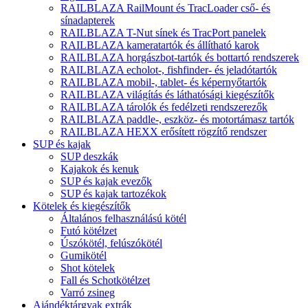
RAILBLAZA RailMount és TracLoader cső- és
sínadapterek
RAILBLAZA T-Nut sínek és TracPort panelek
RAILBLAZA kameratartók és állítható karok
RAILBLAZA horgászbot-tartók és bottartó rendszerek
RAILBLAZA echolot-, fishfinder- és jeladótartók
RAILBLAZA mobil-, tablet- és képernyőtartók
RAILBLAZA világítás és láthatósági kiegészítők
RAILBLAZA tárolók és fedélzeti rendszerezők
RAILBLAZA paddle-, eszköz- és motortámasz tartók
RAILBLAZA HEXX erősített rögzítő rendszer
SUP és kajak
SUP deszkák
Kajakok és kenuk
SUP és kajak evezők
SUP és kajak tartozékok
Kötelek és kiegészítők
Általános felhasználású kötél
Futó kötélzet
Úszókötél, felúszókötél
Gumikötél
Shot kötelek
Fall és Schotkötélzet
Varró zsineg
Ajándéktárgyak extrák