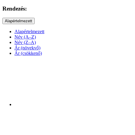
Rendezés:
Alapértelmezett
Alapértelmezett
Név (A–Z)
Név (Z–A)
Ár (növekvő)
Ár (csökkenő)