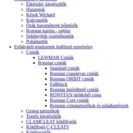
Étkészlet, kiegészítők
Harangok
Kések Wichard
Kulcstartók
Órák barométerek hőmérők
Ronstan karóra - rajtóra
Seklinyitók csomóbontók
Pohártartók
Erőátviteli rendszerek fedélzeti szerelvény
Csigák
LEWMAR Csigák
Ronstan csigák
Standard csigák
Ronstan csapágyas csigák
Ronstan ORBIT csigák
Fallblock
Ronstan beépíthető csigák
RONSTAN drótkötél csiga
Ronstan Core csigák
Ronstan csigatartozékok és pótalkatrészek
Genoa tartozékok
Trapéz kiegészítők
CLAMCLEAT kötélfogók
Kötélfogó C-CLEATS
Kötélvezetők