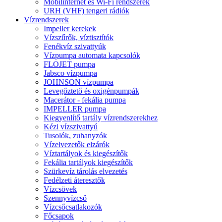
Mobilinternet és Wi-Fi rendszerek
URH (VHF) tengeri rádiók
Vízrendszerek
Impeller kerekek
Vízszűrők, víztisztítók
Fenékvíz szivattyúk
Vízpumpa automata kapcsolók
FLOJET pumpa
Jabsco vízpumpa
JOHNSON vízpumpa
Levegőztető és oxigénpumpák
Macerátor - fekália pumpa
IMPELLER pumpa
Kiegyenlítő tartály vízrendszerekhez
Kézi vízszivattyú
Tusolók, zuhanyzók
Vízelvezetők elzárók
Víztartályok és kiegészítők
Fekália tartályok kiegészítők
Szürkevíz tárolás elvezetés
Fedélzeti áteresztők
Vízcsövek
Szennyvízcső
Vízcsőcsatlakozók
Főcsapok