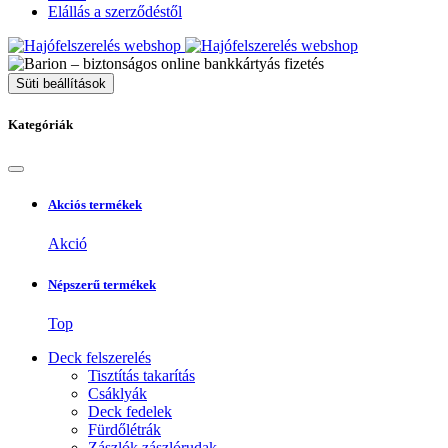
Elállás a szerződéstől
Süti beállítások
Kategóriák
Akciós termékek
Akció
Népszerű termékek
Top
Deck felszerelés
Tisztítás takarítás
Csáklyák
Deck fedelek
Fürdőlétrák
Zászlók zászlórudak