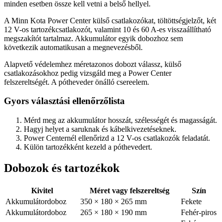
minden esetben össze kell vetni a belső hellyel.
A Minn Kota Power Center külső csatlakozókat, töltöttségjelzőt, két
12 V-os tartozékcsatlakozót, valamint 10 és 60 A-es visszaállítható
megszakítót tartalmaz. Akkumulátor egyik dobozhoz sem
következik automatikusan a megnevezésből.
Alapvető védelemhez méretazonos dobozt válassz, külső
csatlakozásokhoz pedig vizsgáld meg a Power Center
felszereltségét. A pótheveder önálló csereelem.
Gyors választási ellenőrzőlista
Mérd meg az akkumulátor hosszát, szélességét és magasságát.
Hagyj helyet a saruknak és kábelkivezetéseknek.
Power Centernél ellenőrizd a 12 V-os csatlakozók feladatát.
Külön tartozékként kezeld a póthevedert.
Dobozok és tartozékok
Kivitel
Méret vagy felszereltség
Szín
Akkumulátordoboz
350 × 180 × 265 mm
Fekete
Akkumulátordoboz
265 × 180 × 190 mm
Fehér-piros