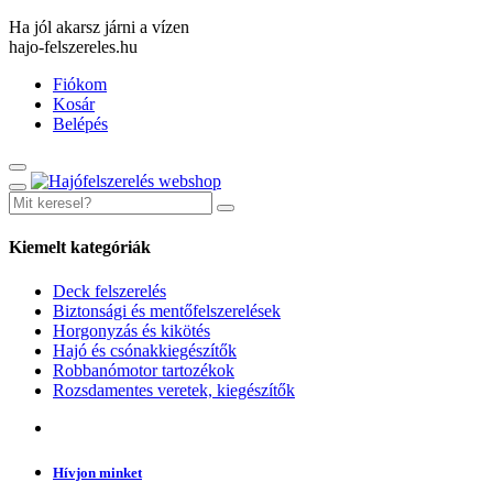
Ha jól akarsz járni a vízen
hajo-felszereles.hu
Fiókom
Kosár
Belépés
Kiemelt kategóriák
Deck felszerelés
Biztonsági és mentőfelszerelések
Horgonyzás és kikötés
Hajó és csónakkiegészítők
Robbanómotor tartozékok
Rozsdamentes veretek, kiegészítők
Hívjon minket