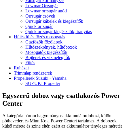
Farsugár kormányzás
Lewmar Orrsugár
Lewmar orrsugár anód
Orrsugár csövek
Orrsugár kábelek és kiegészítők
Quick orrsugár
Quick orrsugár kiegészítők, irányítás
Hűtés fűtés főzés mosogatás
Gázfőzők főzőlapok
Hűtőszekrények, hűtőboxok
Mosogatók kiegészítők
Bojlerek és vízmelegítők
Fűtés
Ruházat
Trimmlap rendszerek
Propellerek Suzuki - Yamaha
SUZUKI Propeller
Egyszerű doboz vagy csatlakozós Power
Center
A kategória három hagyományos akkumulátordobozt, külön
póthevedert és Minn Kota Power Centert tartalmaz. A dobozok
külső mérete és színe eltér, ezért az akkumulátor tényleges méretét