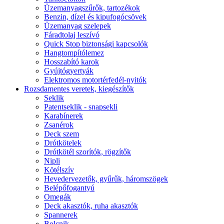
Üzemanyagszűrők, tartozékok
Benzin, dízel és kipufogócsövek
Üzemanyag szelepek
Fáradtolaj leszívó
Quick Stop biztonsági kapcsolók
Hangtompítólemez
Hosszabító karok
Gyújtógyertyák
Elektromos motortérfedél-nyitók
Rozsdamentes veretek, kiegészítők
Seklik
Patentseklik - snapsekli
Karabínerek
Zsanérok
Deck szem
Drótkötelek
Drótkötél szorítók, rögzítők
Nipli
Kötélszív
Hevedervezetők, gyűrűk, háromszögek
Belépőfogantyú
Omegák
Deck akasztók, ruha akasztók
Spannerek
Bolcnik