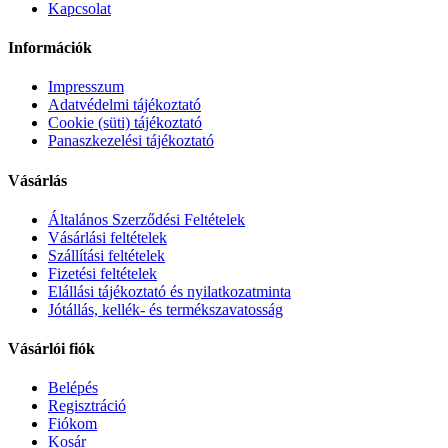
Kapcsolat
Információk
Impresszum
Adatvédelmi tájékoztató
Cookie (süti) tájékoztató
Panaszkezelési tájékoztató
Vásárlás
Általános Szerződési Feltételek
Vásárlási feltételek
Szállítási feltételek
Fizetési feltételek
Elállási tájékoztató és nyilatkozatminta
Jótállás, kellék- és termékszavatosság
Vásárlói fiók
Belépés
Regisztráció
Fiókom
Kosár