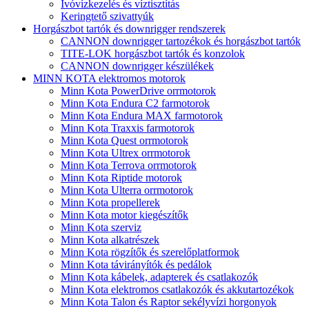
Ivóvízkezelés és víztisztítás
Keringtető szivattyúk
Horgászbot tartók és downrigger rendszerek
CANNON downrigger tartozékok és horgászbot tartók
TITE-LOK horgászbot tartók és konzolok
CANNON downrigger készülékek
MINN KOTA elektromos motorok
Minn Kota PowerDrive orrmotorok
Minn Kota Endura C2 farmotorok
Minn Kota Endura MAX farmotorok
Minn Kota Traxxis farmotorok
Minn Kota Quest orrmotorok
Minn Kota Ultrex orrmotorok
Minn Kota Terrova orrmotorok
Minn Kota Riptide motorok
Minn Kota Ulterra orrmotorok
Minn Kota propellerek
Minn Kota motor kiegészítők
Minn Kota szerviz
Minn Kota alkatrészek
Minn Kota rögzítők és szerelőplatformok
Minn Kota távirányítók és pedálok
Minn Kota kábelek, adapterek és csatlakozók
Minn Kota elektromos csatlakozók és akkutartozékok
Minn Kota Talon és Raptor sekélyvízi horgonyok