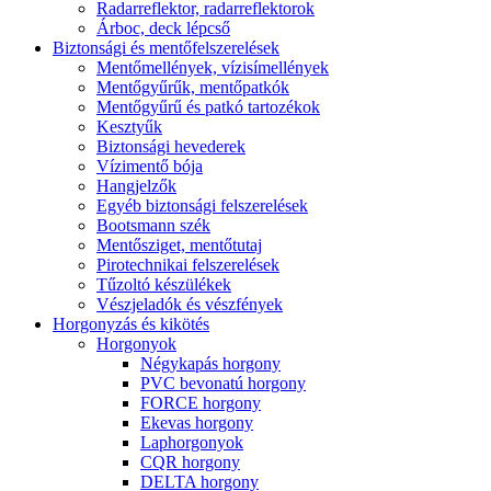
Radarreflektor, radarreflektorok
Árboc, deck lépcső
Biztonsági és mentőfelszerelések
Mentőmellények, vízisímellények
Mentőgyűrűk, mentőpatkók
Mentőgyűrű és patkó tartozékok
Kesztyűk
Biztonsági hevederek
Vízimentő bója
Hangjelzők
Egyéb biztonsági felszerelések
Bootsmann szék
Mentősziget, mentőtutaj
Pirotechnikai felszerelések
Tűzoltó készülékek
Vészjeladók és vészfények
Horgonyzás és kikötés
Horgonyok
Négykapás horgony
PVC bevonatú horgony
FORCE horgony
Ekevas horgony
Laphorgonyok
CQR horgony
DELTA horgony