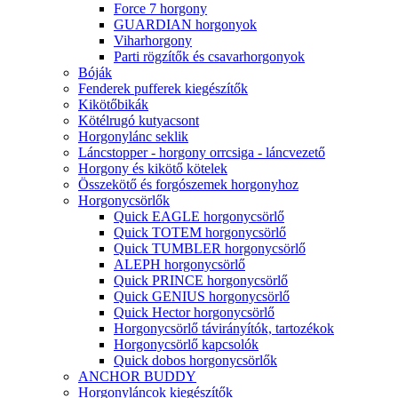
Force 7 horgony
GUARDIAN horgonyok
Viharhorgony
Parti rögzítők és csavarhorgonyok
Bóják
Fenderek pufferek kiegészítők
Kikötőbikák
Kötélrugó kutyacsont
Horgonylánc seklik
Láncstopper - horgony orrcsiga - láncvezető
Horgony és kikötő kötelek
Összekötő és forgószemek horgonyhoz
Horgonycsörlők
Quick EAGLE horgonycsörlő
Quick TOTEM horgonycsörlő
Quick TUMBLER horgonycsörlő
ALEPH horgonycsörlő
Quick PRINCE horgonycsörlő
Quick GENIUS horgonycsörlő
Quick Hector horgonycsörlő
Horgonycsörlő távirányítók, tartozékok
Horgonycsörlő kapcsolók
Quick dobos horgonycsörlők
ANCHOR BUDDY
Horgonyláncok kiegészítők