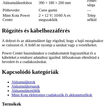
Fehér-
Akkumulátordoboz
390 × 180 × 200 mm
sárga
Pótheveder
Csere gurtni
—
Minn Kota Power
2 × 12 V; 10/60 A-es
Telep
Center
megszakítók
nélkül
Rögzítés és kábelhozzáférés
A dobozt és az akkumulátort úgy rögzítsd, hogy a hajó mozgásakor
se csússzon el. A fedél ne nyomja a sarukat vagy a vezetékeket.
Power Center használatakor a csatlakoztatott fogyasztókat és a
kábeleket a rendszer adataihoz igazítsd. Időszakosan ellenőrizd a
hevedert és a csatlakozásokat.
Kapcsolódó kategóriák
Akkumulátorok
Akkumulátorsaruk
Akkumulátortöltők
Minn Kota elektromos csatlakozók és akkutartozékok
Termékek