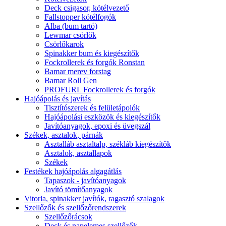
Deck csigasor, kötélvezető
Fallstopper kötélfogók
Alba (bum tartó)
Lewmar csörlők
Csörlőkarok
Spinakker bum és kiegészítők
Fockrollerek és forgók Ronstan
Bamar merev forstag
Bamar Roll Gen
PROFURL Fockrollerek és forgók
Hajóápolás és javítás
Tisztítószerek és felületápolók
Hajóápolási eszközök és kiegészítők
Javítóanyagok, epoxi és üvegszál
Székek, asztalok, párnák
Asztalláb asztaltalp, székláb kiegészítők
Asztalok, asztallapok
Székek
Festékek hajóápolás algagátlás
Tapaszok - javítóanyagok
Javító tömítőanyagok
Vitorla, spinakker javítók, ragasztó szalagok
Szellőzők és szellőzőrendszerek
Szellőzőrácsok
Deck és napelemes szellőzők