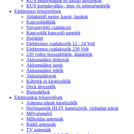
KUS motorjeladók és riasztó tartozékok
KUS kormányállás-, trim- és sebességmérők
Elektromos felszerelések
Ablaktörlő motor, karok, lapátok
Kapcsolótáblák
Szivargyújtó csatlakozó
Kapcsolók kapcsoló panelek
Hajókürt
Elektromos csatlakozók 12 - 24 Volt
Elektromos csatlakozók 230 Volt
220 voltos hosszabbítók, átalakítók
Akkumulátor dobozok
Akkumulátor saruk
Akkumulátor töltők
Akkumulátorok
Kábelek és kiegészítőik
Deck átvezetők
Biztosítékok
Elektronikai felszerelések
Antenna talpak kiegészítők
Hajómagnók HI-FI, hangszórók, vízhatlan tokok
Mélységmérő
Műholdas antennák
Rádió antennák
TV antennák