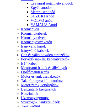
Csavarral rögzíthető anódok
Egyéb anódok
Mercruiser anód
SUZUKI Anód
VOLVO anód
YAMAHA Anód
Kormányok
Kormánykábelek
Kormányművek
Kormányösszekötők
Irányváltó karok
Irányváltó kábelek
Gáz és váltó bowden tartozékok
Porvédő sapkák, kábelátvezetők
B14 kábel
Motortartó bakok és állványok
Öblítőmandzsetták
Motor és tank csatlakozók
Takaróponyva külmotorhoz
Motor zárak, lopásgátlók
Benzintank kiegészítők
Benzintank
Üzemanyagpumpa
Szuszogók, tankszellőzők
Tankbetöltők