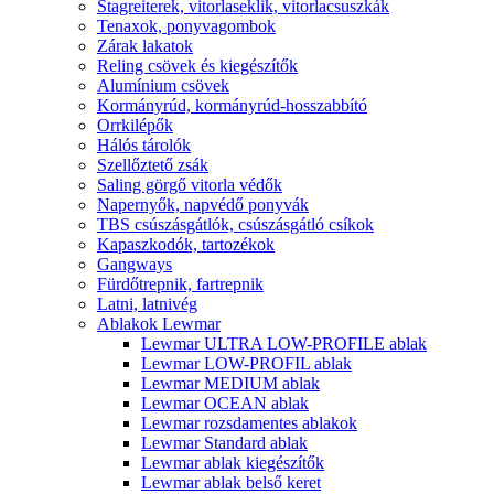
Stagreiterek, vitorlaseklik, vitorlacsuszkák
Tenaxok, ponyvagombok
Zárak lakatok
Reling csövek és kiegészítők
Alumínium csövek
Kormányrúd, kormányrúd-hosszabbító
Orrkilépők
Hálós tárolók
Szellőztető zsák
Saling görgő vitorla védők
Napernyők, napvédő ponyvák
TBS csúszásgátlók, csúszásgátló csíkok
Kapaszkodók, tartozékok
Gangways
Fürdőtrepnik, fartrepnik
Latni, latnivég
Ablakok Lewmar
Lewmar ULTRA LOW-PROFILE ablak
Lewmar LOW-PROFIL ablak
Lewmar MEDIUM ablak
Lewmar OCEAN ablak
Lewmar rozsdamentes ablakok
Lewmar Standard ablak
Lewmar ablak kiegészítők
Lewmar ablak belső keret