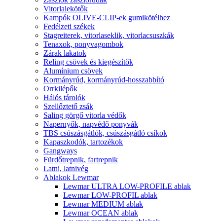
Vitorlalekötők
Kampók OLIVE-CLIP-ek gumikötélhez
Fedélzeti székek
Stagreiterek, vitorlaseklik, vitorlacsuszkák
Tenaxok, ponyvagombok
Zárak lakatok
Reling csövek és kiegészítők
Alumínium csövek
Kormányrúd, kormányrúd-hosszabbító
Orrkilépők
Hálós tárolók
Szellőztető zsák
Saling görgő vitorla védők
Napernyők, napvédő ponyvák
TBS csúszásgátlók, csúszásgátló csíkok
Kapaszkodók, tartozékok
Gangways
Fürdőtrepnik, fartrepnik
Latni, latnivég
Ablakok Lewmar
Lewmar ULTRA LOW-PROFILE ablak
Lewmar LOW-PROFIL ablak
Lewmar MEDIUM ablak
Lewmar OCEAN ablak