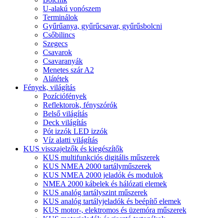
U-alakú vonószem
Terminálok
Gyűrűanya, gyűrűcsavar, gyűrűsbolcni
Csőbilincs
Szegecs
Csavarok
Csavaranyák
Menetes szár A2
Alátétek
Fények, világítás
Pozíciófények
Reflektorok, fényszórók
Belső világítás
Deck világítás
Pót izzók LED izzók
Víz alatti világítás
KUS visszajelzők és kiegészítők
KUS multifunkciós digitális műszerek
KUS NMEA 2000 tartályműszerek
KUS NMEA 2000 jeladók és modulok
NMEA 2000 kábelek és hálózati elemek
KUS analóg tartályszint műszerek
KUS analóg tartályjeladók és beépítő elemek
KUS motor-, elektromos és üzemóra műszerek