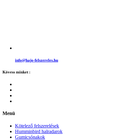
info@hajo-felszereles.hu
Kövess minket :
Menü
Kötelező felszerelések
Humminbird halradarok
Gumicsónakok