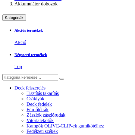
Akkumulátor dobozok
Kategóriák
Akciós termékek
Akció
Népszerű termékek
Top
Deck felszerelés
Tisztítás takarítás
Csáklyák
Deck fedelek
Fürdőlétrák
Zászlók zászlórudak
Vitorlalekötők
Kampók OLIVE-CLIP-ek gumikötélhez
Fedélzeti székek