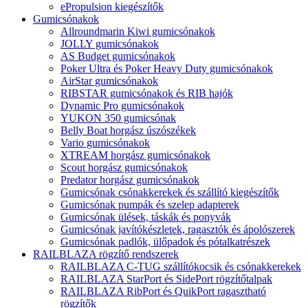
ePropulsion kiegészítők
Gumicsónakok
Allroundmarin Kiwi gumicsónakok
JOLLY gumicsónakok
AS Budget gumicsónakok
Poker Ultra és Poker Heavy Duty gumicsónakok
AirStar gumicsónakok
RIBSTAR gumicsónakok és RIB hajók
Dynamic Pro gumicsónakok
YUKON 350 gumicsónak
Belly Boat horgász úszószékek
Vario gumicsónakok
XTREAM horgász gumicsónakok
Scout horgász gumicsónakok
Predator horgász gumicsónakok
Gumicsónak csónakkerekek és szállító kiegészítők
Gumicsónak pumpák és szelep adapterek
Gumicsónak ülések, táskák és ponyvák
Gumicsónak javítókészletek, ragasztók és ápolószerek
Gumicsónak padlók, ülőpadok és pótalkatrészek
RAILBLAZA rögzítő rendszerek
RAILBLAZA C-TUG szállítókocsik és csónakkerekek
RAILBLAZA StarPort és SidePort rögzítőtalpak
RAILBLAZA RibPort és QuikPort ragasztható
rögzítők