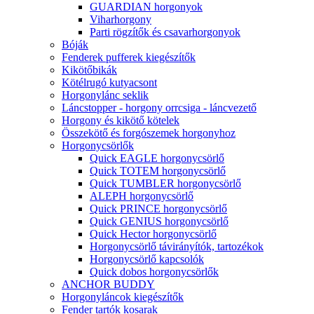
GUARDIAN horgonyok
Viharhorgony
Parti rögzítők és csavarhorgonyok
Bóják
Fenderek pufferek kiegészítők
Kikötőbikák
Kötélrugó kutyacsont
Horgonylánc seklik
Láncstopper - horgony orrcsiga - láncvezető
Horgony és kikötő kötelek
Összekötő és forgószemek horgonyhoz
Horgonycsörlők
Quick EAGLE horgonycsörlő
Quick TOTEM horgonycsörlő
Quick TUMBLER horgonycsörlő
ALEPH horgonycsörlő
Quick PRINCE horgonycsörlő
Quick GENIUS horgonycsörlő
Quick Hector horgonycsörlő
Horgonycsörlő távirányítók, tartozékok
Horgonycsörlő kapcsolók
Quick dobos horgonycsörlők
ANCHOR BUDDY
Horgonyláncok kiegészítők
Fender tartók kosarak