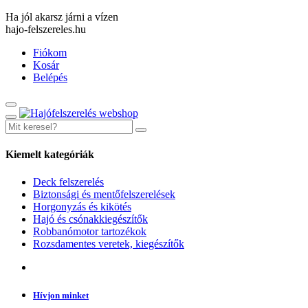
Ha jól akarsz járni a vízen
hajo-felszereles.hu
Fiókom
Kosár
Belépés
Kiemelt kategóriák
Deck felszerelés
Biztonsági és mentőfelszerelések
Horgonyzás és kikötés
Hajó és csónakkiegészítők
Robbanómotor tartozékok
Rozsdamentes veretek, kiegészítők
Hívjon minket