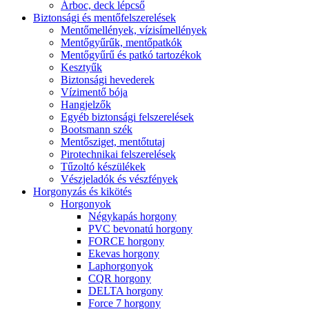
Árboc, deck lépcső
Biztonsági és mentőfelszerelések
Mentőmellények, vízisímellények
Mentőgyűrűk, mentőpatkók
Mentőgyűrű és patkó tartozékok
Kesztyűk
Biztonsági hevederek
Vízimentő bója
Hangjelzők
Egyéb biztonsági felszerelések
Bootsmann szék
Mentősziget, mentőtutaj
Pirotechnikai felszerelések
Tűzoltó készülékek
Vészjeladók és vészfények
Horgonyzás és kikötés
Horgonyok
Négykapás horgony
PVC bevonatú horgony
FORCE horgony
Ekevas horgony
Laphorgonyok
CQR horgony
DELTA horgony
Force 7 horgony