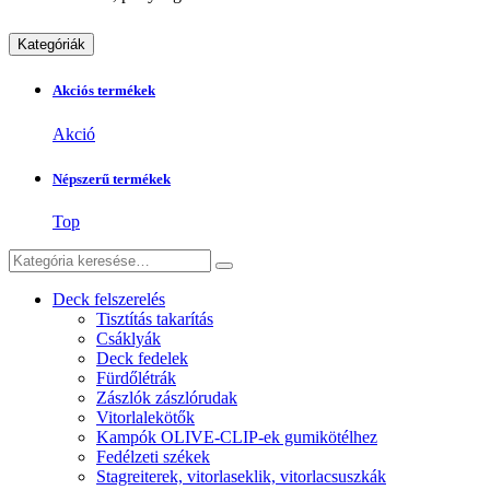
Kategóriák
Akciós termékek
Akció
Népszerű termékek
Top
Deck felszerelés
Tisztítás takarítás
Csáklyák
Deck fedelek
Fürdőlétrák
Zászlók zászlórudak
Vitorlalekötők
Kampók OLIVE-CLIP-ek gumikötélhez
Fedélzeti székek
Stagreiterek, vitorlaseklik, vitorlacsuszkák