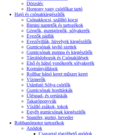
Dörzsléc
Horgony vagy csörlőkar tartó
Hajó és csónakkiegészítők
Csónakkocsi, szállító kocsi
Bimini naptetők és tartozékok
Görgők, gumigörgők, sólyakerék
Evezők pádlik
Evezővillák, hüvelyek kiegészítők
Gumicsónak javító szettek
Gumicsónak pumpa és kiegészítők
Tárolódobozok és Csónakülések
Első és hátsó vonókerék sólyakerék
Kormányállások
Rollbar hátsó keret műszer keret
Vízmerők
Utánfutó Sólya csörlők
Gumicsónak hordtáskák
Üléspad- és orrtáskák
Takaróponyvák
Vízálló zsákok, tokok
Egyéb gumicsónak kiegészítők
Spanifer, gurtni, heveder
Robbanómotor tartozékok
Anódok
Csavarral rögzíthető anódok