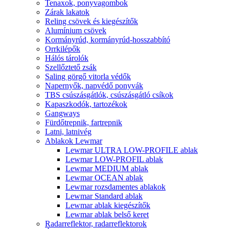
Tenaxok, ponyvagombok
Zárak lakatok
Reling csövek és kiegészítők
Alumínium csövek
Kormányrúd, kormányrúd-hosszabbító
Orrkilépők
Hálós tárolók
Szellőztető zsák
Saling görgő vitorla védők
Napernyők, napvédő ponyvák
TBS csúszásgátlók, csúszásgátló csíkok
Kapaszkodók, tartozékok
Gangways
Fürdőtrepnik, fartrepnik
Latni, latnivég
Ablakok Lewmar
Lewmar ULTRA LOW-PROFILE ablak
Lewmar LOW-PROFIL ablak
Lewmar MEDIUM ablak
Lewmar OCEAN ablak
Lewmar rozsdamentes ablakok
Lewmar Standard ablak
Lewmar ablak kiegészítők
Lewmar ablak belső keret
Radarreflektor, radarreflektorok