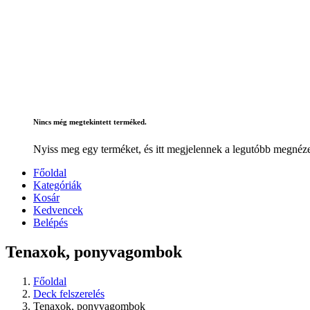
Nincs még megtekintett terméked.
Nyiss meg egy terméket, és itt megjelennek a legutóbb megnéze
Főoldal
Kategóriák
Kosár
Kedvencek
Belépés
Tenaxok, ponyvagombok
Főoldal
Deck felszerelés
Tenaxok, ponyvagombok