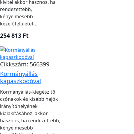
kivitel akkor hasznos, ha
RIBSTAR PRO 350;
Csónakmodell
Jockey ülés
rendezettebb,
133 cm
és hossz
kényelmesebb
Kormányállás
Fedélzeti hely
kezelőfelületet…
174 cm hossz
üléssel
és átjáró
254 813 Ft
Gyorsrögzítő
A hozzá illő
Külön szerelvény
lap
kormányállás
Merev
Cikkszám: 566399
alumíniumpadlós
Padlókialakítás
Padlókonzol
Kormányállás
csónakhoz
és rögzítés
kapaszkodóval
megnevezve
Kormányállás-kiegészítő
csónakok és kisebb hajók
Ergonómia és kábelvezetés
irányítóhelyének
kialakításához. akkor
hasznos, ha rendezettebb,
A kormány és a kezelőszervek legyenek
kényelmesebb
kényelmesen elérhetők az ülésből, miközben a