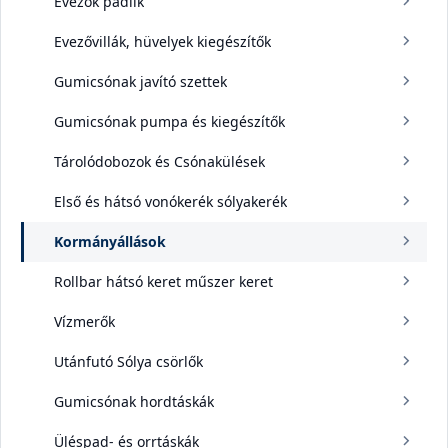
Evezők pádlik
Evezővillák, hüvelyek kiegészítők
Gumicsónak javító szettek
Gumicsónak pumpa és kiegészítők
Tárolódobozok és Csónakülések
Első és hátsó vonókerék sólyakerék
Kormányállások
Rollbar hátsó keret műszer keret
Vízmerők
Utánfutó Sólya csörlők
Gumicsónak hordtáskák
Üléspad- és orrtáskák