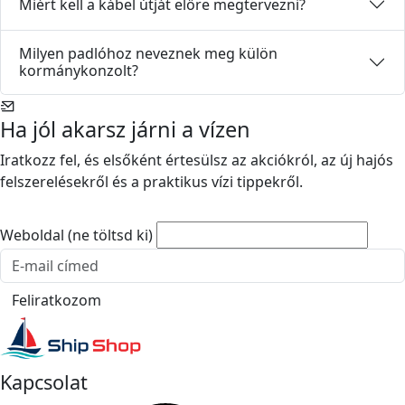
Miért kell a kábel útját előre megtervezni?
Kormánykábelek
Milyen padlóhoz neveznek meg külön
kormánykonzolt?
Hajókormányok
Ha jól akarsz járni a vízen
Rollbarok és hátsó keretek
Iratkozz fel, és elsőként értesülsz az akciókról, az új hajós
felszerelésekről és a praktikus vízi tippekről.
Weboldal (ne töltsd ki)
E-mail cím
Feliratkozom
Kapcsolat