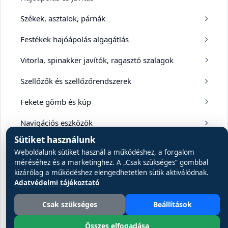
Székek, asztalok, párnák
Festékek hajóápolás algagátlás
Vitorla, spinakker javítók, ragasztó szalagok
Szellőzők és szellőzőrendszerek
Fekete gömb és kúp
Navigációs eszközök
Sütiket használunk
WC
Weboldalunk sütiket használ a működéshez, a forgalom
méréséhez és a marketinghez. A „Csak szükséges” gombbal
Vízisí, wakeboard, kneeboard, tube
kizárólag a működéshez elengedhetetlen sütik aktiválódnak.
Adatvédelmi tájékoztató
Hidraulikus kormányművek tartozékok
Csak szükséges
Beállítások
Matricák, dekorcsíkok
Összes elfogadása
Orr- és farsugár kormányzás