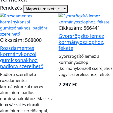
üléssel egybeépített változat, RIBSTAR PRO 350-
hez megnevezett jockey ülés, gyorsrögzítő lap és
Rendezés:
Alapértelmezett
padlóra szerelhető konzol szerepel.
A termékek nem univerzális készletek. A padló
Cikkszám: 566441
kialakítása, a rendelkezésre álló hossz, a
Gyorsrögzítő lemez
kezelőszervek helye és a csónakmodell
Cikkszám: 568000
kormányoszlophoz,
kapcsolata külön egyeztetést kíván.
Rozsdamentes
fekete
kormánykonzol
A 133 centiméter hosszú RIBSTAR PRO 350 jockey
Gyorsrögzítő lemez a
gumicsónakhoz,
kormányoszlop
ülés és a 174 centiméter hosszú, üléssel
padlóra szerelhető
(kormánykonzol) cseréjéhez
egybeépített kormányállás eltérő helyigényű. A
Padlóra szerelhető
vagy leszereléséhez, fekete.
méreteket a szabad fedélzeti térrel és a
rozsdamentes
közlekedési útvonallal vesd össze.
7 297 Ft
kormánykonzol merev
alumínium padlós
gumicsónakokhoz. Masszív
inox vázzal és eloxált
Gyors választási ellenőrzőlista
alumínium szerelőlappal,