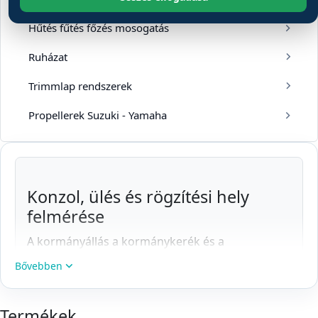
Hűtés fűtés főzés mosogatás
Ruházat
Trimmlap rendszerek
Propellerek Suzuki - Yamaha
Konzol, ülés és rögzítési hely
felmérése
A kormányállás a kormánykerék és a
kezelőszervek elhelyezésének alapja, míg a
Bővebben
jockey ülés a vezető ülő- és kapaszkodási helyét
egyesítheti. A kategóriában önálló kormányállás,
Termékek