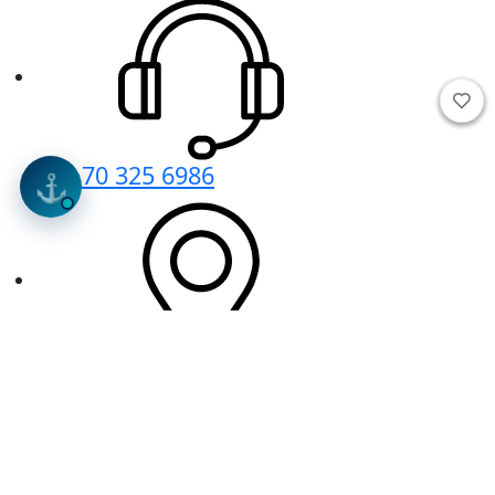
+36 70 325 6986
⚓
1043 Budapest, Bocskai utca 26.