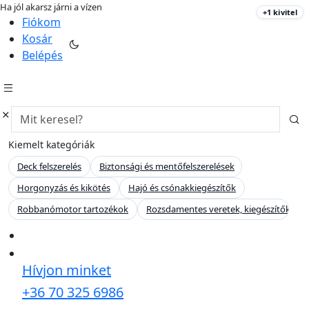
Ha jól akarsz járni a vízen
+1 kivitel
hajo-felszereles.hu
Fiókom
Kosár
Belépés
Kiemelt kategóriák
Deck felszerelés
Biztonsági és mentőfelszerelések
Horgonyzás és kikötés
Hajó és csónakkiegészítők
Robbanómotor tartozékok
Rozsdamentes veretek, kiegészítők
Hívjon minket
+36 70 325 6986