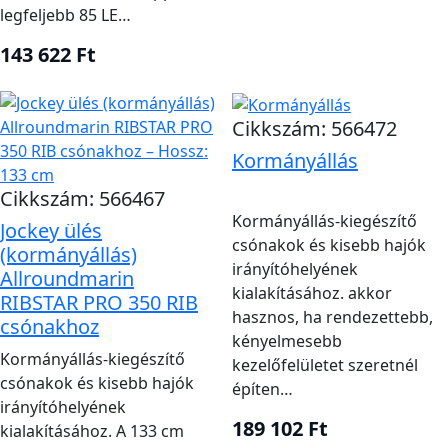
Mérd fel a padló sík, rögzíthető területét.
legfeljebb 85 LE…
Ellenőrizd a kormány, a gázkar és a kábelek
143 622 Ft
tervezett helyét.
Modellnévvel jelölt jockey ülésnél igazold a
Cikkszám: 566472
csónak pontos típusát.
Kormányállás
Hagyj szabad helyet a beszálláshoz és a vezető
mozgásához.
Cikkszám: 566467
Kormányállás-kiegészítő
Jockey ülés
csónakok és kisebb hajók
(kormányállás)
Kormányállás-változatok és helyigényük
irányítóhelyének
Allroundmarin
kialakításához. akkor
RIBSTAR PRO 350 RIB
Megadott
hasznos, ha rendezettebb,
csónakhoz
Termék
kialakítás
Fő egyeztetés
kényelmesebb
Kormányállás-kiegészítő
kezelőfelületet szeretnél
Padlórögzítés
Kormányállás
csónakok és kisebb hajók
építen…
Önálló konzol
és
irányítóhelyének
kapaszkodóval
kezelőszervek
189 102 Ft
kialakításához. A 133 cm