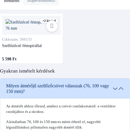
Alapértelmezett
Rendezés:
+2 kivitel
Cikkszám: 566135
Szellőzőcső fémspirállal
5 598 Ft
Gyakran ismételt kérdések
Milyen átmérőjű szellőzőcsövet válasszak (76, 100 vagy
150 mm)?
Az átmérőt ahhoz illeszd, amihez a csövet csatlakoztatod: a ventilátor
csonkjához és a rácshoz.
A kínálatban 76, 100 és 150 mm-es méret érhető el, nagyobb
légszállításhoz jellemzően nagyobb átmérő illik.