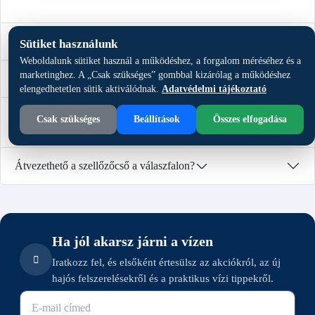
Mihez csatlakozik a szellőzőcső?
Sütiket használunk
Weboldalunk sütiket használ a működéshez, a forgalom méréséhez és a
marketinghez. A „Csak szükséges” gombbal kizárólag a működéshez
Mire jó a fémspirál a csőben?
elengedhetetlen sütik aktiválódnak.
Adatvédelmi tájékoztató
Hogyan illesszem a cső átmérőjét a ventilátorhoz vagy a
Csak szükséges
Beállítások
Összes elfogadása
rácshoz?
Átvezethető a szellőzőcső a válaszfalon?
Ha jól akarsz járni a vízen
Iratkozz fel, és elsőként értesülsz az akciókról, az új
hajós felszerelésekről és a praktikus vízi tippekről.
E-mail cím