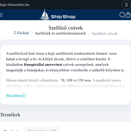
hajo-felszereles.hu
Szellőző csövek
Főoldal
Szellőzők és szellőzőrendszerek
Szellőző csövek
A szellőzőcső köti össze a hajó szellőztető rendszerének elemeit: ezen
halad a levegő a be- és kilépő rácsok, illetve a ventilátor között. A
kínálatban
fémspirállal merevített
csövek szerepelnek, amelyek
megtartják a formájukat, és könnyebben vezethetők a szűkebb helyeken is.
Három átmérő közül választhatsz:
76, 100 és 150 mm
. A megfelelő méret
attól függ, mihez csatlakoztatod, ezért érdemes a ventilátor csonkjához és a
rácshoz illeszteni.
Bővebben
Ha aktív szellőztetést terveznél, a csövet inline ventilátorral
kombinálhatod; ha passzív megoldás is elég, a cső a rácsokkal és a
végelemekkel önmagában is működik.
Termékek