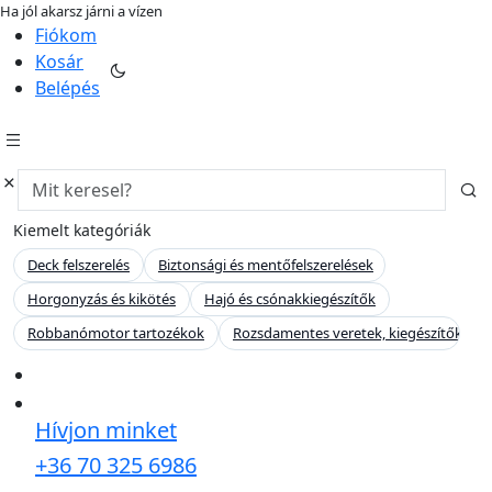
Ha jól akarsz járni a vízen
hajo-felszereles.hu
Fiókom
Kosár
Belépés
Kiemelt kategóriák
Deck felszerelés
Biztonsági és mentőfelszerelések
Horgonyzás és kikötés
Hajó és csónakkiegészítők
Robbanómotor tartozékok
Rozsdamentes veretek, kiegészítők
Hívjon minket
+36 70 325 6986