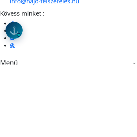
info@hajo-felszereles.hu
Kövess minket :
⚓
Menü
Információk
Vásárlás
Vásárlói fiók