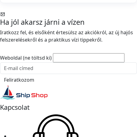
Ha jól akarsz járni a vízen
Iratkozz fel, és elsőként értesülsz az akciókról, az új hajós
felszerelésekről és a praktikus vízi tippekről.
Weboldal (ne töltsd ki)
E-mail cím
Feliratkozom
Kapcsolat