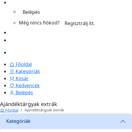
Belépés
Még nincs fiókod?
Regisztrálj itt.
Főoldal
Kategóriák
Kosár
Kedvencek
Belépés
Ajándéktárgyak extrák
Ajándéktárgyak extrák
Főoldal
Kategóriák