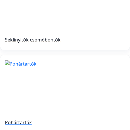
Seklinyitók csomóbontók
Pohártartók