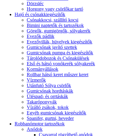
Dörzsléc
Horgony vagy csörlőkar tartó
Hajó és csónakkiegészítők
Csónakkocsi, szállító kocsi
Bimini naptetők és tartozékok
Görgők, gumigörgők, sólyakerék
Evezők pádlik
Evezővillák, hüvelyek kiegészítők
Gumicsónak javító szettek
Gumicsónak pumpa és kiegészítők
Tárolódobozok és Csónakülések
Első és hátsó vonókerék sólyakerék
Kormányállások
Rollbar hátsó keret műszer keret
Vízmerők
Utánfutó Sólya csörlők
Gumicsónak hordtáskák
Üléspad- és orrtáskák
Takaróponyvák
Vízálló zsákok, tokok
Egyéb gumicsónak kiegészítők
Spanifer, gurtni, heveder
Robbanómotor tartozékok
Anódok
Csavarral rögzíthető anódok