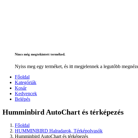
Nincs még megtekintett terméked.
Nyiss meg egy terméket, és itt megjelennek a legutóbb megnéze
Főoldal
Kategóriák
Kosár
Kedvencek
Belépés
Humminbird AutoChart és térképezés
Főoldal
HUMMINBIRD Halradarok, Térképolvasók
Humminbird AutoChart és térképezés