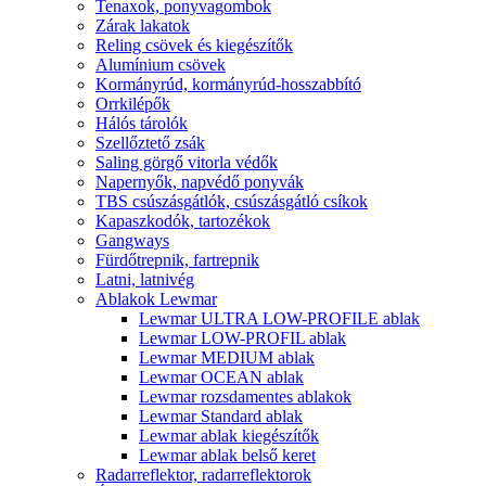
Tenaxok, ponyvagombok
Zárak lakatok
Reling csövek és kiegészítők
Alumínium csövek
Kormányrúd, kormányrúd-hosszabbító
Orrkilépők
Hálós tárolók
Szellőztető zsák
Saling görgő vitorla védők
Napernyők, napvédő ponyvák
TBS csúszásgátlók, csúszásgátló csíkok
Kapaszkodók, tartozékok
Gangways
Fürdőtrepnik, fartrepnik
Latni, latnivég
Ablakok Lewmar
Lewmar ULTRA LOW-PROFILE ablak
Lewmar LOW-PROFIL ablak
Lewmar MEDIUM ablak
Lewmar OCEAN ablak
Lewmar rozsdamentes ablakok
Lewmar Standard ablak
Lewmar ablak kiegészítők
Lewmar ablak belső keret
Radarreflektor, radarreflektorok