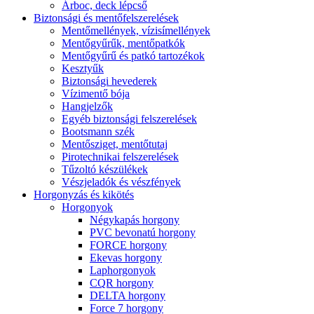
Árboc, deck lépcső
Biztonsági és mentőfelszerelések
Mentőmellények, vízisímellények
Mentőgyűrűk, mentőpatkók
Mentőgyűrű és patkó tartozékok
Kesztyűk
Biztonsági hevederek
Vízimentő bója
Hangjelzők
Egyéb biztonsági felszerelések
Bootsmann szék
Mentősziget, mentőtutaj
Pirotechnikai felszerelések
Tűzoltó készülékek
Vészjeladók és vészfények
Horgonyzás és kikötés
Horgonyok
Négykapás horgony
PVC bevonatú horgony
FORCE horgony
Ekevas horgony
Laphorgonyok
CQR horgony
DELTA horgony
Force 7 horgony