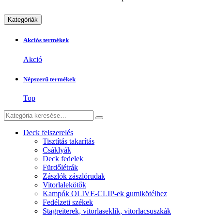
Kategóriák
Akciós termékek
Akció
Népszerű termékek
Top
Deck felszerelés
Tisztítás takarítás
Csáklyák
Deck fedelek
Fürdőlétrák
Zászlók zászlórudak
Vitorlalekötők
Kampók OLIVE-CLIP-ek gumikötélhez
Fedélzeti székek
Stagreiterek, vitorlaseklik, vitorlacsuszkák