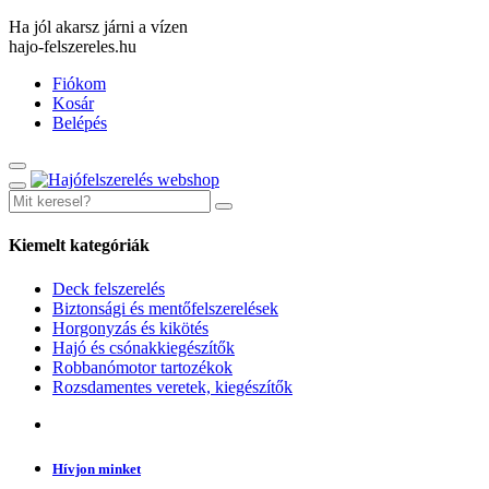
Ha jól akarsz járni a vízen
hajo-felszereles.hu
Fiókom
Kosár
Belépés
Kiemelt kategóriák
Deck felszerelés
Biztonsági és mentőfelszerelések
Horgonyzás és kikötés
Hajó és csónakkiegészítők
Robbanómotor tartozékok
Rozsdamentes veretek, kiegészítők
Hívjon minket