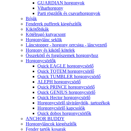
GUARDIAN horgonyok
Viharhorgony
Parti rögzítők és csavarhorgonyok
Bóják
Fenderek pufferek kiegészítők
Kikötőbikák
Kötélrugó kutyacsont
Horgonylánc seklik
Láncstopper - horgony orrcsiga - láncvezető
Horgony és kikötő kötelek
Összekötő és forgószemek horgonyhoz
Horgonycsörlők
Quick EAGLE horgonycsörlő
Quick TOTEM horgonycsörlő
Quick TUMBLER horgonycsörlő
ALEPH horgonycsörlő
Quick PRINCE horgonycsörlő
Quick GENIUS horgonycsörlő
Quick Hector horgonycsörlő
Horgonycsörlő távirányítók, tartozékok
Horgonycsörlő kapcsolók
Quick dobos horgonycsörlők
ANCHOR BUDDY
Horgonyláncok kiegészítők
Fender tartók kosarak