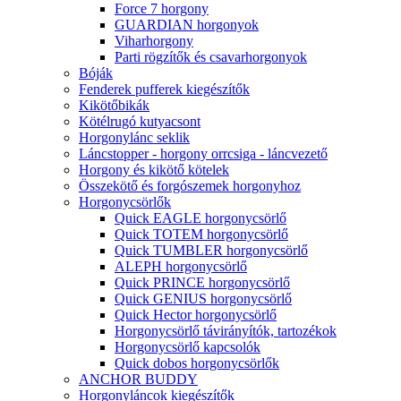
Force 7 horgony
GUARDIAN horgonyok
Viharhorgony
Parti rögzítők és csavarhorgonyok
Bóják
Fenderek pufferek kiegészítők
Kikötőbikák
Kötélrugó kutyacsont
Horgonylánc seklik
Láncstopper - horgony orrcsiga - láncvezető
Horgony és kikötő kötelek
Összekötő és forgószemek horgonyhoz
Horgonycsörlők
Quick EAGLE horgonycsörlő
Quick TOTEM horgonycsörlő
Quick TUMBLER horgonycsörlő
ALEPH horgonycsörlő
Quick PRINCE horgonycsörlő
Quick GENIUS horgonycsörlő
Quick Hector horgonycsörlő
Horgonycsörlő távirányítók, tartozékok
Horgonycsörlő kapcsolók
Quick dobos horgonycsörlők
ANCHOR BUDDY
Horgonyláncok kiegészítők