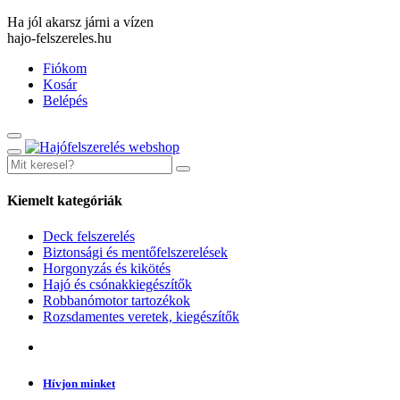
Ha jól akarsz járni a vízen
hajo-felszereles.hu
Fiókom
Kosár
Belépés
Kiemelt kategóriák
Deck felszerelés
Biztonsági és mentőfelszerelések
Horgonyzás és kikötés
Hajó és csónakkiegészítők
Robbanómotor tartozékok
Rozsdamentes veretek, kiegészítők
Hívjon minket