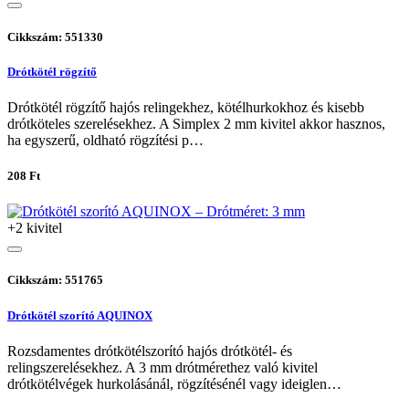
Cikkszám: 551330
Drótkötél rögzítő
Drótkötél rögzítő hajós relingekhez, kötélhurkokhoz és kisebb
drótköteles szerelésekhez. A Simplex 2 mm kivitel akkor hasznos,
ha egyszerű, oldható rögzítési p…
208 Ft
+2 kivitel
Cikkszám: 551765
Drótkötél szorító AQUINOX
Rozsdamentes drótkötélszorító hajós drótkötél- és
relingszerelésekhez. A 3 mm drótmérethez való kivitel
drótkötélvégek hurkolásánál, rögzítésénél vagy ideiglen…