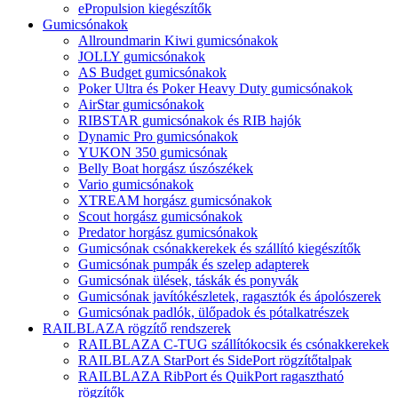
ePropulsion kiegészítők
Gumicsónakok
Allroundmarin Kiwi gumicsónakok
JOLLY gumicsónakok
AS Budget gumicsónakok
Poker Ultra és Poker Heavy Duty gumicsónakok
AirStar gumicsónakok
RIBSTAR gumicsónakok és RIB hajók
Dynamic Pro gumicsónakok
YUKON 350 gumicsónak
Belly Boat horgász úszószékek
Vario gumicsónakok
XTREAM horgász gumicsónakok
Scout horgász gumicsónakok
Predator horgász gumicsónakok
Gumicsónak csónakkerekek és szállító kiegészítők
Gumicsónak pumpák és szelep adapterek
Gumicsónak ülések, táskák és ponyvák
Gumicsónak javítókészletek, ragasztók és ápolószerek
Gumicsónak padlók, ülőpadok és pótalkatrészek
RAILBLAZA rögzítő rendszerek
RAILBLAZA C-TUG szállítókocsik és csónakkerekek
RAILBLAZA StarPort és SidePort rögzítőtalpak
RAILBLAZA RibPort és QuikPort ragasztható
rögzítők