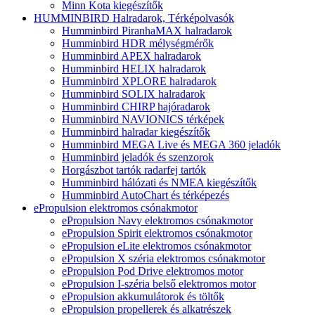
Minn Kota kiegészítők
HUMMINBIRD Halradarok, Térképolvasók
Humminbird PiranhaMAX halradarok
Humminbird HDR mélységmérők
Humminbird APEX halradarok
Humminbird HELIX halradarok
Humminbird XPLORE halradarok
Humminbird SOLIX halradarok
Humminbird CHIRP hajóradarok
Humminbird NAVIONICS térképek
Humminbird halradar kiegészítők
Humminbird MEGA Live és MEGA 360 jeladók
Humminbird jeladók és szenzorok
Horgászbot tartók radarfej tartók
Humminbird hálózati és NMEA kiegészítők
Humminbird AutoChart és térképezés
ePropulsion elektromos csónakmotor
ePropulsion Navy elektromos csónakmotor
ePropulsion Spirit elektromos csónakmotor
ePropulsion eLite elektromos csónakmotor
ePropulsion X széria elektromos csónakmotor
ePropulsion Pod Drive elektromos motor
ePropulsion I-széria belső elektromos motor
ePropulsion akkumulátorok és töltők
ePropulsion propellerek és alkatrészek