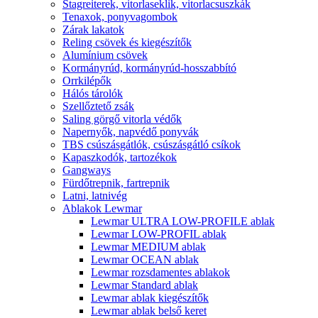
Stagreiterek, vitorlaseklik, vitorlacsuszkák
Tenaxok, ponyvagombok
Zárak lakatok
Reling csövek és kiegészítők
Alumínium csövek
Kormányrúd, kormányrúd-hosszabbító
Orrkilépők
Hálós tárolók
Szellőztető zsák
Saling görgő vitorla védők
Napernyők, napvédő ponyvák
TBS csúszásgátlók, csúszásgátló csíkok
Kapaszkodók, tartozékok
Gangways
Fürdőtrepnik, fartrepnik
Latni, latnivég
Ablakok Lewmar
Lewmar ULTRA LOW-PROFILE ablak
Lewmar LOW-PROFIL ablak
Lewmar MEDIUM ablak
Lewmar OCEAN ablak
Lewmar rozsdamentes ablakok
Lewmar Standard ablak
Lewmar ablak kiegészítők
Lewmar ablak belső keret