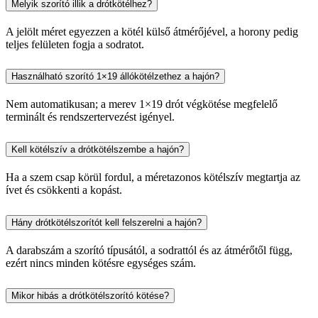
Melyik szorító illik a drótkötélhez?
A jelölt méret egyezzen a kötél külső átmérőjével, a horony pedig
teljes felületen fogja a sodratot.
Használható szorító 1×19 állókötélzethez a hajón?
Nem automatikusan; a merev 1×19 drót végkötése megfelelő
terminált és rendszertervezést igényel.
Kell kötélszív a drótkötélszembe a hajón?
Ha a szem csap körül fordul, a méretazonos kötélszív megtartja az
ívet és csökkenti a kopást.
Hány drótkötélszorítót kell felszerelni a hajón?
A darabszám a szorító típusától, a sodrattól és az átmérőtől függ,
ezért nincs minden kötésre egységes szám.
Mikor hibás a drótkötélszorító kötése?