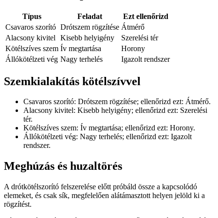
Típus
Feladat
Ezt ellenőrizd
Csavaros szorító
Drótszem rögzítése
Átmérő
Alacsony kivitel
Kisebb helyigény
Szerelési tér
Kötélszíves szem
Ív megtartása
Horony
Állókötélzeti vég
Nagy terhelés
Igazolt rendszer
Szemkialakítás kötélszívvel
Csavaros szorító: Drótszem rögzítése; ellenőrizd ezt: Átmérő.
Alacsony kivitel: Kisebb helyigény; ellenőrizd ezt: Szerelési
tér.
Kötélszíves szem: Ív megtartása; ellenőrizd ezt: Horony.
Állókötélzeti vég: Nagy terhelés; ellenőrizd ezt: Igazolt
rendszer.
Meghúzás és huzaltörés
A drótkötélszorító felszerelése előtt próbáld össze a kapcsolódó
elemeket, és csak sík, megfelelően alátámasztott helyen jelöld ki a
rögzítést.