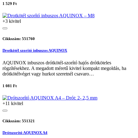
1 529 Ft
+3 kivitel
Cikkszám: 551760
Drotkötél szorító inbuszos AQUINOX
AQUINOX inbuszos drótkötél-szorító hajós drótköteles
rögzítésekhez. A megadott méretű kivitel kompakt megoldás, ha
drótkötélvéget vagy hurkot szeretnél csavaro…
1 081 Ft
+11 kivitel
Cikkszám: 551321
Drótszorító AQUINOX A4