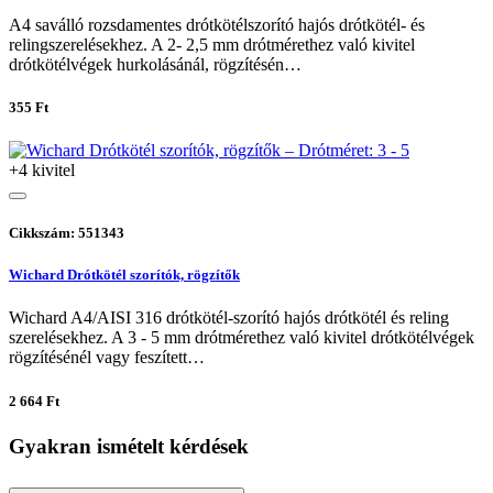
A4 saválló rozsdamentes drótkötélszorító hajós drótkötél- és
relingszerelésekhez. A 2- 2,5 mm drótmérethez való kivitel
drótkötélvégek hurkolásánál, rögzítésén…
355 Ft
+4 kivitel
Cikkszám: 551343
Wichard Drótkötél szorítók, rögzítők
Wichard A4/AISI 316 drótkötél-szorító hajós drótkötél és reling
szerelésekhez. A 3 - 5 mm drótmérethez való kivitel drótkötélvégek
rögzítésénél vagy feszített…
2 664 Ft
Gyakran ismételt kérdések