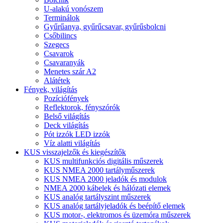
U-alakú vonószem
Terminálok
Gyűrűanya, gyűrűcsavar, gyűrűsbolcni
Csőbilincs
Szegecs
Csavarok
Csavaranyák
Menetes szár A2
Alátétek
Fények, világítás
Pozíciófények
Reflektorok, fényszórók
Belső világítás
Deck világítás
Pót izzók LED izzók
Víz alatti világítás
KUS visszajelzők és kiegészítők
KUS multifunkciós digitális műszerek
KUS NMEA 2000 tartályműszerek
KUS NMEA 2000 jeladók és modulok
NMEA 2000 kábelek és hálózati elemek
KUS analóg tartályszint műszerek
KUS analóg tartályjeladók és beépítő elemek
KUS motor-, elektromos és üzemóra műszerek