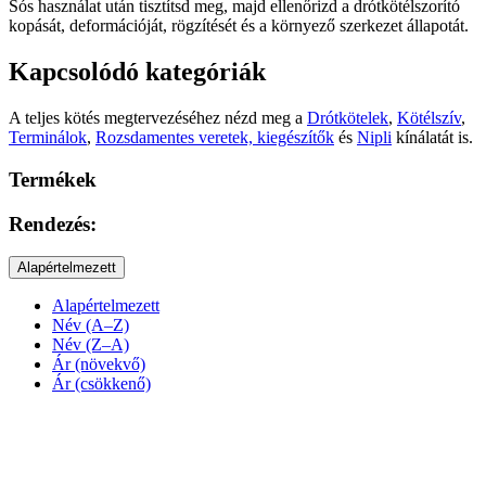
Sós használat után tisztítsd meg, majd ellenőrizd a drótkötélszorító
kopását, deformációját, rögzítését és a környező szerkezet állapotát.
Kapcsolódó kategóriák
A teljes kötés megtervezéséhez nézd meg a
Drótkötelek
,
Kötélszív
,
Terminálok
,
Rozsdamentes veretek, kiegészítők
és
Nipli
kínálatát is.
Termékek
Rendezés:
Alapértelmezett
Alapértelmezett
Név (A–Z)
Név (Z–A)
Ár (növekvő)
Ár (csökkenő)