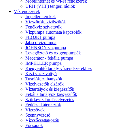
Mobilinternet és Wi-Fi rendszerek
URH (VHF) tengeri rádiók
Vízrendszerek
Impeller kerekek
Vízszűrők, víztisztítók
Fenékvíz szivattyúk
Vízpumpa automata kapcsolók
FLOJET pumpa
Jabsco vízpumpa
JOHNSON vízpumpa
Levegőztető és oxigénpumpák
Macerátor - fekália pumpa
IMPELLER pumpa
Kiegyenlítő tartály vízrendszerekhez
Kézi vízszivattyú
Tusolók, zuhanyzók
Vízelvezetők elzárók
Víztartályok és kiegészítők
Fekália tartályok kiegészítők
Szürkevíz tárolás elvezetés
Fedélzeti áteresztők
Vízcsövek
Szennyvízcső
Vízcsőcsatlakozók
Főcsapok