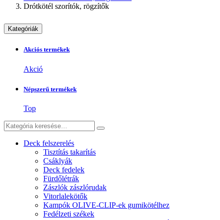
Drótkötél szorítók, rögzítők
Kategóriák
Akciós termékek
Akció
Népszerű termékek
Top
Deck felszerelés
Tisztítás takarítás
Csáklyák
Deck fedelek
Fürdőlétrák
Zászlók zászlórudak
Vitorlalekötők
Kampók OLIVE-CLIP-ek gumikötélhez
Fedélzeti székek