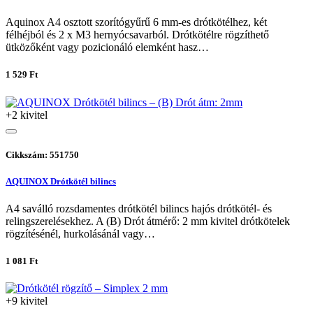
Aquinox A4 osztott szorítógyűrű 6 mm-es drótkötélhez, két
félhéjból és 2 x M3 hernyócsavarból. Drótkötélre rögzíthető
ütközőként vagy pozicionáló elemként hasz…
1 529 Ft
+2 kivitel
Cikkszám: 551750
AQUINOX Drótkötél bilincs
A4 saválló rozsdamentes drótkötél bilincs hajós drótkötél- és
relingszerelésekhez. A (B) Drót átmérő: 2 mm kivitel drótkötelek
rögzítésénél, hurkolásánál vagy…
1 081 Ft
+9 kivitel