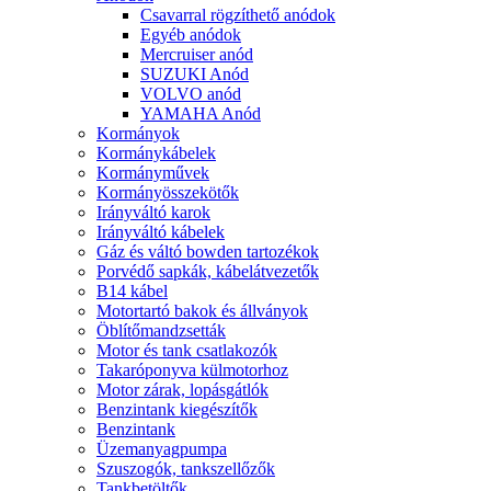
Csavarral rögzíthető anódok
Egyéb anódok
Mercruiser anód
SUZUKI Anód
VOLVO anód
YAMAHA Anód
Kormányok
Kormánykábelek
Kormányművek
Kormányösszekötők
Irányváltó karok
Irányváltó kábelek
Gáz és váltó bowden tartozékok
Porvédő sapkák, kábelátvezetők
B14 kábel
Motortartó bakok és állványok
Öblítőmandzsetták
Motor és tank csatlakozók
Takaróponyva külmotorhoz
Motor zárak, lopásgátlók
Benzintank kiegészítők
Benzintank
Üzemanyagpumpa
Szuszogók, tankszellőzők
Tankbetöltők