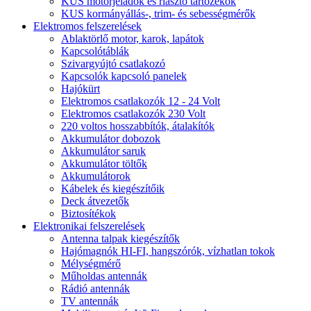
KUS motorjeladók és riasztó tartozékok
KUS kormányállás-, trim- és sebességmérők
Elektromos felszerelések
Ablaktörlő motor, karok, lapátok
Kapcsolótáblák
Szivargyújtó csatlakozó
Kapcsolók kapcsoló panelek
Hajókürt
Elektromos csatlakozók 12 - 24 Volt
Elektromos csatlakozók 230 Volt
220 voltos hosszabbítók, átalakítók
Akkumulátor dobozok
Akkumulátor saruk
Akkumulátor töltők
Akkumulátorok
Kábelek és kiegészítőik
Deck átvezetők
Biztosítékok
Elektronikai felszerelések
Antenna talpak kiegészítők
Hajómagnók HI-FI, hangszórók, vízhatlan tokok
Mélységmérő
Műholdas antennák
Rádió antennák
TV antennák