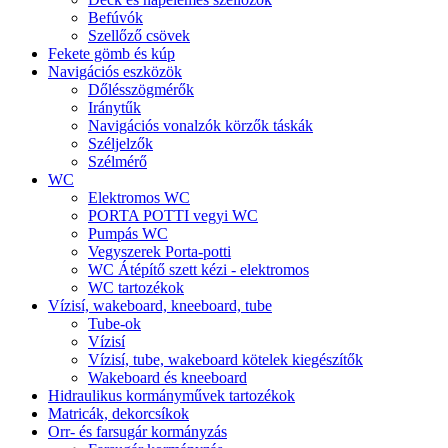
Befúvók
Szellőző csövek
Fekete gömb és kúp
Navigációs eszközök
Dőlésszögmérők
Iránytűk
Navigációs vonalzók körzők táskák
Széljelzők
Szélmérő
WC
Elektromos WC
PORTA POTTI vegyi WC
Pumpás WC
Vegyszerek Porta-potti
WC Átépítő szett kézi - elektromos
WC tartozékok
Vízisí, wakeboard, kneeboard, tube
Tube-ok
Vízisí
Vízisí, tube, wakeboard kötelek kiegészítők
Wakeboard és kneeboard
Hidraulikus kormányművek tartozékok
Matricák, dekorcsíkok
Orr- és farsugár kormányzás