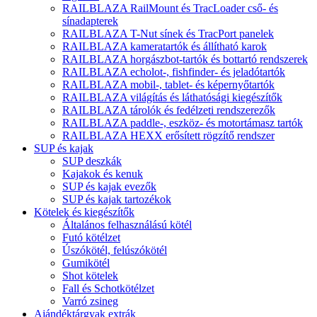
RAILBLAZA RailMount és TracLoader cső- és
sínadapterek
RAILBLAZA T-Nut sínek és TracPort panelek
RAILBLAZA kameratartók és állítható karok
RAILBLAZA horgászbot-tartók és bottartó rendszerek
RAILBLAZA echolot-, fishfinder- és jeladótartók
RAILBLAZA mobil-, tablet- és képernyőtartók
RAILBLAZA világítás és láthatósági kiegészítők
RAILBLAZA tárolók és fedélzeti rendszerezők
RAILBLAZA paddle-, eszköz- és motortámasz tartók
RAILBLAZA HEXX erősített rögzítő rendszer
SUP és kajak
SUP deszkák
Kajakok és kenuk
SUP és kajak evezők
SUP és kajak tartozékok
Kötelek és kiegészítők
Általános felhasználású kötél
Futó kötélzet
Úszókötél, felúszókötél
Gumikötél
Shot kötelek
Fall és Schotkötélzet
Varró zsineg
Ajándéktárgyak extrák