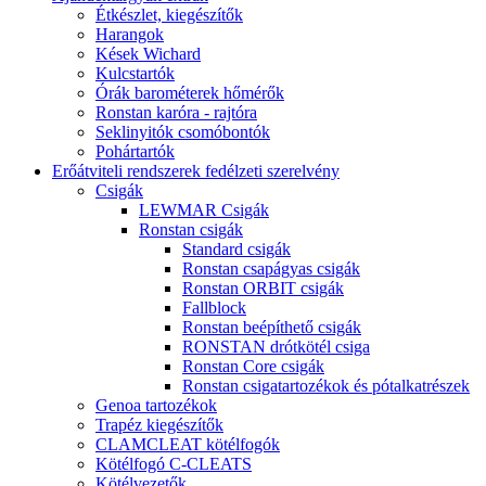
Étkészlet, kiegészítők
Harangok
Kések Wichard
Kulcstartók
Órák barométerek hőmérők
Ronstan karóra - rajtóra
Seklinyitók csomóbontók
Pohártartók
Erőátviteli rendszerek fedélzeti szerelvény
Csigák
LEWMAR Csigák
Ronstan csigák
Standard csigák
Ronstan csapágyas csigák
Ronstan ORBIT csigák
Fallblock
Ronstan beépíthető csigák
RONSTAN drótkötél csiga
Ronstan Core csigák
Ronstan csigatartozékok és pótalkatrészek
Genoa tartozékok
Trapéz kiegészítők
CLAMCLEAT kötélfogók
Kötélfogó C-CLEATS
Kötélvezetők