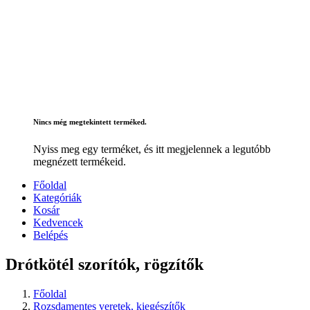
Nincs még megtekintett terméked.
Nyiss meg egy terméket, és itt megjelennek a legutóbb
megnézett termékeid.
Főoldal
Kategóriák
Kosár
Kedvencek
Belépés
Drótkötél szorítók, rögzítők
Főoldal
Rozsdamentes veretek, kiegészítők