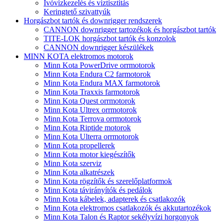
Ivóvízkezelés és víztisztítás
Keringtető szivattyúk
Horgászbot tartók és downrigger rendszerek
CANNON downrigger tartozékok és horgászbot tartók
TITE-LOK horgászbot tartók és konzolok
CANNON downrigger készülékek
MINN KOTA elektromos motorok
Minn Kota PowerDrive orrmotorok
Minn Kota Endura C2 farmotorok
Minn Kota Endura MAX farmotorok
Minn Kota Traxxis farmotorok
Minn Kota Quest orrmotorok
Minn Kota Ultrex orrmotorok
Minn Kota Terrova orrmotorok
Minn Kota Riptide motorok
Minn Kota Ulterra orrmotorok
Minn Kota propellerek
Minn Kota motor kiegészítők
Minn Kota szerviz
Minn Kota alkatrészek
Minn Kota rögzítők és szerelőplatformok
Minn Kota távirányítók és pedálok
Minn Kota kábelek, adapterek és csatlakozók
Minn Kota elektromos csatlakozók és akkutartozékok
Minn Kota Talon és Raptor sekélyvízi horgonyok