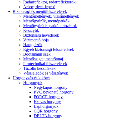
Radarreflektor, radarreflektorok
Árboc, deck lépcső
Biztonsági és mentőfelszerelések
Mentőmellények, vízisímellények
Mentőgyűrűk, mentőpatkók
Mentőgyűrű és patkó tartozékok
Kesztyűk
Biztonsági hevederek
Vízimentő bója
Hangjelzők
Egyéb biztonsági felszerelések
Bootsmann szék
Mentősziget, mentőtutaj
Pirotechnikai felszerelések
Tűzoltó készülékek
Vészjeladók és vészfények
Horgonyzás és kikötés
Horgonyok
Négykapás horgony
PVC bevonatú horgony
FORCE horgony
Ekevas horgony
Laphorgonyok
CQR horgony
DELTA horgony