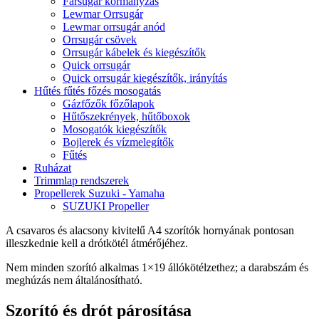
Farsugár kormányzás
Lewmar Orrsugár
Lewmar orrsugár anód
Orrsugár csövek
Orrsugár kábelek és kiegészítők
Quick orrsugár
Quick orrsugár kiegészítők, irányítás
Hűtés fűtés főzés mosogatás
Gázfőzők főzőlapok
Hűtőszekrények, hűtőboxok
Mosogatók kiegészítők
Bojlerek és vízmelegítők
Fűtés
Ruházat
Trimmlap rendszerek
Propellerek Suzuki - Yamaha
SUZUKI Propeller
A csavaros és alacsony kivitelű A4 szorítók hornyának pontosan
illeszkednie kell a drótkötél átmérőjéhez.
Nem minden szorító alkalmas 1×19 állókötélzethez; a darabszám és
meghúzás nem általánosítható.
Szorító és drót párosítása