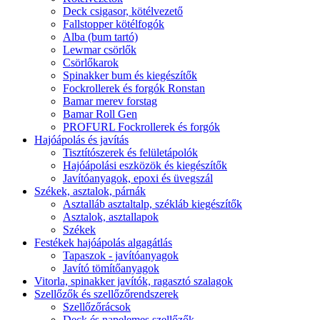
Deck csigasor, kötélvezető
Fallstopper kötélfogók
Alba (bum tartó)
Lewmar csörlők
Csörlőkarok
Spinakker bum és kiegészítők
Fockrollerek és forgók Ronstan
Bamar merev forstag
Bamar Roll Gen
PROFURL Fockrollerek és forgók
Hajóápolás és javítás
Tisztítószerek és felületápolók
Hajóápolási eszközök és kiegészítők
Javítóanyagok, epoxi és üvegszál
Székek, asztalok, párnák
Asztalláb asztaltalp, székláb kiegészítők
Asztalok, asztallapok
Székek
Festékek hajóápolás algagátlás
Tapaszok - javítóanyagok
Javító tömítőanyagok
Vitorla, spinakker javítók, ragasztó szalagok
Szellőzők és szellőzőrendszerek
Szellőzőrácsok
Deck és napelemes szellőzők