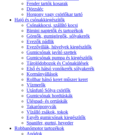
Fender tartók kosarak
Dörzsléc
Horgony vagy csörlőkar tartó
Hajó és csónakkiegészítők
Csónakkocsi, szállító kocsi
Bimini naptetők és tartozékok
Görgők, gumigörgők, sólyakerék
Evezők pádlik
Evezővillák, hüvelyek kiegészítők
Gumicsónak javító szettek
Gumicsónak pumpa és kiegészítők
Tárolódobozok és Csónakülések
Első és hátsó vonókerék sólyakerék
Kormányállások
Rollbar hátsó keret műszer keret
Vízmerők
Utánfutó Sólya csörlők
Gumicsónak hordtáskák
Üléspad- és orrtáskák
Takaróponyvák
Vízálló zsákok, tokok
Egyéb gumicsónak kiegészítők
Spanifer, gurtni, heveder
Robbanómotor tartozékok
Anódok