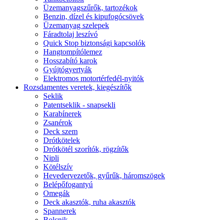
Üzemanyagszűrők, tartozékok
Benzin, dízel és kipufogócsövek
Üzemanyag szelepek
Fáradtolaj leszívó
Quick Stop biztonsági kapcsolók
Hangtompítólemez
Hosszabító karok
Gyújtógyertyák
Elektromos motortérfedél-nyitók
Rozsdamentes veretek, kiegészítők
Seklik
Patentseklik - snapsekli
Karabínerek
Zsanérok
Deck szem
Drótkötelek
Drótkötél szorítók, rögzítők
Nipli
Kötélszív
Hevedervezetők, gyűrűk, háromszögek
Belépőfogantyú
Omegák
Deck akasztók, ruha akasztók
Spannerek
Bolcnik