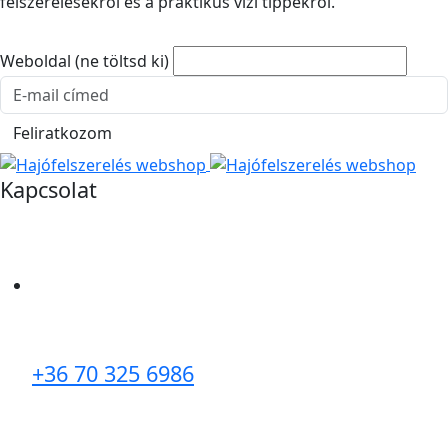
felszerelésekről és a praktikus vízi tippekről.
Weboldal (ne töltsd ki)
E-mail cím
Feliratkozom
Kapcsolat
+36 70 325 6986