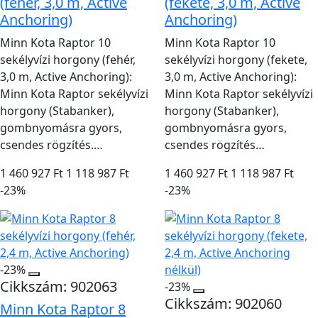
(fehér, 3,0 m, Active
(fekete, 3,0 m, Active
Anchoring)
Anchoring)
Minn Kota Raptor 10
Minn Kota Raptor 10
sekélyvízi horgony (fehér,
sekélyvízi horgony (fekete,
3,0 m, Active Anchoring):
3,0 m, Active Anchoring):
Minn Kota Raptor sekélyvízi
Minn Kota Raptor sekélyvízi
horgony (Stabanker),
horgony (Stabanker),
gombnyomásra gyors,
gombnyomásra gyors,
csendes rögzítés.…
csendes rögzítés…
1 460 927 Ft
1 118 987 Ft
1 460 927 Ft
1 118 987 Ft
-23%
-23%
-23%
Cikkszám: 902063
-23%
Cikkszám: 902060
Minn Kota Raptor 8