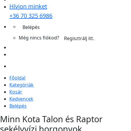
Hívjon minket
+36 70 325 6986
Belépés
Még nincs fiókod?
Regisztrálj itt.
Főoldal
Kategóriák
Kosár
Kedvencek
Belépés
Minn Kota Talon és Raptor
sekélyvízi horgonyok