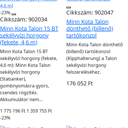
Cikkszám: 902047
-23%
Cikkszám: 902034
Minn Kota Talon
Minn Kota Talon 15 BT
dönthető (billenő)
sekélyvízi horgony
tartókonzol
(fekete, 4,6 m)
Minn Kota Talon dönthető
Minn Kota Talon 15 BT
(billenő) tartókonzol
sekélyvízi horgony (fekete,
(Kipphalterung) a Talon
4,6 m): Minn Kota Talon
sekélyvízi horgony
sekélyvízi horgony
felszereléséhez.
(Stabanker),
176 052 Ft
gombnyomásra gyors,
csendes rögzítés.
Akkumulátor nem…
1 775 196 Ft
1 359 755 Ft
-23%