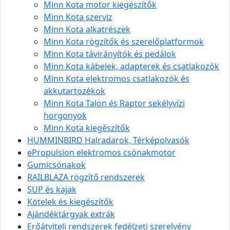
Minn Kota motor kiegészítők
Minn Kota szerviz
Minn Kota alkatrészek
Minn Kota rögzítők és szerelőplatformok
Minn Kota távirányítók és pedálok
Minn Kota kábelek, adapterek és csatlakozók
Minn Kota elektromos csatlakozók és
akkutartozékok
Minn Kota Talon és Raptor sekélyvízi
horgonyok
Minn Kota kiegészítők
HUMMINBIRD Halradarok, Térképolvasók
ePropulsion elektromos csónakmotor
Gumicsónakok
RAILBLAZA rögzítő rendszerek
SUP és kajak
Kötelek és kiegészítők
Ajándéktárgyak extrák
Erőátviteli rendszerek fedélzeti szerelvény