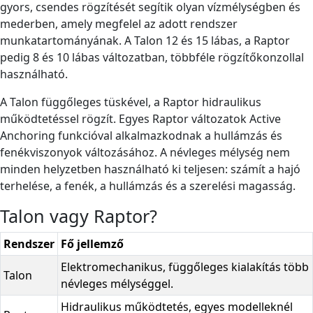
gyors, csendes rögzítését segítik olyan vízmélységben és
mederben, amely megfelel az adott rendszer
munkatartományának. A Talon 12 és 15 lábas, a Raptor
pedig 8 és 10 lábas változatban, többféle rögzítőkonzollal
használható.
A Talon függőleges tüskével, a Raptor hidraulikus
működtetéssel rögzít. Egyes Raptor változatok Active
Anchoring funkcióval alkalmazkodnak a hullámzás és
fenékviszonyok változásához. A névleges mélység nem
minden helyzetben használható ki teljesen: számít a hajó
terhelése, a fenék, a hullámzás és a szerelési magasság.
Talon vagy Raptor?
Rendszer
Fő jellemző
Elektromechanikus, függőleges kialakítás több
Talon
névleges mélységgel.
Hidraulikus működtetés, egyes modelleknél