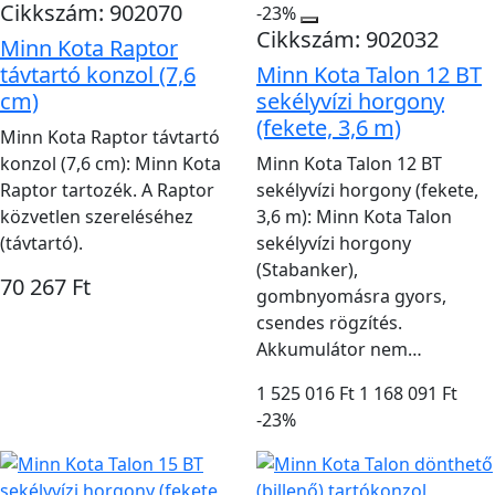
Cikkszám: 902070
-23%
Cikkszám: 902032
Minn Kota Raptor
távtartó konzol (7,6
Minn Kota Talon 12 BT
cm)
sekélyvízi horgony
(fekete, 3,6 m)
Minn Kota Raptor távtartó
konzol (7,6 cm): Minn Kota
Minn Kota Talon 12 BT
Raptor tartozék. A Raptor
sekélyvízi horgony (fekete,
közvetlen szereléséhez
3,6 m): Minn Kota Talon
(távtartó).
sekélyvízi horgony
(Stabanker),
70 267 Ft
gombnyomásra gyors,
csendes rögzítés.
Akkumulátor nem…
1 525 016 Ft
1 168 091 Ft
-23%