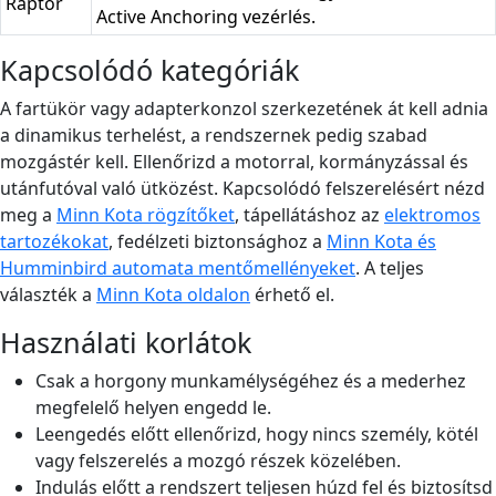
Raptor
Active Anchoring vezérlés.
Kapcsolódó kategóriák
A fartükör vagy adapterkonzol szerkezetének át kell adnia
a dinamikus terhelést, a rendszernek pedig szabad
mozgástér kell. Ellenőrizd a motorral, kormányzással és
utánfutóval való ütközést. Kapcsolódó felszerelésért nézd
meg a
Minn Kota rögzítőket
, tápellátáshoz az
elektromos
tartozékokat
, fedélzeti biztonsághoz a
Minn Kota és
Humminbird automata mentőmellényeket
. A teljes
választék a
Minn Kota oldalon
érhető el.
Használati korlátok
Csak a horgony munkamélységéhez és a mederhez
megfelelő helyen engedd le.
Leengedés előtt ellenőrizd, hogy nincs személy, kötél
vagy felszerelés a mozgó részek közelében.
Indulás előtt a rendszert teljesen húzd fel és biztosítsd