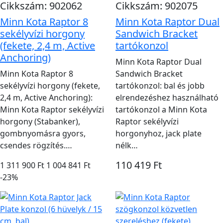
Cikkszám: 902062
Cikkszám: 902075
Minn Kota Raptor 8
Minn Kota Raptor Dual
sekélyvízi horgony
Sandwich Bracket
(fekete, 2,4 m, Active
tartókonzol
Anchoring)
Minn Kota Raptor Dual
Minn Kota Raptor 8
Sandwich Bracket
sekélyvízi horgony (fekete,
tartókonzol: bal és jobb
2,4 m, Active Anchoring):
elrendezéshez használható
Minn Kota Raptor sekélyvízi
tartókonzol a Minn Kota
horgony (Stabanker),
Raptor sekélyvízi
gombnyomásra gyors,
horgonyhoz, jack plate
csendes rögzítés.…
nélk…
110 419 Ft
1 311 900 Ft
1 004 841 Ft
-23%