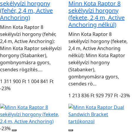
sekélyvízi horgony
Minn Kota Raptor 8
(fehér, 2,4 m, Active
sekélyvízi horgony
Anchoring)
(fekete, 2,4 m, Active
Anchoring nélkül)
Minn Kota Raptor 8
sekélyvízi horgony (fehér,
Minn Kota Raptor 8
2,4 m, Active Anchoring):
sekélyvízi horgony (fekete,
Minn Kota Raptor sekélyvízi
2,4 m, Active Anchoring
horgony (Stabanker),
nélkül): Minn Kota Raptor
gombnyomásra gyors,
sekélyvízi horgony
csendes rögzítés.…
(Stabanker),
gombnyomásra gyors,
1 311 900 Ft
1 004 841 Ft
csendes rö…
-23%
1 213 836 Ft
929 797 Ft
-23%
-23%