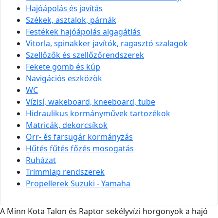
Hajóápolás és javítás
Székek, asztalok, párnák
Festékek hajóápolás algagátlás
Vitorla, spinakker javítók, ragasztó szalagok
Szellőzők és szellőzőrendszerek
Fekete gömb és kúp
Navigációs eszközök
WC
Vízisí, wakeboard, kneeboard, tube
Hidraulikus kormányművek tartozékok
Matricák, dekorcsíkok
Orr- és farsugár kormányzás
Hűtés fűtés főzés mosogatás
Ruházat
Trimmlap rendszerek
Propellerek Suzuki - Yamaha
A Minn Kota Talon és Raptor sekélyvízi horgonyok a hajó