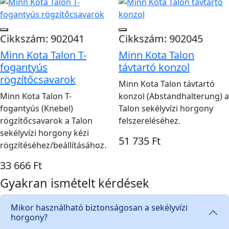
Cikkszám: 902041
Cikkszám: 902045
Minn Kota Talon T-
Minn Kota Talon
fogantyús
távtartó konzol
rögzítőcsavarok
Minn Kota Talon távtartó
Minn Kota Talon T-
konzol (Abstandhalterung) a
fogantyús (Knebel)
Talon sekélyvízi horgony
rögzítőcsavarok a Talon
felszereléséhez.
sekélyvízi horgony kézi
51 735 Ft
rögzítéséhez/beállításához.
33 666 Ft
Gyakran ismételt kérdések
Mikor használható biztonságosan a sekélyvízi
horgony?