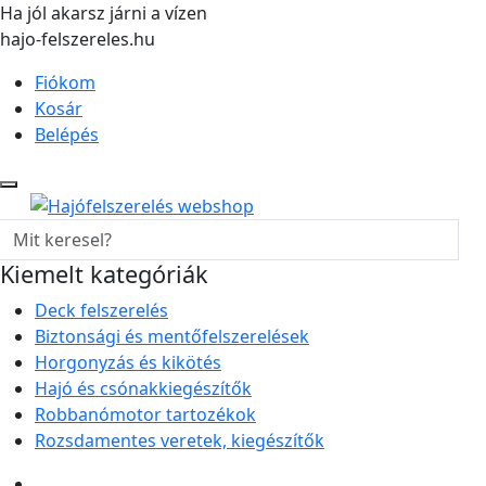
Ha jól akarsz járni a vízen
hajo-felszereles.hu
Fiókom
Kosár
Belépés
Kiemelt kategóriák
Deck felszerelés
Biztonsági és mentőfelszerelések
Horgonyzás és kikötés
Hajó és csónakkiegészítők
Robbanómotor tartozékok
Rozsdamentes veretek, kiegészítők