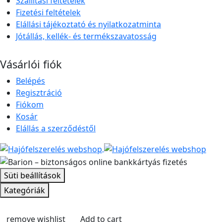
Szállítási feltételek
Fizetési feltételek
Elállási tájékoztató és nyilatkozatminta
Jótállás, kellék- és termékszavatosság
Vásárlói fiók
Belépés
Regisztráció
Fiókom
Kosár
Elállás a szerződéstől
Süti beállítások
Kategóriák
remove wishlist
Add to cart