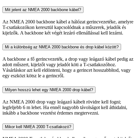
Mit jelent az NMEA 2000 backbone kábel?
Az NMEA 2000 backbone kábel a hálózat gerincvezetéke, amelyre
T-csatlakozókon keresztül kapcsolódnak a műszerek, jeladók és
kijelzők. A backbone két végét lezáró ellenállással kell lezárni.
Mi a különbség az NMEA 2000 backbone és drop kábel között?
A backbone a fő gerincvezeték, a drop vagy leágazó kábel pedig az
adott műszert, kijelzőt vagy jeladót köti a T-csatlakozóhoz.
Vásárláskor azt kell eldönteni, hogy a gerincet hosszabbítod, vagy
egy eszközt kötsz le a gerincről.
Milyen hosszú lehet egy NMEA 2000 drop kábel?
Az NMEA 2000 drop vagy leágazó kábelt rövidre kell fogni;
legfeljebb 6 m lehet. Ha ennél nagyobb távolságot kell áthidalni,
inkább a backbone vezetést érdemes megtervezni.
Mikor kell NMEA 2000 T-csatlakozó?