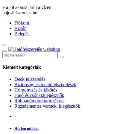
Ha jól akarsz járni a vízen
hajo-felszereles.hu
Fiókom
Kosár
Belépés
Kiemelt kategóriák
Deck felszerelés
Biztonsági és mentőfelszerelések
Horgonyzás és kikötés
Hajó és csónakkiegészítők
Robbanómotor tartozékok
Rozsdamentes veretek, kiegészítők
Hívjon minket