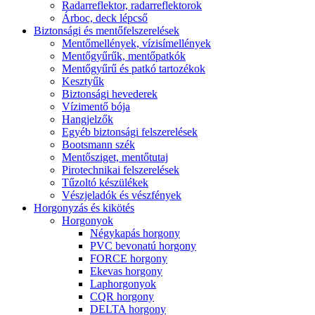
Radarreflektor, radarreflektorok
Árboc, deck lépcső
Biztonsági és mentőfelszerelések
Mentőmellények, vízisímellények
Mentőgyűrűk, mentőpatkók
Mentőgyűrű és patkó tartozékok
Kesztyűk
Biztonsági hevederek
Vízimentő bója
Hangjelzők
Egyéb biztonsági felszerelések
Bootsmann szék
Mentősziget, mentőtutaj
Pirotechnikai felszerelések
Tűzoltó készülékek
Vészjeladók és vészfények
Horgonyzás és kikötés
Horgonyok
Négykapás horgony
PVC bevonatú horgony
FORCE horgony
Ekevas horgony
Laphorgonyok
CQR horgony
DELTA horgony