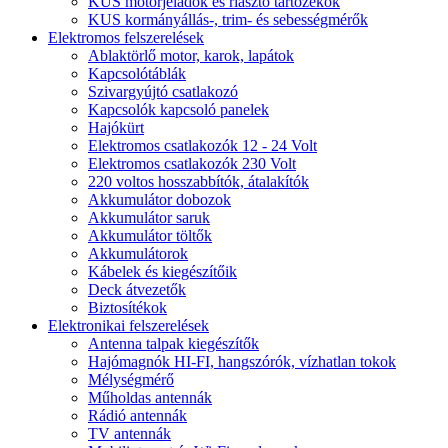
KUS motorjeladók és riasztó tartozékok
KUS kormányállás-, trim- és sebességmérők
Elektromos felszerelések
Ablaktörlő motor, karok, lapátok
Kapcsolótáblák
Szivargyújtó csatlakozó
Kapcsolók kapcsoló panelek
Hajókürt
Elektromos csatlakozók 12 - 24 Volt
Elektromos csatlakozók 230 Volt
220 voltos hosszabbítók, átalakítók
Akkumulátor dobozok
Akkumulátor saruk
Akkumulátor töltők
Akkumulátorok
Kábelek és kiegészítőik
Deck átvezetők
Biztosítékok
Elektronikai felszerelések
Antenna talpak kiegészítők
Hajómagnók HI-FI, hangszórók, vízhatlan tokok
Mélységmérő
Műholdas antennák
Rádió antennák
TV antennák