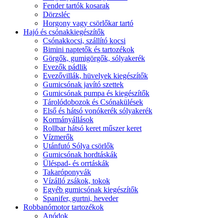
Fender tartók kosarak
Dörzsléc
Horgony vagy csörlőkar tartó
Hajó és csónakkiegészítők
Csónakkocsi, szállító kocsi
Bimini naptetők és tartozékok
Görgők, gumigörgők, sólyakerék
Evezők pádlik
Evezővillák, hüvelyek kiegészítők
Gumicsónak javító szettek
Gumicsónak pumpa és kiegészítők
Tárolódobozok és Csónakülések
Első és hátsó vonókerék sólyakerék
Kormányállások
Rollbar hátsó keret műszer keret
Vízmerők
Utánfutó Sólya csörlők
Gumicsónak hordtáskák
Üléspad- és orrtáskák
Takaróponyvák
Vízálló zsákok, tokok
Egyéb gumicsónak kiegészítők
Spanifer, gurtni, heveder
Robbanómotor tartozékok
Anódok