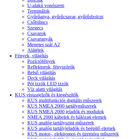
U-alakú vonószem
Terminálok
Gyűrűanya, gyűrűcsavar, gyűrűsbolcni
Csőbilincs
Szegecs
Csavarok
Csavaranyák
Menetes szár A2
Alátétek
Fények, világítás
Pozíciófények
Reflektorok, fényszórók
Belső világítás
Deck világítás
Pót izzók LED izzók
Víz alatti világítás
KUS visszajelzők és kiegészítők
KUS multifunkciós digitális műszerek
KUS NMEA 2000 tartályműszerek
KUS NMEA 2000 jeladók és modulok
NMEA 2000 kábelek és hálózati elemek
KUS analóg tartályszint műszerek
KUS analóg tartályjeladók és beépítő elemek
KUS motor-, elektromos és üzemóra műszerek