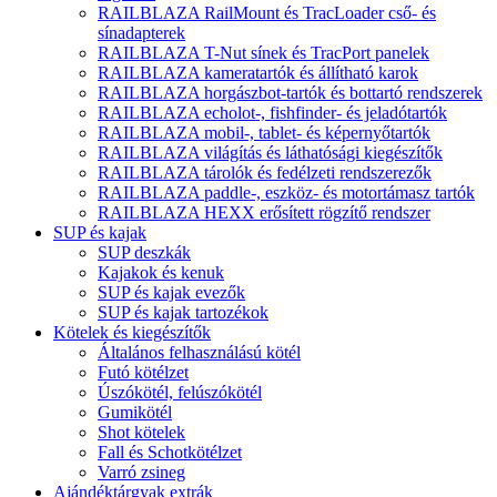
RAILBLAZA RailMount és TracLoader cső- és
sínadapterek
RAILBLAZA T-Nut sínek és TracPort panelek
RAILBLAZA kameratartók és állítható karok
RAILBLAZA horgászbot-tartók és bottartó rendszerek
RAILBLAZA echolot-, fishfinder- és jeladótartók
RAILBLAZA mobil-, tablet- és képernyőtartók
RAILBLAZA világítás és láthatósági kiegészítők
RAILBLAZA tárolók és fedélzeti rendszerezők
RAILBLAZA paddle-, eszköz- és motortámasz tartók
RAILBLAZA HEXX erősített rögzítő rendszer
SUP és kajak
SUP deszkák
Kajakok és kenuk
SUP és kajak evezők
SUP és kajak tartozékok
Kötelek és kiegészítők
Általános felhasználású kötél
Futó kötélzet
Úszókötél, felúszókötél
Gumikötél
Shot kötelek
Fall és Schotkötélzet
Varró zsineg
Ajándéktárgyak extrák