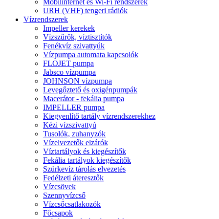
Mobilinternet és Wi-Fi rendszerek
URH (VHF) tengeri rádiók
Vízrendszerek
Impeller kerekek
Vízszűrők, víztisztítók
Fenékvíz szivattyúk
Vízpumpa automata kapcsolók
FLOJET pumpa
Jabsco vízpumpa
JOHNSON vízpumpa
Levegőztető és oxigénpumpák
Macerátor - fekália pumpa
IMPELLER pumpa
Kiegyenlítő tartály vízrendszerekhez
Kézi vízszivattyú
Tusolók, zuhanyzók
Vízelvezetők elzárók
Víztartályok és kiegészítők
Fekália tartályok kiegészítők
Szürkevíz tárolás elvezetés
Fedélzeti áteresztők
Vízcsövek
Szennyvízcső
Vízcsőcsatlakozók
Főcsapok