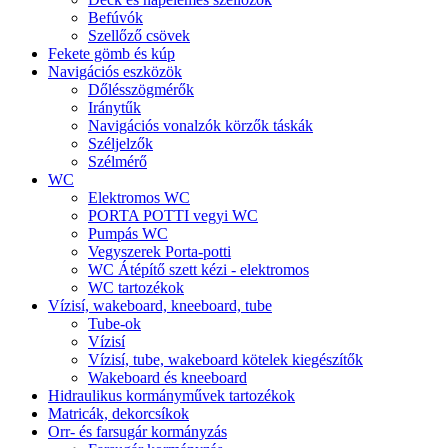
Befúvók
Szellőző csövek
Fekete gömb és kúp
Navigációs eszközök
Dőlésszögmérők
Iránytűk
Navigációs vonalzók körzők táskák
Széljelzők
Szélmérő
WC
Elektromos WC
PORTA POTTI vegyi WC
Pumpás WC
Vegyszerek Porta-potti
WC Átépítő szett kézi - elektromos
WC tartozékok
Vízisí, wakeboard, kneeboard, tube
Tube-ok
Vízisí
Vízisí, tube, wakeboard kötelek kiegészítők
Wakeboard és kneeboard
Hidraulikus kormányművek tartozékok
Matricák, dekorcsíkok
Orr- és farsugár kormányzás