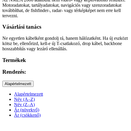
Motoradatokat, tartályadatokat, navigációs vagy szenzoradatokat
továbbíthat, de fishfinder-, radar- vagy térképképet nem erre kell
tervezni.
Vásárlási tanács
Ne egyetlen kábelként gondolj rá, hanem hálózatként. Ha új eszközt
kötsz be, ellenőrizd, kell-e új T-csatlakozó, drop kábel, backbone
hosszabbítás vagy lezáró ellenállás.
Termékek
Rendezés:
Alapértelmezett
Alapértelmezett
Név (A–Z)
Név (Z–A)
Ár (növekvő)
Ár (csökkenő)