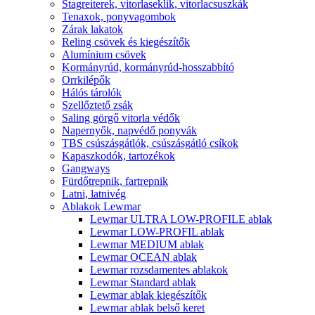
Stagreiterek, vitorlaseklik, vitorlacsuszkák
Tenaxok, ponyvagombok
Zárak lakatok
Reling csövek és kiegészítők
Alumínium csövek
Kormányrúd, kormányrúd-hosszabbító
Orrkilépők
Hálós tárolók
Szellőztető zsák
Saling görgő vitorla védők
Napernyők, napvédő ponyvák
TBS csúszásgátlók, csúszásgátló csíkok
Kapaszkodók, tartozékok
Gangways
Fürdőtrepnik, fartrepnik
Latni, latnivég
Ablakok Lewmar
Lewmar ULTRA LOW-PROFILE ablak
Lewmar LOW-PROFIL ablak
Lewmar MEDIUM ablak
Lewmar OCEAN ablak
Lewmar rozsdamentes ablakok
Lewmar Standard ablak
Lewmar ablak kiegészítők
Lewmar ablak belső keret