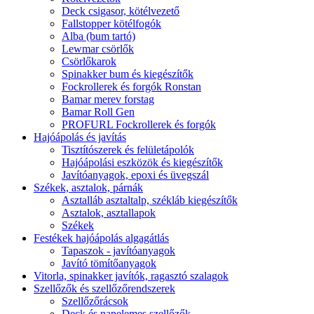
Deck csigasor, kötélvezető
Fallstopper kötélfogók
Alba (bum tartó)
Lewmar csörlők
Csörlőkarok
Spinakker bum és kiegészítők
Fockrollerek és forgók Ronstan
Bamar merev forstag
Bamar Roll Gen
PROFURL Fockrollerek és forgók
Hajóápolás és javítás
Tisztítószerek és felületápolók
Hajóápolási eszközök és kiegészítők
Javítóanyagok, epoxi és üvegszál
Székek, asztalok, párnák
Asztalláb asztaltalp, székláb kiegészítők
Asztalok, asztallapok
Székek
Festékek hajóápolás algagátlás
Tapaszok - javítóanyagok
Javító tömítőanyagok
Vitorla, spinakker javítók, ragasztó szalagok
Szellőzők és szellőzőrendszerek
Szellőzőrácsok
Deck és napelemes szellőzők