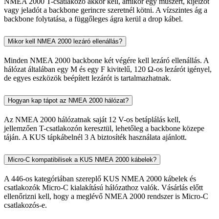
NMEA 2000 T-csatlakozó akkor kell, amikor egy műszert, kijelzőt
vagy jeladót a backbone gerincre szeretnél kötni. A vízszintes ág a
backbone folytatása, a függőleges ágra kerül a drop kábel.
Mikor kell NMEA 2000 lezáró ellenállás?
Minden NMEA 2000 backbone két végére kell lezáró ellenállás. A
hálózat általában egy M és egy F kivitelű, 120 Ω-os lezárót igényel,
de egyes eszközök beépített lezárót is tartalmazhatnak.
Hogyan kap tápot az NMEA 2000 hálózat?
Az NMEA 2000 hálózatnak saját 12 V-os betáplálás kell,
jellemzően T-csatlakozón keresztül, lehetőleg a backbone közepe
táján. A KUS tápkábelnél 3 A biztosíték használata ajánlott.
Micro-C kompatibilisek a KUS NMEA 2000 kábelek?
A 446-os kategóriában szereplő KUS NMEA 2000 kábelek és
csatlakozók Micro-C kialakítású hálózathoz valók. Vásárlás előtt
ellenőrizni kell, hogy a meglévő NMEA 2000 rendszer is Micro-C
csatlakozós-e.