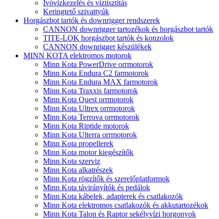
Ivóvízkezelés és víztisztítás
Keringtető szivattyúk
Horgászbot tartók és downrigger rendszerek
CANNON downrigger tartozékok és horgászbot tartók
TITE-LOK horgászbot tartók és konzolok
CANNON downrigger készülékek
MINN KOTA elektromos motorok
Minn Kota PowerDrive orrmotorok
Minn Kota Endura C2 farmotorok
Minn Kota Endura MAX farmotorok
Minn Kota Traxxis farmotorok
Minn Kota Quest orrmotorok
Minn Kota Ultrex orrmotorok
Minn Kota Terrova orrmotorok
Minn Kota Riptide motorok
Minn Kota Ulterra orrmotorok
Minn Kota propellerek
Minn Kota motor kiegészítők
Minn Kota szerviz
Minn Kota alkatrészek
Minn Kota rögzítők és szerelőplatformok
Minn Kota távirányítók és pedálok
Minn Kota kábelek, adapterek és csatlakozók
Minn Kota elektromos csatlakozók és akkutartozékok
Minn Kota Talon és Raptor sekélyvízi horgonyok