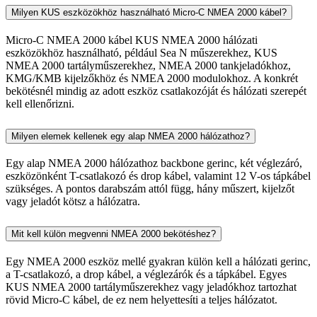
Milyen KUS eszközökhöz használható Micro-C NMEA 2000 kábel?
Micro-C NMEA 2000 kábel KUS NMEA 2000 hálózati
eszközökhöz használható, például Sea N műszerekhez, KUS
NMEA 2000 tartályműszerekhez, NMEA 2000 tankjeladókhoz,
KMG/KMB kijelzőkhöz és NMEA 2000 modulokhoz. A konkrét
bekötésnél mindig az adott eszköz csatlakozóját és hálózati szerepét
kell ellenőrizni.
Milyen elemek kellenek egy alap NMEA 2000 hálózathoz?
Egy alap NMEA 2000 hálózathoz backbone gerinc, két véglezáró,
eszközönként T-csatlakozó és drop kábel, valamint 12 V-os tápkábel
szükséges. A pontos darabszám attól függ, hány műszert, kijelzőt
vagy jeladót kötsz a hálózatra.
Mit kell külön megvenni NMEA 2000 bekötéshez?
Egy NMEA 2000 eszköz mellé gyakran külön kell a hálózati gerinc,
a T-csatlakozó, a drop kábel, a véglezárók és a tápkábel. Egyes
KUS NMEA 2000 tartályműszerekhez vagy jeladókhoz tartozhat
rövid Micro-C kábel, de ez nem helyettesíti a teljes hálózatot.