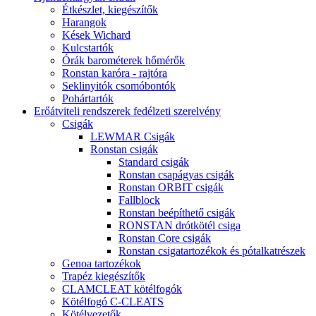
Étkészlet, kiegészítők
Harangok
Kések Wichard
Kulcstartók
Órák barométerek hőmérők
Ronstan karóra - rajtóra
Seklinyitók csomóbontók
Pohártartók
Erőátviteli rendszerek fedélzeti szerelvény
Csigák
LEWMAR Csigák
Ronstan csigák
Standard csigák
Ronstan csapágyas csigák
Ronstan ORBIT csigák
Fallblock
Ronstan beépíthető csigák
RONSTAN drótkötél csiga
Ronstan Core csigák
Ronstan csigatartozékok és pótalkatrészek
Genoa tartozékok
Trapéz kiegészítők
CLAMCLEAT kötélfogók
Kötélfogó C-CLEATS
Kötélvezetők