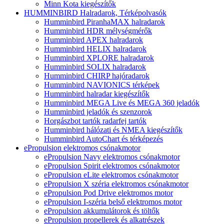
Minn Kota kiegészítők
HUMMINBIRD Halradarok, Térképolvasók
Humminbird PiranhaMAX halradarok
Humminbird HDR mélységmérők
Humminbird APEX halradarok
Humminbird HELIX halradarok
Humminbird XPLORE halradarok
Humminbird SOLIX halradarok
Humminbird CHIRP hajóradarok
Humminbird NAVIONICS térképek
Humminbird halradar kiegészítők
Humminbird MEGA Live és MEGA 360 jeladók
Humminbird jeladók és szenzorok
Horgászbot tartók radarfej tartók
Humminbird hálózati és NMEA kiegészítők
Humminbird AutoChart és térképezés
ePropulsion elektromos csónakmotor
ePropulsion Navy elektromos csónakmotor
ePropulsion Spirit elektromos csónakmotor
ePropulsion eLite elektromos csónakmotor
ePropulsion X széria elektromos csónakmotor
ePropulsion Pod Drive elektromos motor
ePropulsion I-széria belső elektromos motor
ePropulsion akkumulátorok és töltők
ePropulsion propellerek és alkatrészek