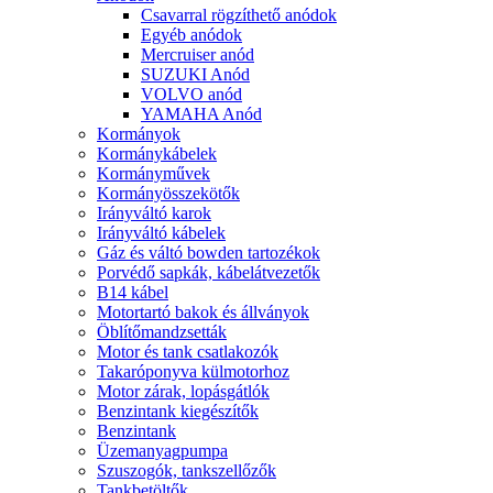
Csavarral rögzíthető anódok
Egyéb anódok
Mercruiser anód
SUZUKI Anód
VOLVO anód
YAMAHA Anód
Kormányok
Kormánykábelek
Kormányművek
Kormányösszekötők
Irányváltó karok
Irányváltó kábelek
Gáz és váltó bowden tartozékok
Porvédő sapkák, kábelátvezetők
B14 kábel
Motortartó bakok és állványok
Öblítőmandzsetták
Motor és tank csatlakozók
Takaróponyva külmotorhoz
Motor zárak, lopásgátlók
Benzintank kiegészítők
Benzintank
Üzemanyagpumpa
Szuszogók, tankszellőzők
Tankbetöltők