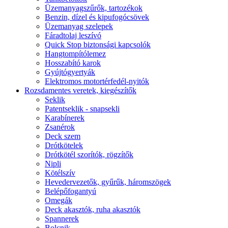
Üzemanyagszűrők, tartozékok
Benzin, dízel és kipufogócsövek
Üzemanyag szelepek
Fáradtolaj leszívó
Quick Stop biztonsági kapcsolók
Hangtompítólemez
Hosszabító karok
Gyújtógyertyák
Elektromos motortérfedél-nyitók
Rozsdamentes veretek, kiegészítők
Seklik
Patentseklik - snapsekli
Karabínerek
Zsanérok
Deck szem
Drótkötelek
Drótkötél szorítók, rögzítők
Nipli
Kötélszív
Hevedervezetők, gyűrűk, háromszögek
Belépőfogantyú
Omegák
Deck akasztók, ruha akasztók
Spannerek
Bolcnik