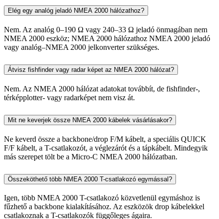
Elég egy analóg jeladó NMEA 2000 hálózathoz?
Nem. Az analóg 0–190 Ω vagy 240–33 Ω jeladó önmagában nem
NMEA 2000 eszköz; NMEA 2000 hálózathoz NMEA 2000 jeladó
vagy analóg–NMEA 2000 jelkonverter szükséges.
Átvisz fishfinder vagy radar képet az NMEA 2000 hálózat?
Nem. Az NMEA 2000 hálózat adatokat továbbít, de fishfinder-,
térképplotter- vagy radarképet nem visz át.
Mit ne keverjek össze NMEA 2000 kábelek vásárlásakor?
Ne keverd össze a backbone/drop F/M kábelt, a speciális QUICK
F/F kábelt, a T-csatlakozót, a véglezárót és a tápkábelt. Mindegyik
más szerepet tölt be a Micro-C NMEA 2000 hálózatban.
Összeköthető több NMEA 2000 T-csatlakozó egymással?
Igen, több NMEA 2000 T-csatlakozó közvetlenül egymáshoz is
fűzhető a backbone kialakításához. Az eszközök drop kábelekkel
csatlakoznak a T-csatlakozók függőleges ágaira.