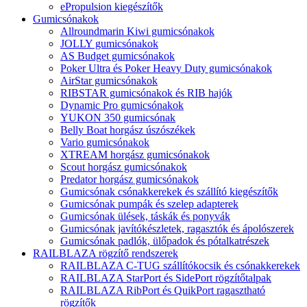
ePropulsion kiegészítők
Gumicsónakok
Allroundmarin Kiwi gumicsónakok
JOLLY gumicsónakok
AS Budget gumicsónakok
Poker Ultra és Poker Heavy Duty gumicsónakok
AirStar gumicsónakok
RIBSTAR gumicsónakok és RIB hajók
Dynamic Pro gumicsónakok
YUKON 350 gumicsónak
Belly Boat horgász úszószékek
Vario gumicsónakok
XTREAM horgász gumicsónakok
Scout horgász gumicsónakok
Predator horgász gumicsónakok
Gumicsónak csónakkerekek és szállító kiegészítők
Gumicsónak pumpák és szelep adapterek
Gumicsónak ülések, táskák és ponyvák
Gumicsónak javítókészletek, ragasztók és ápolószerek
Gumicsónak padlók, ülőpadok és pótalkatrészek
RAILBLAZA rögzítő rendszerek
RAILBLAZA C-TUG szállítókocsik és csónakkerekek
RAILBLAZA StarPort és SidePort rögzítőtalpak
RAILBLAZA RibPort és QuikPort ragasztható
rögzítők