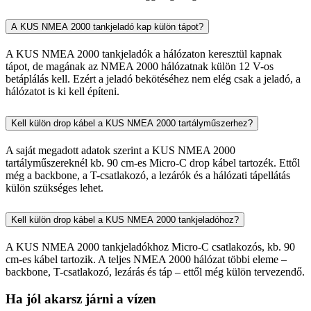
A KUS NMEA 2000 tankjeladó kap külön tápot?
A KUS NMEA 2000 tankjeladók a hálózaton keresztül kapnak
tápot, de magának az NMEA 2000 hálózatnak külön 12 V-os
betáplálás kell. Ezért a jeladó bekötéséhez nem elég csak a jeladó, a
hálózatot is ki kell építeni.
Kell külön drop kábel a KUS NMEA 2000 tartályműszerhez?
A saját megadott adatok szerint a KUS NMEA 2000
tartályműszereknél kb. 90 cm-es Micro-C drop kábel tartozék. Ettől
még a backbone, a T-csatlakozó, a lezárók és a hálózati tápellátás
külön szükséges lehet.
Kell külön drop kábel a KUS NMEA 2000 tankjeladóhoz?
A KUS NMEA 2000 tankjeladókhoz Micro-C csatlakozós, kb. 90
cm-es kábel tartozik. A teljes NMEA 2000 hálózat többi eleme –
backbone, T-csatlakozó, lezárás és táp – ettől még külön tervezendő.
Ha jól akarsz járni a vízen