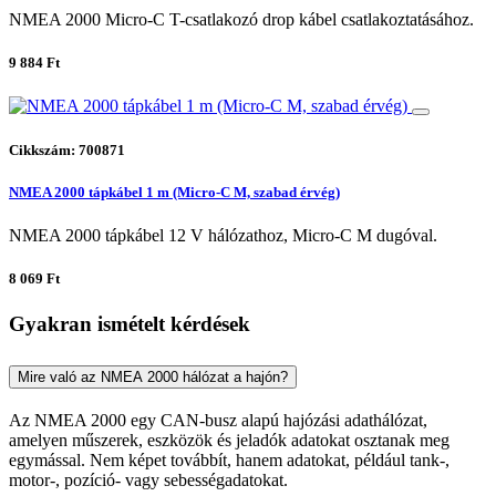
NMEA 2000 Micro-C T-csatlakozó drop kábel csatlakoztatásához.
9 884 Ft
Cikkszám: 700871
NMEA 2000 tápkábel 1 m (Micro-C M, szabad érvég)
NMEA 2000 tápkábel 12 V hálózathoz, Micro-C M dugóval.
8 069 Ft
Gyakran ismételt kérdések
Mire való az NMEA 2000 hálózat a hajón?
Az NMEA 2000 egy CAN-busz alapú hajózási adathálózat,
amelyen műszerek, eszközök és jeladók adatokat osztanak meg
egymással. Nem képet továbbít, hanem adatokat, például tank-,
motor-, pozíció- vagy sebességadatokat.