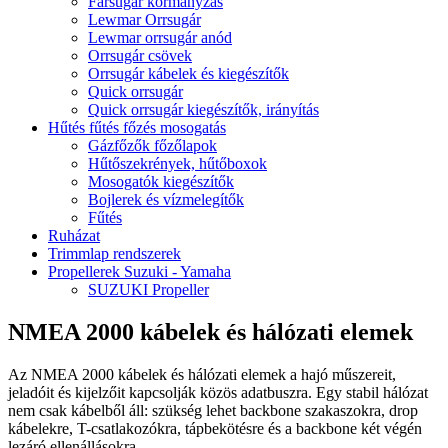
Farsugár kormányzás
Lewmar Orrsugár
Lewmar orrsugár anód
Orrsugár csövek
Orrsugár kábelek és kiegészítők
Quick orrsugár
Quick orrsugár kiegészítők, irányítás
Hűtés fűtés főzés mosogatás
Gázfőzők főzőlapok
Hűtőszekrények, hűtőboxok
Mosogatók kiegészítők
Bojlerek és vízmelegítők
Fűtés
Ruházat
Trimmlap rendszerek
Propellerek Suzuki - Yamaha
SUZUKI Propeller
NMEA 2000 kábelek és hálózati elemek
Az NMEA 2000 kábelek és hálózati elemek a hajó műszereit,
jeladóit és kijelzőit kapcsolják közös adatbuszra. Egy stabil hálózat
nem csak kábelből áll: szükség lehet backbone szakaszokra, drop
kábelekre, T-csatlakozókra, tápbekötésre és a backbone két végén
lezáró ellenállásokra.