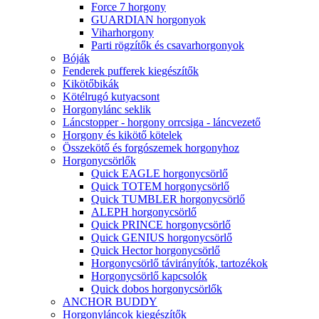
Force 7 horgony
GUARDIAN horgonyok
Viharhorgony
Parti rögzítők és csavarhorgonyok
Bóják
Fenderek pufferek kiegészítők
Kikötőbikák
Kötélrugó kutyacsont
Horgonylánc seklik
Láncstopper - horgony orrcsiga - láncvezető
Horgony és kikötő kötelek
Összekötő és forgószemek horgonyhoz
Horgonycsörlők
Quick EAGLE horgonycsörlő
Quick TOTEM horgonycsörlő
Quick TUMBLER horgonycsörlő
ALEPH horgonycsörlő
Quick PRINCE horgonycsörlő
Quick GENIUS horgonycsörlő
Quick Hector horgonycsörlő
Horgonycsörlő távirányítók, tartozékok
Horgonycsörlő kapcsolók
Quick dobos horgonycsörlők
ANCHOR BUDDY
Horgonyláncok kiegészítők