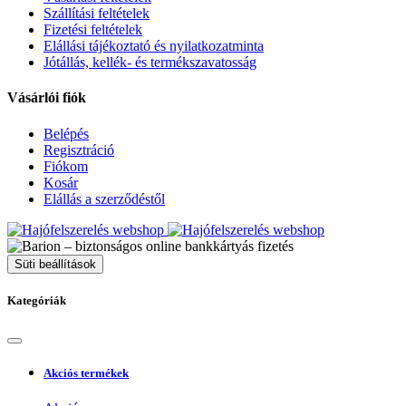
Szállítási feltételek
Fizetési feltételek
Elállási tájékoztató és nyilatkozatminta
Jótállás, kellék- és termékszavatosság
Vásárlói fiók
Belépés
Regisztráció
Fiókom
Kosár
Elállás a szerződéstől
Süti beállítások
Kategóriák
Akciós termékek