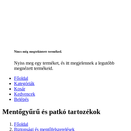
Nincs még megtekintett terméked.
Nyiss meg egy terméket, és itt megjelennek a legutóbb
megnézett termékeid.
Főoldal
Kategóriák
Kosár
Kedvencek
Belépés
Mentőgyűrű és patkó tartozékok
Főoldal
Biztonsági és mentőfelszerelések