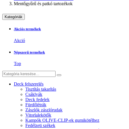
Mentőgyűrű és patkó tartozékok
Kategóriák
Akciós termékek
Akció
Népszerű termékek
Top
Deck felszerelés
Tisztítás takarítás
Csáklyák
Deck fedelek
Fürdőlétrák
Zászlók zászlórudak
Vitorlalekötők
Kampók OLIVE-CLIP-ek gumikötélhez
Fedélzeti székek