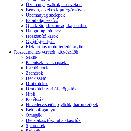
Üzemanyagszűrők, tartozékok
Benzin, dízel és kipufogócsövek
Üzemanyag szelepek
Fáradtolaj leszívó
Quick Stop biztonsági kapcsolók
Hangtompítólemez
Hosszabító karok
Gyújtógyertyák
Elektromos motortérfedél-nyitók
Rozsdamentes veretek, kiegészítők
Seklik
Patentseklik - snapsekli
Karabínerek
Zsanérok
Deck szem
Drótkötelek
Drótkötél szorítók, rögzítők
Nipli
Kötélszív
Hevedervezetők, gyűrűk, háromszögek
Belépőfogantyú
Omegák
Deck akasztók, ruha akasztók
Spannerek
Bolcnik