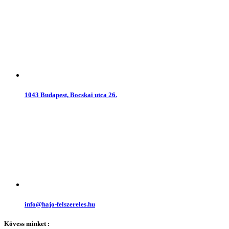
1043 Budapest, Bocskai utca 26.
info@hajo-felszereles.hu
Kövess minket :