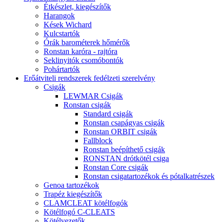
Étkészlet, kiegészítők
Harangok
Kések Wichard
Kulcstartók
Órák barométerek hőmérők
Ronstan karóra - rajtóra
Seklinyitók csomóbontók
Pohártartók
Erőátviteli rendszerek fedélzeti szerelvény
Csigák
LEWMAR Csigák
Ronstan csigák
Standard csigák
Ronstan csapágyas csigák
Ronstan ORBIT csigák
Fallblock
Ronstan beépíthető csigák
RONSTAN drótkötél csiga
Ronstan Core csigák
Ronstan csigatartozékok és pótalkatrészek
Genoa tartozékok
Trapéz kiegészítők
CLAMCLEAT kötélfogók
Kötélfogó C-CLEATS
Kötélvezetők