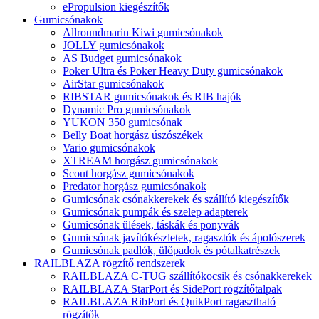
ePropulsion kiegészítők
Gumicsónakok
Allroundmarin Kiwi gumicsónakok
JOLLY gumicsónakok
AS Budget gumicsónakok
Poker Ultra és Poker Heavy Duty gumicsónakok
AirStar gumicsónakok
RIBSTAR gumicsónakok és RIB hajók
Dynamic Pro gumicsónakok
YUKON 350 gumicsónak
Belly Boat horgász úszószékek
Vario gumicsónakok
XTREAM horgász gumicsónakok
Scout horgász gumicsónakok
Predator horgász gumicsónakok
Gumicsónak csónakkerekek és szállító kiegészítők
Gumicsónak pumpák és szelep adapterek
Gumicsónak ülések, táskák és ponyvák
Gumicsónak javítókészletek, ragasztók és ápolószerek
Gumicsónak padlók, ülőpadok és pótalkatrészek
RAILBLAZA rögzítő rendszerek
RAILBLAZA C-TUG szállítókocsik és csónakkerekek
RAILBLAZA StarPort és SidePort rögzítőtalpak
RAILBLAZA RibPort és QuikPort ragasztható
rögzítők