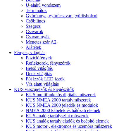
U-alakú vonószem
Terminálok
Gyűrűanya, gyűrűcsavar, gyűrűsbolcni
Csőbilincs
Szegecs
Csavarok
Csavaranyák
Menetes szár A2
Alátétek
Fények, világítás
Pozíciófények
Reflektorok, fényszórók
Belső világítás
Deck világítás
Pót izzók LED izzók
Víz alatti világítás
KUS visszajelzők és kiegészítők
KUS multifunkciós digitális műszerek
KUS NMEA 2000 tartályműszerek
KUS NMEA 2000 jeladók és modulok
NMEA 2000 kábelek és hálózati elemek
KUS analóg tartályszint műszerek
KUS analóg tartályjeladók és beépítő elemek
KUS motor-, elektromos és üzemóra műszerek