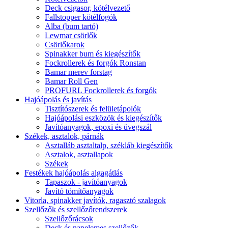
Deck csigasor, kötélvezető
Fallstopper kötélfogók
Alba (bum tartó)
Lewmar csörlők
Csörlőkarok
Spinakker bum és kiegészítők
Fockrollerek és forgók Ronstan
Bamar merev forstag
Bamar Roll Gen
PROFURL Fockrollerek és forgók
Hajóápolás és javítás
Tisztítószerek és felületápolók
Hajóápolási eszközök és kiegészítők
Javítóanyagok, epoxi és üvegszál
Székek, asztalok, párnák
Asztalláb asztaltalp, székláb kiegészítők
Asztalok, asztallapok
Székek
Festékek hajóápolás algagátlás
Tapaszok - javítóanyagok
Javító tömítőanyagok
Vitorla, spinakker javítók, ragasztó szalagok
Szellőzők és szellőzőrendszerek
Szellőzőrácsok
Deck és napelemes szellőzők