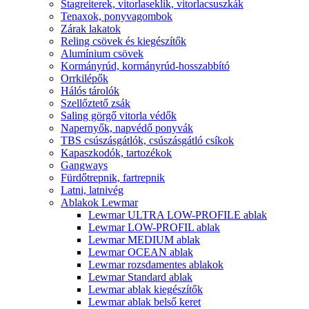
Stagreiterek, vitorlaseklik, vitorlacsuszkák
Tenaxok, ponyvagombok
Zárak lakatok
Reling csövek és kiegészítők
Alumínium csövek
Kormányrúd, kormányrúd-hosszabbító
Orrkilépők
Hálós tárolók
Szellőztető zsák
Saling görgő vitorla védők
Napernyők, napvédő ponyvák
TBS csúszásgátlók, csúszásgátló csíkok
Kapaszkodók, tartozékok
Gangways
Fürdőtrepnik, fartrepnik
Latni, latnivég
Ablakok Lewmar
Lewmar ULTRA LOW-PROFILE ablak
Lewmar LOW-PROFIL ablak
Lewmar MEDIUM ablak
Lewmar OCEAN ablak
Lewmar rozsdamentes ablakok
Lewmar Standard ablak
Lewmar ablak kiegészítők
Lewmar ablak belső keret