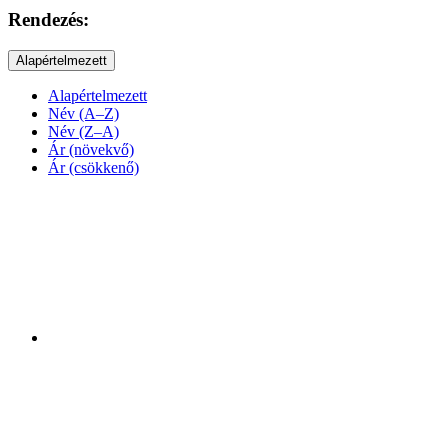
Rendezés:
Alapértelmezett
Alapértelmezett
Név (A–Z)
Név (Z–A)
Ár (növekvő)
Ár (csökkenő)