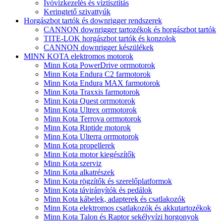
Ivóvízkezelés és víztisztítás
Keringtető szivattyúk
Horgászbot tartók és downrigger rendszerek
CANNON downrigger tartozékok és horgászbot tartók
TITE-LOK horgászbot tartók és konzolok
CANNON downrigger készülékek
MINN KOTA elektromos motorok
Minn Kota PowerDrive orrmotorok
Minn Kota Endura C2 farmotorok
Minn Kota Endura MAX farmotorok
Minn Kota Traxxis farmotorok
Minn Kota Quest orrmotorok
Minn Kota Ultrex orrmotorok
Minn Kota Terrova orrmotorok
Minn Kota Riptide motorok
Minn Kota Ulterra orrmotorok
Minn Kota propellerek
Minn Kota motor kiegészítők
Minn Kota szerviz
Minn Kota alkatrészek
Minn Kota rögzítők és szerelőplatformok
Minn Kota távirányítók és pedálok
Minn Kota kábelek, adapterek és csatlakozók
Minn Kota elektromos csatlakozók és akkutartozékok
Minn Kota Talon és Raptor sekélyvízi horgonyok