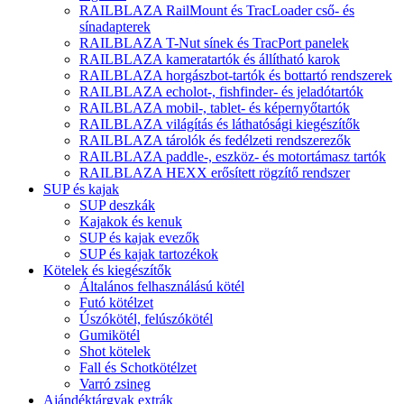
RAILBLAZA RailMount és TracLoader cső- és
sínadapterek
RAILBLAZA T-Nut sínek és TracPort panelek
RAILBLAZA kameratartók és állítható karok
RAILBLAZA horgászbot-tartók és bottartó rendszerek
RAILBLAZA echolot-, fishfinder- és jeladótartók
RAILBLAZA mobil-, tablet- és képernyőtartók
RAILBLAZA világítás és láthatósági kiegészítők
RAILBLAZA tárolók és fedélzeti rendszerezők
RAILBLAZA paddle-, eszköz- és motortámasz tartók
RAILBLAZA HEXX erősített rögzítő rendszer
SUP és kajak
SUP deszkák
Kajakok és kenuk
SUP és kajak evezők
SUP és kajak tartozékok
Kötelek és kiegészítők
Általános felhasználású kötél
Futó kötélzet
Úszókötél, felúszókötél
Gumikötél
Shot kötelek
Fall és Schotkötélzet
Varró zsineg
Ajándéktárgyak extrák