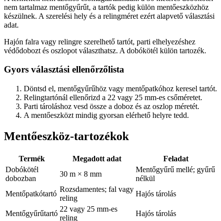
nem tartalmaz mentőgyűrűt, a tartók pedig külön mentőeszközhöz
készülnek. A szerelési hely és a relingméret ezért alapvető választási
adat.
Hajón falra vagy relingre szerelhető tartót, parti elhelyezéshez
védődobozt és oszlopot választhatsz. A dobókötél külön tartozék.
Gyors választási ellenőrzőlista
Döntsd el, mentőgyűrűhöz vagy mentőpatkóhoz keresel tartót.
Relingtartónál ellenőrizd a 22 vagy 25 mm-es csőméretet.
Parti tároláshoz vesd össze a doboz és az oszlop méretét.
A mentőeszközt mindig gyorsan elérhető helyre tedd.
Mentőeszköz-tartozékok
Termék
Megadott adat
Feladat
Dobókötél
Mentőgyűrű mellé; gyűrű
30 m × 8 mm
dobozban
nélkül
Rozsdamentes; fal vagy
Mentőpatkótartó
Hajós tárolás
reling
22 vagy 25 mm-es
Mentőgyűrűtartó
Hajós tárolás
reling