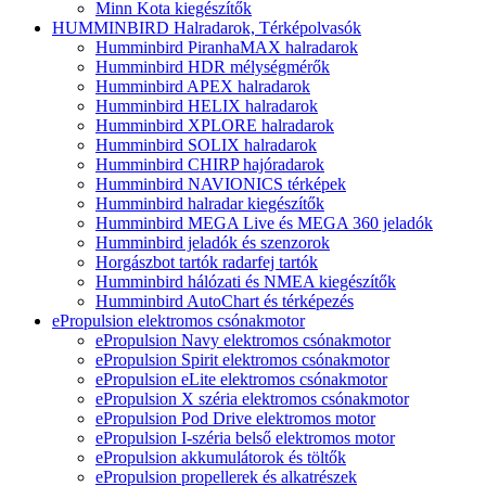
Minn Kota kiegészítők
HUMMINBIRD Halradarok, Térképolvasók
Humminbird PiranhaMAX halradarok
Humminbird HDR mélységmérők
Humminbird APEX halradarok
Humminbird HELIX halradarok
Humminbird XPLORE halradarok
Humminbird SOLIX halradarok
Humminbird CHIRP hajóradarok
Humminbird NAVIONICS térképek
Humminbird halradar kiegészítők
Humminbird MEGA Live és MEGA 360 jeladók
Humminbird jeladók és szenzorok
Horgászbot tartók radarfej tartók
Humminbird hálózati és NMEA kiegészítők
Humminbird AutoChart és térképezés
ePropulsion elektromos csónakmotor
ePropulsion Navy elektromos csónakmotor
ePropulsion Spirit elektromos csónakmotor
ePropulsion eLite elektromos csónakmotor
ePropulsion X széria elektromos csónakmotor
ePropulsion Pod Drive elektromos motor
ePropulsion I-széria belső elektromos motor
ePropulsion akkumulátorok és töltők
ePropulsion propellerek és alkatrészek