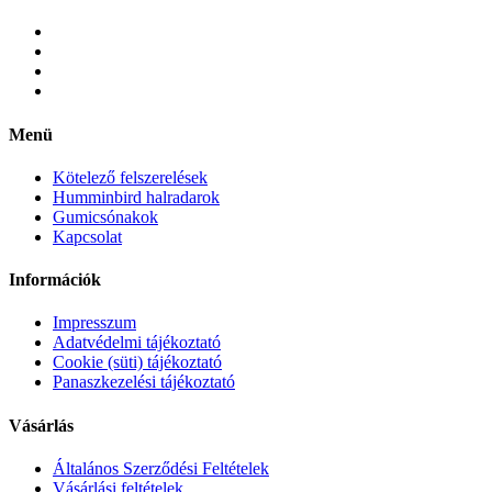
Menü
Kötelező felszerelések
Humminbird halradarok
Gumicsónakok
Kapcsolat
Információk
Impresszum
Adatvédelmi tájékoztató
Cookie (süti) tájékoztató
Panaszkezelési tájékoztató
Vásárlás
Általános Szerződési Feltételek
Vásárlási feltételek