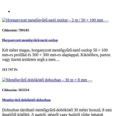
Cikkszám: 789105
Horganyzott mentőgyűrű-tartó oszlop
Két méter magas, horganyzott mentőgyűrű-tartó oszlop 50 × 100
mm-es profillal és 300 × 300 mm-es alaplappal. Kikötőben, parton
vagy üzemi területen segít a men…
115 747 Ft
Cikkszám: 563354
Mentőgyűrű dobókötél dobozban
Dobozban tárolható mentőgyűrű-dobókötél 30 méter hosszú, 8 mm
átmérőjű kötéllel. A partról, stégről vagy hajóról vízbe juttatott