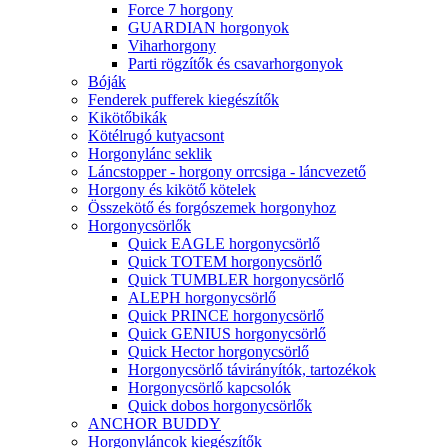
Force 7 horgony
GUARDIAN horgonyok
Viharhorgony
Parti rögzítők és csavarhorgonyok
Bóják
Fenderek pufferek kiegészítők
Kikötőbikák
Kötélrugó kutyacsont
Horgonylánc seklik
Láncstopper - horgony orrcsiga - láncvezető
Horgony és kikötő kötelek
Összekötő és forgószemek horgonyhoz
Horgonycsörlők
Quick EAGLE horgonycsörlő
Quick TOTEM horgonycsörlő
Quick TUMBLER horgonycsörlő
ALEPH horgonycsörlő
Quick PRINCE horgonycsörlő
Quick GENIUS horgonycsörlő
Quick Hector horgonycsörlő
Horgonycsörlő távirányítók, tartozékok
Horgonycsörlő kapcsolók
Quick dobos horgonycsörlők
ANCHOR BUDDY
Horgonyláncok kiegészítők