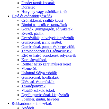
Fender tartók kosarak
Dörzsléc
Horgony vagy csörlőkar tartó
Hajó és csónakkiegészítők
Csónakkocsi, szállító kocsi
Bimini naptetők és tartozékok
Görgők, gumigörgők, sólyakerék
Evezők pádlik
Evezővillák, hüvelyek kiegészítők
Gumicsónak javító szettek
Gumicsónak pumpa és kiegészítők
Tárolódobozok és Csónakülések
Első és hátsó vonókerék sólyakerék
Kormányállások
Rollbar hátsó keret műszer keret
Vízmerők
Utánfutó Sólya csörlők
Gumicsónak hordtáskák
Üléspad- és orrtáskák
Takaróponyvák
Vízálló zsákok, tokok
Egyéb gumicsónak kiegészítők
Spanifer, gurtni, heveder
Robbanómotor tartozékok
Anódok