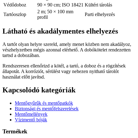
Védődoboz
90 × 90 cm; ISO 18421
Kültéri tárolás
2 m; 50 × 100 mm
Tartóoszlop
Parti elhelyezés
profil
Látható és akadálymentes elhelyezés
A tartót olyan helyre szereld, amely menet közben nem akadályoz,
vészhelyzetben mégis azonnal elérhető. A dobókötelet rendezetten
tartsd a dobozában.
Rendszeresen ellenőrizd a kötél, a tartó, a doboz és a rögzítések
állapotát. A korróziót, sérülést vagy nehezen nyitható tárolót
használat előtt javítsd.
Kapcsolódó kategóriák
Mentőgyűrűk és mentőpatkók
Biztonsági és mentőfelszerelések
Mentőmellények
Vízimentő bóják
Termékek