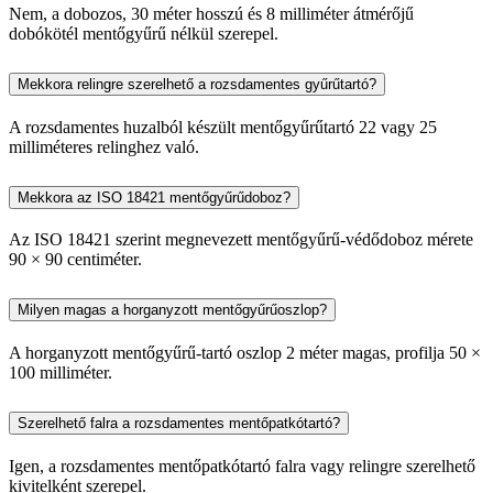
Nem, a dobozos, 30 méter hosszú és 8 milliméter átmérőjű
dobókötél mentőgyűrű nélkül szerepel.
Mekkora relingre szerelhető a rozsdamentes gyűrűtartó?
A rozsdamentes huzalból készült mentőgyűrűtartó 22 vagy 25
milliméteres relinghez való.
Mekkora az ISO 18421 mentőgyűrűdoboz?
Az ISO 18421 szerint megnevezett mentőgyűrű-védődoboz mérete
90 × 90 centiméter.
Milyen magas a horganyzott mentőgyűrűoszlop?
A horganyzott mentőgyűrű-tartó oszlop 2 méter magas, profilja 50 ×
100 milliméter.
Szerelhető falra a rozsdamentes mentőpatkótartó?
Igen, a rozsdamentes mentőpatkótartó falra vagy relingre szerelhető
kivitelként szerepel.