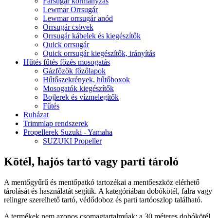
Farsugár kormányzás
Lewmar Orrsugár
Lewmar orrsugár anód
Orrsugár csövek
Orrsugár kábelek és kiegészítők
Quick orrsugár
Quick orrsugár kiegészítők, irányítás
Hűtés fűtés főzés mosogatás
Gázfőzők főzőlapok
Hűtőszekrények, hűtőboxok
Mosogatók kiegészítők
Bojlerek és vízmelegítők
Fűtés
Ruházat
Trimmlap rendszerek
Propellerek Suzuki - Yamaha
SUZUKI Propeller
Kötél, hajós tartó vagy parti tároló
A mentőgyűrű és mentőpatkó tartozékai a mentőeszköz elérhető
tárolását és használatát segítik. A kategóriában dobókötél, falra vagy
relingre szerelhető tartó, védődoboz és parti tartóoszlop található.
A termékek nem azonos csomagtartalmúak: a 30 méteres dobókötél