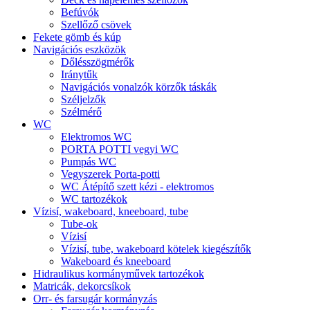
Befúvók
Szellőző csövek
Fekete gömb és kúp
Navigációs eszközök
Dőlésszögmérők
Iránytűk
Navigációs vonalzók körzők táskák
Széljelzők
Szélmérő
WC
Elektromos WC
PORTA POTTI vegyi WC
Pumpás WC
Vegyszerek Porta-potti
WC Átépítő szett kézi - elektromos
WC tartozékok
Vízisí, wakeboard, kneeboard, tube
Tube-ok
Vízisí
Vízisí, tube, wakeboard kötelek kiegészítők
Wakeboard és kneeboard
Hidraulikus kormányművek tartozékok
Matricák, dekorcsíkok
Orr- és farsugár kormányzás