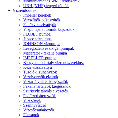
Mobilinternet és Wi-Fi rendszerek
URH (VHF) tengeri rádiók
Vízrendszerek
Impeller kerekek
Vízszűrők, víztisztítók
Fenékvíz szivattyúk
Vízpumpa automata kapcsolók
FLOJET pumpa
Jabsco vízpumpa
JOHNSON vízpumpa
Levegőztető és oxigénpumpák
Macerátor - fekália pumpa
IMPELLER pumpa
Kiegyenlítő tartály vízrendszerekhez
Kézi vízszivattyú
Tusolók, zuhanyzók
Vízelvezetők elzárók
Víztartályok és kiegészítők
Fekália tartályok kiegészítők
Szürkevíz tárolás elvezetés
Fedélzeti áteresztők
Vízcsövek
Szennyvízcső
Vízcsőcsatlakozók
Főcsapok