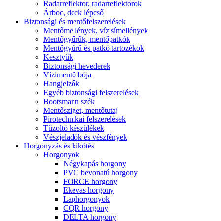
Radarreflektor, radarreflektorok
Árboc, deck lépcső
Biztonsági és mentőfelszerelések
Mentőmellények, vízisímellények
Mentőgyűrűk, mentőpatkók
Mentőgyűrű és patkó tartozékok
Kesztyűk
Biztonsági hevederek
Vízimentő bója
Hangjelzők
Egyéb biztonsági felszerelések
Bootsmann szék
Mentősziget, mentőtutaj
Pirotechnikai felszerelések
Tűzoltó készülékek
Vészjeladók és vészfények
Horgonyzás és kikötés
Horgonyok
Négykapás horgony
PVC bevonatú horgony
FORCE horgony
Ekevas horgony
Laphorgonyok
CQR horgony
DELTA horgony