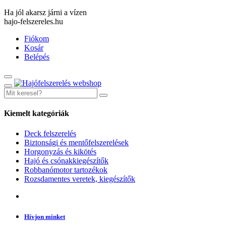
Ha jól akarsz járni a vízen
hajo-felszereles.hu
Fiókom
Kosár
Belépés
Kiemelt kategóriák
Deck felszerelés
Biztonsági és mentőfelszerelések
Horgonyzás és kikötés
Hajó és csónakkiegészítők
Robbanómotor tartozékok
Rozsdamentes veretek, kiegészítők
Hívjon minket