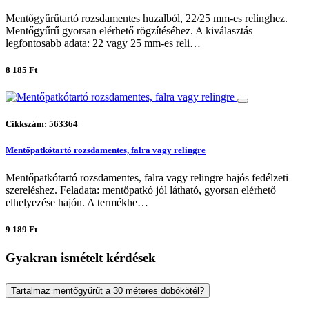
Mentőgyűrűtartó rozsdamentes huzalból, 22/25 mm-es relinghez.
Mentőgyűrű gyorsan elérhető rögzítéséhez. A kiválasztás
legfontosabb adata: 22 vagy 25 mm-es reli…
8 185 Ft
Cikkszám: 563364
Mentőpatkótartó rozsdamentes, falra vagy relingre
Mentőpatkótartó rozsdamentes, falra vagy relingre hajós fedélzeti
szereléshez. Feladata: mentőpatkó jól látható, gyorsan elérhető
elhelyezése hajón. A termékhe…
9 189 Ft
Gyakran ismételt kérdések
Tartalmaz mentőgyűrűt a 30 méteres dobókötél?