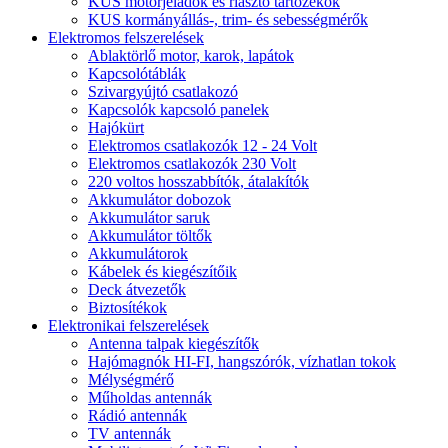
KUS motorjeladók és riasztó tartozékok
KUS kormányállás-, trim- és sebességmérők
Elektromos felszerelések
Ablaktörlő motor, karok, lapátok
Kapcsolótáblák
Szivargyújtó csatlakozó
Kapcsolók kapcsoló panelek
Hajókürt
Elektromos csatlakozók 12 - 24 Volt
Elektromos csatlakozók 230 Volt
220 voltos hosszabbítók, átalakítók
Akkumulátor dobozok
Akkumulátor saruk
Akkumulátor töltők
Akkumulátorok
Kábelek és kiegészítőik
Deck átvezetők
Biztosítékok
Elektronikai felszerelések
Antenna talpak kiegészítők
Hajómagnók HI-FI, hangszórók, vízhatlan tokok
Mélységmérő
Műholdas antennák
Rádió antennák
TV antennák