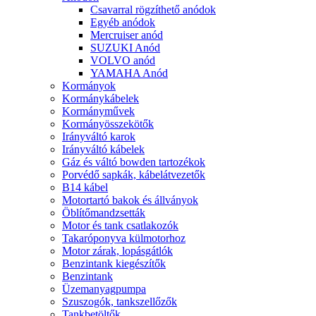
Csavarral rögzíthető anódok
Egyéb anódok
Mercruiser anód
SUZUKI Anód
VOLVO anód
YAMAHA Anód
Kormányok
Kormánykábelek
Kormányművek
Kormányösszekötők
Irányváltó karok
Irányváltó kábelek
Gáz és váltó bowden tartozékok
Porvédő sapkák, kábelátvezetők
B14 kábel
Motortartó bakok és állványok
Öblítőmandzsetták
Motor és tank csatlakozók
Takaróponyva külmotorhoz
Motor zárak, lopásgátlók
Benzintank kiegészítők
Benzintank
Üzemanyagpumpa
Szuszogók, tankszellőzők
Tankbetöltők