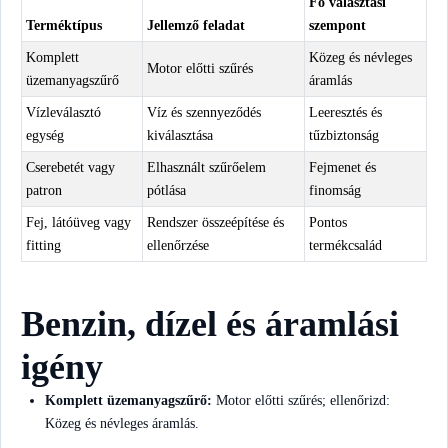
Fő választási
Terméktípus
Jellemző feladat
szempont
Komplett
Közeg és névleges
Motor előtti szűrés
üzemanyagszűrő
áramlás
Vízleválasztó
Víz és szennyeződés
Leeresztés és
egység
kiválasztása
tűzbiztonság
Cserebetét vagy
Elhasznált szűrőelem
Fejmenet és
patron
pótlása
finomság
Fej, látóüveg vagy
Rendszer összeépítése és
Pontos
fitting
ellenőrzése
termékcsalád
Benzin, dízel és áramlási
igény
Komplett üzemanyagszűrő:
Motor előtti szűrés; ellenőrizd:
Közeg és névleges áramlás.