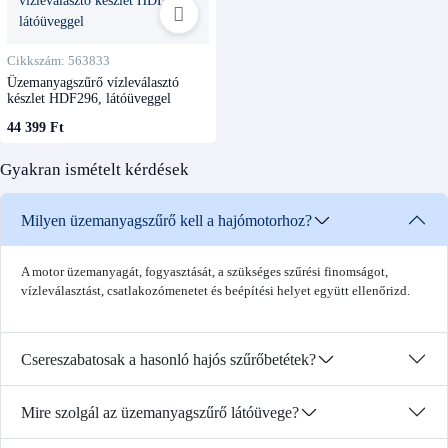
Cikkszám: 563833
Üzemanyagszűrő vízleválasztó
készlet HDF296, látóüveggel
44 399 Ft
Gyakran ismételt kérdések
Milyen üzemanyagszűrő kell a hajómotorhoz?
A motor üzemanyagát, fogyasztását, a szükséges szűrési finomságot,
vízleválasztást, csatlakozómenetet és beépítési helyet együtt ellenőrizd.
Csereszabatosak a hasonló hajós szűrőbetétek?
Mire szolgál az üzemanyagszűrő látóüvege?