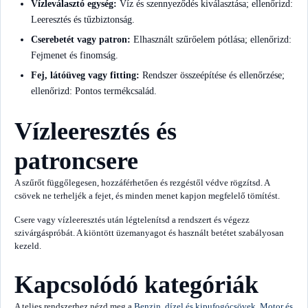
Vízleválasztó egység:
Víz és szennyeződés kiválasztása; ellenőrizd:
Leeresztés és tűzbiztonság.
Cserebetét vagy patron:
Elhasznált szűrőelem pótlása; ellenőrizd:
Fejmenet és finomság.
Fej, látóüveg vagy fitting:
Rendszer összeépítése és ellenőrzése;
ellenőrizd: Pontos termékcsalád.
Vízleeresztés és
patroncsere
A szűrőt függőlegesen, hozzáférhetően és rezgéstől védve rögzítsd. A
csövek ne terheljék a fejet, és minden menet kapjon megfelelő tömítést.
Csere vagy vízleeresztés után légtelenítsd a rendszert és végezz
szivárgáspróbát. A kiöntött üzemanyagot és használt betétet szabályosan
kezeld.
Kapcsolódó kategóriák
A teljes rendszerhez nézd meg a
Benzin, dízel és kipufogócsövek
,
Motor és