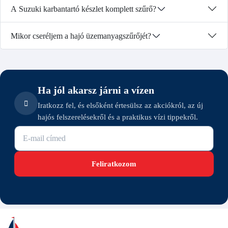
A Suzuki karbantartó készlet komplett szűrő?
Mikor cseréljem a hajó üzemanyagszűrőjét?
Ha jól akarsz járni a vízen
Iratkozz fel, és elsőként értesülsz az akciókról, az új
hajós felszerelésekről és a praktikus vízi tippekről.
E-mail cím
Feliratkozom