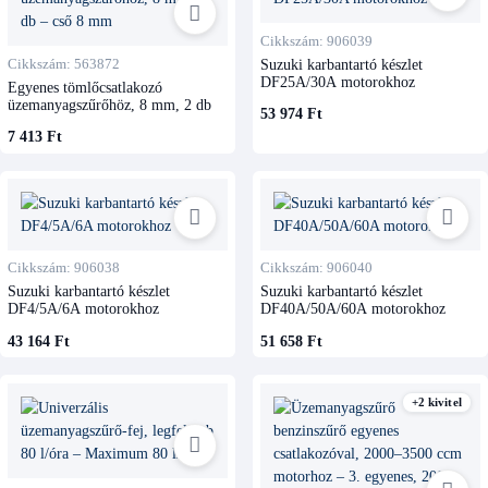
Cikkszám: 906039
Cikkszám: 563872
Suzuki karbantartó készlet
DF25A/30A motorokhoz
Egyenes tömlőcsatlakozó
üzemanyagszűrőhöz, 8 mm, 2 db
53 974 Ft
7 413 Ft
Cikkszám: 906038
Cikkszám: 906040
Suzuki karbantartó készlet
Suzuki karbantartó készlet
DF4/5A/6A motorokhoz
DF40A/50A/60A motorokhoz
43 164 Ft
51 658 Ft
+2 kivitel