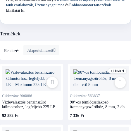
tank csatlakozók
,
Üzemanyagpumpa
és
Robbanómotor tartozékok
kínálatát is.
Termékek
Alapértelmezett
Rendezés:
+1 kivitel
Cikkszám: 906086
Cikkszám: 563837
Vízleválasztós benzinszűrő
90°-os tömlőcsatlakozó
külmotorhoz, legfeljebb 225 LE
üzemanyagszűrőhöz, 8 mm, 2 db
92 582 Ft
7 336 Ft