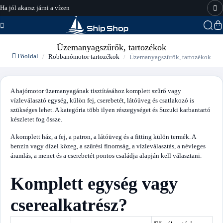
Ha jól akarsz járni a vízen
hajo-felszereles.hu
Üzemanyagszűrők, tartozékok
Főoldal
Robbanómotor tartozékok
Üzemanyagszűrők, tartozékok
A hajómotor üzemanyagának tisztításához komplett szűrő vagy
vízleválasztó egység, külön fej, cserebetét, látóüveg és csatlakozó is
szükséges lehet. A kategória több ilyen részegységet és Suzuki karbantartó
készletet fog össze.
A komplett ház, a fej, a patron, a látóüveg és a fitting külön termék. A
benzin vagy dízel közeg, a szűrési finomság, a vízleválasztás, a névleges
áramlás, a menet és a cserebetét pontos családja alapján kell választani.
Komplett egység vagy
cserealkatrész?