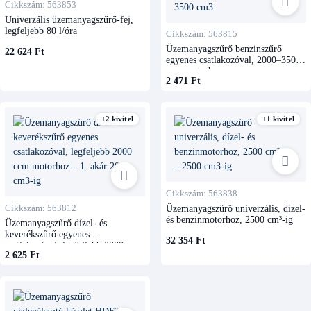
Cikkszám: 563853
Univerzális üzemanyagszűrő-fej,
legfeljebb 80 l/óra
Cikkszám: 563815
Üzemanyagszűrő benzinszűrő
22 624 Ft
egyenes csatlakozóval, 2000–3500
ccm motorhoz
2 471 Ft
+2 kivitel
+1 kivitel
Cikkszám: 563838
Cikkszám: 563812
Üzemanyagszűrő univerzális, dízel-
és benzinmotorhoz, 2500 cm³-ig
Üzemanyagszűrő dízel- és
keverékszűrő egyenes
32 354 Ft
csatlakozóval, legfeljebb 2000 ccm
2 625 Ft
motorhoz