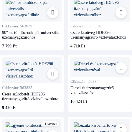
Cikkszám: 563839
Cikkszám: 563834
90°-os tömlőcsonk pár univerzális
Csere látóüveg HDF296
üzemanyagszűrőhöz
üzemanyagszűrő vízleválasztóhoz
7 799 Ft
4 710 Ft
Cikkszám: 563844
Cikkszám: 563835
Diesel és üzemanyagszűrő
vízleválasztóval
Csere szűrőbetét HDF296
üzemanyagszűrő vízleválasztóhoz
10 424 Ft
9 420 Ft
+1 kivitel