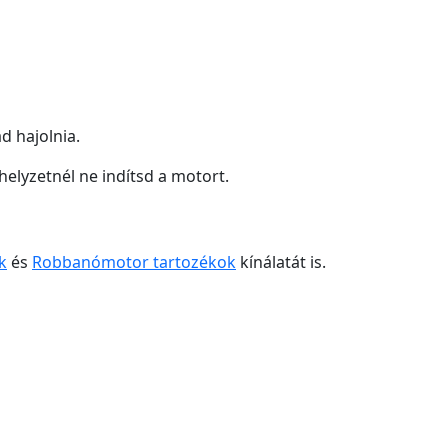
d hajolnia.
helyzetnél ne indítsd a motort.
k
és
Robbanómotor tartozékok
kínálatát is.