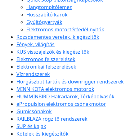
Hangtompítólemez
Hosszabító karok
Gyújtógyertyák
Elektromos motortérfedél-nyitók
Rozsdamentes veretek, kiegészítők
Fények, világítás
KUS visszajelzők és kiegészítők
Elektromos felszerelések
Elektronikai felszerelések
Vízrendszerek
Horgászbot tartók és downrigger rendszerek
MINN KOTA elektromos motorok
HUMMINBIRD Halradarok, Térképolvasók
ePropulsion elektromos csónakmotor
Gumicsónakok
RAILBLAZA rögzítő rendszerek
SUP és kajak
Kötelek és kiegészítők