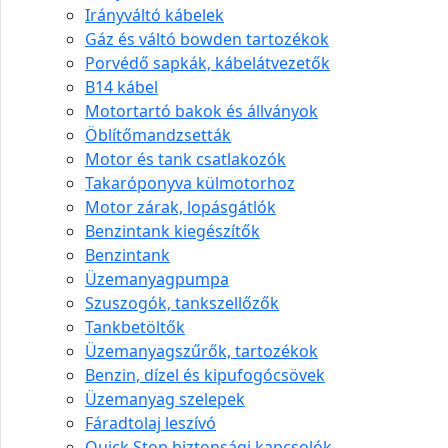
Irányváltó kábelek
Gáz és váltó bowden tartozékok
Porvédő sapkák, kábelátvezetők
B14 kábel
Motortartó bakok és állványok
Öblítőmandzsetták
Motor és tank csatlakozók
Takaróponyva külmotorhoz
Motor zárak, lopásgátlók
Benzintank kiegészítők
Benzintank
Üzemanyagpumpa
Szuszogók, tankszellőzők
Tankbetöltők
Üzemanyagszűrők, tartozékok
Benzin, dízel és kipufogócsövek
Üzemanyag szelepek
Fáradtolaj leszívó
Quick Stop biztonsági kapcsolók