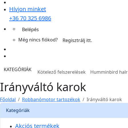
Hívjon minket
+36 70 325 6986
Belépés
Még nincs fiókod?
Regisztrálj itt.
KATEGÓRIÁK
Kötelező felszerelések
Humminbird hal
Irányváltó karok
Főoldal
Robbanómotor tartozékok
Irányváltó karok
Kategóriák
Akciós termékek