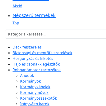
Akció
Népszerű termékek
Top
Deck felszerelés
Biztonsági és mentőfelszerelések
Horgonyzás és kikötés
Hajó és csónakkiegészítők
Robbanómotor tartozékok
Anódok
Kormányok
Kormánykábelek
Kormányművek
Kormányösszekötők
Irányváltó karok