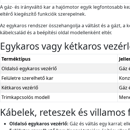
A gáz- és irányváltó kar a hajómotor egyik legfontosabb kez
eltérő kiegészítő funkciók szerepelnek.
Az egykaros rendszer összehangolja a váltást és a gázt, a ké
kábelcsalád és a beépítési oldal modellenként eltér.
Egykaros vagy kétkaros vezérl
Terméktípus
Jell
Oldalsó egykaros vezérlő
Gáz é
Felületre szerelhető kar
Konzo
Kétkaros vezérlő
Gáz é
Trimkapcsolós modell
Mene
Kábelek, reteszek és villamos 
Oldalsó egykaros vezérlő:
Gáz és váltás egy karral; ell