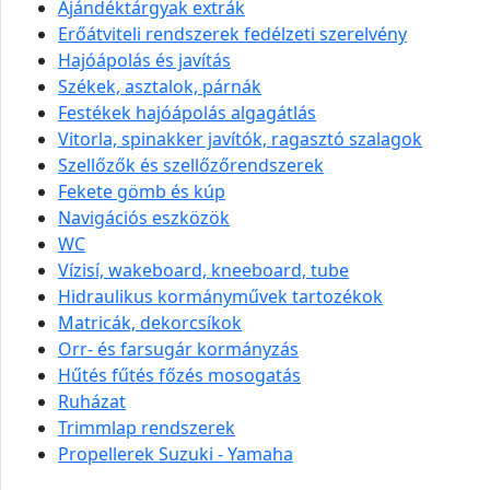
Ajándéktárgyak extrák
Erőátviteli rendszerek fedélzeti szerelvény
Hajóápolás és javítás
Székek, asztalok, párnák
Festékek hajóápolás algagátlás
Vitorla, spinakker javítók, ragasztó szalagok
Szellőzők és szellőzőrendszerek
Fekete gömb és kúp
Navigációs eszközök
WC
Vízisí, wakeboard, kneeboard, tube
Hidraulikus kormányművek tartozékok
Matricák, dekorcsíkok
Orr- és farsugár kormányzás
Hűtés fűtés főzés mosogatás
Ruházat
Trimmlap rendszerek
Propellerek Suzuki - Yamaha