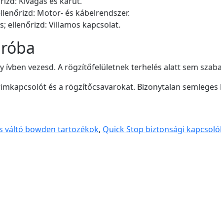
rizd: Kivágás és karút.
ellenőrizd: Motor- és kábelrendszer.
ellenőrizd: Villamos kapcsolat.
próba
y ívben vezesd. A rögzítőfelületnek terhelés alatt sem szaba
trimkapcsolót és a rögzítőcsavarokat. Bizonytalan semleges 
s váltó bowden tartozékok
,
Quick Stop biztonsági kapcsoló