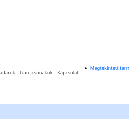
Megtekintett ter
radarok
Gumicsónakok
Kapcsolat