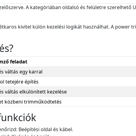
előszerve. A kategóriában oldalsó és felületre szerelhető U
tkaros kivitel külön kezelési logikát használhat. A power tri
és?
emző feladat
s váltás egy karral
l tetejére építés
s váltás elkülönített kezelése
t közbeni trimműködtetés
funkciók
enőrizd: Beépítési oldal és kábel.