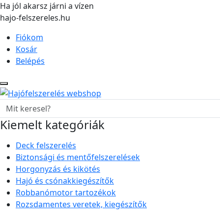
Ha jól akarsz járni a vízen
hajo-felszereles.hu
Fiókom
Kosár
Belépés
Kiemelt kategóriák
Deck felszerelés
Biztonsági és mentőfelszerelések
Horgonyzás és kikötés
Hajó és csónakkiegészítők
Robbanómotor tartozékok
Rozsdamentes veretek, kiegészítők