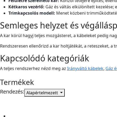
Felületre szerelhető kar:
Konzol tetejére építés; ellenő
Kétkaros vezérlő:
Gáz és váltás elkülönített kezelése; 
Trimkapcsolós modell:
Menet közbeni trimműködtetés; 
Semleges helyzet és végállás
A kar körül hagyj teljes mozgásteret, a kábeleket pedig nag
Rendszeresen ellenőrizd a kar holtjátékát, a reteszeket, a 
Kapcsolódó kategóriák
A teljes rendszerhez nézd meg az
Irányváltó kábelek
,
Gáz é
Termékek
Rendezés:
Alapértelmezett