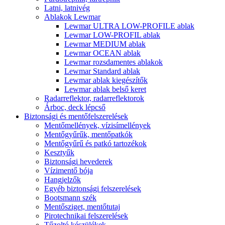
Latni, latnivég
Ablakok Lewmar
Lewmar ULTRA LOW-PROFILE ablak
Lewmar LOW-PROFIL ablak
Lewmar MEDIUM ablak
Lewmar OCEAN ablak
Lewmar rozsdamentes ablakok
Lewmar Standard ablak
Lewmar ablak kiegészítők
Lewmar ablak belső keret
Radarreflektor, radarreflektorok
Árboc, deck lépcső
Biztonsági és mentőfelszerelések
Mentőmellények, vízisímellények
Mentőgyűrűk, mentőpatkók
Mentőgyűrű és patkó tartozékok
Kesztyűk
Biztonsági hevederek
Vízimentő bója
Hangjelzők
Egyéb biztonsági felszerelések
Bootsmann szék
Mentősziget, mentőtutaj
Pirotechnikai felszerelések
Tűzoltó készülékek