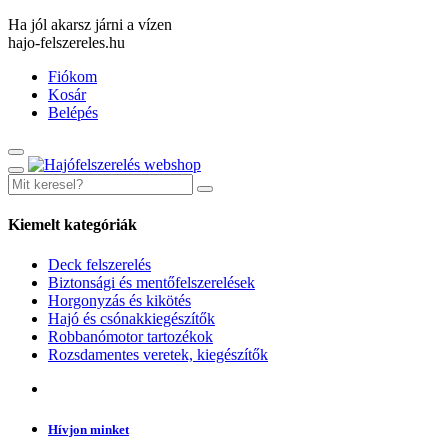
Ha jól akarsz járni a vízen
hajo-felszereles.hu
Fiókom
Kosár
Belépés
Kiemelt kategóriák
Deck felszerelés
Biztonsági és mentőfelszerelések
Horgonyzás és kikötés
Hajó és csónakkiegészítők
Robbanómotor tartozékok
Rozsdamentes veretek, kiegészítők
Hívjon minket