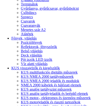
Terminálok
Gyűrűanya, gyűrűcsavar, gyűrűsbolcni
Csőbilincs
Szegecs
Csavarok
Csavaranyák
Menetes szár A2
Alátétek
Fények, világítás
Pozíciófények
Reflektorok, fényszórók
Belső világítás
Deck világítás
Pót izzók LED izzók
Víz alatti világítás
KUS visszajelzők és kiegészítők
KUS multifunkciós digitális műszerek
KUS NMEA 2000 tartályműszerek
KUS NMEA 2000 jeladók és modulok
NMEA 2000 kábelek és hálózati elemek
KUS analóg tartályszint műszerek
KUS analóg tartályjeladók és beépítő elemek
KUS motor-, elektromos és üzemóra műszerek
KUS motorjeladók és riasztó tartozékok