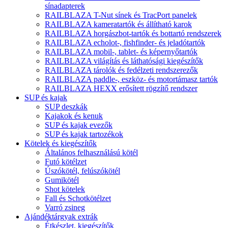
sínadapterek
RAILBLAZA T-Nut sínek és TracPort panelek
RAILBLAZA kameratartók és állítható karok
RAILBLAZA horgászbot-tartók és bottartó rendszerek
RAILBLAZA echolot-, fishfinder- és jeladótartók
RAILBLAZA mobil-, tablet- és képernyőtartók
RAILBLAZA világítás és láthatósági kiegészítők
RAILBLAZA tárolók és fedélzeti rendszerezők
RAILBLAZA paddle-, eszköz- és motortámasz tartók
RAILBLAZA HEXX erősített rögzítő rendszer
SUP és kajak
SUP deszkák
Kajakok és kenuk
SUP és kajak evezők
SUP és kajak tartozékok
Kötelek és kiegészítők
Általános felhasználású kötél
Futó kötélzet
Úszókötél, felúszókötél
Gumikötél
Shot kötelek
Fall és Schotkötélzet
Varró zsineg
Ajándéktárgyak extrák
Étkészlet, kiegészítők