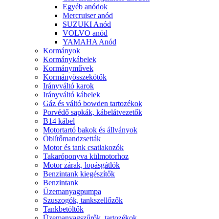
Egyéb anódok
Mercruiser anód
SUZUKI Anód
VOLVO anód
YAMAHA Anód
Kormányok
Kormánykábelek
Kormányművek
Kormányösszekötők
Irányváltó karok
Irányváltó kábelek
Gáz és váltó bowden tartozékok
Porvédő sapkák, kábelátvezetők
B14 kábel
Motortartó bakok és állványok
Öblítőmandzsetták
Motor és tank csatlakozók
Takaróponyva külmotorhoz
Motor zárak, lopásgátlók
Benzintank kiegészítők
Benzintank
Üzemanyagpumpa
Szuszogók, tankszellőzők
Tankbetöltők
Üzemanyagszűrők, tartozékok