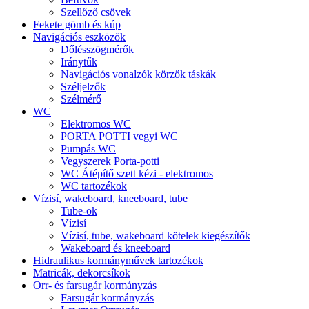
Szellőző csövek
Fekete gömb és kúp
Navigációs eszközök
Dőlésszögmérők
Iránytűk
Navigációs vonalzók körzők táskák
Széljelzők
Szélmérő
WC
Elektromos WC
PORTA POTTI vegyi WC
Pumpás WC
Vegyszerek Porta-potti
WC Átépítő szett kézi - elektromos
WC tartozékok
Vízisí, wakeboard, kneeboard, tube
Tube-ok
Vízisí
Vízisí, tube, wakeboard kötelek kiegészítők
Wakeboard és kneeboard
Hidraulikus kormányművek tartozékok
Matricák, dekorcsíkok
Orr- és farsugár kormányzás
Farsugár kormányzás