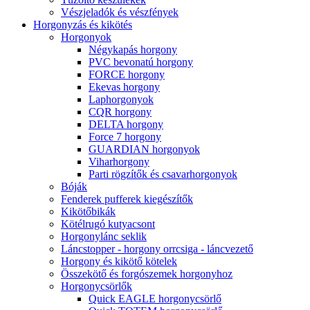
Vészjeladók és vészfények
Horgonyzás és kikötés
Horgonyok
Négykapás horgony
PVC bevonatú horgony
FORCE horgony
Ekevas horgony
Laphorgonyok
CQR horgony
DELTA horgony
Force 7 horgony
GUARDIAN horgonyok
Viharhorgony
Parti rögzítők és csavarhorgonyok
Bóják
Fenderek pufferek kiegészítők
Kikötőbikák
Kötélrugó kutyacsont
Horgonylánc seklik
Láncstopper - horgony orrcsiga - láncvezető
Horgony és kikötő kötelek
Összekötő és forgószemek horgonyhoz
Horgonycsörlők
Quick EAGLE horgonycsörlő