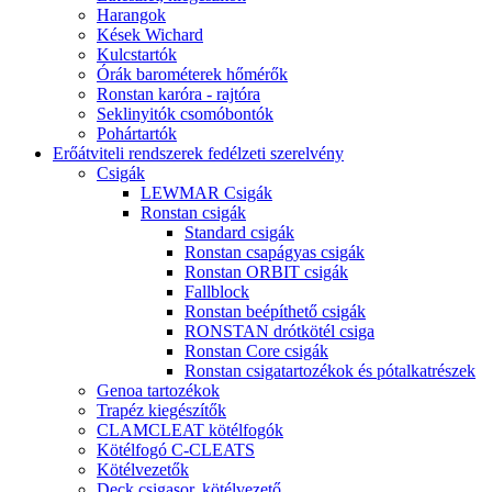
Harangok
Kések Wichard
Kulcstartók
Órák barométerek hőmérők
Ronstan karóra - rajtóra
Seklinyitók csomóbontók
Pohártartók
Erőátviteli rendszerek fedélzeti szerelvény
Csigák
LEWMAR Csigák
Ronstan csigák
Standard csigák
Ronstan csapágyas csigák
Ronstan ORBIT csigák
Fallblock
Ronstan beépíthető csigák
RONSTAN drótkötél csiga
Ronstan Core csigák
Ronstan csigatartozékok és pótalkatrészek
Genoa tartozékok
Trapéz kiegészítők
CLAMCLEAT kötélfogók
Kötélfogó C-CLEATS
Kötélvezetők
Deck csigasor, kötélvezető