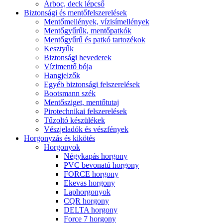
Árboc, deck lépcső
Biztonsági és mentőfelszerelések
Mentőmellények, vízisímellények
Mentőgyűrűk, mentőpatkók
Mentőgyűrű és patkó tartozékok
Kesztyűk
Biztonsági hevederek
Vízimentő bója
Hangjelzők
Egyéb biztonsági felszerelések
Bootsmann szék
Mentősziget, mentőtutaj
Pirotechnikai felszerelések
Tűzoltó készülékek
Vészjeladók és vészfények
Horgonyzás és kikötés
Horgonyok
Négykapás horgony
PVC bevonatú horgony
FORCE horgony
Ekevas horgony
Laphorgonyok
CQR horgony
DELTA horgony
Force 7 horgony