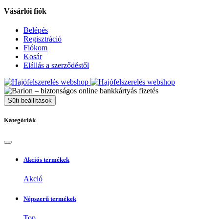
Vásárlói fiók
Belépés
Regisztráció
Fiókom
Kosár
Elállás a szerződéstől
Süti beállítások
Kategóriák
Akciós termékek
Akció
Népszerű termékek
Top