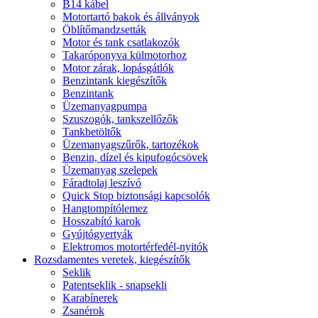
B14 kábel
Motortartó bakok és állványok
Öblítőmandzsetták
Motor és tank csatlakozók
Takaróponyva külmotorhoz
Motor zárak, lopásgátlók
Benzintank kiegészítők
Benzintank
Üzemanyagpumpa
Szuszogók, tankszellőzők
Tankbetöltők
Üzemanyagszűrők, tartozékok
Benzin, dízel és kipufogócsövek
Üzemanyag szelepek
Fáradtolaj leszívó
Quick Stop biztonsági kapcsolók
Hangtompítólemez
Hosszabító karok
Gyújtógyertyák
Elektromos motortérfedél-nyitók
Rozsdamentes veretek, kiegészítők
Seklik
Patentseklik - snapsekli
Karabínerek
Zsanérok