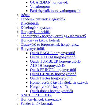
GUARDIAN horgonyok
Viharhorgony
Parti rögzítők és csavarhorgonyok
Bóják
Fenderek pufferek kiegészítők
Kikötőbikák
Kötélrugó kutyacsont
Horgonylánc seklik
Láncstopper - horgony orrcsiga - láncvezető
Horgony és kikötő kötelek
Összekötő és forgószemek horgonyhoz
Horgonycsörlők
Quick EAGLE horgonycsörlő
Quick TOTEM horgonycsörlő
Quick TUMBLER horgonycsörlő
ALEPH horgonycsörlő
Quick PRINCE horgonycsörlő
Quick GENIUS horgonycsörlő
Quick Hector horgonycsörlő
Horgonycsörlő távirányítók, tartozékok
Horgonycsörlő kapcsolók
Quick dobos horgonycsörlők
ANCHOR BUDDY
Horgonyláncok kiegészítők
Fender tartók kosarak