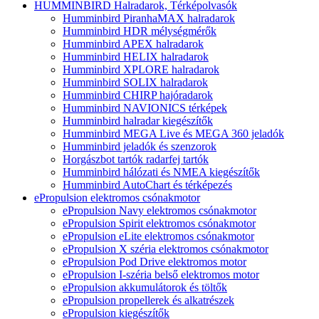
HUMMINBIRD Halradarok, Térképolvasók
Humminbird PiranhaMAX halradarok
Humminbird HDR mélységmérők
Humminbird APEX halradarok
Humminbird HELIX halradarok
Humminbird XPLORE halradarok
Humminbird SOLIX halradarok
Humminbird CHIRP hajóradarok
Humminbird NAVIONICS térképek
Humminbird halradar kiegészítők
Humminbird MEGA Live és MEGA 360 jeladók
Humminbird jeladók és szenzorok
Horgászbot tartók radarfej tartók
Humminbird hálózati és NMEA kiegészítők
Humminbird AutoChart és térképezés
ePropulsion elektromos csónakmotor
ePropulsion Navy elektromos csónakmotor
ePropulsion Spirit elektromos csónakmotor
ePropulsion eLite elektromos csónakmotor
ePropulsion X széria elektromos csónakmotor
ePropulsion Pod Drive elektromos motor
ePropulsion I-széria belső elektromos motor
ePropulsion akkumulátorok és töltők
ePropulsion propellerek és alkatrészek
ePropulsion kiegészítők