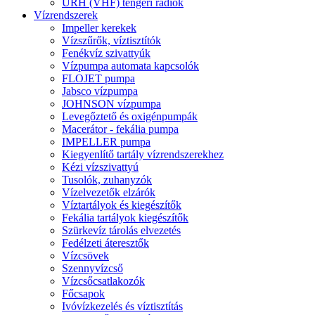
URH (VHF) tengeri rádiók
Vízrendszerek
Impeller kerekek
Vízszűrők, víztisztítók
Fenékvíz szivattyúk
Vízpumpa automata kapcsolók
FLOJET pumpa
Jabsco vízpumpa
JOHNSON vízpumpa
Levegőztető és oxigénpumpák
Macerátor - fekália pumpa
IMPELLER pumpa
Kiegyenlítő tartály vízrendszerekhez
Kézi vízszivattyú
Tusolók, zuhanyzók
Vízelvezetők elzárók
Víztartályok és kiegészítők
Fekália tartályok kiegészítők
Szürkevíz tárolás elvezetés
Fedélzeti áteresztők
Vízcsövek
Szennyvízcső
Vízcsőcsatlakozók
Főcsapok
Ivóvízkezelés és víztisztítás