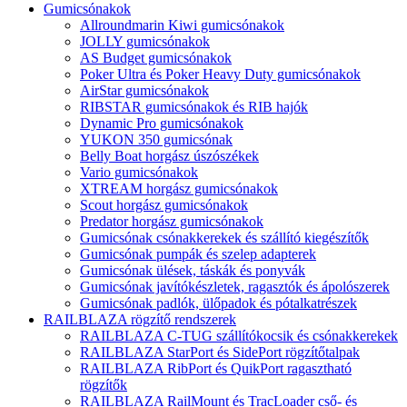
Gumicsónakok
Allroundmarin Kiwi gumicsónakok
JOLLY gumicsónakok
AS Budget gumicsónakok
Poker Ultra és Poker Heavy Duty gumicsónakok
AirStar gumicsónakok
RIBSTAR gumicsónakok és RIB hajók
Dynamic Pro gumicsónakok
YUKON 350 gumicsónak
Belly Boat horgász úszószékek
Vario gumicsónakok
XTREAM horgász gumicsónakok
Scout horgász gumicsónakok
Predator horgász gumicsónakok
Gumicsónak csónakkerekek és szállító kiegészítők
Gumicsónak pumpák és szelep adapterek
Gumicsónak ülések, táskák és ponyvák
Gumicsónak javítókészletek, ragasztók és ápolószerek
Gumicsónak padlók, ülőpadok és pótalkatrészek
RAILBLAZA rögzítő rendszerek
RAILBLAZA C-TUG szállítókocsik és csónakkerekek
RAILBLAZA StarPort és SidePort rögzítőtalpak
RAILBLAZA RibPort és QuikPort ragasztható
rögzítők
RAILBLAZA RailMount és TracLoader cső- és