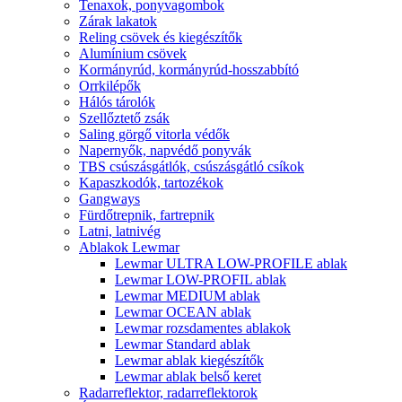
Tenaxok, ponyvagombok
Zárak lakatok
Reling csövek és kiegészítők
Alumínium csövek
Kormányrúd, kormányrúd-hosszabbító
Orrkilépők
Hálós tárolók
Szellőztető zsák
Saling görgő vitorla védők
Napernyők, napvédő ponyvák
TBS csúszásgátlók, csúszásgátló csíkok
Kapaszkodók, tartozékok
Gangways
Fürdőtrepnik, fartrepnik
Latni, latnivég
Ablakok Lewmar
Lewmar ULTRA LOW-PROFILE ablak
Lewmar LOW-PROFIL ablak
Lewmar MEDIUM ablak
Lewmar OCEAN ablak
Lewmar rozsdamentes ablakok
Lewmar Standard ablak
Lewmar ablak kiegészítők
Lewmar ablak belső keret
Radarreflektor, radarreflektorok