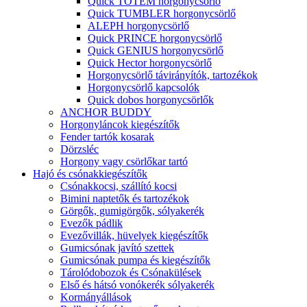
Quick TOTEM horgonycsörlő
Quick TUMBLER horgonycsörlő
ALEPH horgonycsörlő
Quick PRINCE horgonycsörlő
Quick GENIUS horgonycsörlő
Quick Hector horgonycsörlő
Horgonycsörlő távirányítók, tartozékok
Horgonycsörlő kapcsolók
Quick dobos horgonycsörlők
ANCHOR BUDDY
Horgonyláncok kiegészítők
Fender tartók kosarak
Dörzsléc
Horgony vagy csörlőkar tartó
Hajó és csónakkiegészítők
Csónakkocsi, szállító kocsi
Bimini naptetők és tartozékok
Görgők, gumigörgők, sólyakerék
Evezők pádlik
Evezővillák, hüvelyek kiegészítők
Gumicsónak javító szettek
Gumicsónak pumpa és kiegészítők
Tárolódobozok és Csónakülések
Első és hátsó vonókerék sólyakerék
Kormányállások