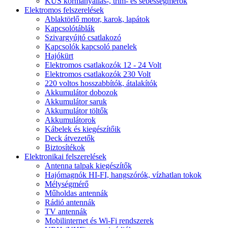
KUS kormányállás-, trim- és sebességmérők
Elektromos felszerelések
Ablaktörlő motor, karok, lapátok
Kapcsolótáblák
Szivargyújtó csatlakozó
Kapcsolók kapcsoló panelek
Hajókürt
Elektromos csatlakozók 12 - 24 Volt
Elektromos csatlakozók 230 Volt
220 voltos hosszabbítók, átalakítók
Akkumulátor dobozok
Akkumulátor saruk
Akkumulátor töltők
Akkumulátorok
Kábelek és kiegészítőik
Deck átvezetők
Biztosítékok
Elektronikai felszerelések
Antenna talpak kiegészítők
Hajómagnók HI-FI, hangszórók, vízhatlan tokok
Mélységmérő
Műholdas antennák
Rádió antennák
TV antennák
Mobilinternet és Wi-Fi rendszerek