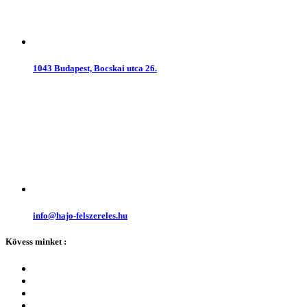
1043 Budapest, Bocskai utca 26.
info@hajo-felszereles.hu
Kövess minket :