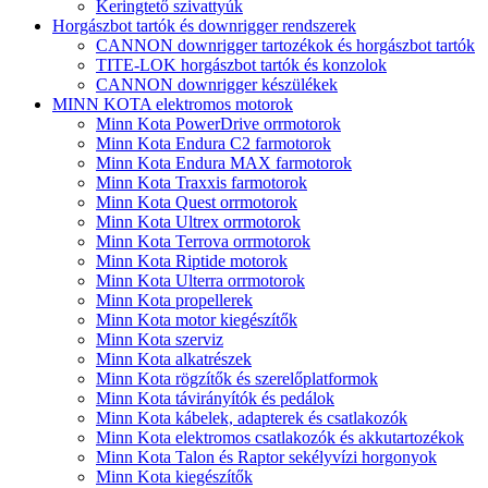
Keringtető szivattyúk
Horgászbot tartók és downrigger rendszerek
CANNON downrigger tartozékok és horgászbot tartók
TITE-LOK horgászbot tartók és konzolok
CANNON downrigger készülékek
MINN KOTA elektromos motorok
Minn Kota PowerDrive orrmotorok
Minn Kota Endura C2 farmotorok
Minn Kota Endura MAX farmotorok
Minn Kota Traxxis farmotorok
Minn Kota Quest orrmotorok
Minn Kota Ultrex orrmotorok
Minn Kota Terrova orrmotorok
Minn Kota Riptide motorok
Minn Kota Ulterra orrmotorok
Minn Kota propellerek
Minn Kota motor kiegészítők
Minn Kota szerviz
Minn Kota alkatrészek
Minn Kota rögzítők és szerelőplatformok
Minn Kota távirányítók és pedálok
Minn Kota kábelek, adapterek és csatlakozók
Minn Kota elektromos csatlakozók és akkutartozékok
Minn Kota Talon és Raptor sekélyvízi horgonyok
Minn Kota kiegészítők