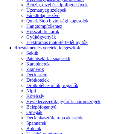
Benzin, dízel és kipufogócsövek
Üzemanyag szelepek
Fáradtolaj leszívó
Quick Stop biztonsági kapcsolók
Hangtompítólemez
Hosszabító karok
Gyújtógyertyák
Elektromos motortérfedél-nyitók
Rozsdamentes veretek, kiegészítők
Seklik
Patentseklik - snapsekli
Karabínerek
Zsanérok
Deck szem
Drótkötelek
Drótkötél szorítók, rögzítők
Nipli
Kötélszív
Hevedervezetők, gyűrűk, háromszögek
Belépőfogantyú
Omegák
Deck akasztók, ruha akasztók
Spannerek
Bolcnik
U-alakú vonószem