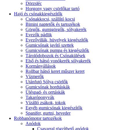
Dörzsléc
Horgony vagy csörlőkar tartó
Hajó és csónakkiegészítők
Csónakkocsi, szállító kocsi
Bimini naptetők és tartozékok
Görgők, gumigörgők, sólyakerék
Evezők pádlik
Evezővillák, hüvelyek kiegészítők
Gumicsónak javító szettek
Gumicsónak pumpa és kiegészítők
Tárolódobozok és Csónakülések
Első és hátsó vonókerék sólyakerék
Kormányállások
Rollbar hátsó keret műszer keret
Vízmerők
Utánfutó Sólya csörlők
Gumicsónak hordtáskák
Üléspad- és orrtáskák
Takaróponyvák
Vízálló zsákok, tokok
Egyéb gumicsónak kiegészítők
Spanifer, gurtni, heveder
Robbanómotor tartozékok
Anódok
Csavarral rögzíthető anódok