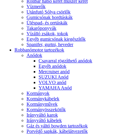
Rollbar hátsó keret műszer keret
Vízmerők
Utánfutó Sólya csörlők
Gumicsónak hordtáskák
Üléspad- és orrtáskák
Takaróponyvák
Vízálló zsákok, tokok
Egyéb gumicsónak kiegészítők
Spanifer, gurtni, heveder
Robbanómotor tartozékok
Anódok
Csavarral rögzíthető anódok
Egyéb anódok
Mercruiser anód
SUZUKI Anód
VOLVO anód
YAMAHA Anód
Kormányok
Kormánykábelek
Kormányművek
Kormányösszekötők
Irányváltó karok
Irányváltó kábelek
Gáz és váltó bowden tartozékok
Porvédő sapkák, kábelátvezetők