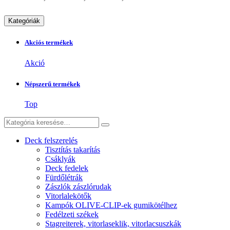
Kategóriák
Akciós termékek
Akció
Népszerű termékek
Top
Deck felszerelés
Tisztítás takarítás
Csáklyák
Deck fedelek
Fürdőlétrák
Zászlók zászlórudak
Vitorlalekötők
Kampók OLIVE-CLIP-ek gumikötélhez
Fedélzeti székek
Stagreiterek, vitorlaseklik, vitorlacsuszkák