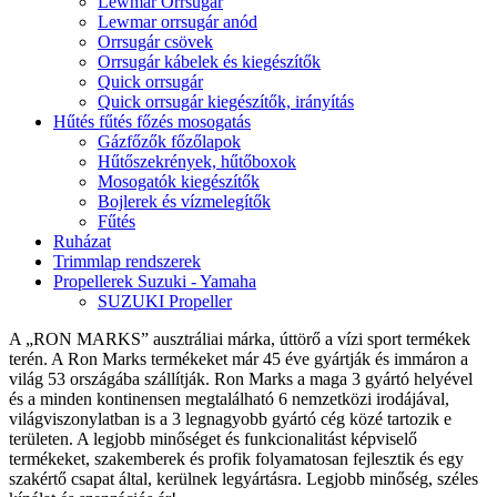
Lewmar Orrsugár
Lewmar orrsugár anód
Orrsugár csövek
Orrsugár kábelek és kiegészítők
Quick orrsugár
Quick orrsugár kiegészítők, irányítás
Hűtés fűtés főzés mosogatás
Gázfőzők főzőlapok
Hűtőszekrények, hűtőboxok
Mosogatók kiegészítők
Bojlerek és vízmelegítők
Fűtés
Ruházat
Trimmlap rendszerek
Propellerek Suzuki - Yamaha
SUZUKI Propeller
A „RON MARKS” ausztráliai márka, úttörő a vízi sport termékek
terén. A Ron Marks termékeket már 45 éve gyártják és immáron a
világ 53 országába szállítják. Ron Marks a maga 3 gyártó helyével
és a minden kontinensen megtalálható 6 nemzetközi irodájával,
világviszonylatban is a 3 legnagyobb gyártó cég közé tartozik e
területen. A legjobb minőséget és funkcionalitást képviselő
termékeket, szakemberek és profik folyamatosan fejlesztik és egy
szakértő csapat által, kerülnek legyártásra. Legjobb minőség, széles