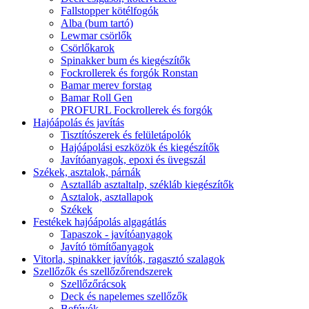
Fallstopper kötélfogók
Alba (bum tartó)
Lewmar csörlők
Csörlőkarok
Spinakker bum és kiegészítők
Fockrollerek és forgók Ronstan
Bamar merev forstag
Bamar Roll Gen
PROFURL Fockrollerek és forgók
Hajóápolás és javítás
Tisztítószerek és felületápolók
Hajóápolási eszközök és kiegészítők
Javítóanyagok, epoxi és üvegszál
Székek, asztalok, párnák
Asztalláb asztaltalp, székláb kiegészítők
Asztalok, asztallapok
Székek
Festékek hajóápolás algagátlás
Tapaszok - javítóanyagok
Javító tömítőanyagok
Vitorla, spinakker javítók, ragasztó szalagok
Szellőzők és szellőzőrendszerek
Szellőzőrácsok
Deck és napelemes szellőzők
Befúvók