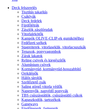
Deck felszerelés
Tisztítás takarítás
Csáklyák
Deck fedelek
Fürdőlétrák
Zászlók zászlórudak
Vitorlalekötők
Kampók OLIVE-CLIP-ek gumikötélhez
Fedélzeti székek
Stagreiterek, vitorlaseklik, vitorlacsuszkák
Tenaxok, ponyvagombok
Zárak lakatok
Reling csövek és kiegészítők
Alumínium csövek
Kormányrúd, kormányrúd-hosszabbító
Orrkilépők
Hálós tárolók
Szellőztető zsák
Saling görgő vitorla védők
Napernyők, napvédő ponyvák
TBS csúszásgátlók, csúszásgátló csíkok
Kapaszkodók, tartozékok
Gangways
Fürdőtrepnik, fartrepnik