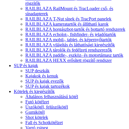
rögzítők
RAILBLAZA RailMount és TracLoader cső- és
sínadapterek
RAILBLAZA T-Nut sínek és TracPort panelek
RAILBLAZA kameratartók és állítható karok
RAILBLAZA horgászbot-tartók és bottartó rendszerek
RAILBLAZA echolot-, fishfinder- és jeladótartók
RAILBLAZA mobil-, tablet- és képernyőtartók
RAILBLAZA világítás és láthatósági kiegészítők
RAILBLAZA tárolók és fedélzeti rendszerezők
RAILBLAZA paddle-, eszköz- és motortámasz tartók
RAILBLAZA HEXX erősített rögzítő rendszer
SUP és kajak
SUP deszkák
Kajakok és kenuk
SUP és kajak evezők
SUP és kajak tartozékok
Kötelek és kiegészítők
Általános felhasználású kötél
Futó kötélzet
Úszókötél, felúszókötél
Gumikötél
Shot kötelek
Fall és Schotkötélzet
Varró zsineg