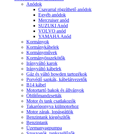
Anódok
Csavarral rögzíthető anódok
Egyéb anódok
Mercruiser anód
SUZUKI Anód
VOLVO anód
YAMAHA Anód
Kormányok
Kormánykábelek
Kormányművek
Kormányösszekötők
Irányváltó karok
Irányváltó kábelek
Gáz és váltó bowden tartozékok
Porvédő sapkák, kábelátvezetők
B14 kábel
Motortartó bakok és állványok
Öblítőmandzsetták
Motor és tank csatlakozók
Takaróponyva külmotorhoz
Motor zárak, lopásgátlók
Benzintank kiegészítők
Benzintank
Üzemanyagpumpa
Szuszogók, tankszellőzők