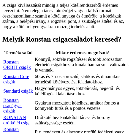
A csiga kiválasztását mindig a teljes kötélrendszerből érdemes
levezetni. Nem elég a tárcsa átmérőjét vagy a külső formát
összehasonlítani: számít a kötél anyaga és átmérője, a kötélágak
száma, a belépési irány, a rögzítési pont, a szükséges áttétel és az,
hogy a kötél milyen gyakran mozog terhelés alatt.
Melyik Ronstan csigacsaládot keresed?
Termékcsalád
Mikor érdemes megnézni?
Könnyű, sokféle rögzítéssel és több sorozatban
Ronstan
elérhető csigákhoz; a kínálatban racsnis változatok
ORBIT csigák
is vannak.
Ronstan Core
60-as és 75-ös sorozatú, statikus és dinamikus
csigák
terhelésű kötélvezetési feladatokhoz.
Hagyományos egyes, többtárcsás, hegedű- és
Standard csigák
kötélfogós kialakításokhoz.
Ronstan
Gyakran mozgatott kötélhez, amikor fontos a
csapágyas
könnyebb futás és a pontos vezetés.
csigák
RONSTAN
Drótkötélhez kialakított tárcsa és horony
drótkötél csiga
szükségessége esetén.
Ronstan
Fix, rendezett és alacsony profilú fedélzeti vagy