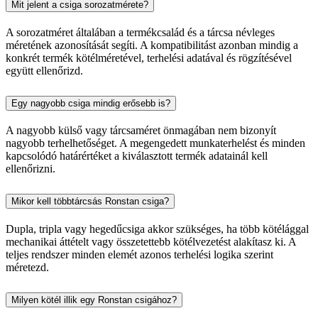
Mit jelent a csiga sorozatmérete?
A sorozatméret általában a termékcsalád és a tárcsa névleges
méretének azonosítását segíti. A kompatibilitást azonban mindig a
konkrét termék kötélméretével, terhelési adatával és rögzítésével
együtt ellenőrizd.
Egy nagyobb csiga mindig erősebb is?
A nagyobb külső vagy tárcsaméret önmagában nem bizonyít
nagyobb terhelhetőséget. A megengedett munkaterhelést és minden
kapcsolódó határértéket a kiválasztott termék adatainál kell
ellenőrizni.
Mikor kell többtárcsás Ronstan csiga?
Dupla, tripla vagy hegedűcsiga akkor szükséges, ha több kötélággal
mechanikai áttételt vagy összetettebb kötélvezetést alakítasz ki. A
teljes rendszer minden elemét azonos terhelési logika szerint
méretezd.
Milyen kötél illik egy Ronstan csigához?