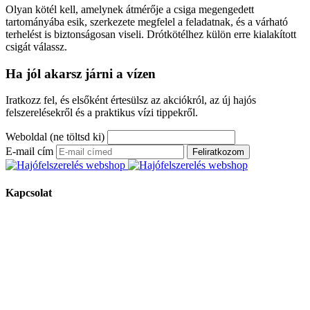
Olyan kötél kell, amelynek átmérője a csiga megengedett
tartományába esik, szerkezete megfelel a feladatnak, és a várható
terhelést is biztonságosan viseli. Drótkötélhez külön erre kialakított
csigát válassz.
Ha jól akarsz járni a vízen
Iratkozz fel, és elsőként értesülsz az akciókról, az új hajós
felszerelésekről és a praktikus vízi tippekről.
Weboldal (ne töltsd ki)
E-mail cím
Feliratkozom
Kapcsolat