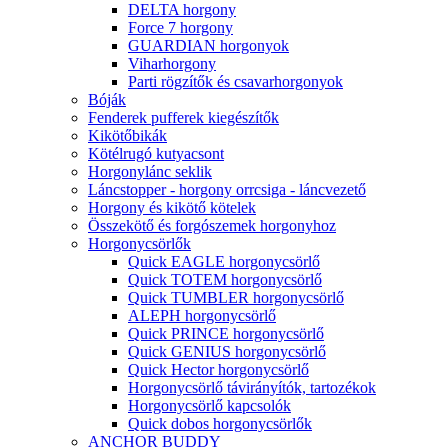
DELTA horgony
Force 7 horgony
GUARDIAN horgonyok
Viharhorgony
Parti rögzítők és csavarhorgonyok
Bóják
Fenderek pufferek kiegészítők
Kikötőbikák
Kötélrugó kutyacsont
Horgonylánc seklik
Láncstopper - horgony orrcsiga - láncvezető
Horgony és kikötő kötelek
Összekötő és forgószemek horgonyhoz
Horgonycsörlők
Quick EAGLE horgonycsörlő
Quick TOTEM horgonycsörlő
Quick TUMBLER horgonycsörlő
ALEPH horgonycsörlő
Quick PRINCE horgonycsörlő
Quick GENIUS horgonycsörlő
Quick Hector horgonycsörlő
Horgonycsörlő távirányítók, tartozékok
Horgonycsörlő kapcsolók
Quick dobos horgonycsörlők
ANCHOR BUDDY