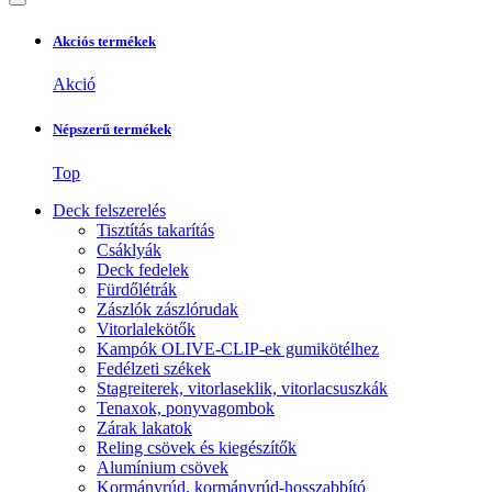
Akciós termékek
Akció
Népszerű termékek
Top
Deck felszerelés
Tisztítás takarítás
Csáklyák
Deck fedelek
Fürdőlétrák
Zászlók zászlórudak
Vitorlalekötők
Kampók OLIVE-CLIP-ek gumikötélhez
Fedélzeti székek
Stagreiterek, vitorlaseklik, vitorlacsuszkák
Tenaxok, ponyvagombok
Zárak lakatok
Reling csövek és kiegészítők
Alumínium csövek
Kormányrúd, kormányrúd-hosszabbító