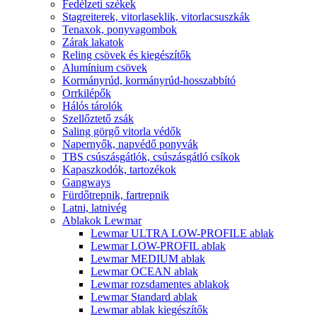
Fedélzeti székek
Stagreiterek, vitorlaseklik, vitorlacsuszkák
Tenaxok, ponyvagombok
Zárak lakatok
Reling csövek és kiegészítők
Alumínium csövek
Kormányrúd, kormányrúd-hosszabbító
Orrkilépők
Hálós tárolók
Szellőztető zsák
Saling görgő vitorla védők
Napernyők, napvédő ponyvák
TBS csúszásgátlók, csúszásgátló csíkok
Kapaszkodók, tartozékok
Gangways
Fürdőtrepnik, fartrepnik
Latni, latnivég
Ablakok Lewmar
Lewmar ULTRA LOW-PROFILE ablak
Lewmar LOW-PROFIL ablak
Lewmar MEDIUM ablak
Lewmar OCEAN ablak
Lewmar rozsdamentes ablakok
Lewmar Standard ablak
Lewmar ablak kiegészítők