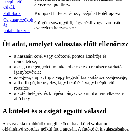
beépíthető
átvezetési ponthoz.
csigák
Fallblock
Kompakt fallvezetéshez, beépített kötélfogóval.
Csigatartozékok
Görgő, csúszógyűrű, lágy sékli vagy azonosított
és
csereelem keresésekor.
pótalkatrészek
Öt adat, amelyet választás előtt ellenőrizz
a használt kötél vagy drótkötél pontos átmérője és
rendeltetése;
a csiga megengedett munkaterhelése és a rendszer várható
igénybevétele;
az egyes, dupla, tripla vagy hegedű kialakítás szükségessége;
a fix, forgó, kengyeles, lágy bekötésű vagy beépíthető
rögzítés;
a kötél belépési és kilépési iránya, valamint a rendelkezésre
álló hely.
A kötelet és a csigát együtt válaszd
A csiga akkor működik megfelelően, ha a kötél szabadon,
oldalirányú szorulás nélkül fut a tárcsán. A futókötél kiválasztásához