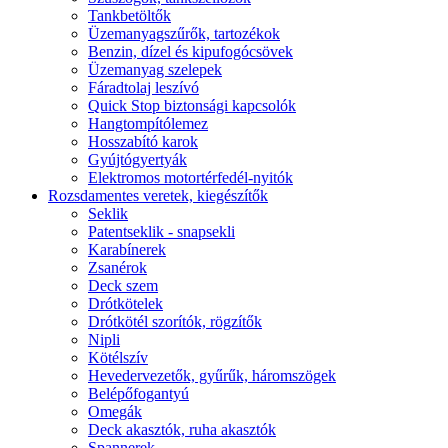
Tankbetöltők
Üzemanyagszűrők, tartozékok
Benzin, dízel és kipufogócsövek
Üzemanyag szelepek
Fáradtolaj leszívó
Quick Stop biztonsági kapcsolók
Hangtompítólemez
Hosszabító karok
Gyújtógyertyák
Elektromos motortérfedél-nyitók
Rozsdamentes veretek, kiegészítők
Seklik
Patentseklik - snapsekli
Karabínerek
Zsanérok
Deck szem
Drótkötelek
Drótkötél szorítók, rögzítők
Nipli
Kötélszív
Hevedervezetők, gyűrűk, háromszögek
Belépőfogantyú
Omegák
Deck akasztók, ruha akasztók
Spannerek