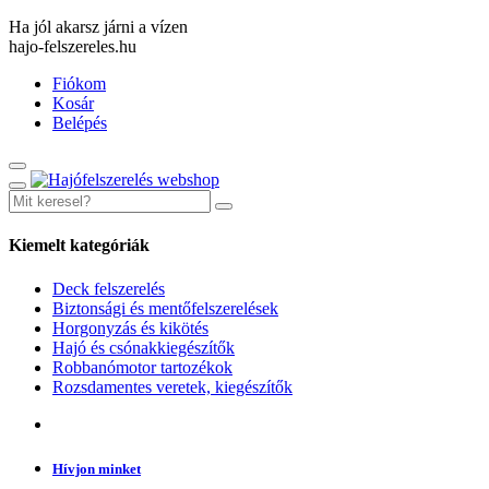
Ha jól akarsz járni a vízen
hajo-felszereles.hu
Fiókom
Kosár
Belépés
Kiemelt kategóriák
Deck felszerelés
Biztonsági és mentőfelszerelések
Horgonyzás és kikötés
Hajó és csónakkiegészítők
Robbanómotor tartozékok
Rozsdamentes veretek, kiegészítők
Hívjon minket