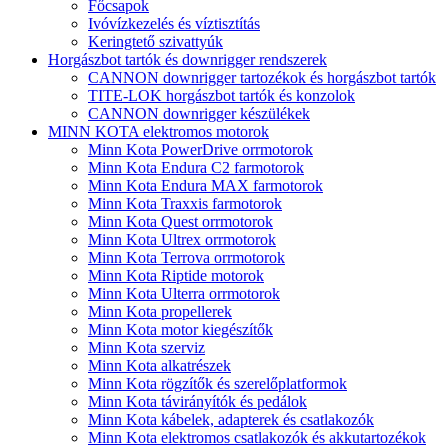
Főcsapok
Ivóvízkezelés és víztisztítás
Keringtető szivattyúk
Horgászbot tartók és downrigger rendszerek
CANNON downrigger tartozékok és horgászbot tartók
TITE-LOK horgászbot tartók és konzolok
CANNON downrigger készülékek
MINN KOTA elektromos motorok
Minn Kota PowerDrive orrmotorok
Minn Kota Endura C2 farmotorok
Minn Kota Endura MAX farmotorok
Minn Kota Traxxis farmotorok
Minn Kota Quest orrmotorok
Minn Kota Ultrex orrmotorok
Minn Kota Terrova orrmotorok
Minn Kota Riptide motorok
Minn Kota Ulterra orrmotorok
Minn Kota propellerek
Minn Kota motor kiegészítők
Minn Kota szerviz
Minn Kota alkatrészek
Minn Kota rögzítők és szerelőplatformok
Minn Kota távirányítók és pedálok
Minn Kota kábelek, adapterek és csatlakozók
Minn Kota elektromos csatlakozók és akkutartozékok