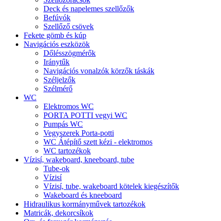
Deck és napelemes szellőzők
Befúvók
Szellőző csövek
Fekete gömb és kúp
Navigációs eszközök
Dőlésszögmérők
Iránytűk
Navigációs vonalzók körzők táskák
Széljelzők
Szélmérő
WC
Elektromos WC
PORTA POTTI vegyi WC
Pumpás WC
Vegyszerek Porta-potti
WC Átépítő szett kézi - elektromos
WC tartozékok
Vízisí, wakeboard, kneeboard, tube
Tube-ok
Vízisí
Vízisí, tube, wakeboard kötelek kiegészítők
Wakeboard és kneeboard
Hidraulikus kormányművek tartozékok
Matricák, dekorcsíkok