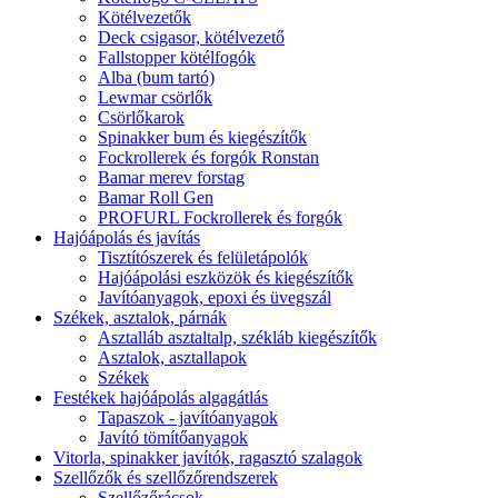
Kötélvezetők
Deck csigasor, kötélvezető
Fallstopper kötélfogók
Alba (bum tartó)
Lewmar csörlők
Csörlőkarok
Spinakker bum és kiegészítők
Fockrollerek és forgók Ronstan
Bamar merev forstag
Bamar Roll Gen
PROFURL Fockrollerek és forgók
Hajóápolás és javítás
Tisztítószerek és felületápolók
Hajóápolási eszközök és kiegészítők
Javítóanyagok, epoxi és üvegszál
Székek, asztalok, párnák
Asztalláb asztaltalp, székláb kiegészítők
Asztalok, asztallapok
Székek
Festékek hajóápolás algagátlás
Tapaszok - javítóanyagok
Javító tömítőanyagok
Vitorla, spinakker javítók, ragasztó szalagok
Szellőzők és szellőzőrendszerek
Szellőzőrácsok