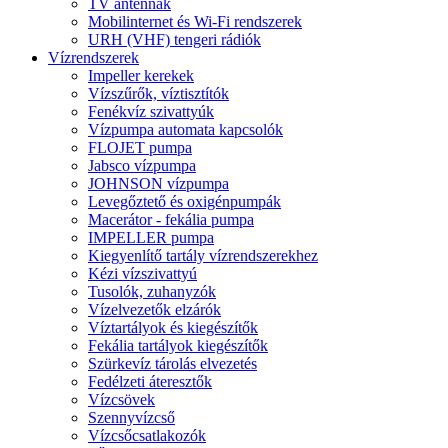
TV antennák
Mobilinternet és Wi-Fi rendszerek
URH (VHF) tengeri rádiók
Vízrendszerek
Impeller kerekek
Vízszűrők, víztisztítók
Fenékvíz szivattyúk
Vízpumpa automata kapcsolók
FLOJET pumpa
Jabsco vízpumpa
JOHNSON vízpumpa
Levegőztető és oxigénpumpák
Macerátor - fekália pumpa
IMPELLER pumpa
Kiegyenlítő tartály vízrendszerekhez
Kézi vízszivattyú
Tusolók, zuhanyzók
Vízelvezetők elzárók
Víztartályok és kiegészítők
Fekália tartályok kiegészítők
Szürkevíz tárolás elvezetés
Fedélzeti áteresztők
Vízcsövek
Szennyvízcső
Vízcsőcsatlakozók