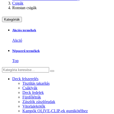
Csigák
Ronstan csigák
Kategóriák
Akciós termékek
Akció
Népszerű termékek
Top
Deck felszerelés
Tisztítás takarítás
Csáklyák
Deck fedelek
Fürdőlétrák
Zászlók zászlórudak
Vitorlalekötők
Kampók OLIVE-CLIP-ek gumikötélhez