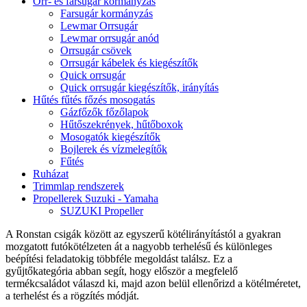
Orr- és farsugár kormányzás
Farsugár kormányzás
Lewmar Orrsugár
Lewmar orrsugár anód
Orrsugár csövek
Orrsugár kábelek és kiegészítők
Quick orrsugár
Quick orrsugár kiegészítők, irányítás
Hűtés fűtés főzés mosogatás
Gázfőzők főzőlapok
Hűtőszekrények, hűtőboxok
Mosogatók kiegészítők
Bojlerek és vízmelegítők
Fűtés
Ruházat
Trimmlap rendszerek
Propellerek Suzuki - Yamaha
SUZUKI Propeller
A Ronstan csigák között az egyszerű kötélirányítástól a gyakran
mozgatott futókötélzeten át a nagyobb terhelésű és különleges
beépítési feladatokig többféle megoldást találsz. Ez a
gyűjtőkategória abban segít, hogy először a megfelelő
termékcsaládot válaszd ki, majd azon belül ellenőrizd a kötélméretet,
a terhelést és a rögzítés módját.