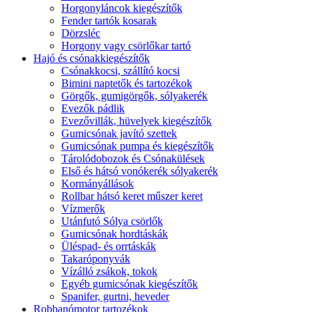
Horgonyláncok kiegészítők
Fender tartók kosarak
Dörzsléc
Horgony vagy csörlőkar tartó
Hajó és csónakkiegészítők
Csónakkocsi, szállító kocsi
Bimini naptetők és tartozékok
Görgők, gumigörgők, sólyakerék
Evezők pádlik
Evezővillák, hüvelyek kiegészítők
Gumicsónak javító szettek
Gumicsónak pumpa és kiegészítők
Tárolódobozok és Csónakülések
Első és hátsó vonókerék sólyakerék
Kormányállások
Rollbar hátsó keret műszer keret
Vízmerők
Utánfutó Sólya csörlők
Gumicsónak hordtáskák
Üléspad- és orrtáskák
Takaróponyvák
Vízálló zsákok, tokok
Egyéb gumicsónak kiegészítők
Spanifer, gurtni, heveder
Robbanómotor tartozékok