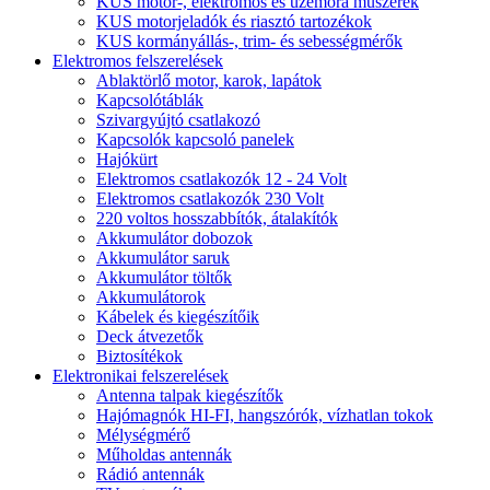
KUS motor-, elektromos és üzemóra műszerek
KUS motorjeladók és riasztó tartozékok
KUS kormányállás-, trim- és sebességmérők
Elektromos felszerelések
Ablaktörlő motor, karok, lapátok
Kapcsolótáblák
Szivargyújtó csatlakozó
Kapcsolók kapcsoló panelek
Hajókürt
Elektromos csatlakozók 12 - 24 Volt
Elektromos csatlakozók 230 Volt
220 voltos hosszabbítók, átalakítók
Akkumulátor dobozok
Akkumulátor saruk
Akkumulátor töltők
Akkumulátorok
Kábelek és kiegészítőik
Deck átvezetők
Biztosítékok
Elektronikai felszerelések
Antenna talpak kiegészítők
Hajómagnók HI-FI, hangszórók, vízhatlan tokok
Mélységmérő
Műholdas antennák
Rádió antennák