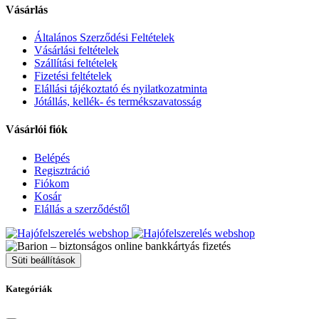
Vásárlás
Általános Szerződési Feltételek
Vásárlási feltételek
Szállítási feltételek
Fizetési feltételek
Elállási tájékoztató és nyilatkozatminta
Jótállás, kellék- és termékszavatosság
Vásárlói fiók
Belépés
Regisztráció
Fiókom
Kosár
Elállás a szerződéstől
Süti beállítások
Kategóriák