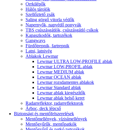
Orrkilépők
Hálós tárolók
Szellőztető zsák
Saling görgő vitorla védők
Napernyők, napvédő ponyvák
TBS csúszásgátlók, csúszásgátló csíkok
Kapaszkodók, tartozékok
Gangways
Fürdőtrepnik, fartrepnik
Latni, latnivég
Ablakok Lewmar
Lewmar ULTRA LOW-PROFILE ablak
Lewmar LOW-PROFIL ablak
Lewmar MEDIUM ablak
Lewmar OCEAN ablak
Lewmar rozsdamentes ablakok
Lewmar Standard ablak
Lewmar ablak kiegészítők
Lewmar ablak belső keret
Radarreflektor, radarreflektorok
Árboc, deck lépcső
Biztonsági és mentőfelszerelések
Mentőmellények, vízisímellények
Mentőgyűrűk, mentőpatkók
Mentőgyűrű és patkó tartozékok