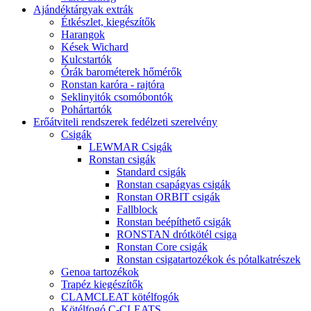
Ajándéktárgyak extrák
Étkészlet, kiegészítők
Harangok
Kések Wichard
Kulcstartók
Órák barométerek hőmérők
Ronstan karóra - rajtóra
Seklinyitók csomóbontók
Pohártartók
Erőátviteli rendszerek fedélzeti szerelvény
Csigák
LEWMAR Csigák
Ronstan csigák
Standard csigák
Ronstan csapágyas csigák
Ronstan ORBIT csigák
Fallblock
Ronstan beépíthető csigák
RONSTAN drótkötél csiga
Ronstan Core csigák
Ronstan csigatartozékok és pótalkatrészek
Genoa tartozékok
Trapéz kiegészítők
CLAMCLEAT kötélfogók
Kötélfogó C-CLEATS