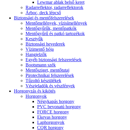
Lewmar ablak belső keret
Radarreflektor, radarreflektorok
Árboc, deck lépcső
Biztonsági és mentőfelszerelések
Mentőmellények, vízisímellények
Mentőgyűrűk, mentőpatkók
Mentőgyűrű és patkó tartozékok
Kesztyűk
Biztonsági hevederek
Vízimentő bója
Hangjelzők
Egyéb biztonsági felszerelések
Bootsmann szék
Mentősziget, mentőtutaj
Pirotechnikai felszerelések
Tűzoltó készülékek
Vészjeladók és vészfények
Horgonyzás és kikötés
Horgonyok
Négykapás horgony
PVC bevonatú horgony
FORCE horgony
Ekevas horgony
Laphorgonyok
CQR horgony