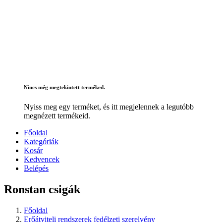
Nincs még megtekintett terméked.
Nyiss meg egy terméket, és itt megjelennek a legutóbb
megnézett termékeid.
Főoldal
Kategóriák
Kosár
Kedvencek
Belépés
Ronstan csigák
Főoldal
Erőátviteli rendszerek fedélzeti szerelvény