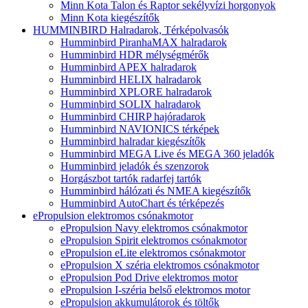
Minn Kota Talon és Raptor sekélyvízi horgonyok
Minn Kota kiegészítők
HUMMINBIRD Halradarok, Térképolvasók
Humminbird PiranhaMAX halradarok
Humminbird HDR mélységmérők
Humminbird APEX halradarok
Humminbird HELIX halradarok
Humminbird XPLORE halradarok
Humminbird SOLIX halradarok
Humminbird CHIRP hajóradarok
Humminbird NAVIONICS térképek
Humminbird halradar kiegészítők
Humminbird MEGA Live és MEGA 360 jeladók
Humminbird jeladók és szenzorok
Horgászbot tartók radarfej tartók
Humminbird hálózati és NMEA kiegészítők
Humminbird AutoChart és térképezés
ePropulsion elektromos csónakmotor
ePropulsion Navy elektromos csónakmotor
ePropulsion Spirit elektromos csónakmotor
ePropulsion eLite elektromos csónakmotor
ePropulsion X széria elektromos csónakmotor
ePropulsion Pod Drive elektromos motor
ePropulsion I-széria belső elektromos motor
ePropulsion akkumulátorok és töltők