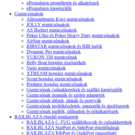
ePropulsion propellerek és alkatrészek
ePropulsion kiegészítők
Gumicsónakok
Allroundmarin Kiwi gumicsónakok
JOLLY gumicsónakok
AS Budget gumicsónakok
Poker Ultra és Poker Heavy Duty gumicsónakok
AirStar gumicsónakok
RIBSTAR gumicsónakok és RIB hajók
Dynamic Pro gumicsónakok
YUKON 350 gumicsónak
Belly Boat horgász úszószékek
Vario gumicsónakok
XTREAM horgász gumicsónakok
Scout horgász gumicsónakok
Predator horgász gumicsónakok
Gumicsónak csónakkerekek és szállító kiegészítők
Gumicsónak pumpák és szelep adapterek
Gumicsónak ülések, táskák és ponyvák
Gumicsónak javítókészletek, ragasztók és ápolószerek
Gumicsónak padlók, ülőpadok és pótalkatrészek
RAILBLAZA rögzítő rendszerek
RAILBLAZA C-TUG szállítókocsik és csónakkerekek
RAILBLAZA StarPort és SidePort rögzítőtalpak
RAILBLAZA RibPort és QuikPort ragasztható