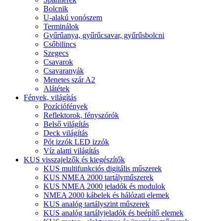
Bolcnik
U-alakú vonószem
Terminálok
Gyűrűanya, gyűrűcsavar, gyűrűsbolcni
Csőbilincs
Szegecs
Csavarok
Csavaranyák
Menetes szár A2
Alátétek
Fények, világítás
Pozíciófények
Reflektorok, fényszórók
Belső világítás
Deck világítás
Pót izzók LED izzók
Víz alatti világítás
KUS visszajelzők és kiegészítők
KUS multifunkciós digitális műszerek
KUS NMEA 2000 tartályműszerek
KUS NMEA 2000 jeladók és modulok
NMEA 2000 kábelek és hálózati elemek
KUS analóg tartályszint műszerek
KUS analóg tartályjeladók és beépítő elemek