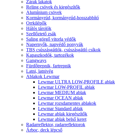
Zárak lakatok
Reling csövek és kiegészítők
Alumínium csövek
Kormányrúd, kormányrúd-hosszabbító
Orrkilépők
Hálós tárolók
Szellőztető zsák
Saling görgő vitorla védők
Napernyők, napvédő ponyvák
TBS csúszásgátlók, csúszásgátló csíkok
Kapaszkodók, tartozékok
Gangways
Fürdőtrepnik, fartrepnik
Latni, latnivég
Ablakok Lewmar
Lewmar ULTRA LOW-PROFILE ablak
Lewmar LOW-PROFIL ablak
Lewmar MEDIUM ablak
Lewmar OCEAN ablak
Lewmar rozsdamentes ablakok
Lewmar Standard ablak
Lewmar ablak kiegészítők
Lewmar ablak belső keret
Radarreflektor, radarreflektorok
Árboc, deck lépcső