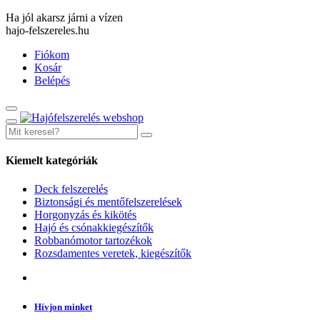
Ha jól akarsz járni a vízen
hajo-felszereles.hu
Fiókom
Kosár
Belépés
Kiemelt kategóriák
Deck felszerelés
Biztonsági és mentőfelszerelések
Horgonyzás és kikötés
Hajó és csónakkiegészítők
Robbanómotor tartozékok
Rozsdamentes veretek, kiegészítők
Hívjon minket