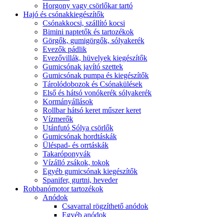
Horgony vagy csörlőkar tartó
Hajó és csónakkiegészítők
Csónakkocsi, szállító kocsi
Bimini naptetők és tartozékok
Görgők, gumigörgők, sólyakerék
Evezők pádlik
Evezővillák, hüvelyek kiegészítők
Gumicsónak javító szettek
Gumicsónak pumpa és kiegészítők
Tárolódobozok és Csónakülések
Első és hátsó vonókerék sólyakerék
Kormányállások
Rollbar hátsó keret műszer keret
Vízmerők
Utánfutó Sólya csörlők
Gumicsónak hordtáskák
Üléspad- és orrtáskák
Takaróponyvák
Vízálló zsákok, tokok
Egyéb gumicsónak kiegészítők
Spanifer, gurtni, heveder
Robbanómotor tartozékok
Anódok
Csavarral rögzíthető anódok
Egyéb anódok