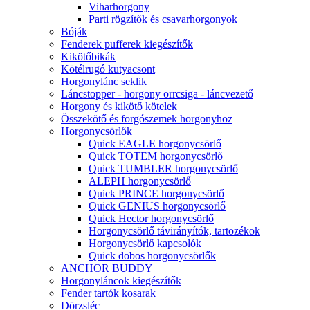
Viharhorgony
Parti rögzítők és csavarhorgonyok
Bóják
Fenderek pufferek kiegészítők
Kikötőbikák
Kötélrugó kutyacsont
Horgonylánc seklik
Láncstopper - horgony orrcsiga - láncvezető
Horgony és kikötő kötelek
Összekötő és forgószemek horgonyhoz
Horgonycsörlők
Quick EAGLE horgonycsörlő
Quick TOTEM horgonycsörlő
Quick TUMBLER horgonycsörlő
ALEPH horgonycsörlő
Quick PRINCE horgonycsörlő
Quick GENIUS horgonycsörlő
Quick Hector horgonycsörlő
Horgonycsörlő távirányítók, tartozékok
Horgonycsörlő kapcsolók
Quick dobos horgonycsörlők
ANCHOR BUDDY
Horgonyláncok kiegészítők
Fender tartók kosarak
Dörzsléc