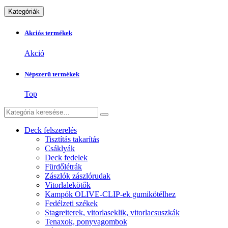
Kategóriák
Akciós termékek
Akció
Népszerű termékek
Top
Deck felszerelés
Tisztítás takarítás
Csáklyák
Deck fedelek
Fürdőlétrák
Zászlók zászlórudak
Vitorlalekötők
Kampók OLIVE-CLIP-ek gumikötélhez
Fedélzeti székek
Stagreiterek, vitorlaseklik, vitorlacsuszkák
Tenaxok, ponyvagombok