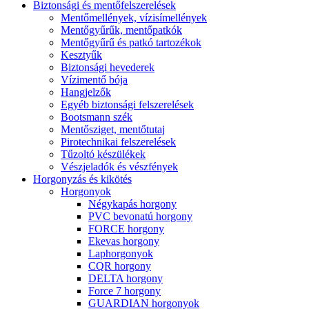
Biztonsági és mentőfelszerelések
Mentőmellények, vízisímellények
Mentőgyűrűk, mentőpatkók
Mentőgyűrű és patkó tartozékok
Kesztyűk
Biztonsági hevederek
Vízimentő bója
Hangjelzők
Egyéb biztonsági felszerelések
Bootsmann szék
Mentősziget, mentőtutaj
Pirotechnikai felszerelések
Tűzoltó készülékek
Vészjeladók és vészfények
Horgonyzás és kikötés
Horgonyok
Négykapás horgony
PVC bevonatú horgony
FORCE horgony
Ekevas horgony
Laphorgonyok
CQR horgony
DELTA horgony
Force 7 horgony
GUARDIAN horgonyok