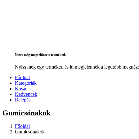
Nincs még megtekintett terméked.
Nyiss meg egy terméket, és itt megjelennek a legutóbb megnéze
Főoldal
Kategóriák
Kosár
Kedvencek
Belépés
Gumicsónakok
Főoldal
Gumicsónakok