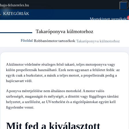
hajo-felszereles.hu
KATEGÓRIÁK
Megtekintett termékek
Megtekintett termékek
KATEGÓRIÁK
Takaróponyva külmotorhoz
Főoldal
Robbanómotor tartozékok
Takaróponyva külmotorhoz
A külmotor védelmére részleges felső takaró, teljes motorponyva vagy
külön propellerzsák használható. Ezek nem ugyanazt a felületet fedik: az
egyik csak a burkolatot, a másik a teljes motort, a propellerzsák pedig a
hajócsavart védi.
A ponyva méretjelölése nem általános motorkód. A motor valós
szélességét, magasságát és mélységét, a döntött vagy függőleges tárolási
helyzetet, a szellőzést, az UV-terhelést és a rögzítőpántokat együtt kell
figyelembe venni.
Mit fed a kiválasztott