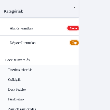
Kategóriák
Akciós termékek
Akció
Népszerű termékek
Top
Deck felszerelés
Tisztítás takarítás
Csáklyák
Deck fedelek
Fürdőlétrák
Zászlók zászlórudak