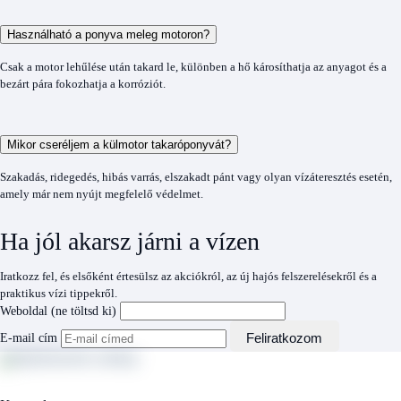
Használható a ponyva meleg motoron?
Csak a motor lehűlése után takard le, különben a hő károsíthatja az anyagot és a
bezárt pára fokozhatja a korróziót.
Mikor cseréljem a külmotor takaróponyvát?
Szakadás, ridegedés, hibás varrás, elszakadt pánt vagy olyan vízáteresztés esetén,
amely már nem nyújt megfelelő védelmet.
Ha jól akarsz járni a vízen
Iratkozz fel, és elsőként értesülsz az akciókról, az új hajós felszerelésekről és a
praktikus vízi tippekről.
Weboldal (ne töltsd ki)
Feliratkozom
E-mail cím