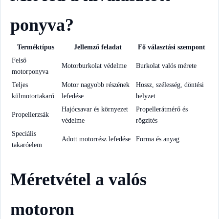
ponyva?
Terméktípus
Jellemző feladat
Fő választási szempont
Felső
Motorburkolat védelme
Burkolat valós mérete
motorponyva
Teljes
Motor nagyobb részének
Hossz, szélesség, döntési
külmotortakaró
lefedése
helyzet
Hajócsavar és környezet
Propellerátmérő és
Propellerzsák
védelme
rögzítés
Speciális
Adott motorrész lefedése
Forma és anyag
takaróelem
Méretvétel a valós
motoron