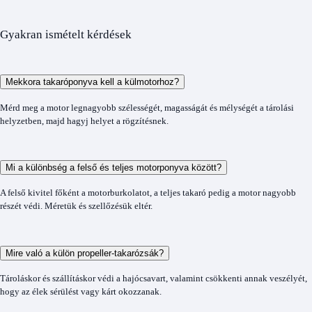
Gyakran ismételt kérdések
Mekkora takaróponyva kell a külmotorhoz?
Mérd meg a motor legnagyobb szélességét, magasságát és mélységét a tárolási
helyzetben, majd hagyj helyet a rögzítésnek.
Mi a különbség a felső és teljes motorponyva között?
A felső kivitel főként a motorburkolatot, a teljes takaró pedig a motor nagyobb
részét védi. Méretük és szellőzésük eltér.
Mire való a külön propeller-takarózsák?
Tároláskor és szállításkor védi a hajócsavart, valamint csökkenti annak veszélyét,
hogy az élek sérülést vagy kárt okozzanak.