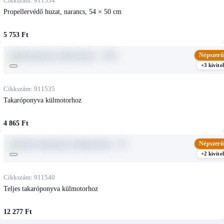
Cikkszám: 911534
Propellervédő huzat, narancs, 54 × 50 cm
5 753 Ft
Népszerű
+3 kivitel
Cikkszám: 911535
Takaróponyva külmotorhoz
4 865 Ft
Népszerű
+2 kivitel
Cikkszám: 911540
Teljes takaróponyva külmotorhoz
12 277 Ft