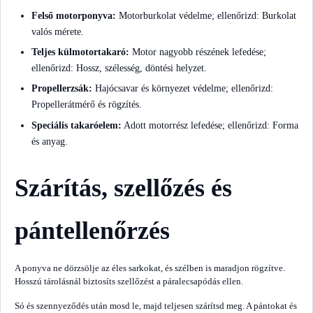
Felső motorponyva:
Motorburkolat védelme; ellenőrizd: Burkolat
valós mérete.
Teljes külmotortakaró:
Motor nagyobb részének lefedése;
ellenőrizd: Hossz, szélesség, döntési helyzet.
Propellerzsák:
Hajócsavar és környezet védelme; ellenőrizd:
Propellerátmérő és rögzítés.
Speciális takaróelem:
Adott motorrész lefedése; ellenőrizd: Forma
és anyag.
Szárítás, szellőzés és
pántellenőrzés
A ponyva ne dörzsölje az éles sarkokat, és szélben is maradjon rögzítve.
Hosszú tárolásnál biztosíts szellőzést a páralecsapódás ellen.
Só és szennyeződés után mosd le, majd teljesen szárítsd meg. A pántokat és