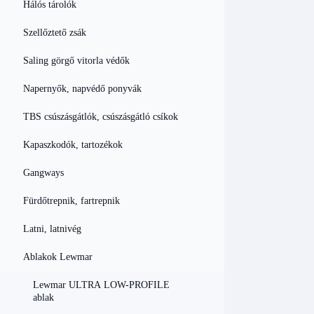
Hálós tárolók
Szellőztető zsák
Saling görgő vitorla védők
Napernyők, napvédő ponyvák
TBS csúszásgátlók, csúszásgátló csíkok
Kapaszkodók, tartozékok
Gangways
Fürdőtrepnik, fartrepnik
Latni, latnivég
Ablakok Lewmar
Lewmar ULTRA LOW-PROFILE
ablak