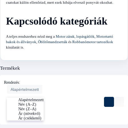
csatokat külön ellenőrizd, mert ezek hibája elvesző ponyvát okozhat.
Kapcsolódó kategóriák
A teljes rendszerhez nézd meg a
Motor zárak, lopásgátlók
,
Motortartó
bakok és állványok
,
Öblítőmandzsetták
és
Robbanómotor tartozékok
kínálatát is.
Termékek
Rendezés:
Alapértelmezett
Alapértelmezett
Név (A–Z)
Név (Z–A)
Ár (növekvő)
Ár (csökkenő)