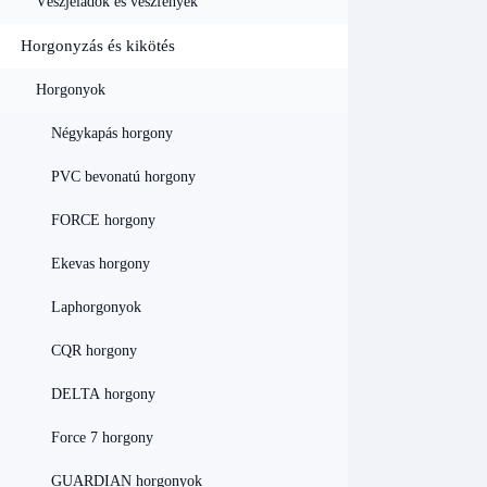
Vészjeladók és vészfények
Horgonyzás és kikötés
Horgonyok
Négykapás horgony
PVC bevonatú horgony
FORCE horgony
Ekevas horgony
Laphorgonyok
CQR horgony
DELTA horgony
Force 7 horgony
GUARDIAN horgonyok