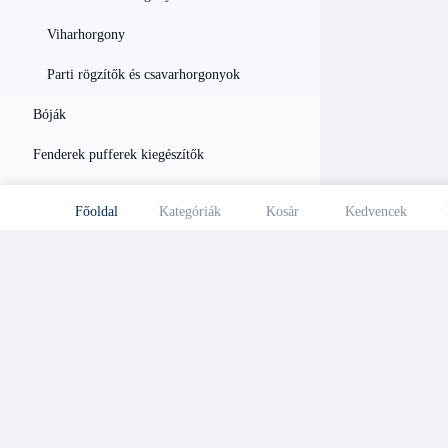
Viharhorgony
Parti rögzítők és csavarhorgonyok
Bóják
Fenderek pufferek kiegészítők
Kikötőbikák
Főoldal
Kategóriák
Kosár
Kedvencek
Kötélrugó kutyacsont
Horgonylánc seklik
Láncstopper - horgony orrcsiga -
láncvezető
Horgony és kikötő kötelek
Összekötő és forgószemek horgonyhoz