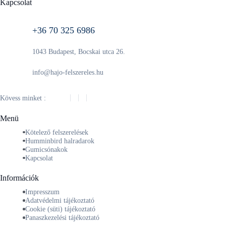
Kapcsolat
+36 70 325 6986
1043 Budapest, Bocskai utca 26.
info@hajo-felszereles.hu
Kövess minket :
Menü
Kötelező felszerelések
Humminbird halradarok
Gumicsónakok
Kapcsolat
Információk
Impresszum
Adatvédelmi tájékoztató
Cookie (süti) tájékoztató
Panaszkezelési tájékoztató