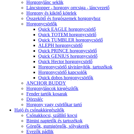
Horgonylánc seklik
Láncstopper - horgony orrcsiga - láncvezető
Horgony és kikötő kötelek
Összekötő és forgószemek horgonyhoz
Horgonycsörlők
Quick EAGLE horgonycsörlő
Quick TOTEM horgonycsörlő
Quick TUMBLER horgonycsörlő
ALEPH horgonycsörlő
Quick PRINCE horgonycsörlő
Quick GENIUS horgonycsörlő
Quick Hector horgonycsörlő
Horgonycsörlő távirányítók, tartozékok
Horgonycsörlő kapcsolók
Quick dobos horgonycsörlők
ANCHOR BUDDY
Horgonyláncok kiegészítők
Fender tartók kosarak
Dörzsléc
Horgony vagy csörlőkar tartó
Hajó és csónakkiegészítők
Csónakkocsi, szállító kocsi
Bimini naptetők és tartozékok
Görgők, gumigörgők, sólyakerék
Evezők pádlik