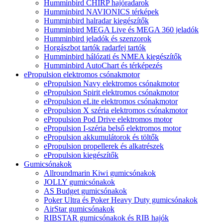
Humminbird CHIRP hajóradarok
Humminbird NAVIONICS térképek
Humminbird halradar kiegészítők
Humminbird MEGA Live és MEGA 360 jeladók
Humminbird jeladók és szenzorok
Horgászbot tartók radarfej tartók
Humminbird hálózati és NMEA kiegészítők
Humminbird AutoChart és térképezés
ePropulsion elektromos csónakmotor
ePropulsion Navy elektromos csónakmotor
ePropulsion Spirit elektromos csónakmotor
ePropulsion eLite elektromos csónakmotor
ePropulsion X széria elektromos csónakmotor
ePropulsion Pod Drive elektromos motor
ePropulsion I-széria belső elektromos motor
ePropulsion akkumulátorok és töltők
ePropulsion propellerek és alkatrészek
ePropulsion kiegészítők
Gumicsónakok
Allroundmarin Kiwi gumicsónakok
JOLLY gumicsónakok
AS Budget gumicsónakok
Poker Ultra és Poker Heavy Duty gumicsónakok
AirStar gumicsónakok
RIBSTAR gumicsónakok és RIB hajók