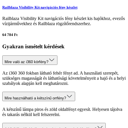
Railblaza Visibility Kit navigációs fény készlet
Railblaza Visibility Kit navigációs fény készlet kis hajókhoz, evezős
vízijárművekhez és Railblaza rögzítőrendszerhez.
64 784 Ft
Gyakran ismételt kérdések
Mire való az i360 körfény?
Az i360 360 fokban látható fehér fényt ad. A használati szerepét,
szükséges magasságát és láthatósági követelményeit a hajó és a helyi
szabályok alapján kell meghatározni.
Mire használható a kétszínű orrfény?
A kétszínű lámpa piros és zöld oldalfényt egyesít. Helyesen tájolva
és takarás nélkül kell felszerelni.