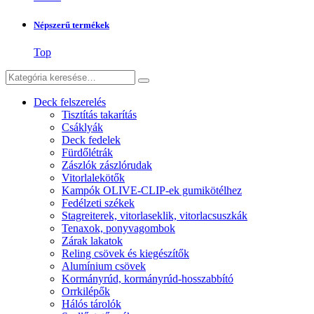
Népszerű termékek
Top
Deck felszerelés
Tisztítás takarítás
Csáklyák
Deck fedelek
Fürdőlétrák
Zászlók zászlórudak
Vitorlalekötők
Kampók OLIVE-CLIP-ek gumikötélhez
Fedélzeti székek
Stagreiterek, vitorlaseklik, vitorlacsuszkák
Tenaxok, ponyvagombok
Zárak lakatok
Reling csövek és kiegészítők
Alumínium csövek
Kormányrúd, kormányrúd-hosszabbító
Orrkilépők
Hálós tárolók