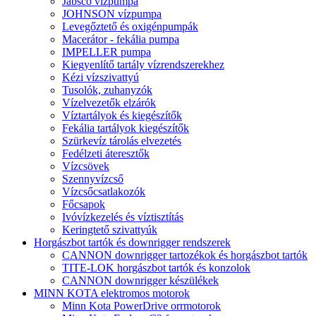
Jabsco vízpumpa
JOHNSON vízpumpa
Levegőztető és oxigénpumpák
Macerátor - fekália pumpa
IMPELLER pumpa
Kiegyenlítő tartály vízrendszerekhez
Kézi vízszivattyú
Tusolók, zuhanyzók
Vízelvezetők elzárók
Víztartályok és kiegészítők
Fekália tartályok kiegészítők
Szürkevíz tárolás elvezetés
Fedélzeti áteresztők
Vízcsövek
Szennyvízcső
Vízcsőcsatlakozók
Főcsapok
Ivóvízkezelés és víztisztítás
Keringtető szivattyúk
Horgászbot tartók és downrigger rendszerek
CANNON downrigger tartozékok és horgászbot tartók
TITE-LOK horgászbot tartók és konzolok
CANNON downrigger készülékek
MINN KOTA elektromos motorok
Minn Kota PowerDrive orrmotorok