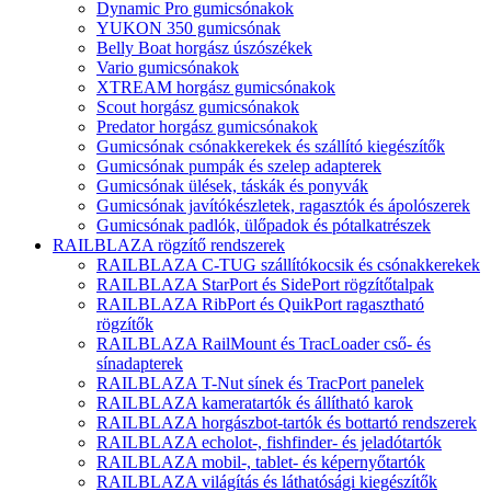
Dynamic Pro gumicsónakok
YUKON 350 gumicsónak
Belly Boat horgász úszószékek
Vario gumicsónakok
XTREAM horgász gumicsónakok
Scout horgász gumicsónakok
Predator horgász gumicsónakok
Gumicsónak csónakkerekek és szállító kiegészítők
Gumicsónak pumpák és szelep adapterek
Gumicsónak ülések, táskák és ponyvák
Gumicsónak javítókészletek, ragasztók és ápolószerek
Gumicsónak padlók, ülőpadok és pótalkatrészek
RAILBLAZA rögzítő rendszerek
RAILBLAZA C-TUG szállítókocsik és csónakkerekek
RAILBLAZA StarPort és SidePort rögzítőtalpak
RAILBLAZA RibPort és QuikPort ragasztható
rögzítők
RAILBLAZA RailMount és TracLoader cső- és
sínadapterek
RAILBLAZA T-Nut sínek és TracPort panelek
RAILBLAZA kameratartók és állítható karok
RAILBLAZA horgászbot-tartók és bottartó rendszerek
RAILBLAZA echolot-, fishfinder- és jeladótartók
RAILBLAZA mobil-, tablet- és képernyőtartók
RAILBLAZA világítás és láthatósági kiegészítők