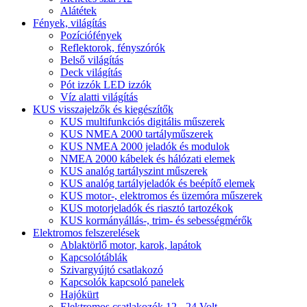
Alátétek
Fények, világítás
Pozíciófények
Reflektorok, fényszórók
Belső világítás
Deck világítás
Pót izzók LED izzók
Víz alatti világítás
KUS visszajelzők és kiegészítők
KUS multifunkciós digitális műszerek
KUS NMEA 2000 tartályműszerek
KUS NMEA 2000 jeladók és modulok
NMEA 2000 kábelek és hálózati elemek
KUS analóg tartályszint műszerek
KUS analóg tartályjeladók és beépítő elemek
KUS motor-, elektromos és üzemóra műszerek
KUS motorjeladók és riasztó tartozékok
KUS kormányállás-, trim- és sebességmérők
Elektromos felszerelések
Ablaktörlő motor, karok, lapátok
Kapcsolótáblák
Szivargyújtó csatlakozó
Kapcsolók kapcsoló panelek
Hajókürt
Elektromos csatlakozók 12 - 24 Volt