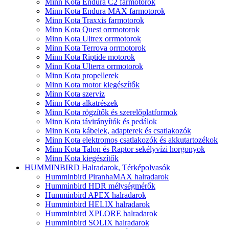
Minn Kota Endura C2 farmotorok
Minn Kota Endura MAX farmotorok
Minn Kota Traxxis farmotorok
Minn Kota Quest orrmotorok
Minn Kota Ultrex orrmotorok
Minn Kota Terrova orrmotorok
Minn Kota Riptide motorok
Minn Kota Ulterra orrmotorok
Minn Kota propellerek
Minn Kota motor kiegészítők
Minn Kota szerviz
Minn Kota alkatrészek
Minn Kota rögzítők és szerelőplatformok
Minn Kota távirányítók és pedálok
Minn Kota kábelek, adapterek és csatlakozók
Minn Kota elektromos csatlakozók és akkutartozékok
Minn Kota Talon és Raptor sekélyvízi horgonyok
Minn Kota kiegészítők
HUMMINBIRD Halradarok, Térképolvasók
Humminbird PiranhaMAX halradarok
Humminbird HDR mélységmérők
Humminbird APEX halradarok
Humminbird HELIX halradarok
Humminbird XPLORE halradarok
Humminbird SOLIX halradarok