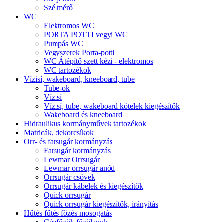
Szélmérő
WC
Elektromos WC
PORTA POTTI vegyi WC
Pumpás WC
Vegyszerek Porta-potti
WC Átépítő szett kézi - elektromos
WC tartozékok
Vízisí, wakeboard, kneeboard, tube
Tube-ok
Vízisí
Vízisí, tube, wakeboard kötelek kiegészítők
Wakeboard és kneeboard
Hidraulikus kormányművek tartozékok
Matricák, dekorcsíkok
Orr- és farsugár kormányzás
Farsugár kormányzás
Lewmar Orrsugár
Lewmar orrsugár anód
Orrsugár csövek
Orrsugár kábelek és kiegészítők
Quick orrsugár
Quick orrsugár kiegészítők, irányítás
Hűtés fűtés főzés mosogatás
Gázfőzők főzőlapok