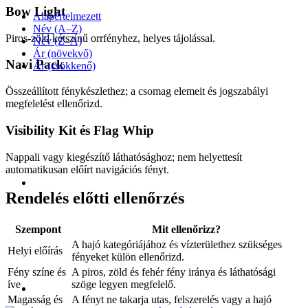
Bow Light
Alapértelmezett
Név (A–Z)
Piros-zöld kétszínű orrfényhez, helyes tájolással.
Név (Z–A)
Ár (növekvő)
Navi Pack
Ár (csökkenő)
Összeállított fénykészlethez; a csomag elemeit és jogszabályi
megfelelést ellenőrizd.
Visibility Kit és Flag Whip
Nappali vagy kiegészítő láthatósághoz; nem helyettesít
automatikusan előírt navigációs fényt.
Rendelés előtti ellenőrzés
Szempont
Mit ellenőrizz?
A hajó kategóriájához és vízterülethez szükséges
Helyi előírás
fényeket külön ellenőrizd.
Fény színe és
A piros, zöld és fehér fény iránya és láthatósági
íve
szöge legyen megfelelő.
Magasság és
A fényt ne takarja utas, felszerelés vagy a hajó