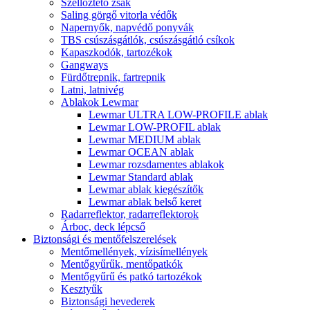
Szellőztető zsák
Saling görgő vitorla védők
Napernyők, napvédő ponyvák
TBS csúszásgátlók, csúszásgátló csíkok
Kapaszkodók, tartozékok
Gangways
Fürdőtrepnik, fartrepnik
Latni, latnivég
Ablakok Lewmar
Lewmar ULTRA LOW-PROFILE ablak
Lewmar LOW-PROFIL ablak
Lewmar MEDIUM ablak
Lewmar OCEAN ablak
Lewmar rozsdamentes ablakok
Lewmar Standard ablak
Lewmar ablak kiegészítők
Lewmar ablak belső keret
Radarreflektor, radarreflektorok
Árboc, deck lépcső
Biztonsági és mentőfelszerelések
Mentőmellények, vízisímellények
Mentőgyűrűk, mentőpatkók
Mentőgyűrű és patkó tartozékok
Kesztyűk
Biztonsági hevederek