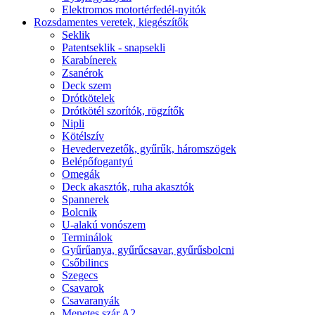
Elektromos motortérfedél-nyitók
Rozsdamentes veretek, kiegészítők
Seklik
Patentseklik - snapsekli
Karabínerek
Zsanérok
Deck szem
Drótkötelek
Drótkötél szorítók, rögzítők
Nipli
Kötélszív
Hevedervezetők, gyűrűk, háromszögek
Belépőfogantyú
Omegák
Deck akasztók, ruha akasztók
Spannerek
Bolcnik
U-alakú vonószem
Terminálok
Gyűrűanya, gyűrűcsavar, gyűrűsbolcni
Csőbilincs
Szegecs
Csavarok
Csavaranyák
Menetes szár A2