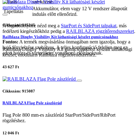
takarás
szerkezete.
Akkumulátor, elem vagy 12 V rendszer állapotát
Tápellátás
indulás előtt ellenőrizd.
Cikkszám: 915245
A fogadóhelyhez nézd meg a
StarPort és SidePort talpakat
, más
fedélzeti kiegészítőkhöz pedig a
RAILBLAZA rögzítőrendszereket
.
Railblaza Dinghy Visibility Kit láthatósági készlet gumicsónakhoz
Fontos:
A termék megvásárlása önmagában nem igazolja, hogy a
hajó fényjelzése szabályos. A teljes konfiguráció feleljen meg az
Railblaza Dinghy Visibility Kit gumicsónakhoz készült láthatósági
adott hajóra és vízterületre vonatkozó előírásoknak.
készlet, moduláris Railblaza rögzítőrendszerhez.
43 627 Ft
Cikkszám: 915087
RAILBLAZA Flag Pole zászlórúd
Flag Pole 800 mm-es zászlórúd StarPort/SidePort/RibPort
rögzítéshez.
12 046 Ft