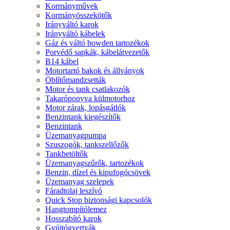
Kormányművek
Kormányösszekötők
Irányváltó karok
Irányváltó kábelek
Gáz és váltó bowden tartozékok
Porvédő sapkák, kábelátvezetők
B14 kábel
Motortartó bakok és állványok
Öblítőmandzsetták
Motor és tank csatlakozók
Takaróponyva külmotorhoz
Motor zárak, lopásgátlók
Benzintank kiegészítők
Benzintank
Üzemanyagpumpa
Szuszogók, tankszellőzők
Tankbetöltők
Üzemanyagszűrők, tartozékok
Benzin, dízel és kipufogócsövek
Üzemanyag szelepek
Fáradtolaj leszívó
Quick Stop biztonsági kapcsolók
Hangtompítólemez
Hosszabító karok
Gyújtógyertyák