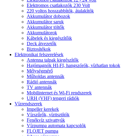
Elektromos csatlakozók 230 Volt
220 voltos hosszabbítók, átalakítók
Akkumulátor dobozok
Akkumulátor saruk
Akkumulátor töltők
Akkumulátorok
Kábelek és kiegészítőik
Deck átvezetők
Biztosítékok
Elektronikai felszerelések
Antenna talpak kiegészítők
Hajómagnók HI-FI, hangszórók, vízhatlan tokok
Mélységmérő
Műholdas antennák
Rádió antennák
TV antennák
Mobilinternet és Wi-Fi rendszerek
URH (VHF) tengeri rádiók
Vízrendszerek
Impeller kerekek
Vízszűrők, víztisztítók
Fenékvíz szivattyúk
Vízpumpa automata kapcsolók
FLOJET pumpa