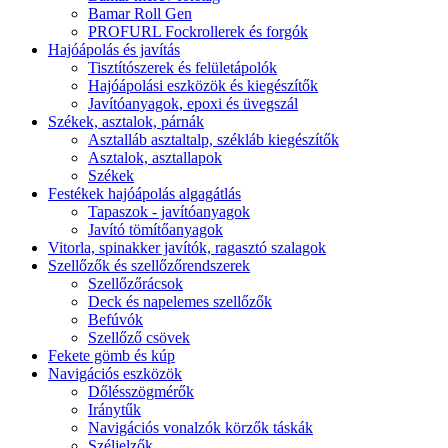
Bamar Roll Gen
PROFURL Fockrollerek és forgók
Hajóápolás és javítás
Tisztítószerek és felületápolók
Hajóápolási eszközök és kiegészítők
Javítóanyagok, epoxi és üvegszál
Székek, asztalok, párnák
Asztalláb asztaltalp, székláb kiegészítők
Asztalok, asztallapok
Székek
Festékek hajóápolás algagátlás
Tapaszok - javítóanyagok
Javító tömítőanyagok
Vitorla, spinakker javítók, ragasztó szalagok
Szellőzők és szellőzőrendszerek
Szellőzőrácsok
Deck és napelemes szellőzők
Befúvók
Szellőző csövek
Fekete gömb és kúp
Navigációs eszközök
Dőlésszögmérők
Iránytűk
Navigációs vonalzók körzők táskák
Széljelzők