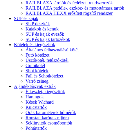
RAILBLAZA tárolók és fedélzeti rendszerezők
RAILBLAZA paddle-, eszköz- és motortámasz tartók
RAILBLAZA HEXX erősített rögzítő rendszer
SUP és kajak
SUP deszkák
Kajakok és kenuk
SUP és kajak evezők
SUP és kajak tartozékok
Kötelek és kiegészítők
Általános felhasználású kötél
Futó kötélzet
Úszókötél, felúszókötél
Gumikötél
Shot kötelek
Fall és Schotkötélzet
Varró zsineg
Ajándéktárgyak extrák
Étkészlet, kiegészítők
Harangok
Kések Wichard
Kulcstartók
Órák barométerek hőmérők
Ronstan karóra - rajtóra
Seklinyitók csomóbontók
Pohártartók