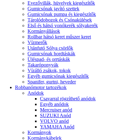
Evezővillák, hüvelyek kiegészítők
Gumicsónak javító szettek
Gumicsónak pumpa és kiegészítők
Tárolódobozok és Csónakülések
Első és hátsó vonókerék sólyakerék
Kormányállások
Rollbar hátsó keret műszer keret
Vízmerők
Utánfutó Sólya csörlők
Gumicsónak hordtáskák
Üléspad- és orrtáskák
Takaróponyvák
Vízálló zsákok, tokok
Egyéb gumicsónak kiegészítők
Spanifer, gurtni, heveder
Robbanómotor tartozékok
Anódok
Csavarral rögzíthető anódok
Egyéb anódok
Mercruiser anód
SUZUKI Anód
VOLVO anód
YAMAHA Anód
Kormányok
Kormánykábelek