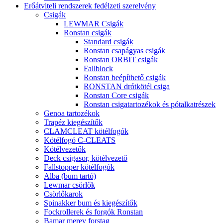
Erőátviteli rendszerek fedélzeti szerelvény
Csigák
LEWMAR Csigák
Ronstan csigák
Standard csigák
Ronstan csapágyas csigák
Ronstan ORBIT csigák
Fallblock
Ronstan beépíthető csigák
RONSTAN drótkötél csiga
Ronstan Core csigák
Ronstan csigatartozékok és pótalkatrészek
Genoa tartozékok
Trapéz kiegészítők
CLAMCLEAT kötélfogók
Kötélfogó C-CLEATS
Kötélvezetők
Deck csigasor, kötélvezető
Fallstopper kötélfogók
Alba (bum tartó)
Lewmar csörlők
Csörlőkarok
Spinakker bum és kiegészítők
Fockrollerek és forgók Ronstan
Bamar merev forstag