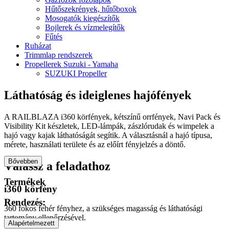
Hűtőszekrények, hűtőboxok
Mosogatók kiegészítők
Bojlerek és vízmelegítők
Fűtés
Ruházat
Trimmlap rendszerek
Propellerek Suzuki - Yamaha
SUZUKI Propeller
Láthatóság és ideiglenes hajófények
A RAILBLAZA i360 körfények, kétszínű orrfények, Navi Pack és
Visibility Kit készletek, LED-lámpák, zászlórudak és wimpelek a
hajó vagy kajak láthatóságát segítik. A választásnál a hajó típusa,
mérete, használati területe és az előírt fényjelzés a döntő.
Bővebben
Válassz a feladathoz
Termékek
i360 körfény
Rendezés:
360 fokos fehér fényhez, a szükséges magasság és láthatósági
tartomány ellenőrzésével.
Alapértelmezett