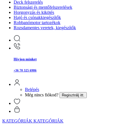
Deck felszerelés
Biztonsági és mentőfelszerelések
Horgonyzás és kikötés
Hajó és csónakkiegészítők
Robbanómotor tartozékok
Rozsdamentes veretek, kiegészítők
Hívjon minket
+36 70 325 6986
Belépés
Még nincs fiókod?
Regisztrálj itt.
KATEGÓRIÁK
KATEGÓRIÁK