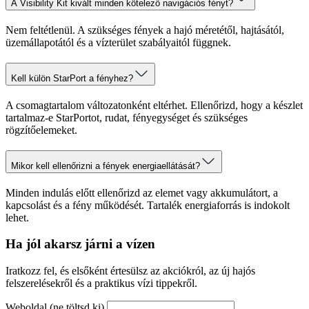
A Visibility Kit kivált minden kötelező navigációs fényt?
Nem feltétlenül. A szükséges fények a hajó méretétől, hajtásától,
üzemállapotától és a vízterület szabályaitól függnek.
Kell külön StarPort a fényhez?
A csomagtartalom változatonként eltérhet. Ellenőrizd, hogy a készlet
tartalmaz-e StarPortot, rudat, fényegységet és szükséges
rögzítőelemeket.
Mikor kell ellenőrizni a fények energiaellátását?
Minden indulás előtt ellenőrizd az elemet vagy akkumulátort, a
kapcsolást és a fény működését. Tartalék energiaforrás is indokolt
lehet.
Ha jól akarsz járni a vízen
Iratkozz fel, és elsőként értesülsz az akciókról, az új hajós
felszerelésekről és a praktikus vízi tippekről.
Weboldal (ne töltsd ki)