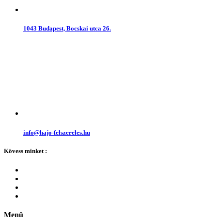
1043 Budapest, Bocskai utca 26.
info@hajo-felszereles.hu
Kövess minket :
Menü