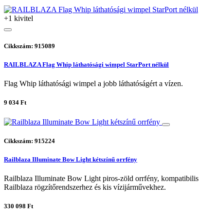
+1 kivitel
Cikkszám: 915089
RAILBLAZA Flag Whip láthatósági wimpel StarPort nélkül
Flag Whip láthatósági wimpel a jobb láthatóságért a vízen.
9 034 Ft
Cikkszám: 915224
Railblaza Illuminate Bow Light kétszínű orrfény
Railblaza Illuminate Bow Light piros-zöld orrfény, kompatibilis
Railblaza rögzítőrendszerhez és kis vízijárművekhez.
330 098 Ft