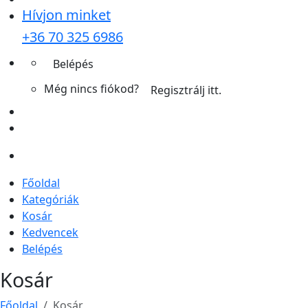
Hívjon minket
+36 70 325 6986
Belépés
Még nincs fiókod?
Regisztrálj itt.
Főoldal
Kategóriák
Kosár
Kedvencek
Belépés
Kosár
Főoldal
Kosár