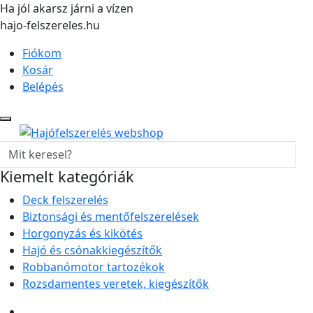
Ha jól akarsz járni a vízen
hajo-felszereles.hu
Fiókom
Kosár
Belépés
Kiemelt kategóriák
Deck felszerelés
Biztonsági és mentőfelszerelések
Horgonyzás és kikötés
Hajó és csónakkiegészítők
Robbanómotor tartozékok
Rozsdamentes veretek, kiegészítők