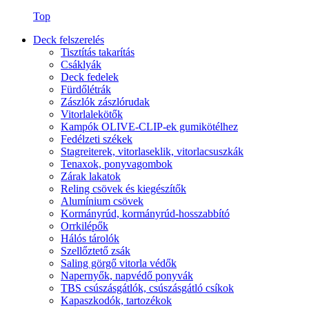
Top
Deck felszerelés
Tisztítás takarítás
Csáklyák
Deck fedelek
Fürdőlétrák
Zászlók zászlórudak
Vitorlalekötők
Kampók OLIVE-CLIP-ek gumikötélhez
Fedélzeti székek
Stagreiterek, vitorlaseklik, vitorlacsuszkák
Tenaxok, ponyvagombok
Zárak lakatok
Reling csövek és kiegészítők
Alumínium csövek
Kormányrúd, kormányrúd-hosszabbító
Orrkilépők
Hálós tárolók
Szellőztető zsák
Saling görgő vitorla védők
Napernyők, napvédő ponyvák
TBS csúszásgátlók, csúszásgátló csíkok
Kapaszkodók, tartozékok