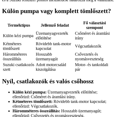
Külön pumpa vagy komplett tömlőszett?
Fő választási
Terméktípus
Jellemző feladat
szempont
Üzemanyagvezeték
Csőméret és áramlási
Külön kézi pumpa
előtöltése
irány
Kétméteres
Rövidebb tank-motor
Végcsatlakozók
tömlőszett
kapcsolat
Háromméteres
Hosszabb
Csővezetés és
összeállítás
üzemanyagút
nyomásveszteség
Suzuki csatlakozós
Adott motorcsalád
Motor- és tankoldali
szett
kiszolgálása
pár
Nyíl, csatlakozók és valós csőhossz
Külön kézi pumpa:
Üzemanyagvezeték előtöltése;
ellenőrizd: Csőméret és áramlási irány.
Kétméteres tömlőszett:
Rövidebb tank-motor kapcsolat;
ellenőrizd: Végcsatlakozók.
Háromméteres összeállítás:
Hosszabb üzemanyagút;
ellenőrizd: Csővezetés és nyomásveszteség.