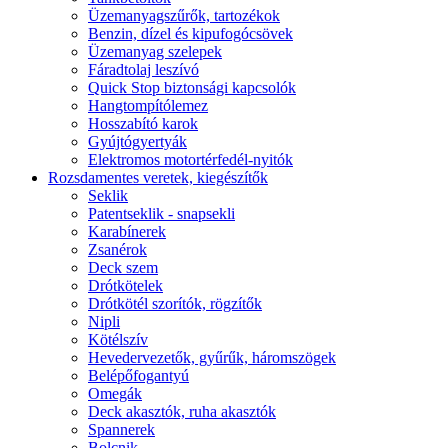
Üzemanyagszűrők, tartozékok
Benzin, dízel és kipufogócsövek
Üzemanyag szelepek
Fáradtolaj leszívó
Quick Stop biztonsági kapcsolók
Hangtompítólemez
Hosszabító karok
Gyújtógyertyák
Elektromos motortérfedél-nyitók
Rozsdamentes veretek, kiegészítők
Seklik
Patentseklik - snapsekli
Karabínerek
Zsanérok
Deck szem
Drótkötelek
Drótkötél szorítók, rögzítők
Nipli
Kötélszív
Hevedervezetők, gyűrűk, háromszögek
Belépőfogantyú
Omegák
Deck akasztók, ruha akasztók
Spannerek
Bolcnik