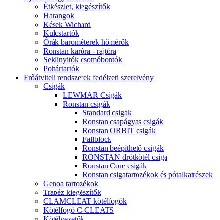
Étkészlet, kiegészítők
Harangok
Kések Wichard
Kulcstartók
Órák barométerek hőmérők
Ronstan karóra - rajtóra
Seklinyitók csomóbontók
Pohártartók
Erőátviteli rendszerek fedélzeti szerelvény
Csigák
LEWMAR Csigák
Ronstan csigák
Standard csigák
Ronstan csapágyas csigák
Ronstan ORBIT csigák
Fallblock
Ronstan beépíthető csigák
RONSTAN drótkötél csiga
Ronstan Core csigák
Ronstan csigatartozékok és pótalkatrészek
Genoa tartozékok
Trapéz kiegészítők
CLAMCLEAT kötélfogók
Kötélfogó C-CLEATS
Kötélvezetők