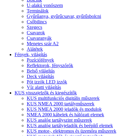
U-alakú vonószem
Terminálok
Gyűrűanya, gyűrűcsavar, gyűrűsbolcni
Csőbilincs
Szegecs
Csavarok
Csavaranyák
Menetes szár A2
Alátétek
Fények, világítás
Pozíciófények
Reflektorok, fényszórók
Belső világítás
Deck világítás
Pót izzók LED izzók
Víz alatti világítás
KUS visszajelzők és kiegészítők
KUS multifunkciós digitális műszerek
KUS NMEA 2000 tartályműszerek
KUS NMEA 2000 jeladók és modulok
NMEA 2000 kábelek és hálózati elemek
KUS analóg tartályszint műszerek
KUS analóg tartályjeladók és beépítő elemek
KUS motor-, elektromos és üzemóra műszerek