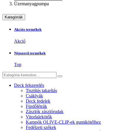
Üzemanyagpumpa
Kategóriák
Akciós termékek
Akció
Népszerű termékek
Top
Deck felszerelés
Tisztítás takarítás
Csáklyák
Deck fedelek
Fürdőlétrák
Zászlók zászlórudak
Vitorlalekötők
Kampók OLIVE-CLIP-ek gumikötélhez
Fedélzeti székek