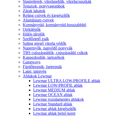
Stagreiterek, vitorlaseklik, vitorlacsuszkák
Tenaxok, ponyvagombok
Zárak lakatok
Reling csövek és kiegészítők
Alumínium csövek
Kormányrúd, kormányrúd-hosszabbító
Orrkilépők
Hálós tárolók
Szellőztető zsák
Saling görgő vitorla védők
Napernyők, napvédő ponyvák
TBS csúszásgátlók, csúszásgátló csíkok
Kapaszkodók, tartozékok
Gangways
Fürdőtrepnik, fartrepnik
Latni, latnivég
Ablakok Lewmar
Lewmar ULTRA LOW-PROFILE ablak
Lewmar LOW-PROFIL ablak
Lewmar MEDIUM ablak
Lewmar OCEAN ablak
Lewmar rozsdamentes ablakok
Lewmar Standard ablak
Lewmar ablak kiegészítők
Lewmar ablak belső keret