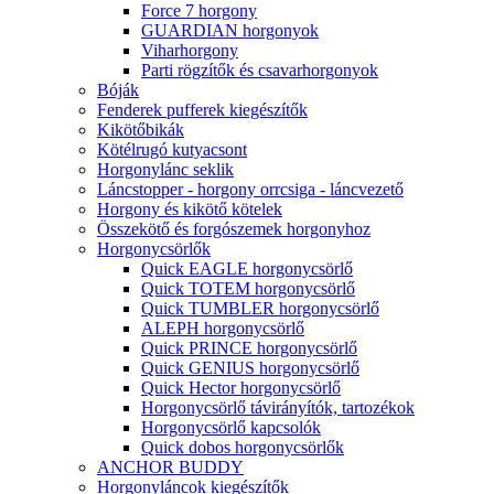
Force 7 horgony
GUARDIAN horgonyok
Viharhorgony
Parti rögzítők és csavarhorgonyok
Bóják
Fenderek pufferek kiegészítők
Kikötőbikák
Kötélrugó kutyacsont
Horgonylánc seklik
Láncstopper - horgony orrcsiga - láncvezető
Horgony és kikötő kötelek
Összekötő és forgószemek horgonyhoz
Horgonycsörlők
Quick EAGLE horgonycsörlő
Quick TOTEM horgonycsörlő
Quick TUMBLER horgonycsörlő
ALEPH horgonycsörlő
Quick PRINCE horgonycsörlő
Quick GENIUS horgonycsörlő
Quick Hector horgonycsörlő
Horgonycsörlő távirányítók, tartozékok
Horgonycsörlő kapcsolók
Quick dobos horgonycsörlők
ANCHOR BUDDY
Horgonyláncok kiegészítők