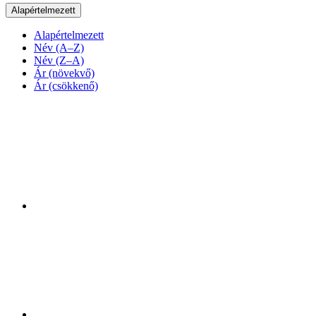
Alapértelmezett
Alapértelmezett
Név (A–Z)
Név (Z–A)
Ár (növekvő)
Ár (csökkenő)