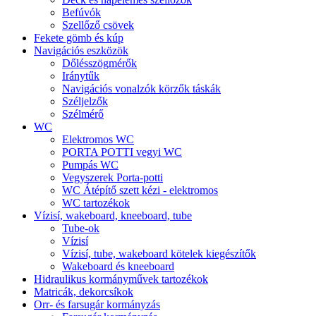
Befúvók
Szellőző csövek
Fekete gömb és kúp
Navigációs eszközök
Dőlésszögmérők
Iránytűk
Navigációs vonalzók körzők táskák
Széljelzők
Szélmérő
WC
Elektromos WC
PORTA POTTI vegyi WC
Pumpás WC
Vegyszerek Porta-potti
WC Átépítő szett kézi - elektromos
WC tartozékok
Vízisí, wakeboard, kneeboard, tube
Tube-ok
Vízisí
Vízisí, tube, wakeboard kötelek kiegészítők
Wakeboard és kneeboard
Hidraulikus kormányművek tartozékok
Matricák, dekorcsíkok
Orr- és farsugár kormányzás