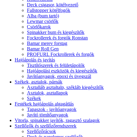
Deck csigasor, kötélvezető
Fallstopper kötélfogók
Alba (bum tartó)
Lewmar csörlők
Csörlőkarok
Spinakker bum és kiegészítők
Fockrollerek és forgók Ronstan
Bamar merev forstag
Bamar Roll Gen
PROFURL Fockrollerek és forgók
Hajóápolás és javítás
Tisztítószerek és felületápolók
Hajóápolási eszközök és kiegészítők
Javítóanyagok, epoxi és üvegszál
Székek, asztalok, párnák
Asztalláb asztaltalp, székláb kiegészítők
Asztalok, asztallapok
Székek
Festékek hajóápolás algagátlás
Tapaszok - javítóanyagok
Javító tömítőanyagok
Vitorla, spinakker javítók, ragasztó szalagok
Szellőzők és szellőzőrendszerek
Szellőzőrácsok
Deck és napelemes szellőzők