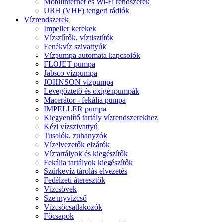
Mobilinternet és Wi-Fi rendszerek
URH (VHF) tengeri rádiók
Vízrendszerek
Impeller kerekek
Vízszűrők, víztisztítók
Fenékvíz szivattyúk
Vízpumpa automata kapcsolók
FLOJET pumpa
Jabsco vízpumpa
JOHNSON vízpumpa
Levegőztető és oxigénpumpák
Macerátor - fekália pumpa
IMPELLER pumpa
Kiegyenlítő tartály vízrendszerekhez
Kézi vízszivattyú
Tusolók, zuhanyzók
Vízelvezetők elzárók
Víztartályok és kiegészítők
Fekália tartályok kiegészítők
Szürkevíz tárolás elvezetés
Fedélzeti áteresztők
Vízcsövek
Szennyvízcső
Vízcsőcsatlakozók
Főcsapok