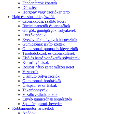
Fender tartók kosarak
Dörzsléc
Horgony vagy csörlőkar tartó
Hajó és csónakkiegészítők
Csónakkocsi, szállító kocsi
Bimini naptetők és tartozékok
Görgők, gumigörgők, sólyakerék
Evezők pádlik
Evezővillák, hüvelyek kiegészítők
Gumicsónak javító szettek
Gumicsónak pumpa és kiegészítők
Tárolódobozok és Csónakülések
Első és hátsó vonókerék sólyakerék
Kormányállások
Rollbar hátsó keret műszer keret
Vízmerők
Utánfutó Sólya csörlők
Gumicsónak hordtáskák
Üléspad- és orrtáskák
Takaróponyvák
Vízálló zsákok, tokok
Egyéb gumicsónak kiegészítők
Spanifer, gurtni, heveder
Robbanómotor tartozékok
Anódok