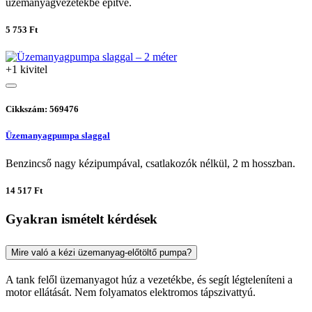
üzemanyagvezetékbe építve.
5 753 Ft
+1 kivitel
Cikkszám: 569476
Üzemanyagpumpa slaggal
Benzincső nagy kézipumpával, csatlakozók nélkül, 2 m hosszban.
14 517 Ft
Gyakran ismételt kérdések
Mire való a kézi üzemanyag-előtöltő pumpa?
A tank felől üzemanyagot húz a vezetékbe, és segít légteleníteni a
motor ellátását. Nem folyamatos elektromos tápszivattyú.