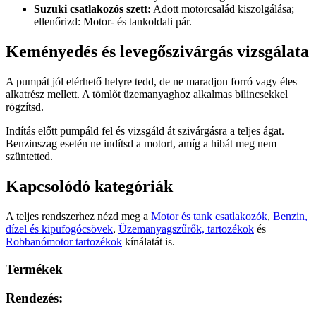
Suzuki csatlakozós szett:
Adott motorcsalád kiszolgálása;
ellenőrizd: Motor- és tankoldali pár.
Keményedés és levegőszivárgás vizsgálata
A pumpát jól elérhető helyre tedd, de ne maradjon forró vagy éles
alkatrész mellett. A tömlőt üzemanyaghoz alkalmas bilincsekkel
rögzítsd.
Indítás előtt pumpáld fel és vizsgáld át szivárgásra a teljes ágat.
Benzinszag esetén ne indítsd a motort, amíg a hibát meg nem
szüntetted.
Kapcsolódó kategóriák
A teljes rendszerhez nézd meg a
Motor és tank csatlakozók
,
Benzin,
dízel és kipufogócsövek
,
Üzemanyagszűrők, tartozékok
és
Robbanómotor tartozékok
kínálatát is.
Termékek
Rendezés: