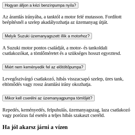
Hogyan álljon a kézi benzinpumpa nyila?
Az áramlás irányába, a tanktól a motor felé mutasson. Fordított
beépítésnél a szelep akadályozhatja az üzemanyag útját.
Melyik Suzuki üzemanyagszett illik a motorhoz?
A Suzuki motor pontos családját, a motor- és tankoldali
csatlakozókat, a tömlőméretet és a szükséges hosszt egyeztesd.
Miért nem keményedik fel az előtöltőpumpa?
Levegőszivárgó csatlakozó, hibás visszacsapó szelep, üres tank,
eltömődés vagy rossz áramlási irány okozhatja.
Mikor kell cserélni az üzemanyagpumpa tömlőjét?
Repedés, keményedés, felpuhulás, üzemanyagszag, laza csatlakozó
vagy porózus fal esetén a teljes hibás szakaszt cseréld.
Ha jól akarsz járni a vízen