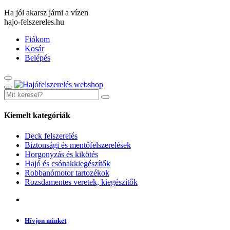
Ha jól akarsz járni a vízen
hajo-felszereles.hu
Fiókom
Kosár
Belépés
Kiemelt kategóriák
Deck felszerelés
Biztonsági és mentőfelszerelések
Horgonyzás és kikötés
Hajó és csónakkiegészítők
Robbanómotor tartozékok
Rozsdamentes veretek, kiegészítők
Hívjon minket