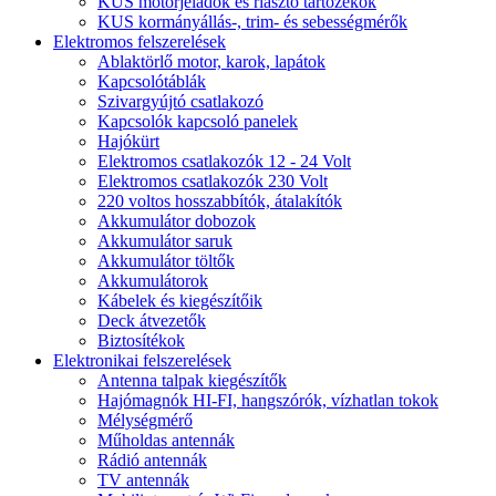
KUS motorjeladók és riasztó tartozékok
KUS kormányállás-, trim- és sebességmérők
Elektromos felszerelések
Ablaktörlő motor, karok, lapátok
Kapcsolótáblák
Szivargyújtó csatlakozó
Kapcsolók kapcsoló panelek
Hajókürt
Elektromos csatlakozók 12 - 24 Volt
Elektromos csatlakozók 230 Volt
220 voltos hosszabbítók, átalakítók
Akkumulátor dobozok
Akkumulátor saruk
Akkumulátor töltők
Akkumulátorok
Kábelek és kiegészítőik
Deck átvezetők
Biztosítékok
Elektronikai felszerelések
Antenna talpak kiegészítők
Hajómagnók HI-FI, hangszórók, vízhatlan tokok
Mélységmérő
Műholdas antennák
Rádió antennák
TV antennák