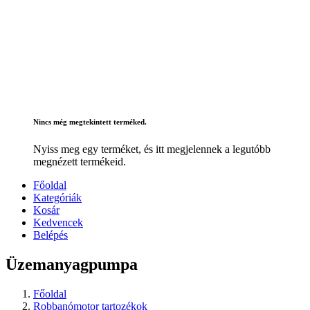
Nincs még megtekintett terméked.
Nyiss meg egy terméket, és itt megjelennek a legutóbb
megnézett termékeid.
Főoldal
Kategóriák
Kosár
Kedvencek
Belépés
Üzemanyagpumpa
Főoldal
Robbanómotor tartozékok