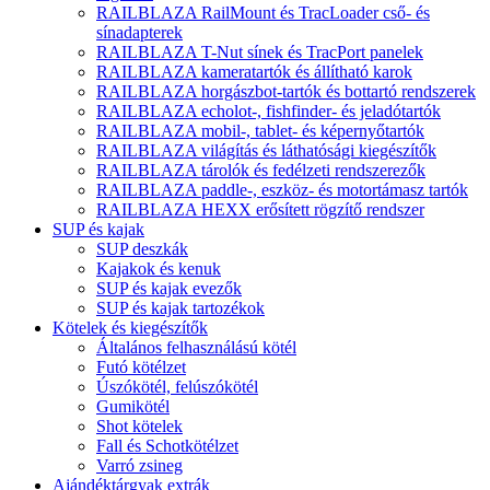
RAILBLAZA RailMount és TracLoader cső- és
sínadapterek
RAILBLAZA T-Nut sínek és TracPort panelek
RAILBLAZA kameratartók és állítható karok
RAILBLAZA horgászbot-tartók és bottartó rendszerek
RAILBLAZA echolot-, fishfinder- és jeladótartók
RAILBLAZA mobil-, tablet- és képernyőtartók
RAILBLAZA világítás és láthatósági kiegészítők
RAILBLAZA tárolók és fedélzeti rendszerezők
RAILBLAZA paddle-, eszköz- és motortámasz tartók
RAILBLAZA HEXX erősített rögzítő rendszer
SUP és kajak
SUP deszkák
Kajakok és kenuk
SUP és kajak evezők
SUP és kajak tartozékok
Kötelek és kiegészítők
Általános felhasználású kötél
Futó kötélzet
Úszókötél, felúszókötél
Gumikötél
Shot kötelek
Fall és Schotkötélzet
Varró zsineg
Ajándéktárgyak extrák