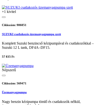
+1 kivitel
Cikkszám: 906051
SUZUKI csatlakozós üzemanyagpumpa szett
Komplett Suzuki benzincső kézipumpával és csatlakozókkal –
Suzuki 12 L tank, DF4A–DF15.
57 835 Ft
Népszerű
Cikkszám: 569471
Üzemanyagpumpa
Nagy benzin kézipumpa tömlő és csatlakozók nélkül,