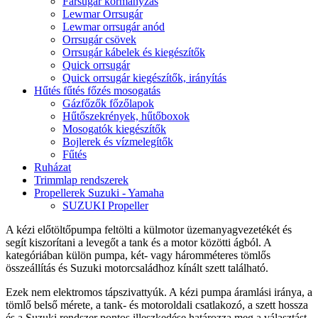
Farsugár kormányzás
Lewmar Orrsugár
Lewmar orrsugár anód
Orrsugár csövek
Orrsugár kábelek és kiegészítők
Quick orrsugár
Quick orrsugár kiegészítők, irányítás
Hűtés fűtés főzés mosogatás
Gázfőzők főzőlapok
Hűtőszekrények, hűtőboxok
Mosogatók kiegészítők
Bojlerek és vízmelegítők
Fűtés
Ruházat
Trimmlap rendszerek
Propellerek Suzuki - Yamaha
SUZUKI Propeller
A kézi előtöltőpumpa feltölti a külmotor üzemanyagvezetékét és
segít kiszorítani a levegőt a tank és a motor közötti ágból. A
kategóriában külön pumpa, két- vagy háromméteres tömlős
összeállítás és Suzuki motorcsaládhoz kínált szett található.
Ezek nem elektromos tápszivattyúk. A kézi pumpa áramlási iránya, a
tömlő belső mérete, a tank- és motoroldali csatlakozó, a szett hossza
és a Suzuki rendszer pontos illeszkedése határozza meg a választást.