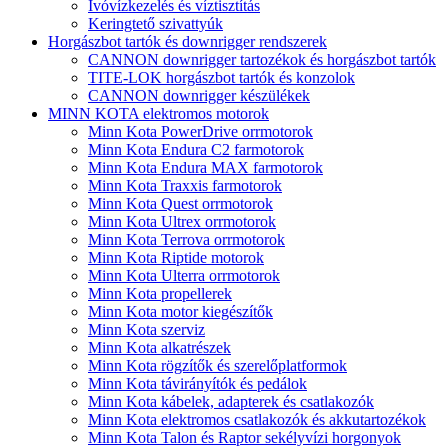
Ivóvízkezelés és víztisztítás
Keringtető szivattyúk
Horgászbot tartók és downrigger rendszerek
CANNON downrigger tartozékok és horgászbot tartók
TITE-LOK horgászbot tartók és konzolok
CANNON downrigger készülékek
MINN KOTA elektromos motorok
Minn Kota PowerDrive orrmotorok
Minn Kota Endura C2 farmotorok
Minn Kota Endura MAX farmotorok
Minn Kota Traxxis farmotorok
Minn Kota Quest orrmotorok
Minn Kota Ultrex orrmotorok
Minn Kota Terrova orrmotorok
Minn Kota Riptide motorok
Minn Kota Ulterra orrmotorok
Minn Kota propellerek
Minn Kota motor kiegészítők
Minn Kota szerviz
Minn Kota alkatrészek
Minn Kota rögzítők és szerelőplatformok
Minn Kota távirányítók és pedálok
Minn Kota kábelek, adapterek és csatlakozók
Minn Kota elektromos csatlakozók és akkutartozékok
Minn Kota Talon és Raptor sekélyvízi horgonyok