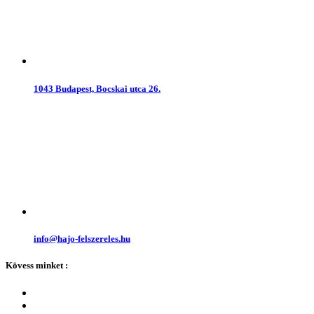
1043 Budapest, Bocskai utca 26.
info@hajo-felszereles.hu
Kövess minket :