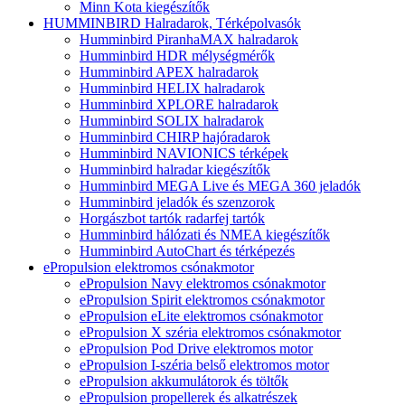
Minn Kota kiegészítők
HUMMINBIRD Halradarok, Térképolvasók
Humminbird PiranhaMAX halradarok
Humminbird HDR mélységmérők
Humminbird APEX halradarok
Humminbird HELIX halradarok
Humminbird XPLORE halradarok
Humminbird SOLIX halradarok
Humminbird CHIRP hajóradarok
Humminbird NAVIONICS térképek
Humminbird halradar kiegészítők
Humminbird MEGA Live és MEGA 360 jeladók
Humminbird jeladók és szenzorok
Horgászbot tartók radarfej tartók
Humminbird hálózati és NMEA kiegészítők
Humminbird AutoChart és térképezés
ePropulsion elektromos csónakmotor
ePropulsion Navy elektromos csónakmotor
ePropulsion Spirit elektromos csónakmotor
ePropulsion eLite elektromos csónakmotor
ePropulsion X széria elektromos csónakmotor
ePropulsion Pod Drive elektromos motor
ePropulsion I-széria belső elektromos motor
ePropulsion akkumulátorok és töltők
ePropulsion propellerek és alkatrészek