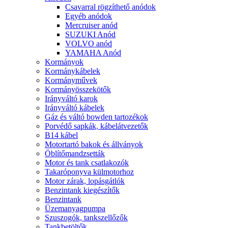
Csavarral rögzíthető anódok
Egyéb anódok
Mercruiser anód
SUZUKI Anód
VOLVO anód
YAMAHA Anód
Kormányok
Kormánykábelek
Kormányművek
Kormányösszekötők
Irányváltó karok
Irányváltó kábelek
Gáz és váltó bowden tartozékok
Porvédő sapkák, kábelátvezetők
B14 kábel
Motortartó bakok és állványok
Öblítőmandzsetták
Motor és tank csatlakozók
Takaróponyva külmotorhoz
Motor zárak, lopásgátlók
Benzintank kiegészítők
Benzintank
Üzemanyagpumpa
Szuszogók, tankszellőzők
Tankbetöltők