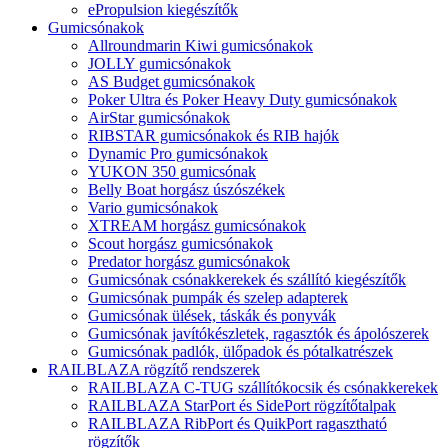
ePropulsion kiegészítők
Gumicsónakok
Allroundmarin Kiwi gumicsónakok
JOLLY gumicsónakok
AS Budget gumicsónakok
Poker Ultra és Poker Heavy Duty gumicsónakok
AirStar gumicsónakok
RIBSTAR gumicsónakok és RIB hajók
Dynamic Pro gumicsónakok
YUKON 350 gumicsónak
Belly Boat horgász úszószékek
Vario gumicsónakok
XTREAM horgász gumicsónakok
Scout horgász gumicsónakok
Predator horgász gumicsónakok
Gumicsónak csónakkerekek és szállító kiegészítők
Gumicsónak pumpák és szelep adapterek
Gumicsónak ülések, táskák és ponyvák
Gumicsónak javítókészletek, ragasztók és ápolószerek
Gumicsónak padlók, ülőpadok és pótalkatrészek
RAILBLAZA rögzítő rendszerek
RAILBLAZA C-TUG szállítókocsik és csónakkerekek
RAILBLAZA StarPort és SidePort rögzítőtalpak
RAILBLAZA RibPort és QuikPort ragasztható
rögzítők