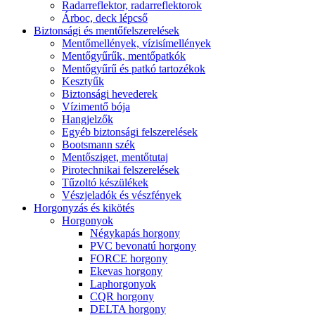
Radarreflektor, radarreflektorok
Árboc, deck lépcső
Biztonsági és mentőfelszerelések
Mentőmellények, vízisímellények
Mentőgyűrűk, mentőpatkók
Mentőgyűrű és patkó tartozékok
Kesztyűk
Biztonsági hevederek
Vízimentő bója
Hangjelzők
Egyéb biztonsági felszerelések
Bootsmann szék
Mentősziget, mentőtutaj
Pirotechnikai felszerelések
Tűzoltó készülékek
Vészjeladók és vészfények
Horgonyzás és kikötés
Horgonyok
Négykapás horgony
PVC bevonatú horgony
FORCE horgony
Ekevas horgony
Laphorgonyok
CQR horgony
DELTA horgony