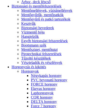
Árboc, deck lépcső
Biztonsági és mentőfelszerelések
Mentőmellények, vízisímellények
Mentőgyűrűk, mentőpatkók
Mentőgyűrű és patkó tartozékok
Kesztyűk
Biztonsági hevederek
Vízimentő bója
Hangjelzők
Egyéb biztonsági felszerelések
Bootsmann szék
Mentősziget, mentőtutaj
Pirotechnikai felszerelések
Tűzoltó készülékek
Vészjeladók és vészfények
Horgonyzás és kikötés
Horgonyok
Négykapás horgony
PVC bevonatú horgony
FORCE horgony
Ekevas horgony
Laphorgonyok
CQR horgony
DELTA horgony
Force 7 horgony