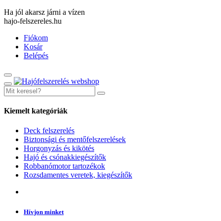
Ha jól akarsz járni a vízen
hajo-felszereles.hu
Fiókom
Kosár
Belépés
Kiemelt kategóriák
Deck felszerelés
Biztonsági és mentőfelszerelések
Horgonyzás és kikötés
Hajó és csónakkiegészítők
Robbanómotor tartozékok
Rozsdamentes veretek, kiegészítők
Hívjon minket