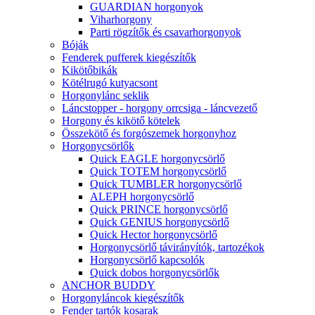
GUARDIAN horgonyok
Viharhorgony
Parti rögzítők és csavarhorgonyok
Bóják
Fenderek pufferek kiegészítők
Kikötőbikák
Kötélrugó kutyacsont
Horgonylánc seklik
Láncstopper - horgony orrcsiga - láncvezető
Horgony és kikötő kötelek
Összekötő és forgószemek horgonyhoz
Horgonycsörlők
Quick EAGLE horgonycsörlő
Quick TOTEM horgonycsörlő
Quick TUMBLER horgonycsörlő
ALEPH horgonycsörlő
Quick PRINCE horgonycsörlő
Quick GENIUS horgonycsörlő
Quick Hector horgonycsörlő
Horgonycsörlő távirányítók, tartozékok
Horgonycsörlő kapcsolók
Quick dobos horgonycsörlők
ANCHOR BUDDY
Horgonyláncok kiegészítők
Fender tartók kosarak