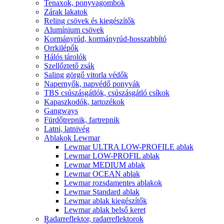
Tenaxok, ponyvagombok
Zárak lakatok
Reling csövek és kiegészítők
Alumínium csövek
Kormányrúd, kormányrúd-hosszabbító
Orrkilépők
Hálós tárolók
Szellőztető zsák
Saling görgő vitorla védők
Napernyők, napvédő ponyvák
TBS csúszásgátlók, csúszásgátló csíkok
Kapaszkodók, tartozékok
Gangways
Fürdőtrepnik, fartrepnik
Latni, latnivég
Ablakok Lewmar
Lewmar ULTRA LOW-PROFILE ablak
Lewmar LOW-PROFIL ablak
Lewmar MEDIUM ablak
Lewmar OCEAN ablak
Lewmar rozsdamentes ablakok
Lewmar Standard ablak
Lewmar ablak kiegészítők
Lewmar ablak belső keret
Radarreflektor, radarreflektorok