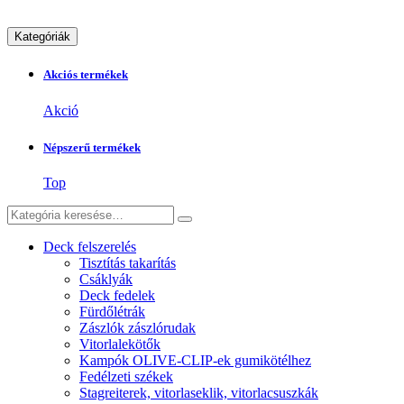
Kategóriák
Akciós termékek
Akció
Népszerű termékek
Top
Deck felszerelés
Tisztítás takarítás
Csáklyák
Deck fedelek
Fürdőlétrák
Zászlók zászlórudak
Vitorlalekötők
Kampók OLIVE-CLIP-ek gumikötélhez
Fedélzeti székek
Stagreiterek, vitorlaseklik, vitorlacsuszkák