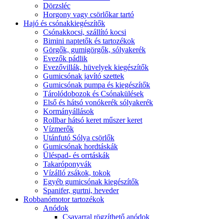
Dörzsléc
Horgony vagy csörlőkar tartó
Hajó és csónakkiegészítők
Csónakkocsi, szállító kocsi
Bimini naptetők és tartozékok
Görgők, gumigörgők, sólyakerék
Evezők pádlik
Evezővillák, hüvelyek kiegészítők
Gumicsónak javító szettek
Gumicsónak pumpa és kiegészítők
Tárolódobozok és Csónakülések
Első és hátsó vonókerék sólyakerék
Kormányállások
Rollbar hátsó keret műszer keret
Vízmerők
Utánfutó Sólya csörlők
Gumicsónak hordtáskák
Üléspad- és orrtáskák
Takaróponyvák
Vízálló zsákok, tokok
Egyéb gumicsónak kiegészítők
Spanifer, gurtni, heveder
Robbanómotor tartozékok
Anódok
Csavarral rögzíthető anódok