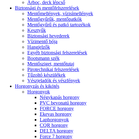
Árboc, deck lépcső
Biztonsági és mentőfelszerelések
Mentőmellények, vízisímellények
Mentőgyűrűk, mentőpatkók
Mentőgyűrű és patkó tartozékok
Kesztyűk
Biztonsági hevederek
Vízimentő bója
Hangjelzők
Egyéb biztonsági felszerelések
Bootsmann szék
Mentősziget, mentőtutaj
Pirotechnikai felszerelések
Tűzoltó készülékek
Vészjeladók és vészfények
Horgonyzás és kikötés
Horgonyok
Négykapás horgony
PVC bevonatú horgony
FORCE horgony
Ekevas horgony
Laphorgonyok
CQR horgony
DELTA horgony
Force 7 horgony