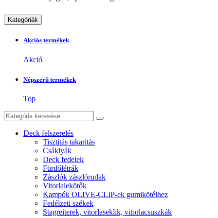
Kategóriák
Akciós termékek
Akció
Népszerű termékek
Top
Deck felszerelés
Tisztítás takarítás
Csáklyák
Deck fedelek
Fürdőlétrák
Zászlók zászlórudak
Vitorlalekötők
Kampók OLIVE-CLIP-ek gumikötélhez
Fedélzeti székek
Stagreiterek, vitorlaseklik, vitorlacsuszkák