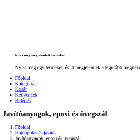
Nincs még megtekintett terméked.
Nyiss meg egy terméket, és itt megjelennek a legutóbb megnéze
Főoldal
Kategóriák
Kosár
Kedvencek
Belépés
Javítóanyagok, epoxi és üvegszál
Főoldal
Hajóápolás és javítás
Javítóanyagok, epoxi és üvegszál