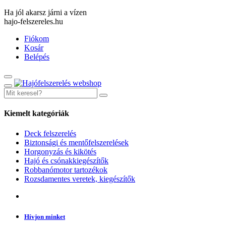
Ha jól akarsz járni a vízen
hajo-felszereles.hu
Fiókom
Kosár
Belépés
Kiemelt kategóriák
Deck felszerelés
Biztonsági és mentőfelszerelések
Horgonyzás és kikötés
Hajó és csónakkiegészítők
Robbanómotor tartozékok
Rozsdamentes veretek, kiegészítők
Hívjon minket