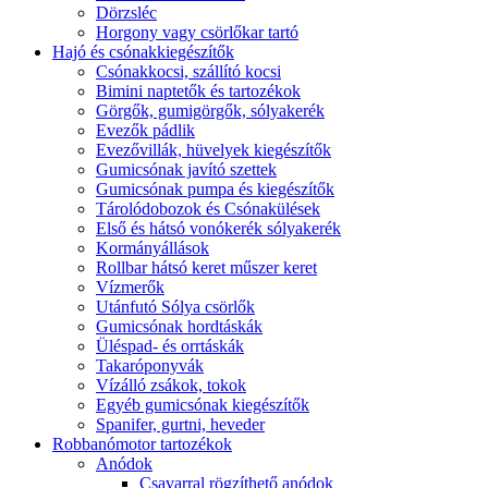
Dörzsléc
Horgony vagy csörlőkar tartó
Hajó és csónakkiegészítők
Csónakkocsi, szállító kocsi
Bimini naptetők és tartozékok
Görgők, gumigörgők, sólyakerék
Evezők pádlik
Evezővillák, hüvelyek kiegészítők
Gumicsónak javító szettek
Gumicsónak pumpa és kiegészítők
Tárolódobozok és Csónakülések
Első és hátsó vonókerék sólyakerék
Kormányállások
Rollbar hátsó keret műszer keret
Vízmerők
Utánfutó Sólya csörlők
Gumicsónak hordtáskák
Üléspad- és orrtáskák
Takaróponyvák
Vízálló zsákok, tokok
Egyéb gumicsónak kiegészítők
Spanifer, gurtni, heveder
Robbanómotor tartozékok
Anódok
Csavarral rögzíthető anódok