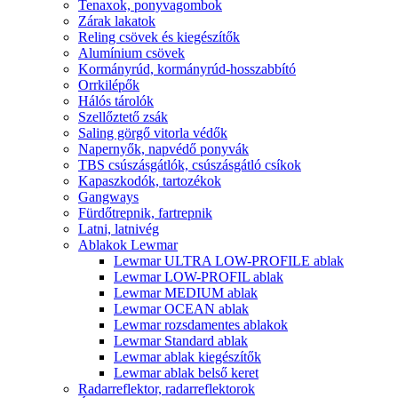
Tenaxok, ponyvagombok
Zárak lakatok
Reling csövek és kiegészítők
Alumínium csövek
Kormányrúd, kormányrúd-hosszabbító
Orrkilépők
Hálós tárolók
Szellőztető zsák
Saling görgő vitorla védők
Napernyők, napvédő ponyvák
TBS csúszásgátlók, csúszásgátló csíkok
Kapaszkodók, tartozékok
Gangways
Fürdőtrepnik, fartrepnik
Latni, latnivég
Ablakok Lewmar
Lewmar ULTRA LOW-PROFILE ablak
Lewmar LOW-PROFIL ablak
Lewmar MEDIUM ablak
Lewmar OCEAN ablak
Lewmar rozsdamentes ablakok
Lewmar Standard ablak
Lewmar ablak kiegészítők
Lewmar ablak belső keret
Radarreflektor, radarreflektorok