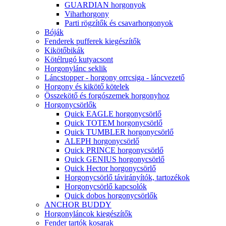
GUARDIAN horgonyok
Viharhorgony
Parti rögzítők és csavarhorgonyok
Bóják
Fenderek pufferek kiegészítők
Kikötőbikák
Kötélrugó kutyacsont
Horgonylánc seklik
Láncstopper - horgony orrcsiga - láncvezető
Horgony és kikötő kötelek
Összekötő és forgószemek horgonyhoz
Horgonycsörlők
Quick EAGLE horgonycsörlő
Quick TOTEM horgonycsörlő
Quick TUMBLER horgonycsörlő
ALEPH horgonycsörlő
Quick PRINCE horgonycsörlő
Quick GENIUS horgonycsörlő
Quick Hector horgonycsörlő
Horgonycsörlő távirányítók, tartozékok
Horgonycsörlő kapcsolók
Quick dobos horgonycsörlők
ANCHOR BUDDY
Horgonyláncok kiegészítők
Fender tartók kosarak