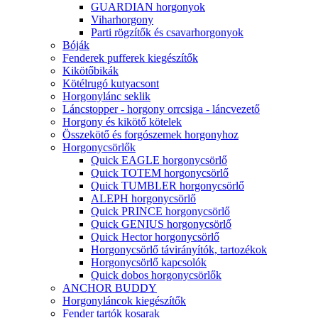
GUARDIAN horgonyok
Viharhorgony
Parti rögzítők és csavarhorgonyok
Bóják
Fenderek pufferek kiegészítők
Kikötőbikák
Kötélrugó kutyacsont
Horgonylánc seklik
Láncstopper - horgony orrcsiga - láncvezető
Horgony és kikötő kötelek
Összekötő és forgószemek horgonyhoz
Horgonycsörlők
Quick EAGLE horgonycsörlő
Quick TOTEM horgonycsörlő
Quick TUMBLER horgonycsörlő
ALEPH horgonycsörlő
Quick PRINCE horgonycsörlő
Quick GENIUS horgonycsörlő
Quick Hector horgonycsörlő
Horgonycsörlő távirányítók, tartozékok
Horgonycsörlő kapcsolók
Quick dobos horgonycsörlők
ANCHOR BUDDY
Horgonyláncok kiegészítők
Fender tartók kosarak