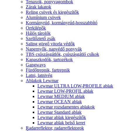
Tenaxok, ponyvagombok
Zárak lakatok
Reling csövek és kiegészítők
Alumínium csövek
Kormányrúd, kormányrúd-hosszabbító
Orrkilépők
Hálós tárolók
Szellőztető zsák
Saling görgő vitorla védők
Napernyők, napvédő ponyvák
TBS csúszásgátlók, csúszásgátló csíkok
Kapaszkodók, tartozékok
Gangways
Fürdőtrepnik, fartrepnik
Latni, latnivég
Ablakok Lewmar
Lewmar ULTRA LOW-PROFILE ablak
Lewmar LOW-PROFIL ablak
Lewmar MEDIUM ablak
Lewmar OCEAN ablak
Lewmar rozsdamentes ablakok
Lewmar Standard ablak
Lewmar ablak kiegészítők
Lewmar ablak belső keret
Radarreflektor, radarreflektorok