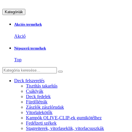
Kategóriák
Akciós termékek
Akció
Népszerű termékek
Top
Deck felszerelés
Tisztítás takarítás
Csáklyák
Deck fedelek
Fürdőlétrák
Zászlók zászlórudak
Vitorlalekötők
Kampók OLIVE-CLIP-ek gumikötélhez
Fedélzeti székek
Stagreiterek, vitorlaseklik, vitorlacsuszkák