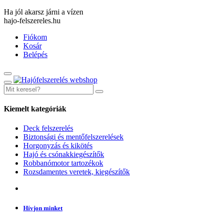
Ha jól akarsz járni a vízen
hajo-felszereles.hu
Fiókom
Kosár
Belépés
Kiemelt kategóriák
Deck felszerelés
Biztonsági és mentőfelszerelések
Horgonyzás és kikötés
Hajó és csónakkiegészítők
Robbanómotor tartozékok
Rozsdamentes veretek, kiegészítők
Hívjon minket