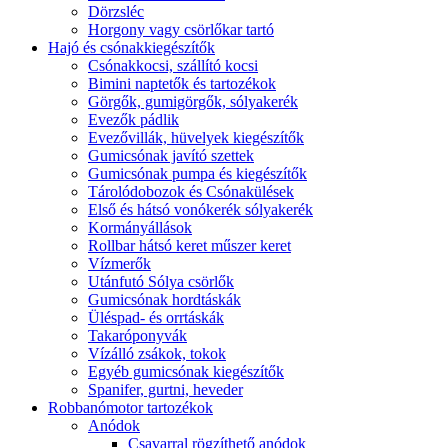
Dörzsléc
Horgony vagy csörlőkar tartó
Hajó és csónakkiegészítők
Csónakkocsi, szállító kocsi
Bimini naptetők és tartozékok
Görgők, gumigörgők, sólyakerék
Evezők pádlik
Evezővillák, hüvelyek kiegészítők
Gumicsónak javító szettek
Gumicsónak pumpa és kiegészítők
Tárolódobozok és Csónakülések
Első és hátsó vonókerék sólyakerék
Kormányállások
Rollbar hátsó keret műszer keret
Vízmerők
Utánfutó Sólya csörlők
Gumicsónak hordtáskák
Üléspad- és orrtáskák
Takaróponyvák
Vízálló zsákok, tokok
Egyéb gumicsónak kiegészítők
Spanifer, gurtni, heveder
Robbanómotor tartozékok
Anódok
Csavarral rögzíthető anódok