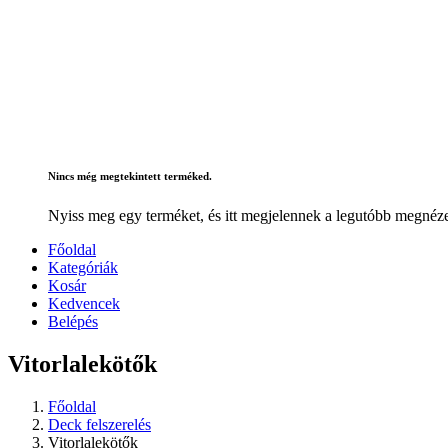
Nincs még megtekintett terméked.
Nyiss meg egy terméket, és itt megjelennek a legutóbb megnéze
Főoldal
Kategóriák
Kosár
Kedvencek
Belépés
Vitorlalekötők
Főoldal
Deck felszerelés
Vitorlalekötők