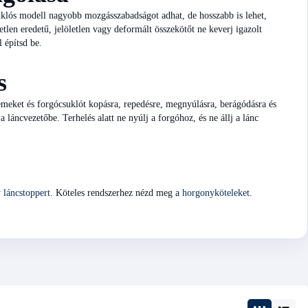
csuklós modell nagyobb mozgásszabadságot adhat, de hosszabb is lehet,
tlen eredetű, jelöletlen vagy deformált összekötőt ne keverj igazolt
 építsd be.
s
zemeket és forgócsuklót kopásra, repedésre, megnyúlásra, berágódásra és
a láncvezetőbe. Terhelés alatt ne nyúlj a forgóhoz, és ne állj a lánc
 láncstoppert
. Köteles rendszerhez nézd meg a
horgonyköteleket
.