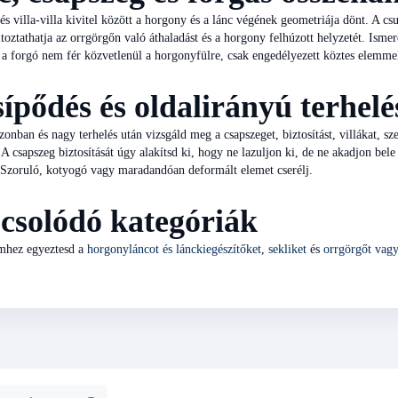
és villa-villa kivitel között a horgony és a lánc végének geometriája dönt. A 
oztathatja az orrgörgőn való áthaladást és a horgony felhúzott helyzetét. Ismere
 a forgó nem fér közvetlenül a horgonyfülre, csak engedélyezett köztes elemmel
ípődés és oldalirányú terhelé
onban és nagy terhelés után vizsgáld meg a csapszeget, biztosítást, villákat, s
 A csapszeg biztosítását úgy alakítsd ki, hogy ne lazuljon ki, de ne akadjon bele 
 Szoruló, kotyogó vagy maradandóan deformált elemet cserélj.
csolódó kategóriák
mhez egyeztesd a
horgonyláncot és lánckiegészítőket
,
sekliket
és
orrgörgőt vagy