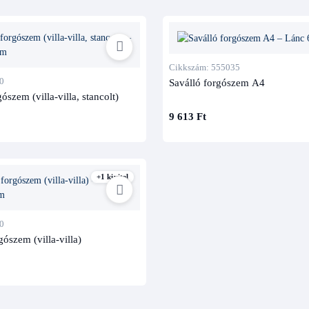
Cikkszám: 555035
0
Saválló forgószem A4
zem (villa-villa, stancolt)
9 613 Ft
+1 kivitel
0
szem (villa-villa)