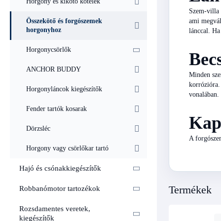
Horgony és kikötő kötelek
Szem-villa 
Összekötő és forgószemek
ami megvált
horgonyhoz
lánccal. Ha
Horgonycsörlők
Becs
ANCHOR BUDDY
Minden szez
korrózióra.
Horgonyláncok kiegészítők
vonalában.
Fender tartók kosarak
Kap
Dörzsléc
A forgósze
Horgony vagy csörlőkar tartó
Hajó és csónakkiegészítők
Termékek
Robbanómotor tartozékok
Rozsdamentes veretek,
kiegészítők