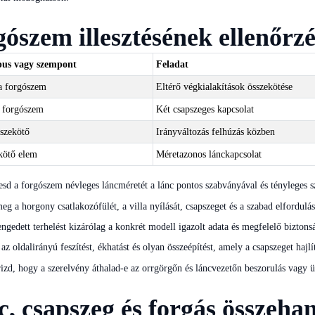
ószem illesztésének ellenőrzé
pus vagy szempont
Feladat
a forgószem
Eltérő végkialakítások összekötése
a forgószem
Két csapszeges kapcsolat
szekötő
Irányváltozás felhúzás közben
kötő elem
Méretazonos lánckapcsolat
sd a forgószem névleges láncméretét a lánc pontos szabványával és tényleges 
g a horgony csatlakozófülét, a villa nyílását, csapszeget és a szabad elfordulá
gedett terhelést kizárólag a konkrét modell igazolt adata és megfelelő biztonsá
az oldalirányú feszítést, ékhatást és olyan összeépítést, amely a csapszeget hajlít
izd, hogy a szerelvény áthalad-e az orrgörgőn és láncvezetőn beszorulás vagy ü
, csapszeg és forgás összeha