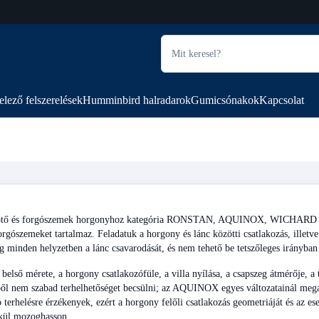
elező felszerelések
Humminbird halradarok
Gumicsónakok
Kapcsolat
tő és forgószemek horgonyhoz kategória RONSTAN, AQUINOX, WICHARD és más 
rgószemeket tartalmaz. Feladatuk a horgony és lánc közötti csatlakozás, illetv
g minden helyzetben a lánc csavarodását, és nem tehető be tetszőleges irányba
belső mérete, a horgony csatlakozófüle, a villa nyílása, a csapszeg átmérője, a
ől nem szabad terhelhetőséget becsülni; az AQUINOX egyes változatainál megad
ó terhelésre érzékenyek, ezért a horgony felőli csatlakozás geometriáját és az ese
lkül mozoghasson.