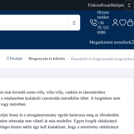
Fiókom
Kosár
Belépés
Hívjon
minket
+36
70 325
6986
Megtekintett termékek
Főoldal
Horgonyzás és kikötés
Összekötő és forgószemek horgonyhoz
kivitelű szem-villa, villa-villa, csuklós és láncmérethez
e a rendszerben kialakuló csavarodás mérséklése lehet. A forgóelem nem
n vagy méretben.
 teljes hossz és a mozgástartomány együtt határozza meg az illeszkedést.
ott teheradat sem vihető át más modellre. Egyes forgók oldalirányú
tleges köztes seklit úgy kell kialakítani, hogy a szerelvény oldalirányú