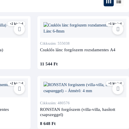
+2 kivitel
+1 kivitel
Cikkszám: 555038
a)
Csuklós lánc forgószem rozsdamentes A4
11 544 Ft
+2 kivitel
+1 kivitel
Cikkszám: 480576
entes
RONSTAN forgószem (villa-villa, hasított
csapszeggel)
8 648 Ft