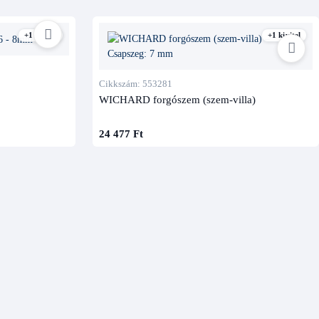
+1 kivitel
+1 kivitel
Cikkszám: 553281
WICHARD forgószem (szem-villa)
24 477 Ft