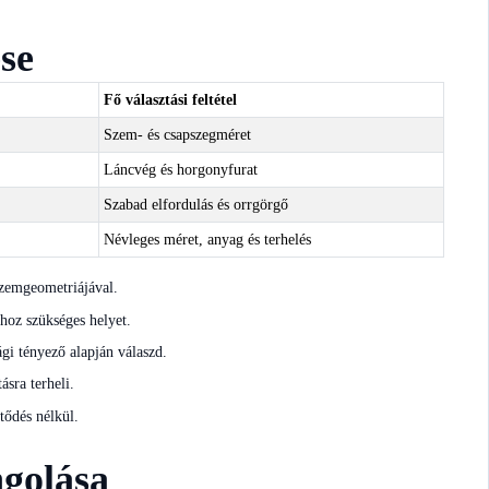
se
Fő választási feltétel
Szem- és csapszegméret
Láncvég és horgonyfurat
Szabad elfordulás és orrgörgő
Névleges méret, anyag és terhelés
szemgeometriájával.
shoz szükséges helyet.
gi tényező alapján válaszd.
ásra terheli.
tődés nélkül.
ngolása