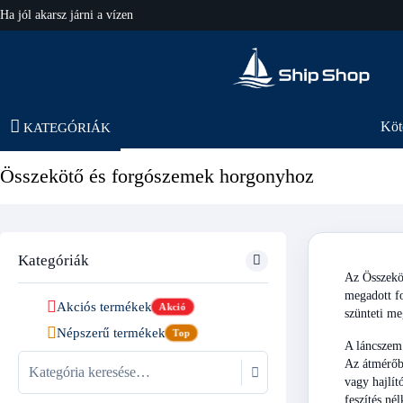
hajo-felszereles.hu
Köt
KATEGÓRIÁK
Összekötő és forgószemek horgonyhoz
Kategóriák
Az Összekö
megadott fo
Akciós termékek
Akció
szünteti me
Népszerű termékek
Top
A láncszem 
Az átmérőb
vagy hajlít
feszítés né