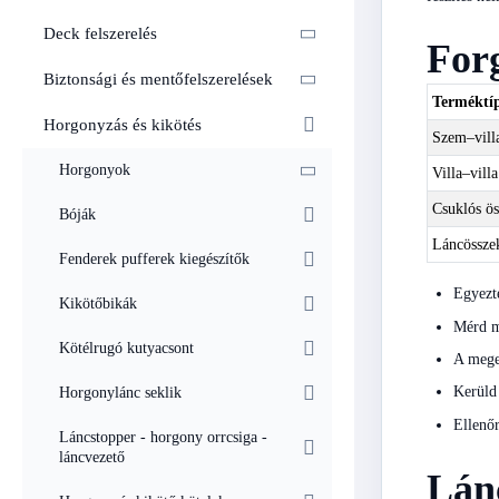
Deck felszerelés
Forg
Biztonsági és mentőfelszerelések
Terméktí
Horgonyzás és kikötés
Szem–vill
Horgonyok
Villa–vill
Csuklós ös
Bóják
Láncössze
Fenderek pufferek kiegészítők
Egyezte
Kikötőbikák
Mérd me
Kötélrugó kutyacsont
A megen
Kerüld 
Horgonylánc seklik
Ellenőr
Láncstopper - horgony orrcsiga -
láncvezető
Lánc