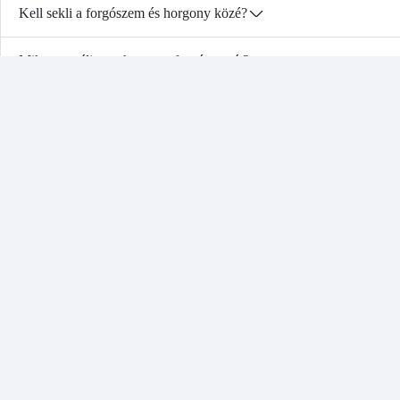
Kell sekli a forgószem és horgony közé?
Mikor cseréljem a horgony forgószemét?
Ha jól akarsz járni a vízen
Iratkozz fel, és elsőként értesülsz az akciókról, az új h
vízi tippekről.
Menü
Kötelező fe