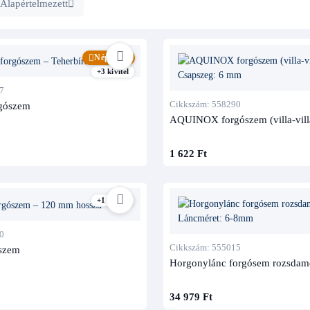
Alapértelmezett
Népszerű
+3 kivitel
7
Cikkszám: 558290
gószem
AQUINOX forgószem (villa-vill
1 622 Ft
+1 kivitel
0
Cikkszám: 555015
szem
Horgonylánc forgósem rozsdam
34 979 Ft