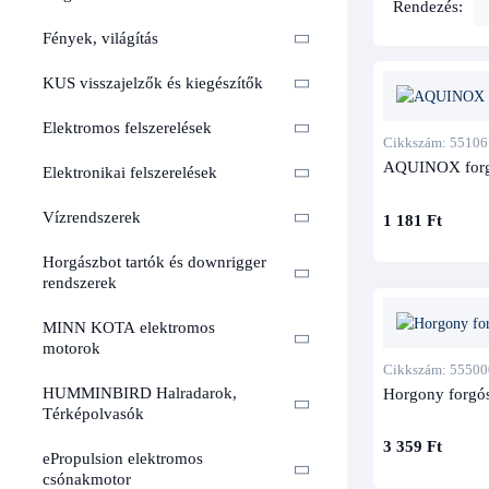
Rendezés:
Fények, világítás
KUS visszajelzők és kiegészítők
Elektromos felszerelések
Cikkszám: 55106
AQUINOX for
Elektronikai felszerelések
Vízrendszerek
1 181 Ft
Horgászbot tartók és downrigger
rendszerek
MINN KOTA elektromos
motorok
Cikkszám: 55500
Horgony forgó
HUMMINBIRD Halradarok,
Térképolvasók
3 359 Ft
ePropulsion elektromos
csónakmotor