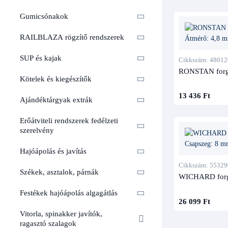
Gumicsónakok
RAILBLAZA rögzítő rendszerek
SUP és kajak
Cikkszám: 48012
RONSTAN forgós
Kötelek és kiegészítők
13 436 Ft
Ajándéktárgyak extrák
Erőátviteli rendszerek fedélzeti
szerelvény
Hajóápolás és javítás
Cikkszám: 55329
Székek, asztalok, párnák
WICHARD forgó
Festékek hajóápolás algagátlás
26 099 Ft
Vitorla, spinakker javítók,
ragasztó szalagok