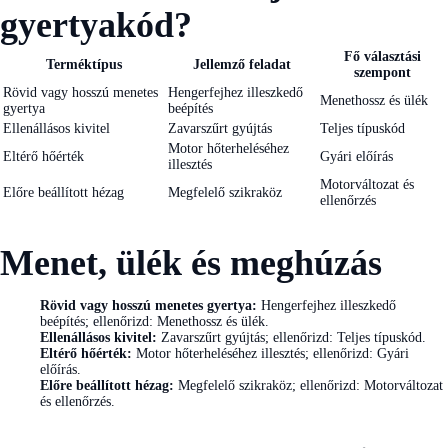
gyertyakód?
Fő választási
Terméktípus
Jellemző feladat
szempont
Rövid vagy hosszú menetes
Hengerfejhez illeszkedő
Menethossz és ülék
gyertya
beépítés
Ellenállásos kivitel
Zavarszűrt gyújtás
Teljes típuskód
Motor hőterheléséhez
Eltérő hőérték
Gyári előírás
illesztés
Motorváltozat és
Előre beállított hézag
Megfelelő szikraköz
ellenőrzés
Menet, ülék és meghúzás
Rövid vagy hosszú menetes gyertya:
Hengerfejhez illeszkedő
beépítés; ellenőrizd: Menethossz és ülék.
Ellenállásos kivitel:
Zavarszűrt gyújtás; ellenőrizd: Teljes típuskód.
Eltérő hőérték:
Motor hőterheléséhez illesztés; ellenőrizd: Gyári
előírás.
Előre beállított hézag:
Megfelelő szikraköz; ellenőrizd: Motorváltozat
és ellenőrzés.