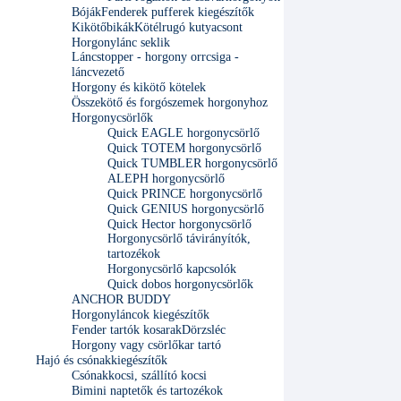
Bóják
Fenderek pufferek kiegészítők
Kikötőbikák
Kötélrugó kutyacsont
Horgonylánc seklik
Láncstopper - horgony orrcsiga -
láncvezető
Horgony és kikötő kötelek
Összekötő és forgószemek horgonyhoz
Horgonycsörlők
Quick EAGLE horgonycsörlő
Quick TOTEM horgonycsörlő
Quick TUMBLER horgonycsörlő
ALEPH horgonycsörlő
Quick PRINCE horgonycsörlő
Quick GENIUS horgonycsörlő
Quick Hector horgonycsörlő
Horgonycsörlő távirányítók,
tartozékok
Horgonycsörlő kapcsolók
Quick dobos horgonycsörlők
ANCHOR BUDDY
Horgonyláncok kiegészítők
Fender tartók kosarak
Dörzsléc
Horgony vagy csörlőkar tartó
Hajó és csónakkiegészítők
Csónakkocsi, szállító kocsi
Bimini naptetők és tartozékok