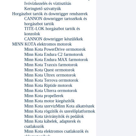
Ivóvízkezelés és víztisztítás
Keringtető szivattyúk
Horgászbot tartók és downrigger rendszerek
CANNON downrigger tartozékok és
horgászbot tartók
TITE-LOK horgászbot tartók és
konzolok
CANNON downrigger készülékek
MINN KOTA elektromos motorok
Minn Kota PowerDrive orrmotorok
Minn Kota Endura C2 farmotorok
Minn Kota Endura MAX farmotorok
Minn Kota Traxxis farmotorok
Minn Kota Quest orrmotorok
Minn Kota Ultrex orrmotorok
Minn Kota Terrova orrmotorok
Minn Kota Riptide motorok
Minn Kota Ulterra orrmotorok
Minn Kota propellerek
Minn Kota motor kiegészítők
Minn Kota szerviz
Minn Kota alkatrészek
Minn Kota rögzítők és szerelőplatformok
Minn Kota távirányítók és pedálok
Minn Kota kábelek, adapterek és
csatlakozók
Minn Kota elektromos csatlakozók és