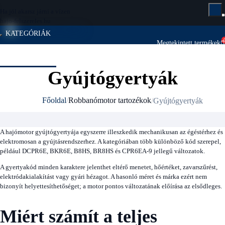
Ha jól akarsz járni a vízen
hajo-felszereles.hu
KATEGÓRIÁK
Megtekintett termékek
Megtekintett termékek
KATEGÓRIÁK
Gyújtógyertyák
Robbanómotor tartozékok
Főoldal
Gyújtógyertyák
A hajómotor gyújtógyertyája egyszerre illeszkedik mechanikusan az égéstérhez és
elektromosan a gyújtásrendszerhez. A kategóriában több különböző kód szerepel,
például DCPR6E, BKR6E, B8HS, BR8HS és CPR6EA-9 jellegű változatok.
A gyertyakód minden karaktere jelenthet eltérő menetet, hőértéket, zavarszűrést,
elektródakialakítást vagy gyári hézagot. A hasonló méret és márka ezért nem
bizonyít helyettesíthetőséget; a motor pontos változatának előírása az elsődleges.
Miért számít a teljes