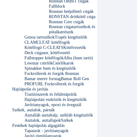
Ronstan ORBIT csigák
Fallblock
Ronstan beépíthető csigák
RONSTAN drótkötél csiga
Ronstan Core csigák
Ronstan csigatartozékok és
pótalkatrészek
Genoa tartozékok
Trapéz kiegészítők
CLAMCLEAT kötélfogók
Kötélfogó C-CLEATS
Kötélvezetők
Deck csigasor, kötélvezető
Fallstopper kötélfogók
Alba (bum tartó)
Lewmar csörlők
Csörlőkarok
Spinakker bum és kiegészítők
Fockrollerek és forgók Ronstan
Bamar merev forstag
Bamar Roll Gen
PROFURL Fockrollerek és forgók
Hajóápolás és javítás
Tisztítószerek és felületápolók
Hajóápolási eszközök és kiegészítők
Javítóanyagok, epoxi és üvegszál
Székek, asztalok, párnák
Asztalláb asztaltalp, székláb kiegészítők
Asztalok, asztallapok
Székek
Festékek hajóápolás algagátlás
Tapaszok - javítóanyagok
Javító tömítőanyagok