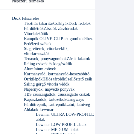
Népszerű termékek
Deck felszerelés
Tisztítás takarítás
Csáklyák
Deck fedelek
Fürdőlétrák
Zászlók zászlórudak
Vitorlalekötők
Kampók OLIVE-CLIP-ek gumikötélhez
Fedélzeti székek
Stagreiterek, vitorlaseklik,
vitorlacsuszkák
Tenaxok, ponyvagombok
Zárak lakatok
Reling csövek és kiegészítők
Alumínium csövek
Kormányrúd, kormányrúd-hosszabbító
Orrkilépők
Hálós tárolók
Szellőztető zsák
Saling görgő vitorla védők
Napernyők, napvédő ponyvák
TBS csúszásgátlók, csúszásgátló csíkok
Kapaszkodók, tartozékok
Gangways
Fürdőtrepnik, fartrepnik
Latni, latnivég
Ablakok Lewmar
Lewmar ULTRA LOW-PROFILE
ablak
Lewmar LOW-PROFIL ablak
Lewmar MEDIUM ablak