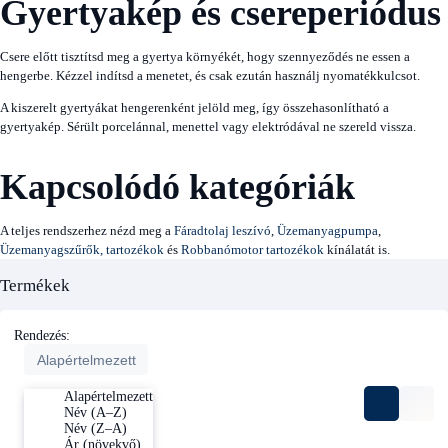
Gyertyakép és csereperiódus
Csere előtt tisztítsd meg a gyertya környékét, hogy szennyeződés ne essen a
hengerbe. Kézzel indítsd a menetet, és csak ezután használj nyomatékkulcsot.
A kiszerelt gyertyákat hengerenként jelöld meg, így összehasonlítható a
gyertyakép. Sérült porcelánnal, menettel vagy elektródával ne szereld vissza.
Kapcsolódó kategóriák
A teljes rendszerhez nézd meg a
Fáradtolaj leszívó
,
Üzemanyagpumpa
,
Üzemanyagszűrők, tartozékok
és
Robbanómotor tartozékok
kínálatát is.
Termékek
Rendezés:
Alapértelmezett
Alapértelmezett
Név (A–Z)
Név (Z–A)
Ár (növekvő)