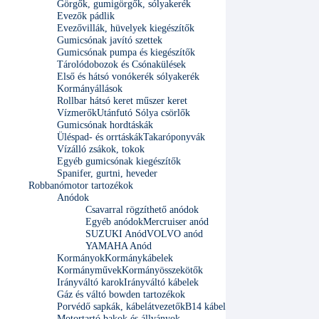
Görgők, gumigörgők, sólyakerék
Evezők pádlik
Evezővillák, hüvelyek kiegészítők
Gumicsónak javító szettek
Gumicsónak pumpa és kiegészítők
Tárolódobozok és Csónakülések
Első és hátsó vonókerék sólyakerék
Kormányállások
Rollbar hátsó keret műszer keret
Vízmerők
Utánfutó Sólya csörlők
Gumicsónak hordtáskák
Üléspad- és orrtáskák
Takaróponyvák
Vízálló zsákok, tokok
Egyéb gumicsónak kiegészítők
Spanifer, gurtni, heveder
Robbanómotor tartozékok
Anódok
Csavarral rögzíthető anódok
Egyéb anódok
Mercruiser anód
SUZUKI Anód
VOLVO anód
YAMAHA Anód
Kormányok
Kormánykábelek
Kormányművek
Kormányösszekötők
Irányváltó karok
Irányváltó kábelek
Gáz és váltó bowden tartozékok
Porvédő sapkák, kábelátvezetők
B14 kábel
Motortartó bakok és állványok