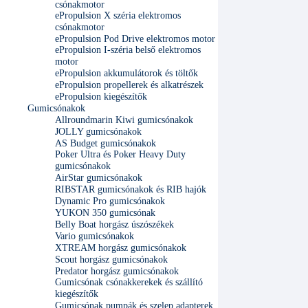
csónakmotor
ePropulsion X széria elektromos
csónakmotor
ePropulsion Pod Drive elektromos motor
ePropulsion I-széria belső elektromos
motor
ePropulsion akkumulátorok és töltők
ePropulsion propellerek és alkatrészek
ePropulsion kiegészítők
Gumicsónakok
Allroundmarin Kiwi gumicsónakok
JOLLY gumicsónakok
AS Budget gumicsónakok
Poker Ultra és Poker Heavy Duty
gumicsónakok
AirStar gumicsónakok
RIBSTAR gumicsónakok és RIB hajók
Dynamic Pro gumicsónakok
YUKON 350 gumicsónak
Belly Boat horgász úszószékek
Vario gumicsónakok
XTREAM horgász gumicsónakok
Scout horgász gumicsónakok
Predator horgász gumicsónakok
Gumicsónak csónakkerekek és szállító
kiegészítők
Gumicsónak pumpák és szelep adapterek