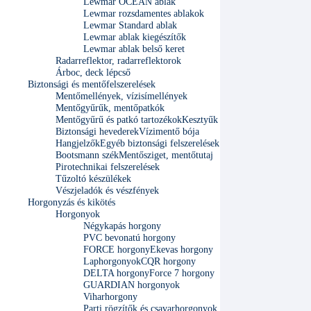
Lewmar OCEAN ablak
Lewmar rozsdamentes ablakok
Lewmar Standard ablak
Lewmar ablak kiegészítők
Lewmar ablak belső keret
Radarreflektor, radarreflektorok
Árboc, deck lépcső
Biztonsági és mentőfelszerelések
Mentőmellények, vízisímellények
Mentőgyűrűk, mentőpatkók
Mentőgyűrű és patkó tartozékok
Kesztyűk
Biztonsági hevederek
Vízimentő bója
Hangjelzők
Egyéb biztonsági felszerelések
Bootsmann szék
Mentősziget, mentőtutaj
Pirotechnikai felszerelések
Tűzoltó készülékek
Vészjeladók és vészfények
Horgonyzás és kikötés
Horgonyok
Négykapás horgony
PVC bevonatú horgony
FORCE horgony
Ekevas horgony
Laphorgonyok
CQR horgony
DELTA horgony
Force 7 horgony
GUARDIAN horgonyok
Viharhorgony
Parti rögzítők és csavarhorgonyok