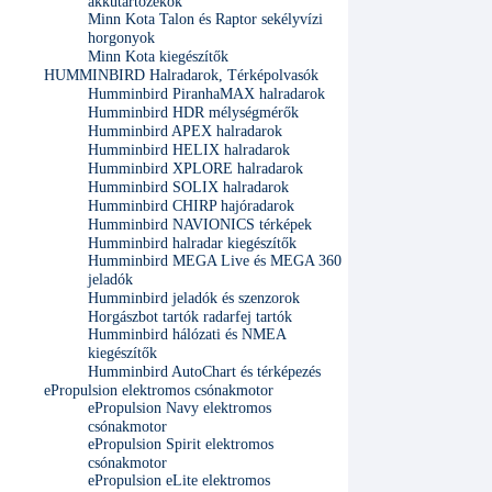
akkutartozékok
Minn Kota Talon és Raptor sekélyvízi
horgonyok
Minn Kota kiegészítők
HUMMINBIRD Halradarok, Térképolvasók
Humminbird PiranhaMAX halradarok
Humminbird HDR mélységmérők
Humminbird APEX halradarok
Humminbird HELIX halradarok
Humminbird XPLORE halradarok
Humminbird SOLIX halradarok
Humminbird CHIRP hajóradarok
Humminbird NAVIONICS térképek
Humminbird halradar kiegészítők
Humminbird MEGA Live és MEGA 360
jeladók
Humminbird jeladók és szenzorok
Horgászbot tartók radarfej tartók
Humminbird hálózati és NMEA
kiegészítők
Humminbird AutoChart és térképezés
ePropulsion elektromos csónakmotor
ePropulsion Navy elektromos
csónakmotor
ePropulsion Spirit elektromos
csónakmotor
ePropulsion eLite elektromos