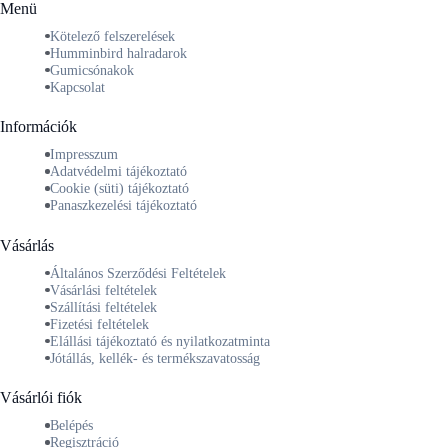
Menü
Kötelező felszerelések
Humminbird halradarok
Gumicsónakok
Kapcsolat
Információk
Impresszum
Adatvédelmi tájékoztató
Cookie (süti) tájékoztató
Panaszkezelési tájékoztató
Vásárlás
Általános Szerződési Feltételek
Vásárlási feltételek
Szállítási feltételek
Fizetési feltételek
Elállási tájékoztató és nyilatkozatminta
Jótállás, kellék- és termékszavatosság
Vásárlói fiók
Belépés
Regisztráció