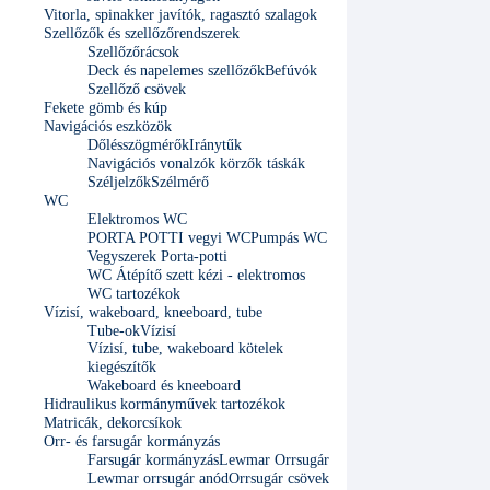
Vitorla, spinakker javítók, ragasztó szalagok
Szellőzők és szellőzőrendszerek
Szellőzőrácsok
Deck és napelemes szellőzők
Befúvók
Szellőző csövek
Fekete gömb és kúp
Navigációs eszközök
Dőlésszögmérők
Iránytűk
Navigációs vonalzók körzők táskák
Széljelzők
Szélmérő
WC
Elektromos WC
PORTA POTTI vegyi WC
Pumpás WC
Vegyszerek Porta-potti
WC Átépítő szett kézi - elektromos
WC tartozékok
Vízisí, wakeboard, kneeboard, tube
Tube-ok
Vízisí
Vízisí, tube, wakeboard kötelek
kiegészítők
Wakeboard és kneeboard
Hidraulikus kormányművek tartozékok
Matricák, dekorcsíkok
Orr- és farsugár kormányzás
Farsugár kormányzás
Lewmar Orrsugár
Lewmar orrsugár anód
Orrsugár csövek