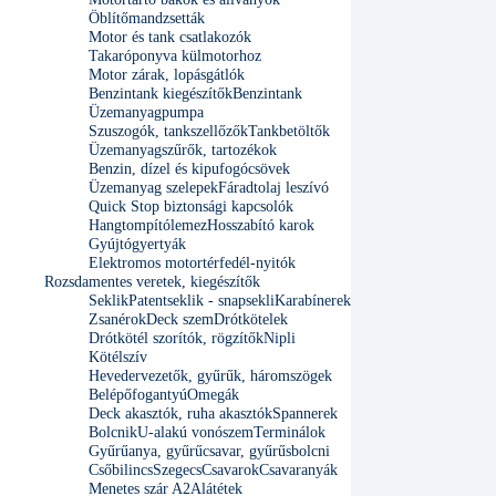
Öblítőmandzsetták
Motor és tank csatlakozók
Takaróponyva külmotorhoz
Motor zárak, lopásgátlók
Benzintank kiegészítők
Benzintank
Üzemanyagpumpa
Szuszogók, tankszellőzők
Tankbetöltők
Üzemanyagszűrők, tartozékok
Benzin, dízel és kipufogócsövek
Üzemanyag szelepek
Fáradtolaj leszívó
Quick Stop biztonsági kapcsolók
Hangtompítólemez
Hosszabító karok
Gyújtógyertyák
Elektromos motortérfedél-nyitók
Rozsdamentes veretek, kiegészítők
Seklik
Patentseklik - snapsekli
Karabínerek
Zsanérok
Deck szem
Drótkötelek
Drótkötél szorítók, rögzítők
Nipli
Kötélszív
Hevedervezetők, gyűrűk, háromszögek
Belépőfogantyú
Omegák
Deck akasztók, ruha akasztók
Spannerek
Bolcnik
U-alakú vonószem
Terminálok
Gyűrűanya, gyűrűcsavar, gyűrűsbolcni
Csőbilincs
Szegecs
Csavarok
Csavaranyák
Menetes szár A2
Alátétek