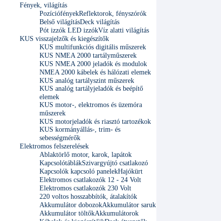
Fények, világítás
Pozíciófények
Reflektorok, fényszórók
Belső világítás
Deck világítás
Pót izzók LED izzók
Víz alatti világítás
KUS visszajelzők és kiegészítők
KUS multifunkciós digitális műszerek
KUS NMEA 2000 tartályműszerek
KUS NMEA 2000 jeladók és modulok
NMEA 2000 kábelek és hálózati elemek
KUS analóg tartályszint műszerek
KUS analóg tartályjeladók és beépítő
elemek
KUS motor-, elektromos és üzemóra
műszerek
KUS motorjeladók és riasztó tartozékok
KUS kormányállás-, trim- és
sebességmérők
Elektromos felszerelések
Ablaktörlő motor, karok, lapátok
Kapcsolótáblák
Szivargyújtó csatlakozó
Kapcsolók kapcsoló panelek
Hajókürt
Elektromos csatlakozók 12 - 24 Volt
Elektromos csatlakozók 230 Volt
220 voltos hosszabbítók, átalakítók
Akkumulátor dobozok
Akkumulátor saruk
Akkumulátor töltők
Akkumulátorok