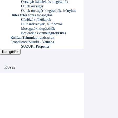
Orrsugár kábelek és kiegészítők
Quick orrsugár
Quick orrsugár kiegészítők, irányítás
Hűtés fűtés főzés mosogatás
Gázfőzők főzőlapok
Hűtőszekrények, hűtőboxok
Mosogatók kiegészítők
Bojlerek és vízmelegítők
Fűtés
Ruházat
Trimmlap rendszerek
Propellerek Suzuki - Yamaha
SUZUKI Propeller
Kategóriák
Kosár