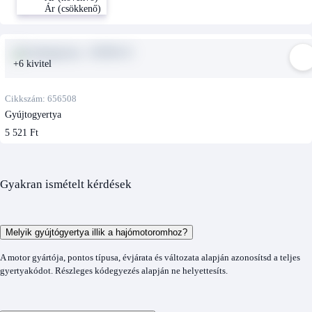
Ár (csökkenő)
+6 kivitel
Cikkszám: 656508
Gyújtogyertya
5 521 Ft
Gyakran ismételt kérdések
Melyik gyújtógyertya illik a hajómotoromhoz?
A motor gyártója, pontos típusa, évjárata és változata alapján azonosítsd a teljes
gyertyakódot. Részleges kódegyezés alapján ne helyettesíts.