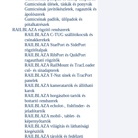
Gumicsónak ülések, táskák és ponyvák
Gumicsónak javítókészletek, ragasztók és
ápolószerek
Gumicsónak padlók, ülőpadok és
pótalkatrészek
RAILBLAZA rögzítő rendszerek
RAILBLAZA C-TUG szállítókocsik és
csónakkerekek
RAILBLAZA StarPort és SidePort
rögzítőtalpak
RAILBLAZA RibPort és QuikPort
ragasztható rögzítők
RAILBLAZA RailMount és TracLoader
cső- és sínadapterek
RAILBLAZA T-Nut sínek és TracPort
panelek
RAILBLAZA kameratartók és állítható
karok
RAILBLAZA horgászbot-tartók és
bottartó rendszerek
RAILBLAZA echolot-, fishfinder- és
jeladótartók
RAILBLAZA mobil-, tablet- és
képernyőtartók
RAILBLAZA világítás és láthatósági
kiegészítők
RAILBLAZA tárolók és fedélzeti