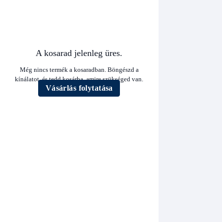
A kosarad jelenleg üres.
Még nincs termék a kosaradban. Böngészd a
kínálatot, és tedd kosárba, amire szükséged van.
Vásárlás folytatása