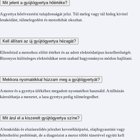
Mit jelent a gyújtógyertya hőértéke?
A gyertya hőelvezetési tulajdonságát jelzi. Túl meleg vagy túl hideg kivitel
lerakódást, túlmelegedést és motorhibát okozhat.
Kell állítani az új gyújtógyertya hézagát?
Ellenőrizd a motorhoz előírt értéket és az adott elektródatípus kezelhetőségét.
Bizonyos különleges elektródákat nem szabad hagyományos módon hajlítani.
Mekkora nyomatékkal húzzam meg a gyújtógyertyát?
A motor és a gyertya ülékéhez megadott nyomatékot használd. A túlhúzás
károsíthatja a menetet, a laza gyertya pedig túlmelegedhet.
Mit árul el a kiszerelt gyújtógyertya színe?
A lerakódás és elszíneződés jelezhet keverékképzési, olajfogyasztási vagy
hőterhelési problémát, de a diagnózist a motor többi tünetével együtt kell