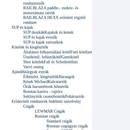
rendszerezők
RAILBLAZA paddle-, eszköz- és
motortámasz tartók
RAILBLAZA HEXX erősített rögzítő
rendszer
SUP és kajak
SUP deszkák
Kajakok és kenuk
SUP és kajak evezők
SUP és kajak tartozékok
Kötelek és kiegészítők
Általános felhasználású kötél
Futó kötélzet
Úszókötél, felúszókötél
Gumikötél
Shot kötelek
Fall és Schotkötélzet
Varró zsineg
Ajándéktárgyak extrák
Étkészlet, kiegészítők
Harangok
Kések Wichard
Kulcstartók
Órák barométerek hőmérők
Ronstan karóra - rajtóra
Seklinyitók csomóbontók
Pohártartók
Erőátviteli rendszerek fedélzeti szerelvény
Csigák
LEWMAR Csigák
Ronstan csigák
Standard csigák
Ronstan csapágyas csigák