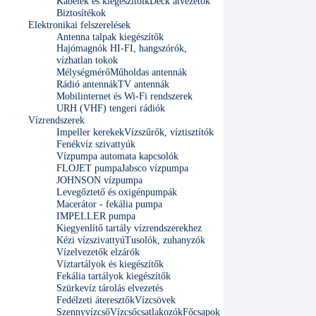
Kábelek és kiegészítőik
Deck átvezetők
Biztosítékok
Elektronikai felszerelések
Antenna talpak kiegészítők
Hajómagnók HI-FI, hangszórók,
vízhatlan tokok
Mélységmérő
Műholdas antennák
Rádió antennák
TV antennák
Mobilinternet és Wi-Fi rendszerek
URH (VHF) tengeri rádiók
Vízrendszerek
Impeller kerekek
Vízszűrők, víztisztítók
Fenékvíz szivattyúk
Vízpumpa automata kapcsolók
FLOJET pumpa
Jabsco vízpumpa
JOHNSON vízpumpa
Levegőztető és oxigénpumpák
Macerátor - fekália pumpa
IMPELLER pumpa
Kiegyenlítő tartály vízrendszerekhez
Kézi vízszivattyú
Tusolók, zuhanyzók
Vízelvezetők elzárók
Víztartályok és kiegészítők
Fekália tartályok kiegészítők
Szürkevíz tárolás elvezetés
Fedélzeti áteresztők
Vízcsövek
Szennyvízcső
Vízcsőcsatlakozók
Főcsapok