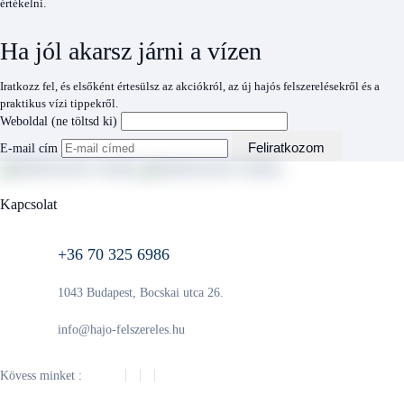
értékelni.
Ha jól akarsz járni a vízen
Iratkozz fel, és elsőként értesülsz az akciókról, az új hajós felszerelésekről és a
praktikus vízi tippekről.
Weboldal (ne töltsd ki)
Feliratkozom
E-mail cím
Kapcsolat
+36 70 325 6986
1043 Budapest, Bocskai utca 26.
info@hajo-felszereles.hu
Kövess minket :