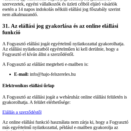
szervezetek, egyéni vállalkozók és üzleti célból eljáró vásárlók
esetén a 14 napos indokolás nélküli elállási jog főszabály szerint
nem alkalmazandó.
31. Az elállási jog gyakorlása és az online elállási
funkció
A Fogyasztó elállási jogát egyértelmű nyilatkozattal gyakorolhatja.
Az elállási nyilatkozatból egyértelműen ki kell derülnie, hogy a
Fogyasztó el kíván állni a szerződéstől.
A Fogyasztó az elállást megteheti e-mailben is:
E-mail:
info@hajo-felszereles.hu
Elektronikus elállási űrlap
A Fogyasztó az elállási jogát a webáruház online elállási felületén is
gyakorolhatja. A felület elérhetősége:
Elállás a szerződéstől
Az online elállási funkció használata nem zárja ki, hogy a Fogyasztó
más egyértelmű nyilatkozattal, például e-mailben gyakorolja az