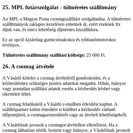
25. MPL futárszolgálat - túlméretes szállítmány
Az MPL a Magyar Posta csomagszállítási szolgáltatása. A túlméretes
szállítmányok raklapos kezelésen eshetnek át, ezért ezeknek fix
díjuk van, és nincs lehetőség díjmentes kiszállításra.
Ez az opció kizárólag gumicsónakokra és robbanómotorokra
érvényes.
Túlméretes szállítmány szállítási költsége:
25 000 Ft.
26. A csomag átvétele
A Vásárló köteles a csomag átvételéről gondoskodni, és a
kézbesítéshez szükséges pontos adatokat megadni. Hibás, hiányos
vagy pontatlan szállítási adatok esetén a kézbesítés késhet vagy
sikertelen lehet.
A csomag feladásáról a Vásárló e-mailben értesítést kaphat. A
szállítópartner külön értesítést is küldhet a kézbesítés várható
időpontjáról, a csomagazonosítóról vagy az átvételi lehetőségekről.
A Vásárlónak javasolt a csomagot átvételkor ellenőrizni. Ha a
csomag láthatóan sérült, bontott vagy hiányos, a Vásárlónak javasolt