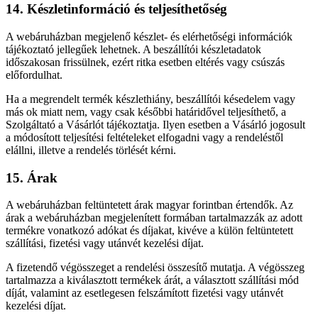
14. Készletinformáció és teljesíthetőség
A webáruházban megjelenő készlet- és elérhetőségi információk
tájékoztató jellegűek lehetnek. A beszállítói készletadatok
időszakosan frissülnek, ezért ritka esetben eltérés vagy csúszás
előfordulhat.
Ha a megrendelt termék készlethiány, beszállítói késedelem vagy
más ok miatt nem, vagy csak későbbi határidővel teljesíthető, a
Szolgáltató a Vásárlót tájékoztatja. Ilyen esetben a Vásárló jogosult
a módosított teljesítési feltételeket elfogadni vagy a rendeléstől
elállni, illetve a rendelés törlését kérni.
15. Árak
A webáruházban feltüntetett árak magyar forintban értendők. Az
árak a webáruházban megjelenített formában tartalmazzák az adott
termékre vonatkozó adókat és díjakat, kivéve a külön feltüntetett
szállítási, fizetési vagy utánvét kezelési díjat.
A fizetendő végösszeget a rendelési összesítő mutatja. A végösszeg
tartalmazza a kiválasztott termékek árát, a választott szállítási mód
díját, valamint az esetlegesen felszámított fizetési vagy utánvét
kezelési díjat.