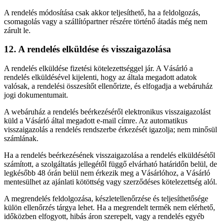
A rendelés módosítása csak akkor teljesíthető, ha a feldolgozás,
csomagolás vagy a szállítópartner részére történő átadás még nem
zárult le.
12. A rendelés elküldése és visszaigazolása
A rendelés elküldése fizetési kötelezettséggel jár. A Vásárló a
rendelés elküldésével kijelenti, hogy az általa megadott adatok
valósak, a rendelési összesítőt ellenőrizte, és elfogadja a webáruház
jogi dokumentumait.
A webáruház a rendelés beérkezéséről elektronikus visszaigazolást
küld a Vásárló által megadott e-mail címre. Az automatikus
visszaigazolás a rendelés rendszerbe érkezését igazolja; nem minősül
számlának.
Ha a rendelés beérkezésének visszaigazolása a rendelés elküldésétől
számított, a szolgáltatás jellegétől függő elvárható határidőn belül, de
legkésőbb 48 órán belül nem érkezik meg a Vásárlóhoz, a Vásárló
mentesülhet az ajánlati kötöttség vagy szerződéses kötelezettség alól.
A megrendelés feldolgozása, készletellenőrzése és teljesíthetősége
külön ellenőrzés tárgya lehet. Ha a megrendelt termék nem elérhető,
időközben elfogyott, hibás áron szerepelt, vagy a rendelés egyéb