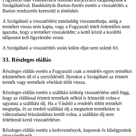
Szolgáltatóval. Bankkártyás Barion-fizetés esetén a visszatérítés a
Barion rendszerén keresztül is történhet.
A Szolgáltató a visszatérítést mindaddig visszatarthatja, amíg a
terméket vissza nem kapta, vagy a Fogyasztó hitelt érdemlően nem
igazolta, hogy a terméket visszaküldte; a kettő közül a korábbi
időpontot kell figyelembe venni.
A Szolgáltató a visszatérítés során külön díjat nem számít fel.
33. Részleges elállás
Részleges elállás esetén a Fogyasztó csak a rendelés egyes termékei
tekintetében áll el a szerződéstől. Ilyenkor a Szolgáltató az érintett
termék vagy termékek vételárát téríti vissza.
Részleges elállás esetén a szállítási költség visszatérítése attól függ,
hogy az elállással érintett termékek nélkül is felmerült volna-e
ugyanaz a szállítási díj. Ha a Vásárló a rendelés többi termékét
megtartja, és az eredeti szállítási díj a megtartott termékekre is
változatlanul felszámításra került volna, a szállítási díj nem
feltétlenül kerül visszatérítésre.
Részleges elállás esetén a kedvezmények, kuponok és hűségpontok
újraszámíthatók.