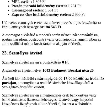
MPL esetén:
1 807 Ft
Postán maradó küldemény esetén:
1 281 Ft
Csomagpont esetén:
1 551 Ft
Express One futárküldemény esetén:
2 900 Ft
Utánvétes csomagok esetén az utánvét kezelési díj is felszámításra
kerül, amelynek összege
bruttó 543 Ft
.
A csomagot a Vásárló a rendelés során kérheti házhozszállításra,
postán maradóra, postapontra vagy csomagpontra, amennyiben az
adott szállítási mód a kosár tartalma alapján elérhető.
23. Személyes átvétel
Személyes átvétel esetén a postaköltség
0 Ft
.
A személyes átvétel helye:
1043 Budapest, Bocskai utca 26.
.
Átvételi idő:
hétfőtől vasárnapig 09:00-17:00 között, az irodaház
portáján
, amennyiben a rendelés átvételre kész állapotáról a
Szolgáltató értesítést küldött.
Személyes átvétel esetén a megrendelés csak bankkártyás vagy
banki átutalásos fizetéssel lehetséges. Utánvét vagy helyszíni
készpénzes fizetés csak akkor érhető el, ha azt a webáruház