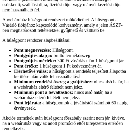
csökkenti; szállítási díjra, fizetési díjra vagy utánvét kezelési díjra
nem használható fel.
A webáruház hűségpont rendszert működtethet. A hűségpont a
Vásárló fiókjához kapcsolódó kedvezmény, amely a jelen ÁSZF-
ben meghatározott feltételekkel gyűjthető és váltható be.
A hűségpont rendszer alapbeállításai:
Pont megnevezése:
Hűségpont.
Pontgyűjtés alapja:
bruttó termékösszeg.
Pontgyűjtés mértéke:
300 Ft vásárlás után 1 hűségpont jár.
Pont értéke:
1 hűségpont 1 Ft kedvezményt ér.
Elérhetővé válás:
a hűségpont a rendelés teljesített állapotba
kerülése után válik felhasználhatóvá.
Minimum rendelési összeg a gyűjtéshez:
nincs alsó határ, ha
a webáruház eltérő feltételt nem jelez.
Minimum pont a beváltáshoz:
nincs alsó határ, ha a
webáruház eltérő feltételt nem jelez.
Pont lejárata:
a hűségpontok a jóváírástól számított 60 napig
érvényesek.
Akciós termékek után hűségpont főszabály szerint nem jár, kivéve,
ha a webáruház vagy az adott promóció ettől kifejezetten eltérően
rendelkezik.