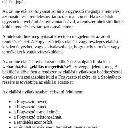
elállási jogát.
Az online elállási folyamat során a Fogyasztó megadja a rendelési
azonosítót és a rendeléshez tartozó e-mail címet. Ha az adatok
egyeznek a webáruház nyilvántartásával, a rendszer hitelesítő linket
küld a rendeléshez tartozó e-mail címre.
A hitelesítő link megnyitását követően megjelennek az adott
rendelés tételei. A Fogyasztó teljes elállást vagy részleges elállást is
kezdeményezhet, vagyis kiválaszthatja, hogy mely terméket vagy
termékeket kívánja visszaküldeni.
Az online elállási nyilatkozat elküldésére szolgáló funkció a
webáruházban
„elállás megerősítése”
szöveggel jelenik meg. A
beküldést követően a rendszer az elállási nyilatkozat beérkezéséről
e-mailes visszaigazolást küld a Fogyasztó részére, és a Szolgáltató
részére is továbbítja az elállási adatokat.
Az elállási nyilatkozatban célszerű feltüntetni:
a Fogyasztó nevét,
a Fogyasztó címét,
a Fogyasztó e-mail címét,
a Fogyasztó telefonszámát,
a rendelési azonosítót,
az érintett termék vagy termékek megnevezését,