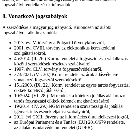
jogszabályi rendelkezések irányadók.
8. Vonatkozó jogszabályok
A szerződésre a magyar jog irányadó. Különösen az alábbi
jogszabályok alkalmazandók:
2013. évi V. törvény a Polgári Törvénykönyvről,
2001. évi CVIII. törvény az elektronikus kereskedelmi
szolgáltatásokról,
45/2014. (II. 26.) Korm. rendelet a fogyasztó és a vállalkozás
közötti szerződések részletes szabályairól,
1997. évi CLV. törvény a fogyasztóvédelemről,
373/2021. (VI. 30.) Korm. rendelet az áruk adásvételére
vonatkozó fogyasztói szerződésekről,
151/2003. (IX. 22.) Korm. rendelet az egyes tartós fogyasztási
cikkek kötelező jótállásáról,
10/2024. (VI. 28.) IM rendelet a kötelező jótállás alá tartozó
tartós fogyasztási cikkek körének meghatározásáról,
19/2014. (IV. 29.) NGM rendelet a szavatossági és jótállási
igények intézésének eljárási szabályairól,
2011. évi CXII. törvény az információs önrendelkezési jogról,
az Európai Parlament és a Tanács (EU) 2016/679 rendelete,
az általános adatvédelmi rendelet (GDPR).