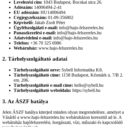
Levelezési cím:
1043 Budapest, Bocskai utca 26.
Adószám:
14006494-2-41
EU adószám:
HU14006494
Cégjegyzékszám:
01-09-356802
Képviselő:
Jakab Zsolt Péter
Ügyfélszolgálati e-mail:
info@hajo-felszereles.hu
Panaszkezelési e-mail:
info@hajo-felszereles.hu
Adatvédelmi e-mail:
info@hajo-felszereles.hu
Telefon:
+36 70 325 6986
Webáruház:
www.hajo-felszereles.hu
2. Tárhelyszolgáltató adatai
Tárhelyszolgáltató neve:
Sybell Informatika Kft.
Tárhelyszolgáltató címe:
1158 Budapest, Késmárk u. 7/B 2.
em. 206.
Tárhelyszolgáltató e-mail címe:
hello@sybell.hu
Tárhelyszolgáltató weboldala:
https://sybell.hu
3. Az ÁSZF hatálya
Jelen ÁSZF hatálya kiterjed minden olyan megrendelésre, amelyet a
Vásárló a www.hajo-felszereles.hu webáruházon keresztül ad le. A
webáruház hajófelszerelési, horgászati, vízi, műszaki és kapcsolódó