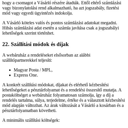
hogy a csomagot a Vásárló részére átadták. Ettől eltérő számlázási
vagy bizonylatolási rend alkalmazható, ha azt jogszabály, fizetési
mód vagy egyedi ügyintézés indokolja.
A Vásárló köteles valós és pontos számlázási adatokat megadni.
Hibás számlázási adat esetén a számla javítása csak a jogszabályi
lehetőségek szerint történhet.
22. Szállítási módok és díjak
A webáruház a rendeléseket elsősorban az alábbi
szállítópartnerekkel teljesíti:
Magyar Posta / MPL,
Express One.
A konkrét szállítási módokat, díjakat és elérhető kézbesítési
lehetőségeket a pénztárfolyamat és a rendelési összesítő mutatja. A
postaköltséget a webáruház folyamatosan számolja, így a díj a
rendelés tartalma, súlya, terjedelme, értéke és a választott kézbesítési
mód alapján változhat. Az árak változását a Vásárló a kosárban és a
pénztárfolyamatban követheti.
A minimális szállítási költségek: