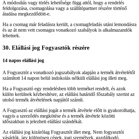
A módosítás vagy törlés lehetősége függ attól, hogy a rendelés
feldolgozása, csomagolása vagy a szállítópartner részére történő
átadása megkezdődött-e.
Ha a csomag már feladásra került, a csomagfeladás utáni lemondásra
és az át nem vett csomagra vonatkozó szabályok is alkalmazandók
lehetnek.
30. Elállási jog Fogyasztók részére
14 napos elállási jog
A Fogyasztót a vonatkozó jogszabályok alapján a termék átvételétől
számított 14 napon belül indokolás nélküli elállási jog illeti meg.
Ha a Fogyasztó egy rendelésben több terméket rendelt, és azok
külön kerülnek kézbesítésre, az elállási határidő főszabály szerint az
utolsó termék átvételének napjától számít.
A Fogyasztó az elállási jogát a termék átvétele előtt is gyakorolhatja,
vagyis a szerződés megkötése és a termék átvétele közötti
időszakban is jelezheti elállási szándékát.
Az elállási jog kizárólag Fogyasztót illet meg. Nem fogyasztói
vásárlók, így különösen cégek, jogi személyek, gazdálkodó