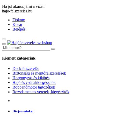
Ha jól akarsz járni a vízen
hajo-felszereles.hu
Fiókom
Kosár
Belépés
Kiemelt kategóriák
Deck felszerelés
Biztonsági és mentőfelszerelések
Horgonyzás és kikötés
Hajó és csónakkiegészítők
Robbanómotor tartozékok
Rozsdamentes veretek, kiegészítők
Hívjon minket