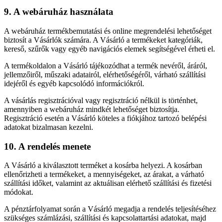
9. A webáruház használata
A webáruház termékbemutatási és online megrendelési lehetőséget
biztosít a Vásárlók számára. A Vásárló a termékeket kategóriák,
kereső, szűrők vagy egyéb navigációs elemek segítségével érheti el.
A termékoldalon a Vásárló tájékozódhat a termék nevéről, áráról,
jellemzőiről, műszaki adatairól, elérhetőségéről, várható szállítási
idejéről és egyéb kapcsolódó információkról.
A vásárlás regisztrációval vagy regisztráció nélkül is történhet,
amennyiben a webáruház mindkét lehetőséget biztosítja.
Regisztráció esetén a Vásárló köteles a fiókjához tartozó belépési
adatokat bizalmasan kezelni.
10. A rendelés menete
A Vásárló a kiválasztott terméket a kosárba helyezi. A kosárban
ellenőrizheti a termékeket, a mennyiségeket, az árakat, a várható
szállítási időket, valamint az aktuálisan elérhető szállítási és fizetési
módokat.
A pénztárfolyamat során a Vásárló megadja a rendelés teljesítéséhez
szükséges számlázási, szállítási és kapcsolattartási adatokat, majd