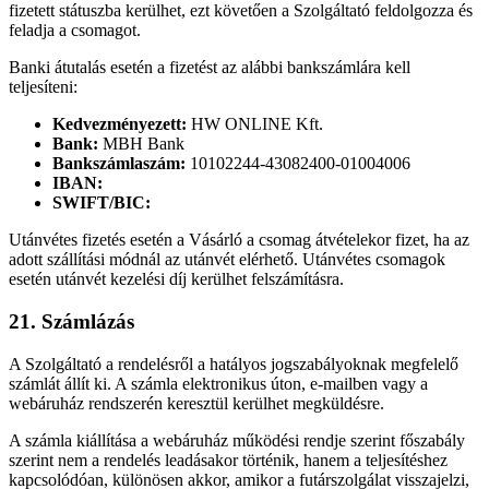
fizetett státuszba kerülhet, ezt követően a Szolgáltató feldolgozza és
feladja a csomagot.
Banki átutalás esetén a fizetést az alábbi bankszámlára kell
teljesíteni:
Kedvezményezett:
HW ONLINE Kft.
Bank:
MBH Bank
Bankszámlaszám:
10102244-43082400-01004006
IBAN:
SWIFT/BIC:
Utánvétes fizetés esetén a Vásárló a csomag átvételekor fizet, ha az
adott szállítási módnál az utánvét elérhető. Utánvétes csomagok
esetén utánvét kezelési díj kerülhet felszámításra.
21. Számlázás
A Szolgáltató a rendelésről a hatályos jogszabályoknak megfelelő
számlát állít ki. A számla elektronikus úton, e-mailben vagy a
webáruház rendszerén keresztül kerülhet megküldésre.
A számla kiállítása a webáruház működési rendje szerint főszabály
szerint nem a rendelés leadásakor történik, hanem a teljesítéshez
kapcsolódóan, különösen akkor, amikor a futárszolgálat visszajelzi,