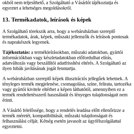
okból nem teljesíthető, a Szolgáltató a Vásárlót tájékoztatja és
egyeztet a lehetséges megoldásokról.
13. Termékadatok, leírások és képek
A Szolgáltató törekszik arra, hogy a webáruházban szereplő
termékadatok, árak, képek, műszaki jellemzők és leírások pontosak
és naprakészek legyenek.
Tájékoztatás:
a termékleírásokban, műszaki adatokban, gyártói
információkban vagy készletadatokban előfordulhat elírás,
adatváltozás vagy beszállítói adatfrissítési eltérés. A Szolgáltató az
ilyen hibák javításának jogát fenntartja.
A webáruházban szereplő képek illusztrációs jellegűek lehetnek. A
tényleges termék megjelenése, csomagolása, színe, felirata, tartozéka
vagy gyártói kivitele eltérhet a képen láthatótól, amennyiben ez a
termék rendeltetésszerű használatát és lényeges tulajdonságait nem
érinti.
A Vásárló felelőssége, hogy a rendelés leadása előtt ellenőrizze a
termék méretét, kompatibilitását, műszaki tulajdonságait és
felhasználási célját. Kétség esetén javasolt az ügyfélszolgálattal
egyeztetni.