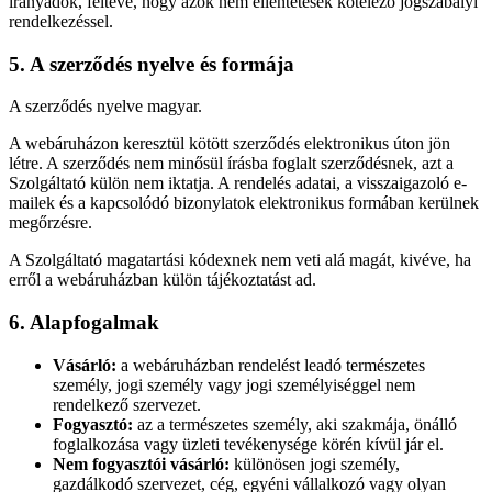
irányadók, feltéve, hogy azok nem ellentétesek kötelező jogszabályi
rendelkezéssel.
5. A szerződés nyelve és formája
A szerződés nyelve magyar.
A webáruházon keresztül kötött szerződés elektronikus úton jön
létre. A szerződés nem minősül írásba foglalt szerződésnek, azt a
Szolgáltató külön nem iktatja. A rendelés adatai, a visszaigazoló e-
mailek és a kapcsolódó bizonylatok elektronikus formában kerülnek
megőrzésre.
A Szolgáltató magatartási kódexnek nem veti alá magát, kivéve, ha
erről a webáruházban külön tájékoztatást ad.
6. Alapfogalmak
Vásárló:
a webáruházban rendelést leadó természetes
személy, jogi személy vagy jogi személyiséggel nem
rendelkező szervezet.
Fogyasztó:
az a természetes személy, aki szakmája, önálló
foglalkozása vagy üzleti tevékenysége körén kívül jár el.
Nem fogyasztói vásárló:
különösen jogi személy,
gazdálkodó szervezet, cég, egyéni vállalkozó vagy olyan