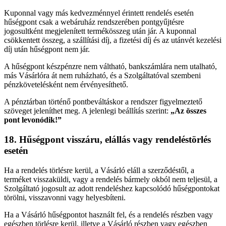
Kuponnal vagy más kedvezménnyel érintett rendelés esetén
hűségpont csak a webáruház rendszerében pontgyűjtésre
jogosultként megjelenített termékösszeg után jár. A kuponnal
csökkentett összeg, a szállítási díj, a fizetési díj és az utánvét kezelési
díj után hűségpont nem jár.
A hűségpont készpénzre nem váltható, bankszámlára nem utalható,
más Vásárlóra át nem ruházható, és a Szolgáltatóval szembeni
pénzkövetelésként nem érvényesíthető.
A pénztárban történő pontbeváltáskor a rendszer figyelmeztető
szöveget jeleníthet meg. A jelenlegi beállítás szerint:
„Az összes
pont levonódik!”
18. Hűségpont visszáru, elállás vagy rendeléstörlés
esetén
Ha a rendelés törlésre kerül, a Vásárló eláll a szerződéstől, a
terméket visszaküldi, vagy a rendelés bármely okból nem teljesül, a
Szolgáltató jogosult az adott rendeléshez kapcsolódó hűségpontokat
törölni, visszavonni vagy helyesbíteni.
Ha a Vásárló hűségpontot használt fel, és a rendelés részben vagy
egészben törlésre kerül, illetve a Vásárló részben vagy egészben