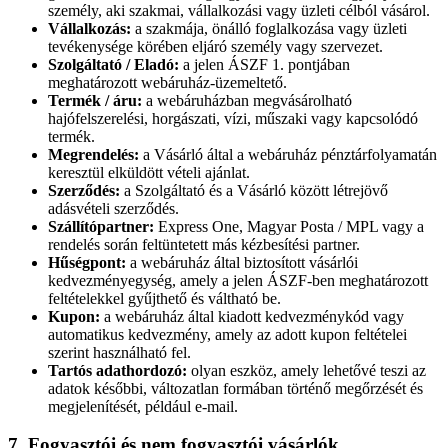
személy, aki szakmai, vállalkozási vagy üzleti célból vásárol.
Vállalkozás:
a szakmája, önálló foglalkozása vagy üzleti
tevékenysége körében eljáró személy vagy szervezet.
Szolgáltató / Eladó:
a jelen ÁSZF 1. pontjában
meghatározott webáruház-üzemeltető.
Termék / áru:
a webáruházban megvásárolható
hajófelszerelési, horgászati, vízi, műszaki vagy kapcsolódó
termék.
Megrendelés:
a Vásárló által a webáruház pénztárfolyamatán
keresztül elküldött vételi ajánlat.
Szerződés:
a Szolgáltató és a Vásárló között létrejövő
adásvételi szerződés.
Szállítópartner:
Express One, Magyar Posta / MPL vagy a
rendelés során feltüntetett más kézbesítési partner.
Hűségpont:
a webáruház által biztosított vásárlói
kedvezményegység, amely a jelen ÁSZF-ben meghatározott
feltételekkel gyűjthető és váltható be.
Kupon:
a webáruház által kiadott kedvezménykód vagy
automatikus kedvezmény, amely az adott kupon feltételei
szerint használható fel.
Tartós adathordozó:
olyan eszköz, amely lehetővé teszi az
adatok későbbi, változatlan formában történő megőrzését és
megjelenítését, például e-mail.
7. Fogyasztói és nem fogyasztói vásárlók