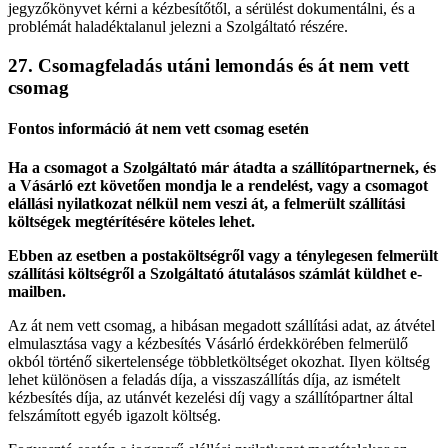
jegyzőkönyvet kérni a kézbesítőtől, a sérülést dokumentálni, és a
problémát haladéktalanul jelezni a Szolgáltató részére.
27. Csomagfeladás utáni lemondás és át nem vett
csomag
Fontos információ át nem vett csomag esetén
Ha a csomagot a Szolgáltató már átadta a szállítópartnernek, és
a Vásárló ezt követően mondja le a rendelést, vagy a csomagot
elállási nyilatkozat nélkül nem veszi át, a felmerült szállítási
költségek megtérítésére köteles lehet.
Ebben az esetben a postaköltségről vagy a ténylegesen felmerült
szállítási költségről a Szolgáltató átutalásos számlát küldhet e-
mailben.
Az át nem vett csomag, a hibásan megadott szállítási adat, az átvétel
elmulasztása vagy a kézbesítés Vásárló érdekkörében felmerülő
okból történő sikertelensége többletköltséget okozhat. Ilyen költség
lehet különösen a feladás díja, a visszaszállítás díja, az ismételt
kézbesítés díja, az utánvét kezelési díj vagy a szállítópartner által
felszámított egyéb igazolt költség.