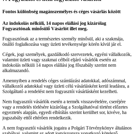
Fontos különbség magánszemélyes és céges vásárlás között
Az indokolás nélküli, 14 napos elállási jog kizárólag
Fogyasztónak minősülő Vásárlót illet meg.
Fogyasztónak az a természetes személy minősül, aki a szakmája,
önálló foglalkozása vagy üzleti tevékenysége körén kívül jár el.
Cégek, jogi személyek, gazdálkodó szervezetek, egyéni vállalkozók,
valamint üzleti vagy szakmai célból eljáró vásárlók esetén az
indokolás nélküli 14 napos elállási jog főszabály szerint nem
alkalmazandó.
Amennyiben a rendelés céges számlázási adatokkal, adószámmal,
vállalkozói adatokkal vagy üzleti célú vásárlásként kerül leadásra, a
Szolgáltató a rendelést nem fogyasztói vásárlásként kezelheti.
Nem fogyasztói vásárlók esetén a termék visszavételére, cseréjére
vagy a rendelés törlésére kizárólag a Szolgáltatóval történt előzetes
egyeztetés alapján, egyedi elbírálás szerint kerülhet sor, kivéve, ha
jogszabály ettől eltérően rendelkezik.
A nem fogyasztói vásárlók jogaira a Polgári Törvénykönyv általános
szabályai, valamint az adott jogviszonyra vonatkozó kötelező