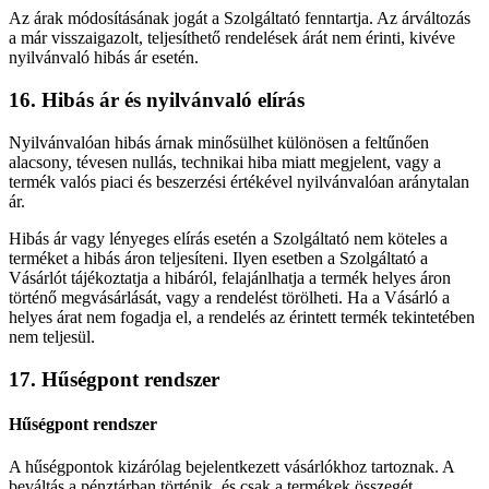
Az árak módosításának jogát a Szolgáltató fenntartja. Az árváltozás
a már visszaigazolt, teljesíthető rendelések árát nem érinti, kivéve
nyilvánvaló hibás ár esetén.
16. Hibás ár és nyilvánvaló elírás
Nyilvánvalóan hibás árnak minősülhet különösen a feltűnően
alacsony, tévesen nullás, technikai hiba miatt megjelent, vagy a
termék valós piaci és beszerzési értékével nyilvánvalóan aránytalan
ár.
Hibás ár vagy lényeges elírás esetén a Szolgáltató nem köteles a
terméket a hibás áron teljesíteni. Ilyen esetben a Szolgáltató a
Vásárlót tájékoztatja a hibáról, felajánlhatja a termék helyes áron
történő megvásárlását, vagy a rendelést törölheti. Ha a Vásárló a
helyes árat nem fogadja el, a rendelés az érintett termék tekintetében
nem teljesül.
17. Hűségpont rendszer
Hűségpont rendszer
A hűségpontok kizárólag bejelentkezett vásárlókhoz tartoznak. A
beváltás a pénztárban történik, és csak a termékek összegét