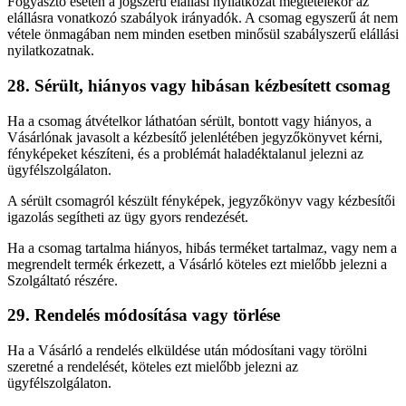
Fogyasztó esetén a jogszerű elállási nyilatkozat megtételekor az
elállásra vonatkozó szabályok irányadók. A csomag egyszerű át nem
vétele önmagában nem minden esetben minősül szabályszerű elállási
nyilatkozatnak.
28. Sérült, hiányos vagy hibásan kézbesített csomag
Ha a csomag átvételkor láthatóan sérült, bontott vagy hiányos, a
Vásárlónak javasolt a kézbesítő jelenlétében jegyzőkönyvet kérni,
fényképeket készíteni, és a problémát haladéktalanul jelezni az
ügyfélszolgálaton.
A sérült csomagról készült fényképek, jegyzőkönyv vagy kézbesítői
igazolás segítheti az ügy gyors rendezését.
Ha a csomag tartalma hiányos, hibás terméket tartalmaz, vagy nem a
megrendelt termék érkezett, a Vásárló köteles ezt mielőbb jelezni a
Szolgáltató részére.
29. Rendelés módosítása vagy törlése
Ha a Vásárló a rendelés elküldése után módosítani vagy törölni
szeretné a rendelését, köteles ezt mielőbb jelezni az
ügyfélszolgálaton.