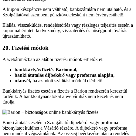
A kupon készpénzre nem váltható, bankszámlára nem utalható, és a
Szolgáltatóval szembeni pénzkövetelésként nem érvényesíthető.
Elállás, visszaküldés, rendeléstörlés vagy részleges teljesítés esetén a
kuponnal érintett kedvezmény, visszatérítés és hűségpont jóváírás
újraszámítható.
20. Fizetési módok
A webáruházban az alábbi fizetési módok érhetők el:
bankkártyás fizetés Barionnal,
banki átutalás díjbekérő vagy proforma alapján,
utánvét,
ha az adott szállítási módnál elérhető.
Bankkártyás fizetés esetén a fizetés a Barion rendszerén keresztül
történik. A bankkártyaadatokat a webáruház nem kezeli és nem
tárolja.
Banki átutalás esetén a Szolgáltató díjbekérőt vagy proforma
bizonylatot küldhet a Vásárló részére. A díjbekérő vagy proforma
nem minősül végszámlának. Az összeg beérkezése után a rendelés