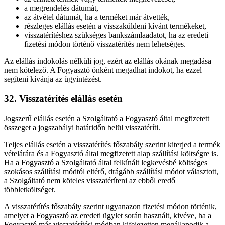
a megrendelés dátumát,
az átvétel dátumát, ha a terméket már átvették,
részleges elállás esetén a visszaküldeni kívánt termékeket,
visszatérítéshez szükséges bankszámlaadatot, ha az eredeti
fizetési módon történő visszatérítés nem lehetséges.
Az elállás indokolás nélküli jog, ezért az elállás okának megadása
nem kötelező. A Fogyasztó önként megadhat indokot, ha ezzel
segíteni kívánja az ügyintézést.
32. Visszatérítés elállás esetén
Jogszerű elállás esetén a Szolgáltató a Fogyasztó által megfizetett
összeget a jogszabályi határidőn belül visszatéríti.
Teljes elállás esetén a visszatérítés főszabály szerint kiterjed a termék
vételárára és a Fogyasztó által megfizetett alap szállítási költségre is.
Ha a Fogyasztó a Szolgáltató által felkínált legkevésbé költséges
szokásos szállítási módtól eltérő, drágább szállítási módot választott,
a Szolgáltató nem köteles visszatéríteni az ebből eredő
többletköltséget.
A visszatérítés főszabály szerint ugyanazon fizetési módon történik,
amelyet a Fogyasztó az eredeti ügylet során használt, kivéve, ha a
Fogyasztó más visszatérítési módban kifejezetten megállapodik a