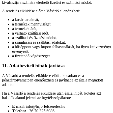
kiválasztja a számára elérhető fizetési és szállítási módot.
A rendelés elküldése előtt a Vásárló ellenőrizheti:
a kosár tartalmát,
a termékek mennyiségét,
a termékek árát,
a várható szállítási időt,
a szállítási és fizetési módot,
a számlázási és szállítási adatokat,
a hűségpont vagy kupon felhasználását, ha ilyen kedvezményt
érvényesít,
a fizetendő végösszeget.
11. Adatbeviteli hibák javítása
A Vásárló a rendelés elküldése előtt a kosárban és a
pénztárfolyamatban ellenőrizheti és javíthatja az általa megadott
adatokat.
Ha a Vásárló a rendelés elküldése után észlel hibát, köteles azt
haladéktalanul jelezni az ügyfélszolgálaton:
E-mail:
info@hajo-felszereles.hu
Telefon:
+36 70 325 6986