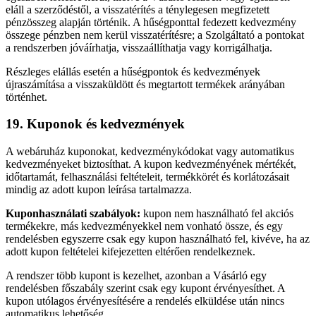
eláll a szerződéstől, a visszatérítés a ténylegesen megfizetett
pénzösszeg alapján történik. A hűségponttal fedezett kedvezmény
összege pénzben nem kerül visszatérítésre; a Szolgáltató a pontokat
a rendszerben jóváírhatja, visszaállíthatja vagy korrigálhatja.
Részleges elállás esetén a hűségpontok és kedvezmények
újraszámítása a visszaküldött és megtartott termékek arányában
történhet.
19. Kuponok és kedvezmények
A webáruház kuponokat, kedvezménykódokat vagy automatikus
kedvezményeket biztosíthat. A kupon kedvezményének mértékét,
időtartamát, felhasználási feltételeit, termékkörét és korlátozásait
mindig az adott kupon leírása tartalmazza.
Kuponhasználati szabályok:
kupon nem használható fel akciós
termékekre, más kedvezményekkel nem vonható össze, és egy
rendelésben egyszerre csak egy kupon használható fel, kivéve, ha az
adott kupon feltételei kifejezetten eltérően rendelkeznek.
A rendszer több kupont is kezelhet, azonban a Vásárló egy
rendelésben főszabály szerint csak egy kupont érvényesíthet. A
kupon utólagos érvényesítésére a rendelés elküldése után nincs
automatikus lehetőség.