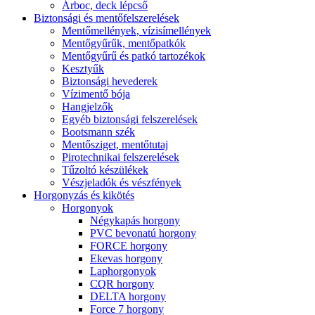
Árboc, deck lépcső
Biztonsági és mentőfelszerelések
Mentőmellények, vízisímellények
Mentőgyűrűk, mentőpatkók
Mentőgyűrű és patkó tartozékok
Kesztyűk
Biztonsági hevederek
Vízimentő bója
Hangjelzők
Egyéb biztonsági felszerelések
Bootsmann szék
Mentősziget, mentőtutaj
Pirotechnikai felszerelések
Tűzoltó készülékek
Vészjeladók és vészfények
Horgonyzás és kikötés
Horgonyok
Négykapás horgony
PVC bevonatú horgony
FORCE horgony
Ekevas horgony
Laphorgonyok
CQR horgony
DELTA horgony
Force 7 horgony