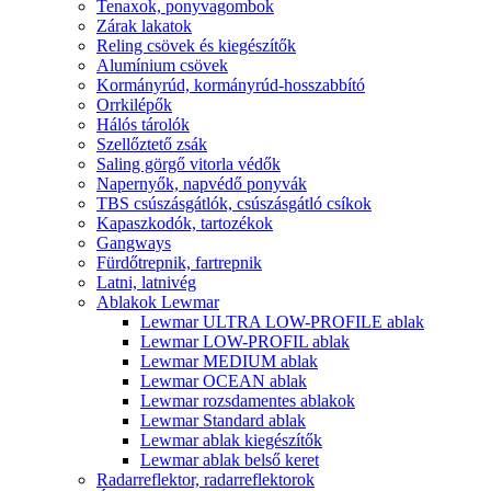
Tenaxok, ponyvagombok
Zárak lakatok
Reling csövek és kiegészítők
Alumínium csövek
Kormányrúd, kormányrúd-hosszabbító
Orrkilépők
Hálós tárolók
Szellőztető zsák
Saling görgő vitorla védők
Napernyők, napvédő ponyvák
TBS csúszásgátlók, csúszásgátló csíkok
Kapaszkodók, tartozékok
Gangways
Fürdőtrepnik, fartrepnik
Latni, latnivég
Ablakok Lewmar
Lewmar ULTRA LOW-PROFILE ablak
Lewmar LOW-PROFIL ablak
Lewmar MEDIUM ablak
Lewmar OCEAN ablak
Lewmar rozsdamentes ablakok
Lewmar Standard ablak
Lewmar ablak kiegészítők
Lewmar ablak belső keret
Radarreflektor, radarreflektorok