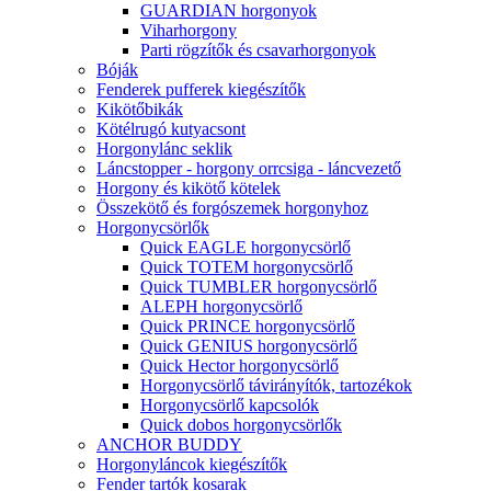
GUARDIAN horgonyok
Viharhorgony
Parti rögzítők és csavarhorgonyok
Bóják
Fenderek pufferek kiegészítők
Kikötőbikák
Kötélrugó kutyacsont
Horgonylánc seklik
Láncstopper - horgony orrcsiga - láncvezető
Horgony és kikötő kötelek
Összekötő és forgószemek horgonyhoz
Horgonycsörlők
Quick EAGLE horgonycsörlő
Quick TOTEM horgonycsörlő
Quick TUMBLER horgonycsörlő
ALEPH horgonycsörlő
Quick PRINCE horgonycsörlő
Quick GENIUS horgonycsörlő
Quick Hector horgonycsörlő
Horgonycsörlő távirányítók, tartozékok
Horgonycsörlő kapcsolók
Quick dobos horgonycsörlők
ANCHOR BUDDY
Horgonyláncok kiegészítők
Fender tartók kosarak