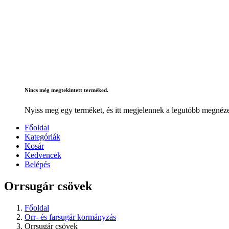
Nincs még megtekintett terméked.
Nyiss meg egy terméket, és itt megjelennek a legutóbb megnéze
Főoldal
Kategóriák
Kosár
Kedvencek
Belépés
Orrsugár csövek
Főoldal
Orr- és farsugár kormányzás
Orrsugár csövek