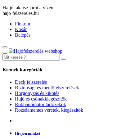
Ha jól akarsz járni a vízen
hajo-felszereles.hu
Fiókom
Kosár
Belépés
Kiemelt kategóriák
Deck felszerelés
Biztonsági és mentőfelszerelések
Horgonyzás és kikötés
Hajó és csónakkiegészítők
Robbanómotor tartozékok
Rozsdamentes veretek, kiegészítők
Hívjon minket