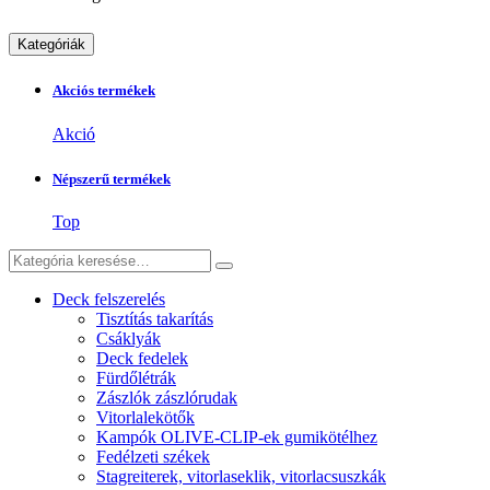
Kategóriák
Akciós termékek
Akció
Népszerű termékek
Top
Deck felszerelés
Tisztítás takarítás
Csáklyák
Deck fedelek
Fürdőlétrák
Zászlók zászlórudak
Vitorlalekötők
Kampók OLIVE-CLIP-ek gumikötélhez
Fedélzeti székek
Stagreiterek, vitorlaseklik, vitorlacsuszkák