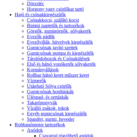
Dörzsléc
Horgony vagy csörlőkar tartó
Hajó és csónakkiegészítők
Csónakkocsi, szállító kocsi
Bimini naptetők és tartozékok
Görgők, gumigörgők, sólyakerék
Evezők pádlik
Evezővillák, hüvelyek kiegészítők
Gumicsónak javító szettek
Gumicsónak pumpa és kiegészítők
Tárolódobozok és Csónakülések
Első és hátsó vonókerék sólyakerék
Kormányállások
Rollbar hátsó keret műszer keret
Vízmerők
Utánfutó Sólya csörlők
Gumicsónak hordtáskák
Üléspad- és orrtáskák
Takaróponyvák
Vízálló zsákok, tokok
Egyéb gumicsónak kiegészítők
Spanifer, gurtni, heveder
Robbanómotor tartozékok
Anódok
Csavarral rögzíthető anódok