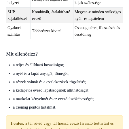
helyzet
kajak szélessége
SUP
Kombinált, átalakítható
Megvan-e minden szükséges
kajaküléssel
evező
nyél- és lapátelem
Gyakori
Csomagméret, illesztések és
Többrészes kivitel
szállítás
össztömeg
Mit ellenőrizz?
a teljes és állítható hosszúságot;
a nyél és a lapát anyagát, tömegét;
a részek számát és a csatlakozások rögzítését;
a kétlapátos evező lapátszögének állíthatóságát;
a markolat kényelmét és az evező úszóképességét;
a csomag pontos tartalmát.
Fontos:
a túl rövid vagy túl hosszú evező fárasztó testtartást és