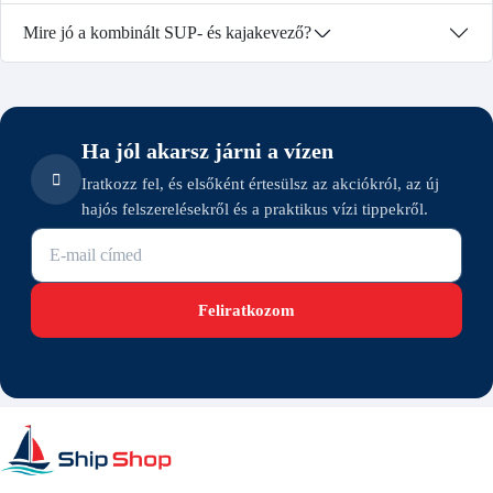
Mire jó a kombinált SUP- és kajakevező?
Ha jól akarsz járni a vízen
Iratkozz fel, és elsőként értesülsz az akciókról, az új
hajós felszerelésekről és a praktikus vízi tippekről.
E-mail cím
Feliratkozom