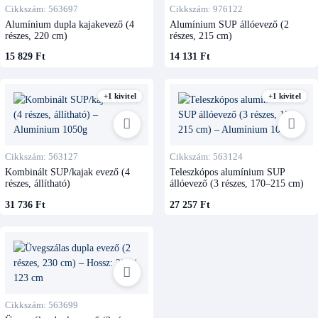
Cikkszám: 563697
Cikkszám: 976122
Alumínium dupla kajakevező (4
Alumínium SUP állóevező (2
részes, 220 cm)
részes, 215 cm)
15 829 Ft
14 131 Ft
+1 kivitel
+1 kivitel
Cikkszám: 563127
Cikkszám: 563124
Kombinált SUP/kajak evező (4
Teleszkópos alumínium SUP
részes, állítható)
állóevező (3 részes, 170–215 cm)
31 736 Ft
27 257 Ft
Cikkszám: 563699