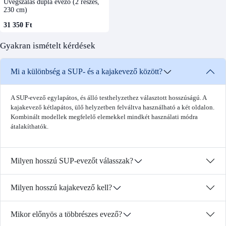
Üvegszálas dupla evező (2 részes,
230 cm)
31 350 Ft
Gyakran ismételt kérdések
Mi a különbség a SUP- és a kajakevező között?
A SUP-evező egylapátos, és álló testhelyzethez választott hosszúságú. A
kajakevező kétlapátos, ülő helyzetben felváltva használható a két oldalon.
Kombinált modellek megfelelő elemekkel mindkét használati módra
átalakíthatók.
Milyen hosszú SUP-evezőt válasszak?
Milyen hosszú kajakevező kell?
Mikor előnyös a többrészes evező?