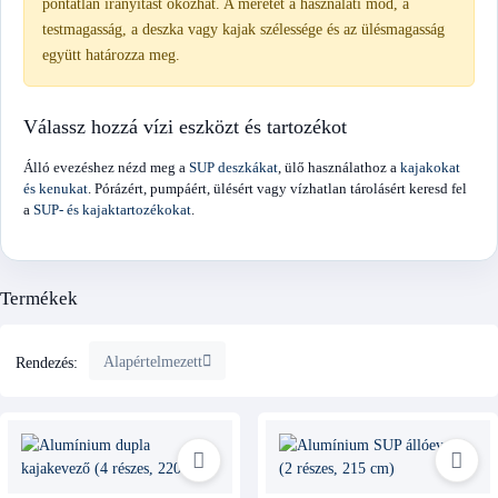
pontatlan irányítást okozhat. A méretet a használati mód, a
testmagasság, a deszka vagy kajak szélessége és az ülésmagasság
együtt határozza meg.
Válassz hozzá vízi eszközt és tartozékot
Álló evezéshez nézd meg a
SUP deszkákat
, ülő használathoz a
kajakokat
és kenukat
. Pórázért, pumpáért, ülésért vagy vízhatlan tárolásért keresd fel
a
SUP- és kajaktartozékokat
.
Termékek
Alapértelmezett
Rendezés: