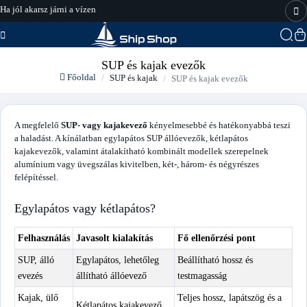
Ha jól akarsz járni a vízen
hajo-felszereles.hu
SUP és kajak evezők
Főoldal
SUP és kajak
SUP és kajak evezők
A megfelelő
SUP- vagy kajakevező
kényelmesebbé és hatékonyabbá teszi
a haladást. A kínálatban egylapátos SUP állóevezők, kétlapátos
kajakevezők, valamint átalakítható kombinált modellek szerepelnek
alumínium vagy üvegszálas kivitelben, két-, három- és négyrészes
felépítéssel.
Egylapátos vagy kétlapátos?
Felhasználás
Javasolt kialakítás
Fő ellenőrzési pont
SUP, álló
Egylapátos, lehetőleg
Beállítható hossz és
evezés
állítható állóevező
testmagasság
Kajak, ülő
Teljes hossz, lapátszög és a
Kétlapátos kajakevező