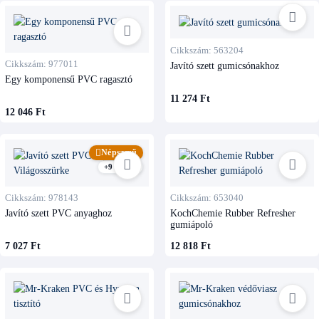
Cikkszám: 563204
Cikkszám: 977011
Javító szett gumicsónakhoz
Egy komponensű PVC ragasztó
11 274 Ft
12 046 Ft
Népszerű
+9 kivitel
Cikkszám: 978143
Cikkszám: 653040
Javító szett PVC anyaghoz
KochChemie Rubber Refresher
gumiápoló
7 027 Ft
12 818 Ft