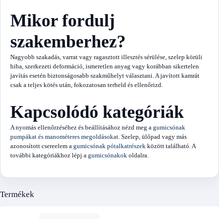
Mikor fordulj
szakemberhez?
Nagyobb szakadás, varrat vagy ragasztott illesztés sérülése, szelep körüli
hiba, szerkezeti deformáció, ismeretlen anyag vagy korábban sikertelen
javítás esetén biztonságosabb szakműhelyt választani. A javított kamrát
csak a teljes kötés után, fokozatosan terheld és ellenőrizd.
Kapcsolódó kategóriák
A nyomás ellenőrzéséhez és beállításához nézd meg a
gumicsónak
pumpákat és manométeres megoldásokat
. Szelep, ülőpad vagy más
azonosított csereelem a
gumicsónak pótalkatrészek
között található. A
további kategóriákhoz lépj a
gumicsónakok
oldalra.
Termékek