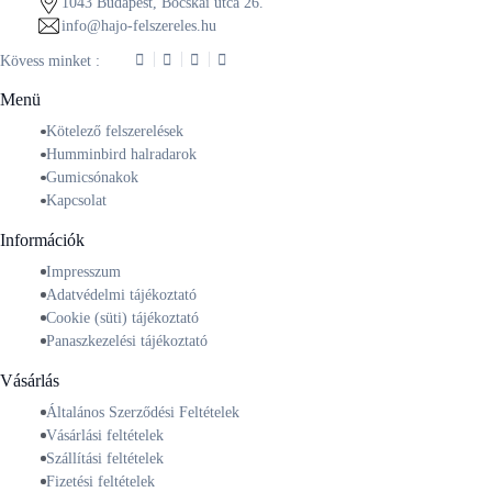
1043 Budapest, Bocskai utca 26.
info@hajo-felszereles.hu
Kövess minket :
Menü
Kötelező felszerelések
Humminbird halradarok
Gumicsónakok
Kapcsolat
Információk
Impresszum
Adatvédelmi tájékoztató
Cookie (süti) tájékoztató
Panaszkezelési tájékoztató
Vásárlás
Általános Szerződési Feltételek
Vásárlási feltételek
Szállítási feltételek
Fizetési feltételek