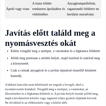
A tiszta felület
Anyagkompatibilitás;
Ápoló vagy viasz
rendszeres ápolásához és
ragasztandó felületre ne
védelméhez.
kerüljön maradvány.
Javítás előtt találd meg a
nyomásvesztés okát
Külön vizsgáld meg a szelepet, a varratokat és a légkamra felületét.
Jelöld meg pontosan a sérülés helyét, majd tisztítsd és szárítsd meg
a környezetét.
Csak a csónak anyagával és a javítás típusával összeillő készletet
használj.
A látható karcolás nem feltétlenül ott engedi a levegőt, ahol a
nyomásvesztés kialakul. Vizsgáld meg a szelepet, a varratokat, az
illesztéseket és a légkamra felületét is. A javítás helyét tisztán jelöld meg,
majd a kiválasztott készlet vagy ragasztó teljes gyártói eljárását kövesd.
Ne rövidítsd le az előkészítést vagy a kötési időt.