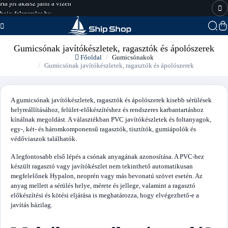
hajo-felszereles.hu
Gumicsónak javítókészletek, ragasztók és ápolószerek
Főoldal
Gumicsónakok
Gumicsónak javítókészletek, ragasztók és ápolószerek
A gumicsónak javítókészletek, ragasztók és ápolószerek kisebb sérülések
helyreállításához, felület-előkészítéshez és rendszeres karbantartáshoz
kínálnak megoldást. A választékban PVC javítókészletek és foltanyagok,
egy-, két- és háromkomponensű ragasztók, tisztítók, gumiápolók és
védőviaszok találhatók.
A legfontosabb első lépés a csónak anyagának azonosítása. A PVC-hez
készült ragasztó vagy javítókészlet nem tekinthető automatikusan
megfelelőnek Hypalon, neoprén vagy más bevonatú szövet esetén. Az
anyag mellett a sérülés helye, mérete és jellege, valamint a ragasztó
előkészítési és kötési eljárása is meghatározza, hogy elvégezhető-e a
javítás házilag.