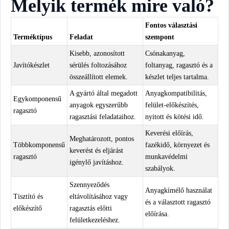
Melyik termék mire való?
Fontos választási
Terméktípus
Feladat
szempont
Kisebb, azonosított
Csónakanyag,
Javítókészlet
sérülés foltozásához
foltanyag, ragasztó és a
összeállított elemek.
készlet teljes tartalma.
A gyártó által megadott
Anyagkompatibilitás,
Egykomponensű
anyagok egyszerűbb
felület-előkészítés,
ragasztó
ragasztási feladataihoz.
nyitott és kötési idő.
Keverési előírás,
Meghatározott, pontos
Többkomponensű
fazékidő, környezet és
keverést és eljárást
ragasztó
munkavédelmi
igénylő javításhoz.
szabályok.
Szennyeződés
Anyagkímélő használat
Tisztító és
eltávolításához vagy
és a választott ragasztó
előkészítő
ragasztás előtti
előírása.
felületkezeléshez.