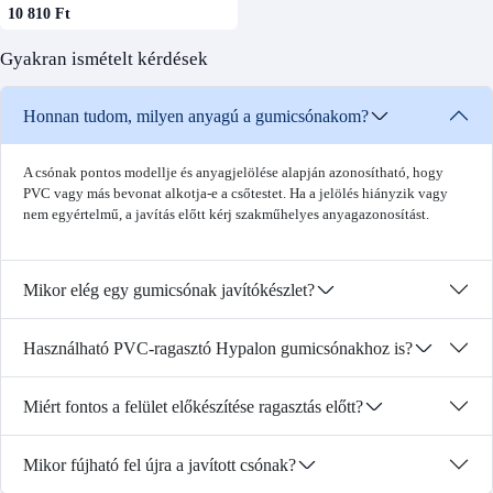
10 810 Ft
Gyakran ismételt kérdések
Honnan tudom, milyen anyagú a gumicsónakom?
A csónak pontos modellje és anyagjelölése alapján azonosítható, hogy
PVC vagy más bevonat alkotja-e a csőtestet. Ha a jelölés hiányzik vagy
nem egyértelmű, a javítás előtt kérj szakműhelyes anyagazonosítást.
Mikor elég egy gumicsónak javítókészlet?
Használható PVC-ragasztó Hypalon gumicsónakhoz is?
Miért fontos a felület előkészítése ragasztás előtt?
Mikor fújható fel újra a javított csónak?