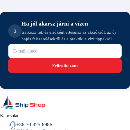
Ha jól akarsz járni a vízen
Iratkozz fel, és elsőként értesülsz az akciókról, az új
hajós felszerelésekről és a praktikus vízi tippekről.
E-mail cím
Feliratkozom
Kapcsolat
+36 70 325 6986