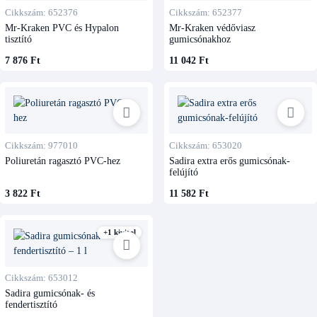
Cikkszám: 652376
Cikkszám: 652377
Mr-Kraken PVC és Hypalon
Mr-Kraken védőviasz
tisztító
gumicsónakhoz
7 876 Ft
11 042 Ft
Cikkszám: 977010
Cikkszám: 653020
Poliuretán ragasztó PVC-hez
Sadira extra erős gumicsónak-
felújító
3 822 Ft
11 582 Ft
+1 kivitel
Cikkszám: 653012
Sadira gumicsónak- és
fendertisztító