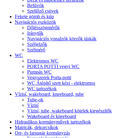
Befúvók
Szellőző csövek
Fekete gömb és kúp
Navigációs eszközök
Dőlésszögmérők
Iránytűk
Navigációs vonalzók körzők táskák
Széljelzők
Szélmérő
WC
Elektromos WC
PORTA POTTI vegyi WC
Pumpás WC
Vegyszerek Porta-potti
WC Átépítő szett kézi - elektromos
WC tartozékok
Vízisí, wakeboard, kneeboard, tube
Tube-ok
Vízisí
Vízisí, tube, wakeboard kötelek kiegészítők
Wakeboard és kneeboard
Hidraulikus kormányművek tartozékok
Matricák, dekorcsíkok
Orr- és farsugár kormányzás