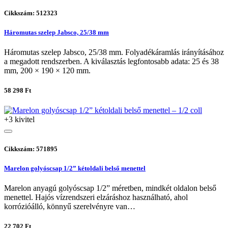
Cikkszám: 512323
Háromutas szelep Jabsco, 25/38 mm
Háromutas szelep Jabsco, 25/38 mm. Folyadékáramlás irányításához
a megadott rendszerben. A kiválasztás legfontosabb adata: 25 és 38
mm, 200 × 190 × 120 mm.
58 298 Ft
+3 kivitel
Cikkszám: 571895
Marelon golyóscsap 1/2” kétoldali belső menettel
Marelon anyagú golyóscsap 1/2” méretben, mindkét oldalon belső
menettel. Hajós vízrendszeri elzáráshoz használható, ahol
korrózióálló, könnyű szerelvényre van…
22 702 Ft