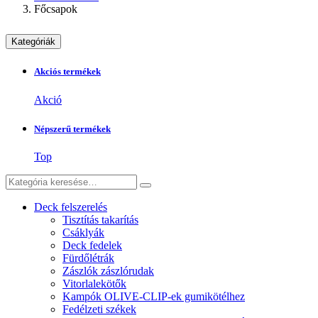
Főcsapok
Kategóriák
Akciós termékek
Akció
Népszerű termékek
Top
Deck felszerelés
Tisztítás takarítás
Csáklyák
Deck fedelek
Fürdőlétrák
Zászlók zászlórudak
Vitorlalekötők
Kampók OLIVE-CLIP-ek gumikötélhez
Fedélzeti székek