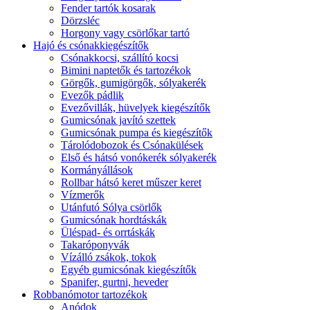
Fender tartók kosarak
Dörzsléc
Horgony vagy csörlőkar tartó
Hajó és csónakkiegészítők
Csónakkocsi, szállító kocsi
Bimini naptetők és tartozékok
Görgők, gumigörgők, sólyakerék
Evezők pádlik
Evezővillák, hüvelyek kiegészítők
Gumicsónak javító szettek
Gumicsónak pumpa és kiegészítők
Tárolódobozok és Csónakülések
Első és hátsó vonókerék sólyakerék
Kormányállások
Rollbar hátsó keret műszer keret
Vízmerők
Utánfutó Sólya csörlők
Gumicsónak hordtáskák
Üléspad- és orrtáskák
Takaróponyvák
Vízálló zsákok, tokok
Egyéb gumicsónak kiegészítők
Spanifer, gurtni, heveder
Robbanómotor tartozékok
Anódok