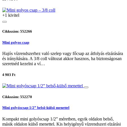
+1 kivitel
Cikkszám: 552266
Mini golyos csap
Hajós vízrendszerhez való szelep vagy főcsap az átfolyás elzárására
és irányítására. A 3/8 coll változat akkor hasznos, ha biztonságosan
szeretnéd kezelni a ví…
4 903 Ft
Cikkszám: 552270
Mini golyóscsap 1/2” belső-külső menettel
Kompakt mini golyóscsap 1/2” méretben, egyik oldalon belső,
másik oldalon külső menettel. Kis helyigényű vízrendszeri elzárási