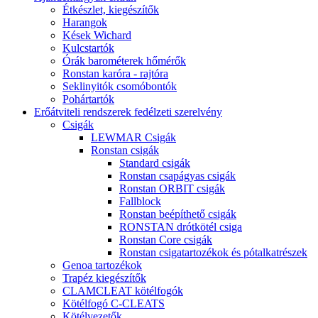
Étkészlet, kiegészítők
Harangok
Kések Wichard
Kulcstartók
Órák barométerek hőmérők
Ronstan karóra - rajtóra
Seklinyitók csomóbontók
Pohártartók
Erőátviteli rendszerek fedélzeti szerelvény
Csigák
LEWMAR Csigák
Ronstan csigák
Standard csigák
Ronstan csapágyas csigák
Ronstan ORBIT csigák
Fallblock
Ronstan beépíthető csigák
RONSTAN drótkötél csiga
Ronstan Core csigák
Ronstan csigatartozékok és pótalkatrészek
Genoa tartozékok
Trapéz kiegészítők
CLAMCLEAT kötélfogók
Kötélfogó C-CLEATS
Kötélvezetők