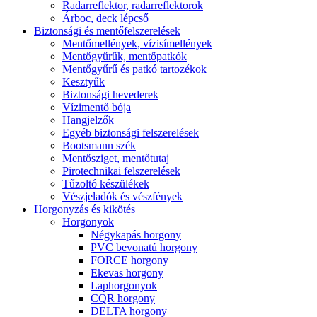
Radarreflektor, radarreflektorok
Árboc, deck lépcső
Biztonsági és mentőfelszerelések
Mentőmellények, vízisímellények
Mentőgyűrűk, mentőpatkók
Mentőgyűrű és patkó tartozékok
Kesztyűk
Biztonsági hevederek
Vízimentő bója
Hangjelzők
Egyéb biztonsági felszerelések
Bootsmann szék
Mentősziget, mentőtutaj
Pirotechnikai felszerelések
Tűzoltó készülékek
Vészjeladók és vészfények
Horgonyzás és kikötés
Horgonyok
Négykapás horgony
PVC bevonatú horgony
FORCE horgony
Ekevas horgony
Laphorgonyok
CQR horgony
DELTA horgony