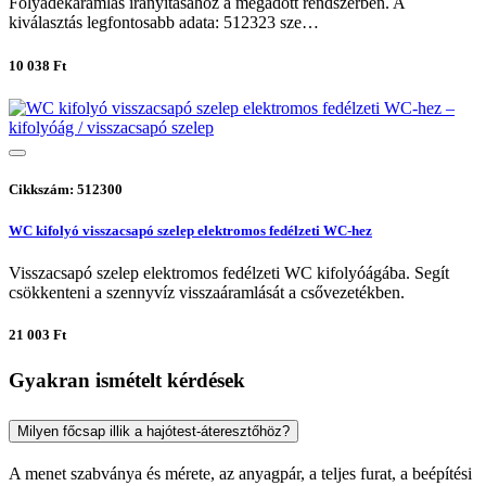
Folyadékáramlás irányításához a megadott rendszerben. A
kiválasztás legfontosabb adata: 512323 sze…
10 038 Ft
Cikkszám: 512300
WC kifolyó visszacsapó szelep elektromos fedélzeti WC-hez
Visszacsapó szelep elektromos fedélzeti WC kifolyóágába. Segít
csökkenteni a szennyvíz visszaáramlását a csővezetékben.
21 003 Ft
Gyakran ismételt kérdések
Milyen főcsap illik a hajótest-áteresztőhöz?
A menet szabványa és mérete, az anyagpár, a teljes furat, a beépítési