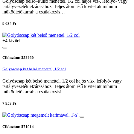
Golyóscsap belső–külső menettel, 1/2 col hajós víz-, lefolyó- vagy
tartályvezeték elzárásához. Teljes átömlésű kivitel alumínium
működtetőkarral; a csatlakozás…
9 034 Ft
+4 kivitel
Cikkszám: 552260
Golyóscsap két belső menettel, 1/2 col
Golyóscsap két belső menettel, 1/2 col hajós víz-, lefolyó- vagy
tartályvezeték elzárásához. Teljes átömlésű kivitel alumínium
működtetőkarral; a csatlakozási…
7 953 Ft
Cikkszám: 571914