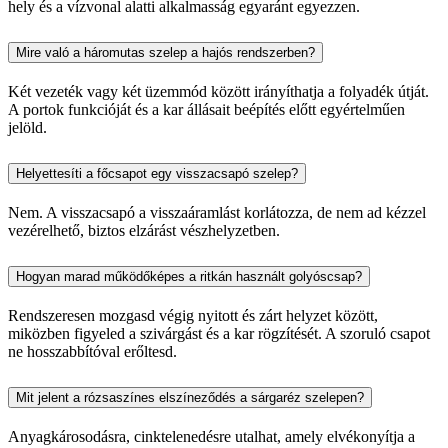
hely és a vízvonal alatti alkalmasság egyaránt egyezzen.
Mire való a háromutas szelep a hajós rendszerben?
Két vezeték vagy két üzemmód között irányíthatja a folyadék útját.
A portok funkcióját és a kar állásait beépítés előtt egyértelműen
jelöld.
Helyettesíti a főcsapot egy visszacsapó szelep?
Nem. A visszacsapó a visszaáramlást korlátozza, de nem ad kézzel
vezérelhető, biztos elzárást vészhelyzetben.
Hogyan marad működőképes a ritkán használt golyóscsap?
Rendszeresen mozgasd végig nyitott és zárt helyzet között,
miközben figyeled a szivárgást és a kar rögzítését. A szoruló csapot
ne hosszabbítóval erőltesd.
Mit jelent a rózsaszínes elszíneződés a sárgaréz szelepen?
Anyagkárosodásra, cinktelenedésre utalhat, amely elvékonyítja a