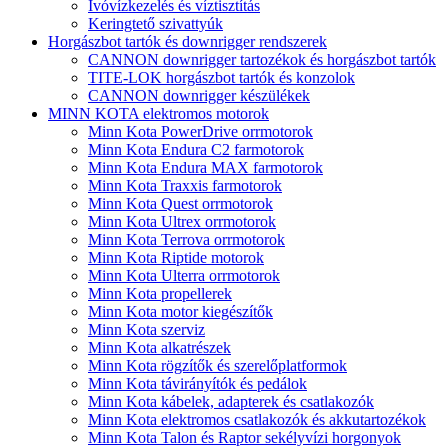
Ivóvízkezelés és víztisztítás
Keringtető szivattyúk
Horgászbot tartók és downrigger rendszerek
CANNON downrigger tartozékok és horgászbot tartók
TITE-LOK horgászbot tartók és konzolok
CANNON downrigger készülékek
MINN KOTA elektromos motorok
Minn Kota PowerDrive orrmotorok
Minn Kota Endura C2 farmotorok
Minn Kota Endura MAX farmotorok
Minn Kota Traxxis farmotorok
Minn Kota Quest orrmotorok
Minn Kota Ultrex orrmotorok
Minn Kota Terrova orrmotorok
Minn Kota Riptide motorok
Minn Kota Ulterra orrmotorok
Minn Kota propellerek
Minn Kota motor kiegészítők
Minn Kota szerviz
Minn Kota alkatrészek
Minn Kota rögzítők és szerelőplatformok
Minn Kota távirányítók és pedálok
Minn Kota kábelek, adapterek és csatlakozók
Minn Kota elektromos csatlakozók és akkutartozékok
Minn Kota Talon és Raptor sekélyvízi horgonyok