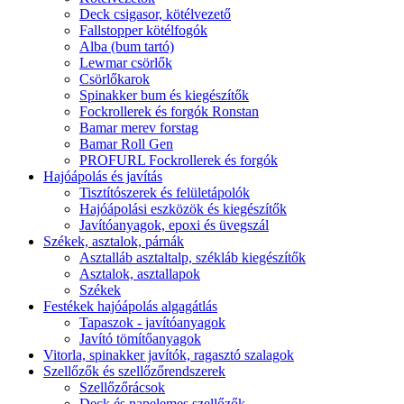
Deck csigasor, kötélvezető
Fallstopper kötélfogók
Alba (bum tartó)
Lewmar csörlők
Csörlőkarok
Spinakker bum és kiegészítők
Fockrollerek és forgók Ronstan
Bamar merev forstag
Bamar Roll Gen
PROFURL Fockrollerek és forgók
Hajóápolás és javítás
Tisztítószerek és felületápolók
Hajóápolási eszközök és kiegészítők
Javítóanyagok, epoxi és üvegszál
Székek, asztalok, párnák
Asztalláb asztaltalp, székláb kiegészítők
Asztalok, asztallapok
Székek
Festékek hajóápolás algagátlás
Tapaszok - javítóanyagok
Javító tömítőanyagok
Vitorla, spinakker javítók, ragasztó szalagok
Szellőzők és szellőzőrendszerek
Szellőzőrácsok
Deck és napelemes szellőzők