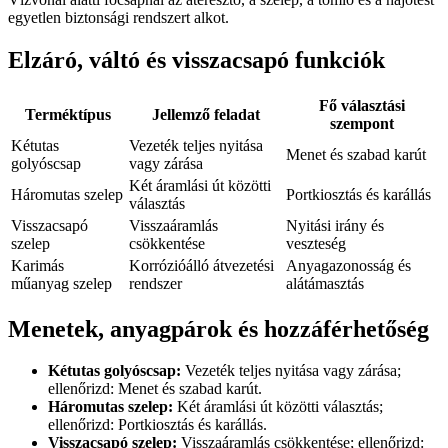
egyetlen biztonsági rendszert alkot.
Elzáró, váltó és visszacsapó funkciók
Fő választási
Terméktípus
Jellemző feladat
szempont
Kétutas
Vezeték teljes nyitása
Menet és szabad karút
golyóscsap
vagy zárása
Két áramlási út közötti
Háromutas szelep
Portkiosztás és karállás
választás
Visszacsapó
Visszaáramlás
Nyitási irány és
szelep
csökkentése
veszteség
Karimás
Korrózióálló átvezetési
Anyagazonosság és
műanyag szelep
rendszer
alátámasztás
Menetek, anyagpárok és hozzáférhetőség
Kétutas golyóscsap:
Vezeték teljes nyitása vagy zárása;
ellenőrizd: Menet és szabad karút.
Háromutas szelep:
Két áramlási út közötti választás;
ellenőrizd: Portkiosztás és karállás.
Visszacsapó szelep:
Visszaáramlás csökkentése; ellenőrizd: