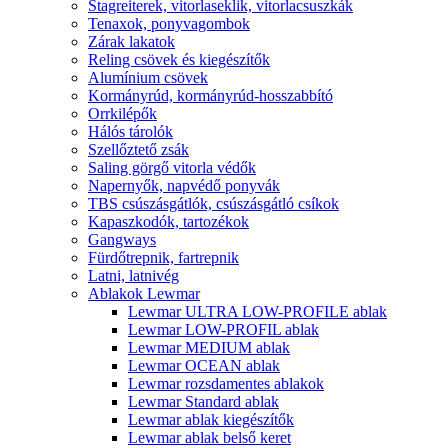
Stagreiterek, vitorlaseklik, vitorlacsuszkák
Tenaxok, ponyvagombok
Zárak lakatok
Reling csövek és kiegészítők
Alumínium csövek
Kormányrúd, kormányrúd-hosszabbító
Orrkilépők
Hálós tárolók
Szellőztető zsák
Saling görgő vitorla védők
Napernyők, napvédő ponyvák
TBS csúszásgátlók, csúszásgátló csíkok
Kapaszkodók, tartozékok
Gangways
Fürdőtrepnik, fartrepnik
Latni, latnivég
Ablakok Lewmar
Lewmar ULTRA LOW-PROFILE ablak
Lewmar LOW-PROFIL ablak
Lewmar MEDIUM ablak
Lewmar OCEAN ablak
Lewmar rozsdamentes ablakok
Lewmar Standard ablak
Lewmar ablak kiegészítők
Lewmar ablak belső keret