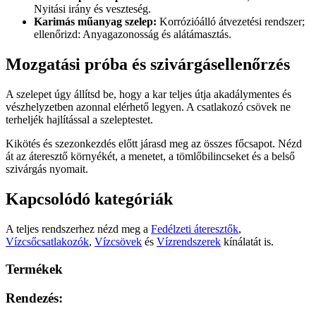
Nyitási irány és veszteség.
Karimás műanyag szelep:
Korrózióálló átvezetési rendszer;
ellenőrizd: Anyagazonosság és alátámasztás.
Mozgatási próba és szivárgásellenőrzés
A szelepet úgy állítsd be, hogy a kar teljes útja akadálymentes és
vészhelyzetben azonnal elérhető legyen. A csatlakozó csövek ne
terheljék hajlítással a szeleptestet.
Kikötés és szezonkezdés előtt járasd meg az összes főcsapot. Nézd
át az áteresztő környékét, a menetet, a tömlőbilincseket és a belső
szivárgás nyomait.
Kapcsolódó kategóriák
A teljes rendszerhez nézd meg a
Fedélzeti áteresztők
,
Vízcsőcsatlakozók
,
Vízcsövek
és
Vízrendszerek
kínálatát is.
Termékek
Rendezés: