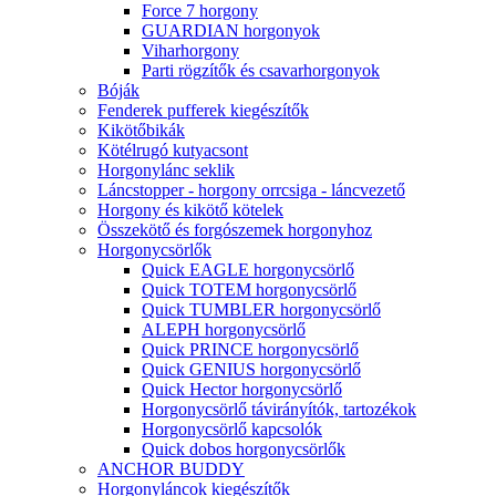
Force 7 horgony
GUARDIAN horgonyok
Viharhorgony
Parti rögzítők és csavarhorgonyok
Bóják
Fenderek pufferek kiegészítők
Kikötőbikák
Kötélrugó kutyacsont
Horgonylánc seklik
Láncstopper - horgony orrcsiga - láncvezető
Horgony és kikötő kötelek
Összekötő és forgószemek horgonyhoz
Horgonycsörlők
Quick EAGLE horgonycsörlő
Quick TOTEM horgonycsörlő
Quick TUMBLER horgonycsörlő
ALEPH horgonycsörlő
Quick PRINCE horgonycsörlő
Quick GENIUS horgonycsörlő
Quick Hector horgonycsörlő
Horgonycsörlő távirányítók, tartozékok
Horgonycsörlő kapcsolók
Quick dobos horgonycsörlők
ANCHOR BUDDY
Horgonyláncok kiegészítők