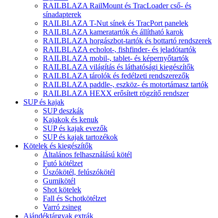
RAILBLAZA RailMount és TracLoader cső- és
sínadapterek
RAILBLAZA T-Nut sínek és TracPort panelek
RAILBLAZA kameratartók és állítható karok
RAILBLAZA horgászbot-tartók és bottartó rendszerek
RAILBLAZA echolot-, fishfinder- és jeladótartók
RAILBLAZA mobil-, tablet- és képernyőtartók
RAILBLAZA világítás és láthatósági kiegészítők
RAILBLAZA tárolók és fedélzeti rendszerezők
RAILBLAZA paddle-, eszköz- és motortámasz tartók
RAILBLAZA HEXX erősített rögzítő rendszer
SUP és kajak
SUP deszkák
Kajakok és kenuk
SUP és kajak evezők
SUP és kajak tartozékok
Kötelek és kiegészítők
Általános felhasználású kötél
Futó kötélzet
Úszókötél, felúszókötél
Gumikötél
Shot kötelek
Fall és Schotkötélzet
Varró zsineg
Ajándéktárgyak extrák