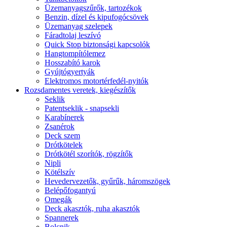
Üzemanyagszűrők, tartozékok
Benzin, dízel és kipufogócsövek
Üzemanyag szelepek
Fáradtolaj leszívó
Quick Stop biztonsági kapcsolók
Hangtompítólemez
Hosszabító karok
Gyújtógyertyák
Elektromos motortérfedél-nyitók
Rozsdamentes veretek, kiegészítők
Seklik
Patentseklik - snapsekli
Karabínerek
Zsanérok
Deck szem
Drótkötelek
Drótkötél szorítók, rögzítők
Nipli
Kötélszív
Hevedervezetők, gyűrűk, háromszögek
Belépőfogantyú
Omegák
Deck akasztók, ruha akasztók
Spannerek
Bolcnik