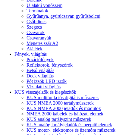
U-alakú vonószem
Terminálok
Gyűrűanya, gyűrűcsavar, gyűrűsbolcni
Csőbilincs
Szegecs
Csavarok
Csavaranyák
Menetes szár A2
Alátétek
Fények, világítás
Pozíciófények
Reflektorok, fényszórók
Belső világítás
Deck világítás
Pót izzók LED izzók
Víz alatti világítás
KUS visszajelzők és kiegészítők
KUS multifunkciós digitális műszerek
KUS NMEA 2000 tartályműszerek
KUS NMEA 2000 jeladók és modulok
NMEA 2000 kábelek és hálózati elemek
KUS analóg tartályszint műszerek
KUS analóg tartályjeladók és beépítő elemek
KUS motor-, elektromos és üzemóra műszerek