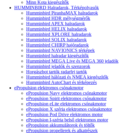
Minn Kota kiegészítők
HUMMINBIRD Halradarok, Térképolvasók
Humminbird PiranhaMAX halradarok
Humminbird HDR mélységmérők
Humminbird APEX halradarok
Humminbird HELIX halradarok
Humminbird XPLORE halradarok
Humminbird SOLIX halradarok
Humminbird CHIRP hajóradarok
Humminbird NAVIONICS térképek
Humminbird halradar kiegészítők
Humminbird MEGA Live és MEGA 360 jeladók
Humminbird jeladók és szenzorok
Horgászbot tartók radarfej tartók
Humminbird hálózati és NMEA kiegészítők
Humminbird AutoChart és térképezés
ePropulsion elektromos csónakmotor
ePropulsion Navy elektromos csónakmotor
ePropulsion Spirit elektromos csónakmotor
ePropulsion eLite elektromos csónakmotor
ePropulsion X széria elektromos csónakmotor
ePropulsion Pod Drive elektromos motor
ePropulsion I-széria belső elektromos motor
ePropulsion akkumulátorok és töltők
ePropulsion propellerek és alkatrészek