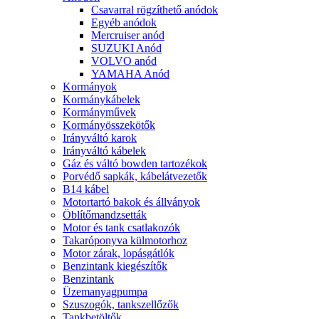
Csavarral rögzíthető anódok
Egyéb anódok
Mercruiser anód
SUZUKI Anód
VOLVO anód
YAMAHA Anód
Kormányok
Kormánykábelek
Kormányművek
Kormányösszekötők
Irányváltó karok
Irányváltó kábelek
Gáz és váltó bowden tartozékok
Porvédő sapkák, kábelátvezetők
B14 kábel
Motortartó bakok és állványok
Öblítőmandzsetták
Motor és tank csatlakozók
Takaróponyva külmotorhoz
Motor zárak, lopásgátlók
Benzintank kiegészítők
Benzintank
Üzemanyagpumpa
Szuszogók, tankszellőzők
Tankbetöltők