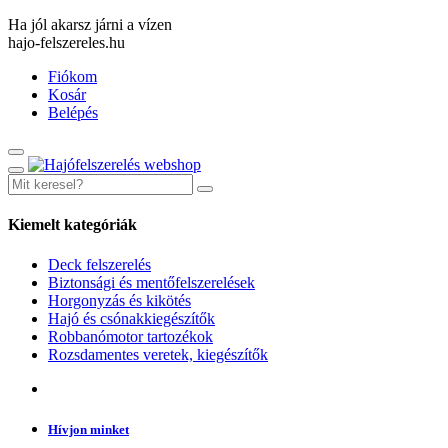
Ha jól akarsz járni a vízen
hajo-felszereles.hu
Fiókom
Kosár
Belépés
Kiemelt kategóriák
Deck felszerelés
Biztonsági és mentőfelszerelések
Horgonyzás és kikötés
Hajó és csónakkiegészítők
Robbanómotor tartozékok
Rozsdamentes veretek, kiegészítők
Hívjon minket