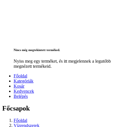
Nincs még megtekintett terméked.
Nyiss meg egy terméket, és itt megjelennek a legutóbb
megnézett termékeid.
Főoldal
Kategóriák
Kosár
Kedvencek
Belépés
Főcsapok
Főoldal
Vízrendszerek