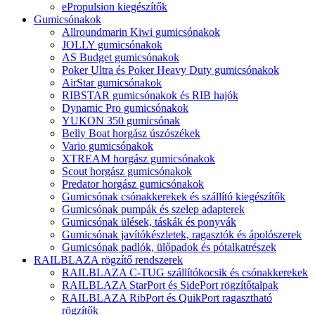
ePropulsion kiegészítők
Gumicsónakok
Allroundmarin Kiwi gumicsónakok
JOLLY gumicsónakok
AS Budget gumicsónakok
Poker Ultra és Poker Heavy Duty gumicsónakok
AirStar gumicsónakok
RIBSTAR gumicsónakok és RIB hajók
Dynamic Pro gumicsónakok
YUKON 350 gumicsónak
Belly Boat horgász úszószékek
Vario gumicsónakok
XTREAM horgász gumicsónakok
Scout horgász gumicsónakok
Predator horgász gumicsónakok
Gumicsónak csónakkerekek és szállító kiegészítők
Gumicsónak pumpák és szelep adapterek
Gumicsónak ülések, táskák és ponyvák
Gumicsónak javítókészletek, ragasztók és ápolószerek
Gumicsónak padlók, ülőpadok és pótalkatrészek
RAILBLAZA rögzítő rendszerek
RAILBLAZA C-TUG szállítókocsik és csónakkerekek
RAILBLAZA StarPort és SidePort rögzítőtalpak
RAILBLAZA RibPort és QuikPort ragasztható
rögzítők