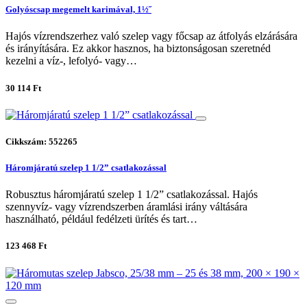
Golyóscsap megemelt karimával, 1½˝
Hajós vízrendszerhez való szelep vagy főcsap az átfolyás elzárására
és irányítására. Ez akkor hasznos, ha biztonságosan szeretnéd
kezelni a víz-, lefolyó- vagy…
30 114 Ft
Cikkszám: 552265
Háromjáratú szelep 1 1/2” csatlakozással
Robusztus háromjáratú szelep 1 1/2” csatlakozással. Hajós
szennyvíz- vagy vízrendszerben áramlási irány váltására
használható, például fedélzeti ürítés és tart…
123 468 Ft