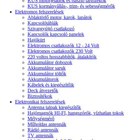
KUS motorjeladók és riasztó tartozékok
KUS kormányállás-, trim- és sebességmérők
Elektromos felszerelések
Ablaktörlő motor, karok, lapátok
Kapcsolótáblák
Szivargyújtó csatlakozó
Kapcsolók kapcsoló panelek
Hajókürt
Elektromos csatlakozók 12 - 24 Volt
Elektromos csatlakozók 230 Volt
220 voltos hosszabbítók, átalakítók
Akkumulátor dobozok
Akkumulátor saruk
Akkumulátor töltők
Akkumulátorok
Kábelek és kiegészítőik
Deck átvezetők
Biztosítékok
Elektronikai felszerelések
Antenna talpak kiegészítők
Hajómagnók HI-FI, hangszórók, vízhatlan tokok
Mélységmérő
Műholdas antennák
Rádió antennák
TV antennák