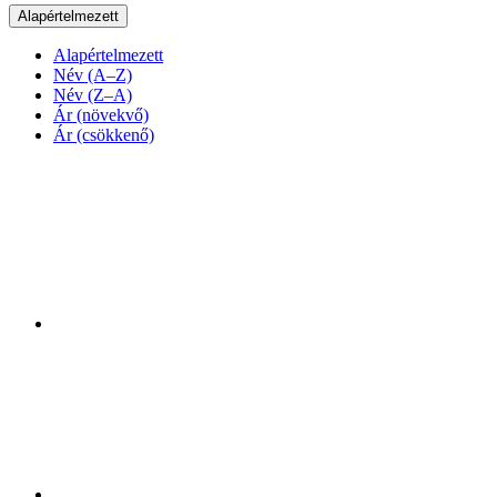
Alapértelmezett
Alapértelmezett
Név (A–Z)
Név (Z–A)
Ár (növekvő)
Ár (csökkenő)