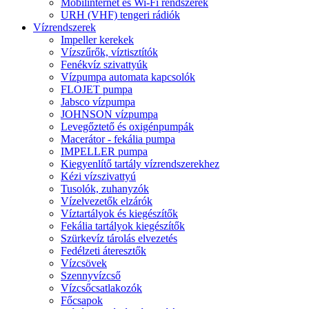
Mobilinternet és Wi-Fi rendszerek
URH (VHF) tengeri rádiók
Vízrendszerek
Impeller kerekek
Vízszűrők, víztisztítók
Fenékvíz szivattyúk
Vízpumpa automata kapcsolók
FLOJET pumpa
Jabsco vízpumpa
JOHNSON vízpumpa
Levegőztető és oxigénpumpák
Macerátor - fekália pumpa
IMPELLER pumpa
Kiegyenlítő tartály vízrendszerekhez
Kézi vízszivattyú
Tusolók, zuhanyzók
Vízelvezetők elzárók
Víztartályok és kiegészítők
Fekália tartályok kiegészítők
Szürkevíz tárolás elvezetés
Fedélzeti áteresztők
Vízcsövek
Szennyvízcső
Vízcsőcsatlakozók
Főcsapok