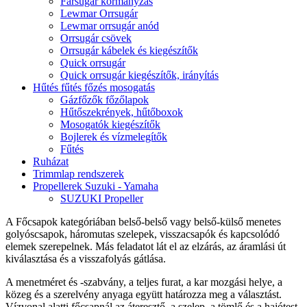
Farsugár kormányzás
Lewmar Orrsugár
Lewmar orrsugár anód
Orrsugár csövek
Orrsugár kábelek és kiegészítők
Quick orrsugár
Quick orrsugár kiegészítők, irányítás
Hűtés fűtés főzés mosogatás
Gázfőzők főzőlapok
Hűtőszekrények, hűtőboxok
Mosogatók kiegészítők
Bojlerek és vízmelegítők
Fűtés
Ruházat
Trimmlap rendszerek
Propellerek Suzuki - Yamaha
SUZUKI Propeller
A Főcsapok kategóriában belső-belső vagy belső-külső menetes
golyóscsapok, háromutas szelepek, visszacsapók és kapcsolódó
elemek szerepelnek. Más feladatot lát el az elzárás, az áramlási út
kiválasztása és a visszafolyás gátlása.
A menetméret és -szabvány, a teljes furat, a kar mozgási helye, a
közeg és a szerelvény anyaga együtt határozza meg a választást.
Vízvonal alatti főcsapnál az áteresztő, a szelep, a tömlő és a hajótest