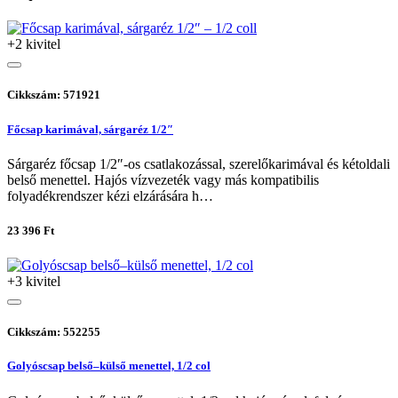
+2 kivitel
Cikkszám: 571921
Főcsap karimával, sárgaréz 1/2″
Sárgaréz főcsap 1/2″-os csatlakozással, szerelőkarimával és kétoldali
belső menettel. Hajós vízvezeték vagy más kompatibilis
folyadékrendszer kézi elzárására h…
23 396 Ft
+3 kivitel
Cikkszám: 552255
Golyóscsap belső–külső menettel, 1/2 col