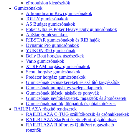
ePropulsion kiegészítők
Gumicsónakok
Allroundmarin Kiwi gumicsónakok
JOLLY gumicsónakok
AS Budget gumicsónakok
Poker Ultra és Poker Heavy Duty gumicsónakok
AirStar gumicsónakok
RIBSTAR gumicsónakok és RIB hajók
Dynamic Pro gumicsónakok
YUKON 350 gumicsónak
Belly Boat horgász úszószékek
Vario gumicsónakok
XTREAM horgász gumicsónakok
Scout horgász gumicsónakok
Predator horgász gumicsónakok
Gumicsónak csónakkerekek és szállító kiegészítők
Gumicsónak pumpák és szelep adapterek
Gumicsónak ülések, táskák és ponyvák
Gumicsónak javítókészletek, ragasztók és ápolószerek
Gumicsónak padlók, ülőpadok és pótalkatrészek
RAILBLAZA rögzítő rendszerek
RAILBLAZA C-TUG szállítókocsik és csónakkerekek
RAILBLAZA StarPort és SidePort rögzítőtalpak
RAILBLAZA RibPort és QuikPort ragasztható
rögzítők