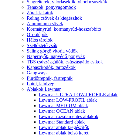
Stagreiterek, vitorlaseklik, vitorlacsuszkák
Tenaxok, ponyvagombok
Zárak lakatok
Reling csövek és kiegészítők
Alumínium csövek
Kormányrúd, kormányrúd-hosszabbító
Orrkilépők
Hálós tárolók
Szellőztető zsák
Saling görgő vitorla védők
Napernyők, napvédő ponyvák
TBS csúszásgátlók, csúszásgátló csíkok
Kapaszkodók, tartozékok
Gangways
Fürdőtrepnik, fartrepnik
Latni, latnivég
Ablakok Lewmar
Lewmar ULTRA LOW-PROFILE ablak
Lewmar LOW-PROFIL ablak
Lewmar MEDIUM ablak
Lewmar OCEAN ablak
Lewmar rozsdamentes ablakok
Lewmar Standard ablak
Lewmar ablak kiegészítők
Lewmar ablak belső keret