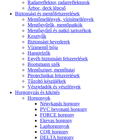
Radarreflektor, radarreflektorok
Árboc, deck lépcső
Biztonsági és mentőfelszerelések
Mentőmellények, vízisímellények
Mentőgyűrűk, mentőpatkók
Mentőgyűrű és patkó tartozékok
Kesztyűk
Biztonsági hevederek
Vízimentő bója
Hangjelzők
Egyéb biztonsági felszerelések
Bootsmann szék
Mentősziget, mentőtutaj
Pirotechnikai felszerelések
Tűzoltó készülékek
Vészjeladók és vészfények
Horgonyzás és kikötés
Horgonyok
Négykapás horgony
PVC bevonatú horgony
FORCE horgony
Ekevas horgony
Laphorgonyok
CQR horgony
DELTA horgony