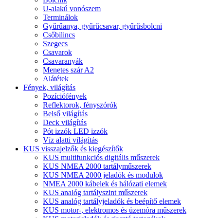
U-alakú vonószem
Terminálok
Gyűrűanya, gyűrűcsavar, gyűrűsbolcni
Csőbilincs
Szegecs
Csavarok
Csavaranyák
Menetes szár A2
Alátétek
Fények, világítás
Pozíciófények
Reflektorok, fényszórók
Belső világítás
Deck világítás
Pót izzók LED izzók
Víz alatti világítás
KUS visszajelzők és kiegészítők
KUS multifunkciós digitális műszerek
KUS NMEA 2000 tartályműszerek
KUS NMEA 2000 jeladók és modulok
NMEA 2000 kábelek és hálózati elemek
KUS analóg tartályszint műszerek
KUS analóg tartályjeladók és beépítő elemek
KUS motor-, elektromos és üzemóra műszerek