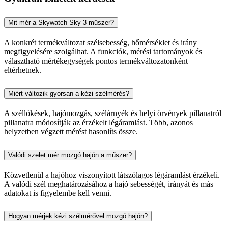
Mit mér a Skywatch Sky 3 műszer?
A konkrét termékváltozat szélsebesség, hőmérséklet és irány
megfigyelésére szolgálhat. A funkciók, mérési tartományok és
választható mértékegységek pontos termékváltozatonként
eltérhetnek.
Miért változik gyorsan a kézi szélmérés?
A széllökések, hajómozgás, szélárnyék és helyi örvények pillanatról
pillanatra módosítják az érzékelt légáramlást. Több, azonos
helyzetben végzett mérést hasonlíts össze.
Valódi szelet mér mozgó hajón a műszer?
Közvetlenül a hajóhoz viszonyított látszólagos légáramlást érzékeli.
A valódi szél meghatározásához a hajó sebességét, irányát és más
adatokat is figyelembe kell venni.
Hogyan mérjek kézi szélmérővel mozgó hajón?