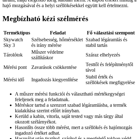
hajó mozgásával és a helyi széllökésekkel együtt kell értelmezni.
Megbízható kézi szélmérés
Terméktípus
Feladat
Fő választási szempont
Skywatch
Szélsebesség, hőmérséklet
Szabad légáramlás és
Sky 3
és irány mérése
stabil tartás
Műszer védelme
Tárolótok
Száraz elhelyezés
szállításkor
Testtől és felépítménytől
Mérési pont
Zavarások csökkentése
távol
Stabil érték és
Mérési idő
Ingadozás kiegyenlítése
széllökések megfigyelése
A műszer mérési funkciói és választható mértékegységei
feleljenek meg a feladatnak.
Méréskor tartsd a szenzort szabad légáramlásba, a termék
kialakítása szerint előírt irányban.
Kerüld a kabin, vitorla, saját tested vagy más tárgy által
okozott szélárnyékot.
Hasonlíts össze több mérést, mert a széllökés és hajómozgás
ingadozó értéket adhat.
Használat után tisztítsd, szárítsd és a megfelelő tokban védd