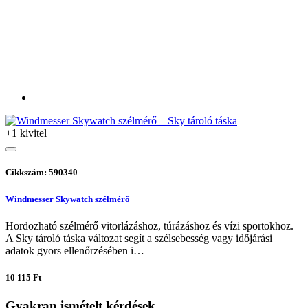
+1 kivitel
Cikkszám: 590340
Windmesser Skywatch szélmérő
Hordozható szélmérő vitorlázáshoz, túrázáshoz és vízi sportokhoz.
A Sky tároló táska változat segít a szélsebesség vagy időjárási
adatok gyors ellenőrzésében i…
10 115 Ft
Gyakran ismételt kérdések