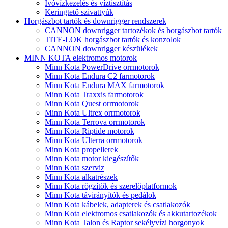
Ivóvízkezelés és víztisztítás
Keringtető szivattyúk
Horgászbot tartók és downrigger rendszerek
CANNON downrigger tartozékok és horgászbot tartók
TITE-LOK horgászbot tartók és konzolok
CANNON downrigger készülékek
MINN KOTA elektromos motorok
Minn Kota PowerDrive orrmotorok
Minn Kota Endura C2 farmotorok
Minn Kota Endura MAX farmotorok
Minn Kota Traxxis farmotorok
Minn Kota Quest orrmotorok
Minn Kota Ultrex orrmotorok
Minn Kota Terrova orrmotorok
Minn Kota Riptide motorok
Minn Kota Ulterra orrmotorok
Minn Kota propellerek
Minn Kota motor kiegészítők
Minn Kota szerviz
Minn Kota alkatrészek
Minn Kota rögzítők és szerelőplatformok
Minn Kota távirányítók és pedálok
Minn Kota kábelek, adapterek és csatlakozók
Minn Kota elektromos csatlakozók és akkutartozékok
Minn Kota Talon és Raptor sekélyvízi horgonyok