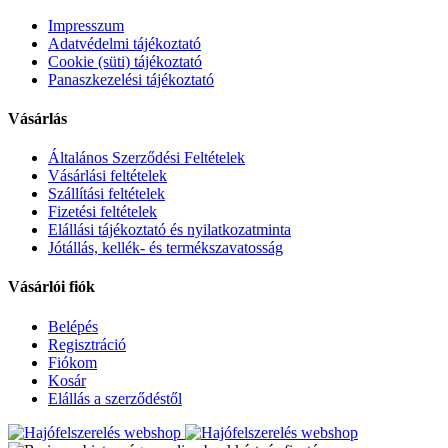
Impresszum
Adatvédelmi tájékoztató
Cookie (süti) tájékoztató
Panaszkezelési tájékoztató
Vásárlás
Általános Szerződési Feltételek
Vásárlási feltételek
Szállítási feltételek
Fizetési feltételek
Elállási tájékoztató és nyilatkozatminta
Jótállás, kellék- és termékszavatosság
Vásárlói fiók
Belépés
Regisztráció
Fiókom
Kosár
Elállás a szerződéstől