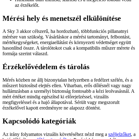
az érzékelőt.
Mérési hely és menetszél elkülönítése
A Sky 3 akkor célszerű, ha hordozható, többfunkciós pillanatnyi
mérésre van szükség. Vásárláskor a mérési tartományt, felbontást,
mértékegységeket, energiaellátást és környezeti védettséget együtt
hasonlítsd össze. A tárolótokot csak a kompatibilis műszer mérete és
formája szerint válaszd.
Érzékelővédelem és tárolás
Mérés közben ne állj bizonytalan helyzetben a fedélzet szélén, és a
műszert biztosítsd elejtés ellen. Viharban, erős dőlésnél vagy nagy
hullámzásban a személyi biztonság fontosabb a kézi leolvasásnál. A
mért értéket mindig egészítsd ki előrejelzéssel, vizuális
megfigyeléssel és a hajó állapotával. Sérült vagy megszorult
érzékelővel kapott eredményre ne alapozz döntést.
Kapcsolódó kategóriák
Az irány folyamatos vizuális követéséhez nézd meg a
széljelzőket
, a