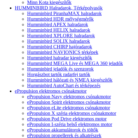
Minn Kota kiegészítők
HUMMINBIRD Halradarok, Térképolvasók
Humminbird PiranhaMAX halradarok
Humminbird HDR mélységmérők
Humminbird APEX halradarok
Humminbird HELIX halradarok
Humminbird XPLORE halradarok
Humminbird SOLIX halradarok
Humminbird CHIRP hajóradarok
Humminbird NAVIONICS térképek
Humminbird halradar kiegészítők
Humminbird MEGA Live és MEGA 360 jeladók
Humminbird jeladók és szenzorok
Horgászbot tartók radarfej tartók
Humminbird hálózati és NMEA kiegészítők
Humminbird AutoChart és térképezés
ePropulsion elektromos csónakmotor
ePropulsion Navy elektromos csónakmotor
ePropulsion Spirit elektromos csónakmotor
ePropulsion eLite elektromos csónakmotor
ePropulsion X széria elektromos csónakmotor
ePropulsion Pod Drive elektromos motor
ePropulsion I-széria belső elektromos motor
ePropulsion akkumulátorok és töltők
ePropulsion propellerek és alkatrészek