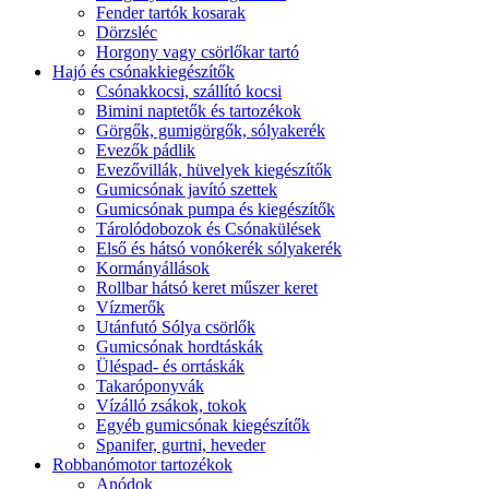
Fender tartók kosarak
Dörzsléc
Horgony vagy csörlőkar tartó
Hajó és csónakkiegészítők
Csónakkocsi, szállító kocsi
Bimini naptetők és tartozékok
Görgők, gumigörgők, sólyakerék
Evezők pádlik
Evezővillák, hüvelyek kiegészítők
Gumicsónak javító szettek
Gumicsónak pumpa és kiegészítők
Tárolódobozok és Csónakülések
Első és hátsó vonókerék sólyakerék
Kormányállások
Rollbar hátsó keret műszer keret
Vízmerők
Utánfutó Sólya csörlők
Gumicsónak hordtáskák
Üléspad- és orrtáskák
Takaróponyvák
Vízálló zsákok, tokok
Egyéb gumicsónak kiegészítők
Spanifer, gurtni, heveder
Robbanómotor tartozékok
Anódok