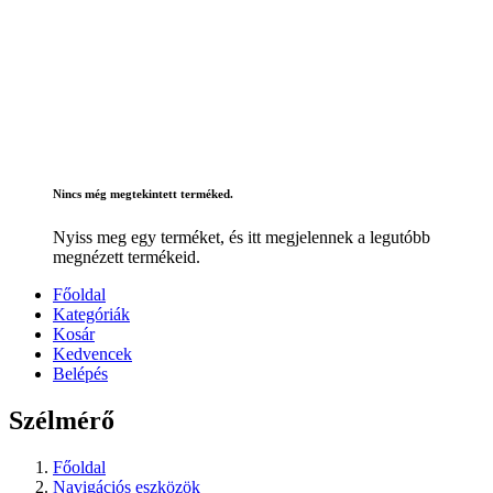
Nincs még megtekintett terméked.
Nyiss meg egy terméket, és itt megjelennek a legutóbb
megnézett termékeid.
Főoldal
Kategóriák
Kosár
Kedvencek
Belépés
Szélmérő
Főoldal
Navigációs eszközök