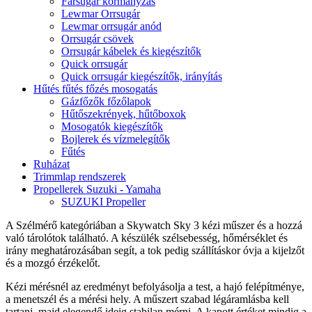
Farsugár kormányzás
Lewmar Orrsugár
Lewmar orrsugár anód
Orrsugár csövek
Orrsugár kábelek és kiegészítők
Quick orrsugár
Quick orrsugár kiegészítők, irányítás
Hűtés fűtés főzés mosogatás
Gázfőzők főzőlapok
Hűtőszekrények, hűtőboxok
Mosogatók kiegészítők
Bojlerek és vízmelegítők
Fűtés
Ruházat
Trimmlap rendszerek
Propellerek Suzuki - Yamaha
SUZUKI Propeller
A Szélmérő kategóriában a Skywatch Sky 3 kézi műszer és a hozzá
való tárolótok található. A készülék szélsebesség, hőmérséklet és
irány meghatározásában segít, a tok pedig szállításkor óvja a kijelzőt
és a mozgó érzékelőt.
Kézi mérésnél az eredményt befolyásolja a test, a hajó felépítménye,
a menetszél és a mérési hely. A műszert szabad légáramlásba kell
tartani, majd elegendő ideig stabilan mérni. A kapott értéket mindig a