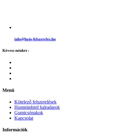
info@hajo-felszereles.hu
Kövess minket :
Menü
Kötelező felszerelések
Humminbird halradarok
Gumicsónakok
Kapcsolat
Információk