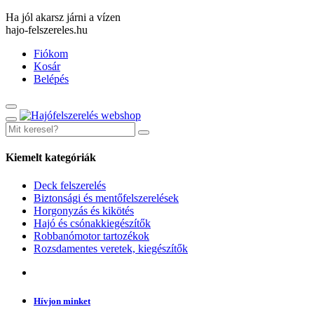
Ha jól akarsz járni a vízen
hajo-felszereles.hu
Fiókom
Kosár
Belépés
Kiemelt kategóriák
Deck felszerelés
Biztonsági és mentőfelszerelések
Horgonyzás és kikötés
Hajó és csónakkiegészítők
Robbanómotor tartozékok
Rozsdamentes veretek, kiegészítők
Hívjon minket