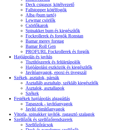
Deck csigasor, kötélvezető
Fallstopper kötélfogók
Alba (bum tartó)
Lewmar csörlők
Csörlőkarok
Spinakker bum és kiegészítők
Fockrollerek és forgók Ronstan
Bamar merev forstag
Bamar Roll Gen
PROFURL Fockrollerek és forgók
Hajóápolás és javítás
Tisztítószerek és felületápolók
Hajóápolási eszközök és kiegészítők
Javítóanyagok, epoxi és üvegszál
Székek, asztalok, párnák
Asztalláb asztaltalp, székláb kiegészítők
Asztalok, asztallapok
Székek
Festékek hajóápolás algagátlás
Tapaszok - javítóanyagok
Javító tömítőanyagok
Vitorla, spinakker javítók, ragasztó szalagok
Szellőzők és szellőzőrendszerek
Szellőzőrácsok
Deck és napelemes szellőzők