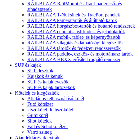
RAILBLAZA RailMount és TracLoader cső- és
sínadapterek
RAILBLAZA T-Nut sínek és TracPort panelek
RAILBLAZA kameratartók és állítható karok
RAILBLAZA horgászbot-tartók és bottartó rendszerek
RAILBLAZA echolot-, fishfinder- és jeladótartók
RAILBLAZA mobil-, tablet- és képernyőtartók
RAILBLAZA világítás és láthatósági kiegészítők
RAILBLAZA tárolók és fedélzeti rendszerezők
RAILBLAZA paddle-, eszköz- és motortámasz tartók
RAILBLAZA HEXX erősített rögzítő rendszer
SUP és kajak
SUP deszkák
Kajakok és kenuk
SUP és kajak evezők
SUP és kajak tartozékok
Kötelek és kiegészítők
Általános felhasználású kötél
Futó kötélzet
Úszókötél, felúszókötél
Gumikötél
Shot kötelek
Fall és Schotkötélzet
Varró zsineg
Ajándéktárgyak extrák