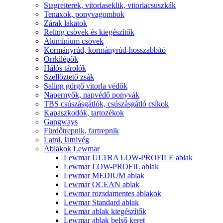
Stagreiterek, vitorlaseklik, vitorlacsuszkák
Tenaxok, ponyvagombok
Zárak lakatok
Reling csövek és kiegészítők
Alumínium csövek
Kormányrúd, kormányrúd-hosszabbító
Orrkilépők
Hálós tárolók
Szellőztető zsák
Saling görgő vitorla védők
Napernyők, napvédő ponyvák
TBS csúszásgátlók, csúszásgátló csíkok
Kapaszkodók, tartozékok
Gangways
Fürdőtrepnik, fartrepnik
Latni, latnivég
Ablakok Lewmar
Lewmar ULTRA LOW-PROFILE ablak
Lewmar LOW-PROFIL ablak
Lewmar MEDIUM ablak
Lewmar OCEAN ablak
Lewmar rozsdamentes ablakok
Lewmar Standard ablak
Lewmar ablak kiegészítők
Lewmar ablak belső keret