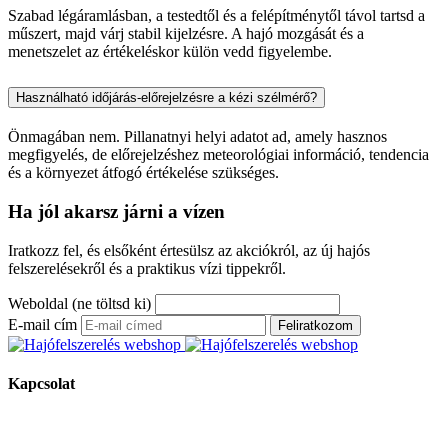
Szabad légáramlásban, a testedtől és a felépítménytől távol tartsd a
műszert, majd várj stabil kijelzésre. A hajó mozgását és a
menetszelet az értékeléskor külön vedd figyelembe.
Használható időjárás-előrejelzésre a kézi szélmérő?
Önmagában nem. Pillanatnyi helyi adatot ad, amely hasznos
megfigyelés, de előrejelzéshez meteorológiai információ, tendencia
és a környezet átfogó értékelése szükséges.
Ha jól akarsz járni a vízen
Iratkozz fel, és elsőként értesülsz az akciókról, az új hajós
felszerelésekről és a praktikus vízi tippekről.
Weboldal (ne töltsd ki)
E-mail cím
Feliratkozom
Kapcsolat