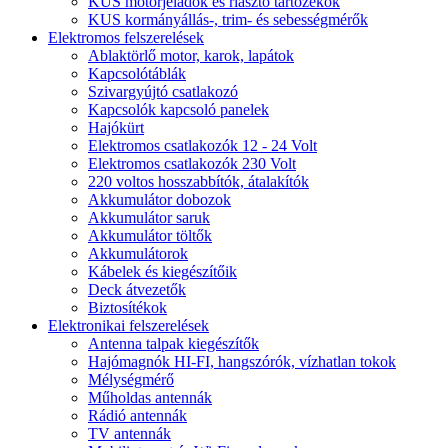
KUS motorjeladók és riasztó tartozékok
KUS kormányállás-, trim- és sebességmérők
Elektromos felszerelések
Ablaktörlő motor, karok, lapátok
Kapcsolótáblák
Szivargyújtó csatlakozó
Kapcsolók kapcsoló panelek
Hajókürt
Elektromos csatlakozók 12 - 24 Volt
Elektromos csatlakozók 230 Volt
220 voltos hosszabbítók, átalakítók
Akkumulátor dobozok
Akkumulátor saruk
Akkumulátor töltők
Akkumulátorok
Kábelek és kiegészítőik
Deck átvezetők
Biztosítékok
Elektronikai felszerelések
Antenna talpak kiegészítők
Hajómagnók HI-FI, hangszórók, vízhatlan tokok
Mélységmérő
Műholdas antennák
Rádió antennák
TV antennák