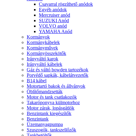
Csavarral rögzíthető anódok
Egyéb anódok
Mercruiser anód
SUZUKI Anód
VOLVO anód
YAMAHA Anód
Kormányok
Kormánykábelek
Kormányművek
Kormányösszekötők
Irányváltó karok
Irányváltó kábelek
Gáz és váltó bowden tartozékok
Porvédő sapkák, kábelátvezetők
B14 kábel
Motortartó bakok és állványok
Öblítőmandzsetták
Motor és tank csatlakozók
Takaróponyva külmotorhoz
Motor zárak, lopásgátlók
Benzintank kiegészítők
Benzintank
Üzemanyagpumpa
Szuszogók, tankszellőzők
Tankbetöltők