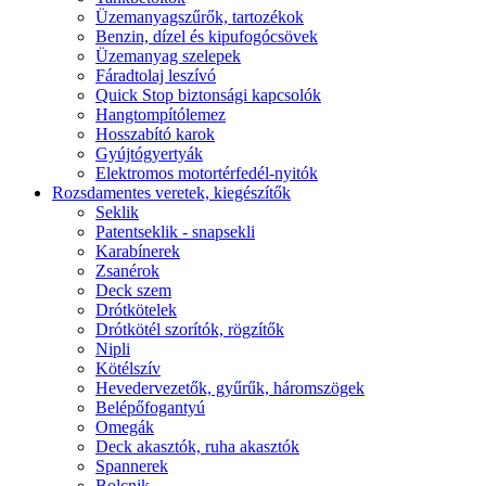
Üzemanyagszűrők, tartozékok
Benzin, dízel és kipufogócsövek
Üzemanyag szelepek
Fáradtolaj leszívó
Quick Stop biztonsági kapcsolók
Hangtompítólemez
Hosszabító karok
Gyújtógyertyák
Elektromos motortérfedél-nyitók
Rozsdamentes veretek, kiegészítők
Seklik
Patentseklik - snapsekli
Karabínerek
Zsanérok
Deck szem
Drótkötelek
Drótkötél szorítók, rögzítők
Nipli
Kötélszív
Hevedervezetők, gyűrűk, háromszögek
Belépőfogantyú
Omegák
Deck akasztók, ruha akasztók
Spannerek
Bolcnik