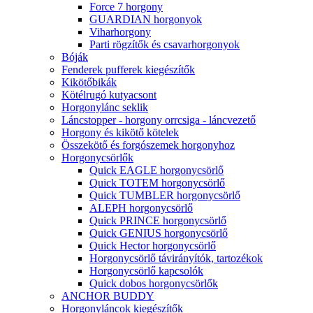
Force 7 horgony
GUARDIAN horgonyok
Viharhorgony
Parti rögzítők és csavarhorgonyok
Bóják
Fenderek pufferek kiegészítők
Kikötőbikák
Kötélrugó kutyacsont
Horgonylánc seklik
Láncstopper - horgony orrcsiga - láncvezető
Horgony és kikötő kötelek
Összekötő és forgószemek horgonyhoz
Horgonycsörlők
Quick EAGLE horgonycsörlő
Quick TOTEM horgonycsörlő
Quick TUMBLER horgonycsörlő
ALEPH horgonycsörlő
Quick PRINCE horgonycsörlő
Quick GENIUS horgonycsörlő
Quick Hector horgonycsörlő
Horgonycsörlő távirányítók, tartozékok
Horgonycsörlő kapcsolók
Quick dobos horgonycsörlők
ANCHOR BUDDY
Horgonyláncok kiegészítők