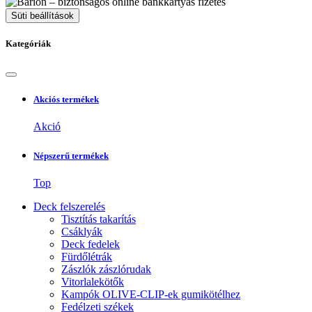
Süti beállítások
Kategóriák
Akciós termékek
Akció
Népszerű termékek
Top
Deck felszerelés
Tisztítás takarítás
Csáklyák
Deck fedelek
Fürdőlétrák
Zászlók zászlórudak
Vitorlalekötők
Kampók OLIVE-CLIP-ek gumikötélhez
Fedélzeti székek