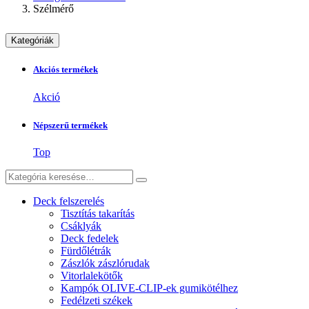
Szélmérő
Kategóriák
Akciós termékek
Akció
Népszerű termékek
Top
Deck felszerelés
Tisztítás takarítás
Csáklyák
Deck fedelek
Fürdőlétrák
Zászlók zászlórudak
Vitorlalekötők
Kampók OLIVE-CLIP-ek gumikötélhez
Fedélzeti székek