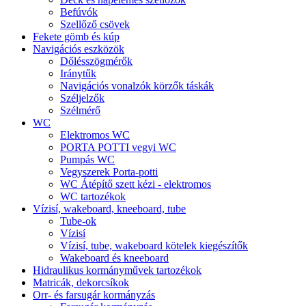
Befúvók
Szellőző csövek
Fekete gömb és kúp
Navigációs eszközök
Dőlésszögmérők
Iránytűk
Navigációs vonalzók körzők táskák
Széljelzők
Szélmérő
WC
Elektromos WC
PORTA POTTI vegyi WC
Pumpás WC
Vegyszerek Porta-potti
WC Átépítő szett kézi - elektromos
WC tartozékok
Vízisí, wakeboard, kneeboard, tube
Tube-ok
Vízisí
Vízisí, tube, wakeboard kötelek kiegészítők
Wakeboard és kneeboard
Hidraulikus kormányművek tartozékok
Matricák, dekorcsíkok
Orr- és farsugár kormányzás