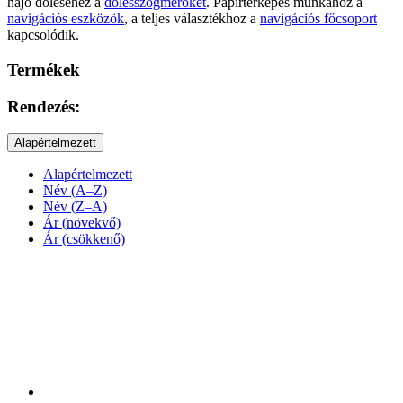
hajó dőléséhez a
dőlésszögmérőket
. Papírtérképes munkához a
navigációs eszközök
, a teljes választékhoz a
navigációs főcsoport
kapcsolódik.
Termékek
Rendezés:
Alapértelmezett
Alapértelmezett
Név (A–Z)
Név (Z–A)
Ár (növekvő)
Ár (csökkenő)