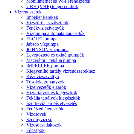
Mobilinternet és Wi-Fi rendszerek
URH (VHF) tengeri rádiók
Vízrendszerek
Impeller kerekek
Vízszűrők, víztisztítók
Fenékvíz szivattyúk
Vízpumpa automata kapcsolók
FLOJET pumpa
Jabsco vízpumpa
JOHNSON vízpumpa
Levegőztető és oxigénpumpák
Macerátor - fekália pumpa
IMPELLER pumpa
Kiegyenlítő tartály vízrendszerekhez
Kézi vízszivattyú
Tusolók, zuhanyzók
Vízelvezetők elzárók
Víztartályok és kiegészítők
Fekália tartályok kiegészítők
Szürkevíz tárolás elvezetés
Fedélzeti áteresztők
Vízcsövek
Szennyvízcső
Vízcsőcsatlakozók
Főcsapok