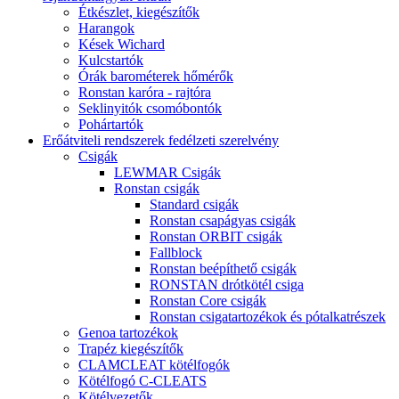
Étkészlet, kiegészítők
Harangok
Kések Wichard
Kulcstartók
Órák barométerek hőmérők
Ronstan karóra - rajtóra
Seklinyitók csomóbontók
Pohártartók
Erőátviteli rendszerek fedélzeti szerelvény
Csigák
LEWMAR Csigák
Ronstan csigák
Standard csigák
Ronstan csapágyas csigák
Ronstan ORBIT csigák
Fallblock
Ronstan beépíthető csigák
RONSTAN drótkötél csiga
Ronstan Core csigák
Ronstan csigatartozékok és pótalkatrészek
Genoa tartozékok
Trapéz kiegészítők
CLAMCLEAT kötélfogók
Kötélfogó C-CLEATS
Kötélvezetők