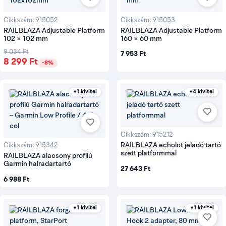
Cikkszám: 915052
Cikkszám: 915053
RAILBLAZA Adjustable Platform
RAILBLAZA Adjustable Platform
102 × 102 mm
160 × 60 mm
9 034 Ft
7 953 Ft
8 299 Ft
-8%
+1 kivitel
+4 kivitel
Cikkszám: 915212
RAILBLAZA echolot jeladó tartó
Cikkszám: 915342
szett platformmal
RAILBLAZA alacsony profilú
Garmin halradartartó
27 643 Ft
6 988 Ft
+1 kivitel
+1 kivitel