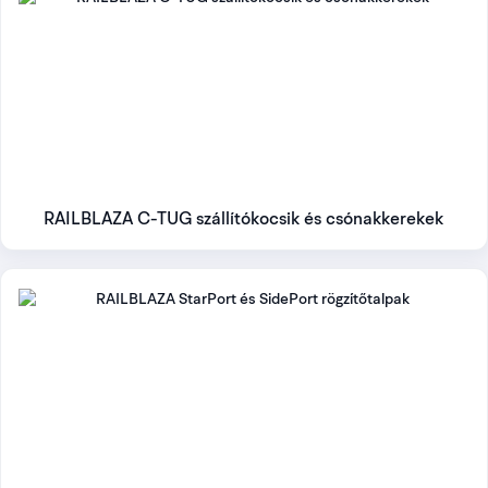
Gyors választási sorrend
Határozd meg a szerelési felületet.
Válaszd ki a kompatibilis talpat vagy sínadaptert.
Ellenőrizd a tartó csatlakozását és terhelését.
Döntsd el, kell-e hosszabbító vagy állítható kar.
RAILBLAZA C-TUG szállítókocsik és csónakkerekek
Milyen alapra van szükséged?
Sík felület
Fedélzetre vagy konzolra a
StarPort és SidePort rögzítőtalpak
adnak csavarozható fogadóhelyet. A felület iránya, vastagsága
és a hátoldali hozzáférés is fontos.
Fúrás nélkül
Felfújható testhez vagy olyan felületre, ahol nem szeretnél