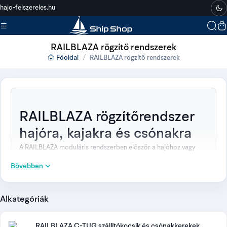
Ha jól akarsz járni a vízen
hajo-felszereles.hu
RAILBLAZA rögzítő rendszerek
Főoldal
RAILBLAZA rögzítő rendszerek
RAILBLAZA rögzítőrendszer
hajóra, kajakra és csónakra
A RAILBLAZA moduláris rendszerben először a hajóhoz vagy
kajakhoz illő rögzítőalapot választod ki, majd ebbe kerül a
Bővebben
használni kívánt tartó, platform vagy rendszerező. Így ugyanaz a
fogadóhely többféle felszereléshez használható, az eszköz
pedig szükség esetén kivehető vagy áthelyezhető. A választásnál
a felület, a szerelési mód, a várható terhelés és a tartozék
Alkategóriák
rendszerkapcsolata együtt számít.