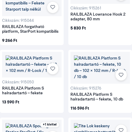
Cikkszám: 915261
RAILBLAZA Lowrance Hook 2
adapter, 80 mm
Cikkszám: 915044
RAILBLAZA forgatható
5 830 Ft
platform, StarPort kompatibilis
9 266 Ft
Cikkszám: 915050
RAILBLAZA Platform S
Cikkszám: 915276
halradartartó – fekete
RAILBLAZA Platform S
halradartartó – fekete, 10 db
13 590 Ft
116 596 Ft
+1 kivitel