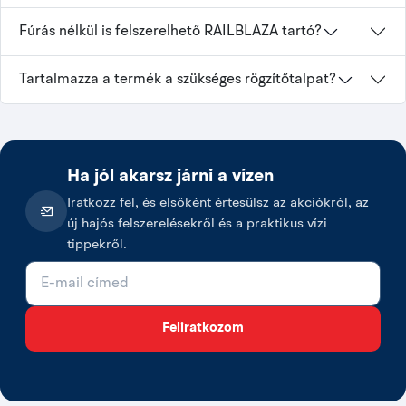
Fúrás nélkül is felszerelhető RAILBLAZA tartó?
Tartalmazza a termék a szükséges rögzítőtalpat?
Ha jól akarsz járni a vízen
Iratkozz fel, és elsőként értesülsz az akciókról, az
új hajós felszerelésekről és a praktikus vízi
tippekről.
E-mail cím
Feliratkozom