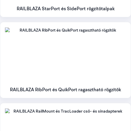
csavarozni, a
RibPort és QuikPort ragasztható rögzítők
közül
választhatsz.
RAILBLAZA StarPort és SidePort rögzítőtalpak
Cső vagy meglévő sín
Relinghez, biminicsőhöz vagy hajó- és kajaksínhez a
RailMount
és TracLoader adapterek
kínálnak rendszerkapcsolatot.
Több eszköz egy vonalban
Bővíthető szerelvénysorhoz nézd meg a
T-Nut síneket és
TracPort paneleket
.
RAILBLAZA RibPort és QuikPort ragasztható rögzítők
Válassz tartót a felszereléshez
Kapcsolódó
Feladat
kategória
Fő ellenőrzési pont
Horgászbot
RAILBLAZA
Bottípus, rögzítőtalp,