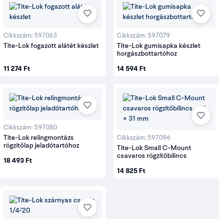
Cikkszám: 597063
Cikkszám: 597079
Tite-Lok fogazott alátét készlet
Tite-Lok gumisapka készlet
horgászbottartóhoz
11 274 Ft
14 594 Ft
Cikkszám: 597080
Tite-Lok relingmontázs
Cikkszám: 597096
rögzítőlap jeladótartóhoz
Tite-Lok Small C-Mount
csavaros rögzítőbilincs
18 493 Ft
14 825 Ft