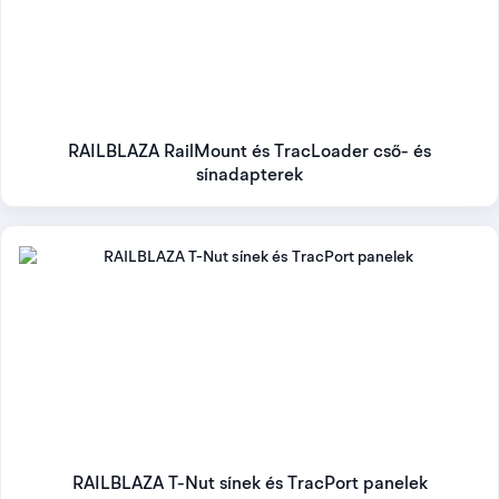
használat vagy
horgászbot-
állítás és terhelési irány
tárolás
tartók
Halradar és
Echolot-,
Készüléktalp,
jeladó
fishfinder- és
platformméret, jeladókar
elhelyezése
jeladótartók
és kábelvezetés
RAILBLAZA RailMount és TracLoader cső- és
Kameratartók
Kameracsatlakozás,
sínadapterek
Kamera
és állítható
karhossz, rezgés és
pozicionálása
karok
biztosítás
Tárolók és
Helyigény, fogadóelem,
Fedélzeti
fedélzeti
vízelvezetés és
rendszerezés
rendszerezők
hozzáférés
Rendelés előtt:
ellenőrizd, hogy a kiválasztott termék
tartalmazza-e a StarPortot, sínt, csavarokat vagy
ragasztópárnát. A „talp nélkül”, „StarPort nélkül” és
RAILBLAZA T-Nut sínek és TracPort panelek
nagycsomagos változatok csomagtartalma eltérhet.