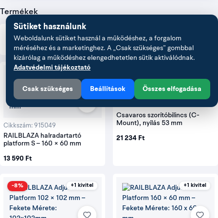
Termékek
Sütiket használunk
Weboldalunk sütiket használ a működéshez, a forgalom
Rendezés:
Alapértelmezett
méréséhez és a marketinghez. A „Csak szükséges” gombbal
kizárólag a működéshez elengedhetetlen sütik aktiválódnak.
Adatvédelmi tájékoztató
+1 kivitel
Csak szükséges
Beállítások
Összes elfogadása
Cikkszám: 597072
Csavaros szorítóbilincs (C-
Mount), nyílás 53 mm
Cikkszám: 915049
RAILBLAZA halradartartó
21 234 Ft
platform S – 160 × 60 mm
13 590 Ft
-8%
+1 kivitel
+1 kivitel