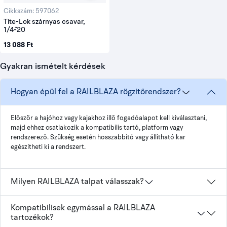
Cikkszám: 597062
Tite-Lok szárnyas csavar,
1/4˝-20
13 088 Ft
Gyakran ismételt kérdések
Hogyan épül fel a RAILBLAZA rögzítőrendszer?
Először a hajóhoz vagy kajakhoz illő fogadóalapot kell kiválasztani,
majd ehhez csatlakozik a kompatibilis tartó, platform vagy
rendszerező. Szükség esetén hosszabbító vagy állítható kar
egészítheti ki a rendszert.
Milyen RAILBLAZA talpat válasszak?
Kompatibilisek egymással a RAILBLAZA
tartozékok?