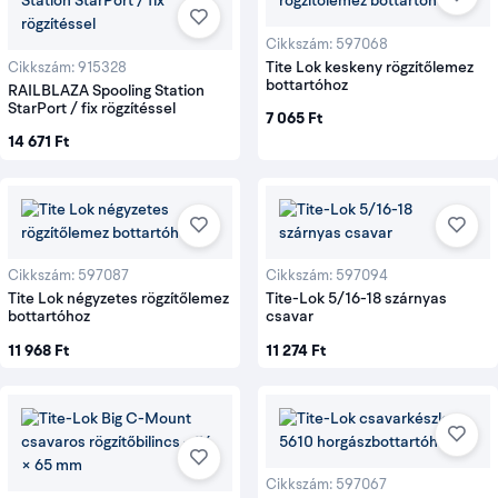
Cikkszám: 597068
Tite Lok keskeny rögzítőlemez
Cikkszám: 915328
bottartóhoz
RAILBLAZA Spooling Station
StarPort / fix rögzítéssel
7 065 Ft
14 671 Ft
Cikkszám: 597087
Cikkszám: 597094
Tite Lok négyzetes rögzítőlemez
Tite-Lok 5/16-18 szárnyas
bottartóhoz
csavar
11 968 Ft
11 274 Ft
Cikkszám: 597067