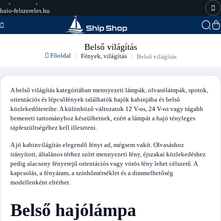
hajo-felszereles.hu
Belső világítás
Főoldal
Fények, világítás
Belső világítás
A belső világítás kategóriában mennyezeti lámpák, olvasólámpák, spotok,
orientációs és lépcsőfények találhatók hajók kabinjába és belső
közlekedőtereibe. A különböző változatok 12 V-os, 24 V-os vagy tágabb
bemeneti tartományhoz készülhetnek, ezért a lámpát a hajó tényleges
tápfeszültségéhez kell illeszteni.
A jó kabinvilágítás elegendő fényt ad, mégsem vakít. Olvasáshoz
irányított, általános térhez szórt mennyezeti fény, éjszakai közlekedéshez
pedig alacsony fényerejű orientációs vagy vörös fény lehet célszerű. A
kapcsolás, a fényáram, a színhőmérséklet és a dimmelhetőség
modellenként eltérhet.
Belső hajólámpa