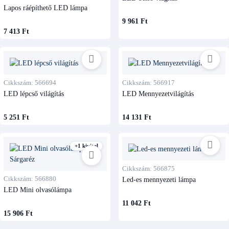
Lapos ráépíthető LED lámpa
9 961 Ft
7 413 Ft
Cikkszám: 566694
Cikkszám: 566917
LED lépcső világítás
LED Mennyezetvilágítás
5 251 Ft
14 131 Ft
+1 kivitel
Cikkszám: 566875
Cikkszám: 566880
Led-es mennyezeti lámpa
LED Mini olvasólámpa
11 042 Ft
15 906 Ft