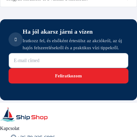
Ha jól akarsz járni a vízen
Iratkozz fel, és elsőként értesülsz az akciókról, az új
hajós felszerelésekről és a praktikus vízi tippekről.
E-mail cím
Feliratkozom
Kapcsolat