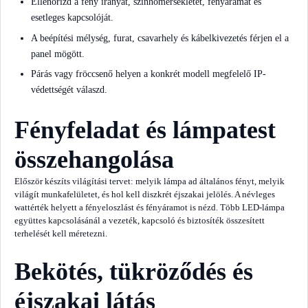
Ellenőrizd a fény irányát, színhőmérsékletét, fényáramát és
esetleges kapcsolóját.
A beépítési mélység, furat, csavarhely és kábelkivezetés férjen el a
panel mögött.
Párás vagy fröccsenő helyen a konkrét modell megfelelő IP-
védettségét válaszd.
Fényfeladat és lámpatest
összehangolása
Először készíts világítási tervet: melyik lámpa ad általános fényt, melyik
világít munkafelületet, és hol kell diszkrét éjszakai jelölés. A névleges
wattérték helyett a fényeloszlást és fényáramot is nézd. Több LED-lámpa
együttes kapcsolásánál a vezeték, kapcsoló és biztosíték összesített
terhelését kell méretezni.
Bekötés, tükröződés és
éjszakai látás