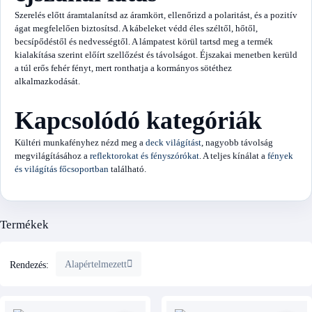
Szerelés előtt áramtalanítsd az áramkört, ellenőrizd a polaritást, és a pozitív
ágat megfelelően biztosítsd. A kábeleket védd éles széltől, hőtől,
becsípődéstől és nedvességtől. A lámpatest körül tartsd meg a termék
kialakítása szerint előírt szellőzést és távolságot. Éjszakai menetben kerüld
a túl erős fehér fényt, mert ronthatja a kormányos sötéthez
alkalmazkodását.
Kapcsolódó kategóriák
Kültéri munkafényhez nézd meg a
deck világítást
, nagyobb távolság
megvilágításához a
reflektorokat és fényszórókat
. A teljes kínálat a
fények
és világítás főcsoportban
található.
Termékek
Alapértelmezett
Rendezés: