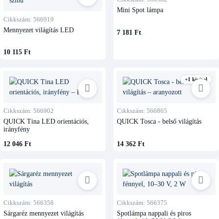
Mini Spot lámpa
Cikkszám: 566919
Mennyezet világítás LED
7 181 Ft
10 115 Ft
+1 kivitel
Cikkszám: 566902
Cikkszám: 566865
QUICK Tina LED orientációs,
QUICK Tosca - belső világítás
irányfény
12 046 Ft
14 362 Ft
Cikkszám: 566358
Cikkszám: 566375
Sárgaréz mennyezet világítás
Spotlámpa nappali és piros