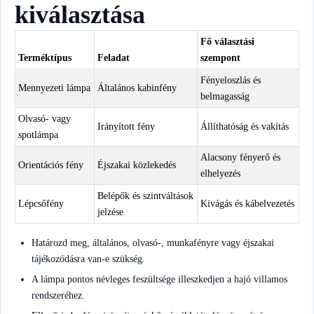
kiválasztása
Fő választási
Terméktípus
Feladat
szempont
Fényeloszlás és
Mennyezeti lámpa
Általános kabinfény
belmagasság
Olvasó- vagy
Irányított fény
Állíthatóság és vakítás
spotlámpa
Alacsony fényerő és
Orientációs fény
Éjszakai közlekedés
elhelyezés
Belépők és szintváltások
Lépcsőfény
Kivágás és kábelvezetés
jelzése
Határozd meg, általános, olvasó-, munkafényre vagy éjszakai
tájékozódásra van-e szükség.
A lámpa pontos névleges feszültsége illeszkedjen a hajó villamos
rendszeréhez.