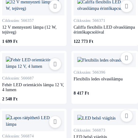
Cikkszám: 566357
Cikkszám: 566371
12 V mennyezeti lámpa (12 W,
Califfa flexibilis LED olvasólámpa
tejüveg)
érintőkapcsolóval
1 699 Ft
122 773 Ft
Cikkszám: 566396
Cikkszám: 566687
Flexibilis ledes olvasólámpa
Fehér LED orientációs lámpa 12 V,
4 lumen
8 417 Ft
2 548 Ft
Cikkszám: 566873
Cikkszám: 566874
LED belső viágítás