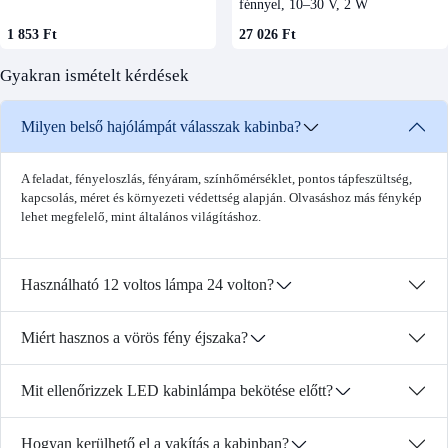
fénnyel, 10–30 V, 2 W
1 853 Ft
27 026 Ft
Gyakran ismételt kérdések
Milyen belső hajólámpát válasszak kabinba?
A feladat, fényeloszlás, fényáram, színhőmérséklet, pontos tápfeszültség,
kapcsolás, méret és környezeti védettség alapján. Olvasáshoz más fénykép
lehet megfelelő, mint általános világításhoz.
Használható 12 voltos lámpa 24 volton?
Miért hasznos a vörös fény éjszaka?
Mit ellenőrizzek LED kabinlámpa bekötése előtt?
Hogyan kerülhető el a vakítás a kabinban?