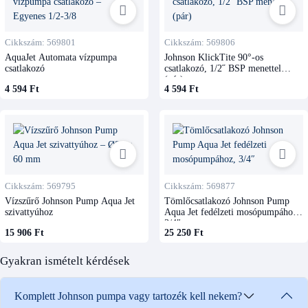
Cikkszám: 569801
Cikkszám: 569806
AquaJet Automata vízpumpa
Johnson KlickTite 90°-os
csatlakozó
csatlakozó, 1/2˝ BSP menettel
(pár)
4 594 Ft
4 594 Ft
Cikkszám: 569795
Cikkszám: 569877
Vízszűrő Johnson Pump Aqua Jet
Tömlőcsatlakozó Johnson Pump
szivattyúhoz
Aqua Jet fedélzeti mosópumpához,
3/4″
15 906 Ft
25 250 Ft
Gyakran ismételt kérdések
Komplett Johnson pumpa vagy tartozék kell nekem?