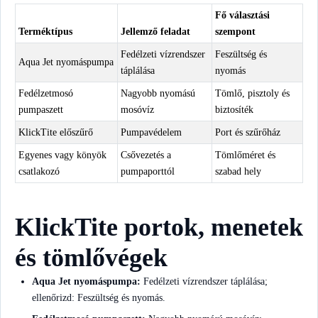
Fő választási
Terméktípus
Jellemző feladat
szempont
Fedélzeti vízrendszer
Feszültség és
Aqua Jet nyomáspumpa
táplálása
nyomás
Fedélzetmosó
Nagyobb nyomású
Tömlő, pisztoly és
pumpaszett
mosóvíz
biztosíték
KlickTite előszűrő
Pumpavédelem
Port és szűrőház
Egyenes vagy könyök
Csővezetés a
Tömlőméret és
csatlakozó
pumpaporttól
szabad hely
KlickTite portok, menetek
és tömlővégek
Aqua Jet nyomáspumpa:
Fedélzeti vízrendszer táplálása;
ellenőrizd: Feszültség és nyomás.