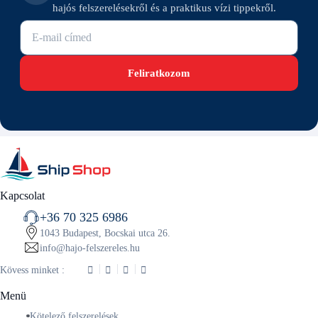
hajós felszerelésekről és a praktikus vízi tippekről.
E-mail cím
Feliratkozom
Kapcsolat
+36 70 325 6986
1043 Budapest, Bocskai utca 26.
info@hajo-felszereles.hu
Kövess minket :
Menü
Kötelező felszerelések