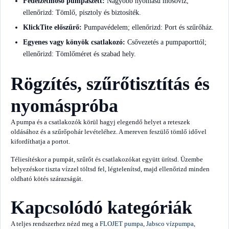
Fedélzetmosó pumpaszett:
Nagyobb nyomású mosóvíz;
ellenőrizd: Tömlő, pisztoly és biztosíték.
KlickTite előszűrő:
Pumpavédelem; ellenőrizd: Port és szűrőház.
Egyenes vagy könyök csatlakozó:
Csővezetés a pumpaporttól;
ellenőrizd: Tömlőméret és szabad hely.
Rögzítés, szűrőtisztítás és
nyomáspróba
A pumpa és a csatlakozók körül hagyj elegendő helyet a reteszek
oldásához és a szűrőpohár levételéhez. A mereven feszülő tömlő idővel
kifordíthatja a portot.
Téliesítéskor a pumpát, szűrőt és csatlakozókat együtt ürítsd. Üzembe
helyezéskor tiszta vízzel töltsd fel, légtelenítsd, majd ellenőrizd minden
oldható kötés szárazságát.
Kapcsolódó kategóriák
A teljes rendszerhez nézd meg a
FLOJET pumpa
,
Jabsco vízpumpa
,