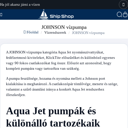
Ha jól akarsz járni a vízen
hajo-felszereles.hu
JOHNSON vízpumpa
Főoldal
Vízrendszerek
JOHNSON vízpumpa
A JOHNSON vízpumpa kategória Aqua Jet nyomásszivattyúkat,
fedélzetmosó kiviteleket, KlickTite előszűrőket és különböző egyenes
vagy 90 fokos csatlakozókat fog össze. Először azt azonosítsd, hogy
komplett pumpára vagy tartozékra van szükség.
A pumpa feszültsége, hozama és nyomása mellett a Johnson port
kialakítása is meghatározó. A csatlakozópár tömlővége, menete és szöge,
valamint a szűrő áramlási iránya a konkrét Aqua Jet rendszerhez
illeszkedjen.
Aqua Jet pumpák és
különálló tartozékaik