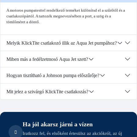
A motoros pumpatesttel rendelkező terméket különítsd el a szűrőtől és a
csatlakozópártól. A tartozék megnevezésében a port, a szög és a
tömlőméret a döntő.
Melyik KlickTite csatlakozó illik az Aqua Jet pumpához?
Miben más a fedélzetmosó Aqua Jet szett?
Hogyan tisztítható a Johnson pumpa előszűrője?
Mit jelez a szivárgó KlickTite csatlakozás?
Ha jól akarsz járni a vízen
Iratkozz fel, és elsőként értesülsz az akciókról, az új