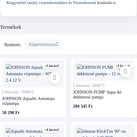
Kiegyenlítő tartály vízrendszerekhez
és
Vízrendszerek
kínálatát is.
Termékek
Alapértelmezett
Rendezés:
+5 kivitel
+1 kivitel
Cikkszám: 569875
Cikkszám: 569855
JOHNSON PUMP Aqua Jet
dekkmosó pumpa
JOHNSON AquaJet Automata
vízpumpa
204 545 Ft
58 298 Ft
+4 kivitel