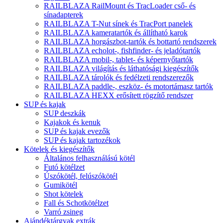
RAILBLAZA RailMount és TracLoader cső- és
sínadapterek
RAILBLAZA T-Nut sínek és TracPort panelek
RAILBLAZA kameratartók és állítható karok
RAILBLAZA horgászbot-tartók és bottartó rendszerek
RAILBLAZA echolot-, fishfinder- és jeladótartók
RAILBLAZA mobil-, tablet- és képernyőtartók
RAILBLAZA világítás és láthatósági kiegészítők
RAILBLAZA tárolók és fedélzeti rendszerezők
RAILBLAZA paddle-, eszköz- és motortámasz tartók
RAILBLAZA HEXX erősített rögzítő rendszer
SUP és kajak
SUP deszkák
Kajakok és kenuk
SUP és kajak evezők
SUP és kajak tartozékok
Kötelek és kiegészítők
Általános felhasználású kötél
Futó kötélzet
Úszókötél, felúszókötél
Gumikötél
Shot kötelek
Fall és Schotkötélzet
Varró zsineg
Ajándéktárgyak extrák