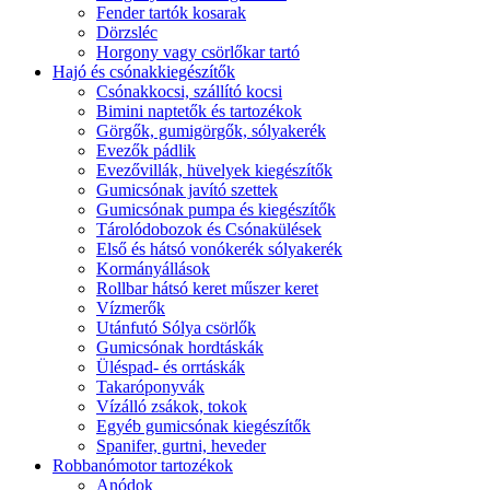
Fender tartók kosarak
Dörzsléc
Horgony vagy csörlőkar tartó
Hajó és csónakkiegészítők
Csónakkocsi, szállító kocsi
Bimini naptetők és tartozékok
Görgők, gumigörgők, sólyakerék
Evezők pádlik
Evezővillák, hüvelyek kiegészítők
Gumicsónak javító szettek
Gumicsónak pumpa és kiegészítők
Tárolódobozok és Csónakülések
Első és hátsó vonókerék sólyakerék
Kormányállások
Rollbar hátsó keret műszer keret
Vízmerők
Utánfutó Sólya csörlők
Gumicsónak hordtáskák
Üléspad- és orrtáskák
Takaróponyvák
Vízálló zsákok, tokok
Egyéb gumicsónak kiegészítők
Spanifer, gurtni, heveder
Robbanómotor tartozékok
Anódok