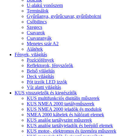
U-alakú vonószem
Terminálok
Gyűrűanya, gyűrűcsavar, gyűrűsbolcni
Csőbilincs
Szegecs
Csavarok
Csavaranyák
Menetes szár A2
Alátétek
Fények, világítás
Pozíciófények
Reflektorok, fényszórók
Belső világítás
Deck világítás
Pót izzók LED izzók
Víz alatti világítás
KUS visszajelzők és kiegészítők
KUS multifunkciós digitális műszerek
KUS NMEA 2000 tartályműszerek
KUS NMEA 2000 jeladók és modulok
NMEA 2000 kábelek és hálózati elemek
KUS analóg tartályszint műszerek
KUS analóg tartályjeladók és beépítő elemek
KUS motor-, elektromos és üzemóra műszerek