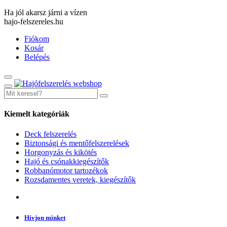
Ha jól akarsz járni a vízen
hajo-felszereles.hu
Fiókom
Kosár
Belépés
Kiemelt kategóriák
Deck felszerelés
Biztonsági és mentőfelszerelések
Horgonyzás és kikötés
Hajó és csónakkiegészítők
Robbanómotor tartozékok
Rozsdamentes veretek, kiegészítők
Hívjon minket