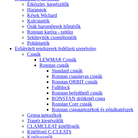
Étkészlet, kiegészítők
Harangok
Kések Wichard
Kulcstartók
Órák barométerek hőmérők
Ronstan karóra - rajtóra
Seklinyitók csomóbontók
Pohártartók
Erőátviteli rendszerek fedélzeti szerelvény
Csigák
LEWMAR Csigák
Ronstan csigák
Standard csigák
Ronstan csapágyas csigák
Ronstan ORBIT csigák
Fallblock
Ronstan beépíthető csigák
RONSTAN drótkötél csiga
Ronstan Core csigák
Ronstan csigatartozékok és pótalkatrészek
Genoa tartozékok
Trapéz kiegészítők
CLAMCLEAT kötélfogók
Kötélfogó C-CLEATS
Kötélvezetők