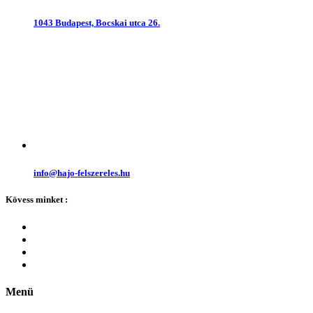
1043 Budapest, Bocskai utca 26.
info@hajo-felszereles.hu
Kövess minket :
Menü