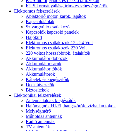
KUS motorjeladók és riasztó tartozékok
KUS kormányállás-, trim- és sebességmérők
Elektromos felszerelések
Ablaktörlő motor, karok, lapátok
Kapcsolótáblák
Szivargyújtó csatlakozó
Kapcsolók kapcsoló panelek
Hajókürt
Elektromos csatlakozók 12 - 24 Volt
Elektromos csatlakozók 230 Volt
220 voltos hosszabbítók, átalakítók
Akkumulátor dobozok
Akkumulátor saruk
Akkumulátor töltők
Akkumulátorok
Kábelek és kiegészítőik
Deck átvezetők
Biztosítékok
Elektronikai felszerelések
Antenna talpak kiegészítők
Hajómagnók HI-FI, hangszórók, vízhatlan tokok
Mélységmérő
Műholdas antennák
Rádió antennák
TV antennák