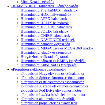
Minn Kota kiegészítők
HUMMINBIRD Halradarok, Térképolvasók
Humminbird PiranhaMAX halradarok
Humminbird HDR mélységmérők
Humminbird APEX halradarok
Humminbird HELIX halradarok
Humminbird XPLORE halradarok
Humminbird SOLIX halradarok
Humminbird CHIRP hajóradarok
Humminbird NAVIONICS térképek
Humminbird halradar kiegészítők
Humminbird MEGA Live és MEGA 360 jeladók
Humminbird jeladók és szenzorok
Horgászbot tartók radarfej tartók
Humminbird hálózati és NMEA kiegészítők
Humminbird AutoChart és térképezés
ePropulsion elektromos csónakmotor
ePropulsion Navy elektromos csónakmotor
ePropulsion Spirit elektromos csónakmotor
ePropulsion eLite elektromos csónakmotor
ePropulsion X széria elektromos csónakmotor
ePropulsion Pod Drive elektromos motor
ePropulsion I-széria belső elektromos motor
ePropulsion akkumulátorok és töltők
ePropulsion propellerek és alkatrészek