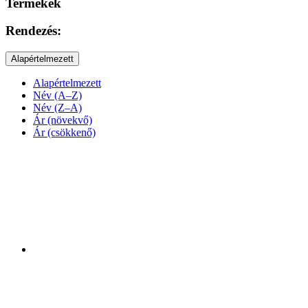
Termékek
Rendezés:
Alapértelmezett
Alapértelmezett
Név (A–Z)
Név (Z–A)
Ár (növekvő)
Ár (csökkenő)