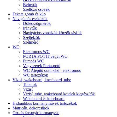
Befúvók
Szellőző csövek
Fekete gömb és kúp
Navigációs eszközök
Dőlésszögmérők
Iránytűk
Navigációs vonalzók körzők táskák
Széljelzők
Szélmérő
WC
Elektromos WC
PORTA POTTI vegyi WC
Pumpás WC
Vegyszerek Porta-potti
WC Átépítő szett kézi - elektromos
WC tartozékok
Vízisí, wakeboard, kneeboard, tube
Tube-ok
Vízisí
Vízisí, tube, wakeboard kötelek kiegészítők
Wakeboard és kneeboard
Hidraulikus kormányművek tartozékok
Matricák, dekorcsíkok
Orr- és farsugár kormányzás