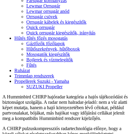
Farsugár kormányzás
Lewmar Orrsugár
Lewmar orrsugár anód
Orrsugár csövek
Orrsugár kábelek és kiegészítők
Quick orrsugár
Quick orrsugár kiegészítők, irányítás
Hűtés fűtés főzés mosogatás
Gázfőzők főzőlapok
Hűtőszekrények, hűtőboxok
Mosogatók kiegészítők
Bojlerek és vízmelegítők
Fűtés
Ruházat
Trimmlap rendszerek
Propellerek Suzuki - Yamaha
SUZUKI Propeller
A Humminbird CHIRP hajóradar kategória a hajós tájékozódást és
biztonságot szolgálja. A radar nem halradar-jeladó: nem a víz alatti
képet mutatja, hanem a hajó környezetében lévő célokat, például
partvonalakat, bójákat, más hajókat vagy időjárási cellákat jelenít
meg a kompatibilis Humminbird rendszer kijelzőjén.
A CHIRP pulzuskompressziós radartechnológia előnye, hogy a
közeli célokat részletgazdagabban képes megkülönböztetni,