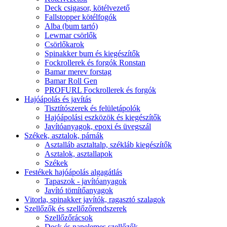
Deck csigasor, kötélvezető
Fallstopper kötélfogók
Alba (bum tartó)
Lewmar csörlők
Csörlőkarok
Spinakker bum és kiegészítők
Fockrollerek és forgók Ronstan
Bamar merev forstag
Bamar Roll Gen
PROFURL Fockrollerek és forgók
Hajóápolás és javítás
Tisztítószerek és felületápolók
Hajóápolási eszközök és kiegészítők
Javítóanyagok, epoxi és üvegszál
Székek, asztalok, párnák
Asztalláb asztaltalp, székláb kiegészítők
Asztalok, asztallapok
Székek
Festékek hajóápolás algagátlás
Tapaszok - javítóanyagok
Javító tömítőanyagok
Vitorla, spinakker javítók, ragasztó szalagok
Szellőzők és szellőzőrendszerek
Szellőzőrácsok
Deck és napelemes szellőzők