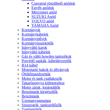
Csavarral rögzíthető anódok
Egyéb anódok
Mercruiser anód
SUZUKI Anód
VOLVO anód
YAMAHA Anód
Kormányok
Kormánykábelek
Kormányművek
Kormányösszekötők
Irányváltó karok
Irányváltó kábelek
Gáz és váltó bowden tartozékok
Porvédő sapkák, kábelátvezetők
B14 kábel
Motortartó bakok és állványok
Öblítőmandzsetták
Motor és tank csatlakozók
Takaróponyva külmotorhoz
Motor zárak, lopásgátlók
Benzintank kiegészítők
Benzintank
Üzemanyagpumpa
Szuszogók, tankszellőzők
Tankbetöltők