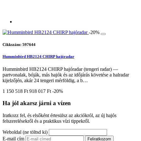
-20%
Cikkszám: 597644
Humminbird HB2124 CHIRP hajóradar
Humminbird HB2124 CHIRP hajóradar (tengeri radar) —
partvonalak, bóják, más hajók és az időjárás követése a halradar
kijelzőjén, akár 24 tengeri mérföldig, a b…
1 150 518 Ft
918 017 Ft
-20%
Ha jól akarsz járni a vízen
Iratkozz fel, és elsőként értesülsz az akciókról, az új hajós
felszerelésekről és a praktikus vízi tippekről.
Weboldal (ne töltsd ki)
E-mail cím
Feliratkozom