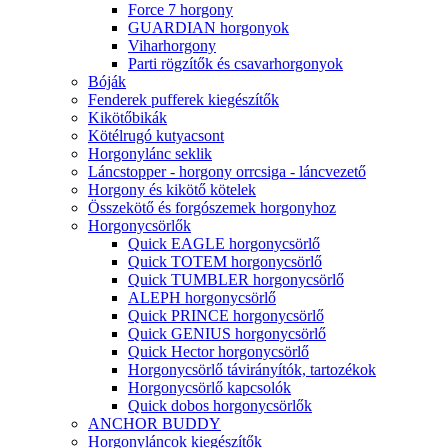
Force 7 horgony
GUARDIAN horgonyok
Viharhorgony
Parti rögzítők és csavarhorgonyok
Bóják
Fenderek pufferek kiegészítők
Kikötőbikák
Kötélrugó kutyacsont
Horgonylánc seklik
Láncstopper - horgony orrcsiga - láncvezető
Horgony és kikötő kötelek
Összekötő és forgószemek horgonyhoz
Horgonycsörlők
Quick EAGLE horgonycsörlő
Quick TOTEM horgonycsörlő
Quick TUMBLER horgonycsörlő
ALEPH horgonycsörlő
Quick PRINCE horgonycsörlő
Quick GENIUS horgonycsörlő
Quick Hector horgonycsörlő
Horgonycsörlő távirányítók, tartozékok
Horgonycsörlő kapcsolók
Quick dobos horgonycsörlők
ANCHOR BUDDY
Horgonyláncok kiegészítők