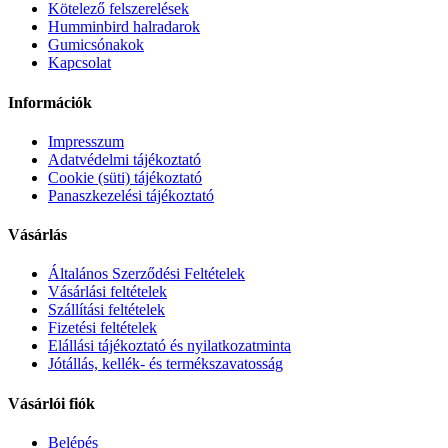
Kötelező felszerelések
Humminbird halradarok
Gumicsónakok
Kapcsolat
Információk
Impresszum
Adatvédelmi tájékoztató
Cookie (süti) tájékoztató
Panaszkezelési tájékoztató
Vásárlás
Általános Szerződési Feltételek
Vásárlási feltételek
Szállítási feltételek
Fizetési feltételek
Elállási tájékoztató és nyilatkozatminta
Jótállás, kellék- és termékszavatosság
Vásárlói fiók
Belépés