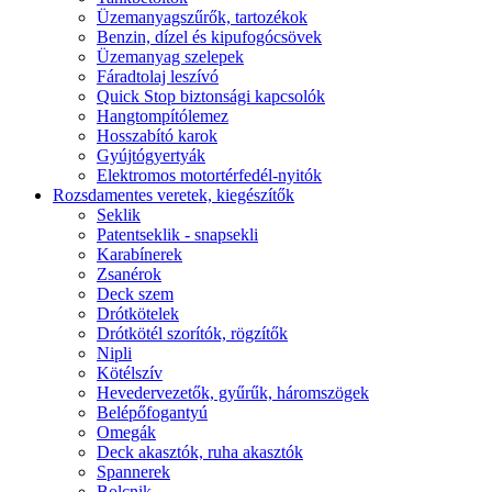
Üzemanyagszűrők, tartozékok
Benzin, dízel és kipufogócsövek
Üzemanyag szelepek
Fáradtolaj leszívó
Quick Stop biztonsági kapcsolók
Hangtompítólemez
Hosszabító karok
Gyújtógyertyák
Elektromos motortérfedél-nyitók
Rozsdamentes veretek, kiegészítők
Seklik
Patentseklik - snapsekli
Karabínerek
Zsanérok
Deck szem
Drótkötelek
Drótkötél szorítók, rögzítők
Nipli
Kötélszív
Hevedervezetők, gyűrűk, háromszögek
Belépőfogantyú
Omegák
Deck akasztók, ruha akasztók
Spannerek
Bolcnik