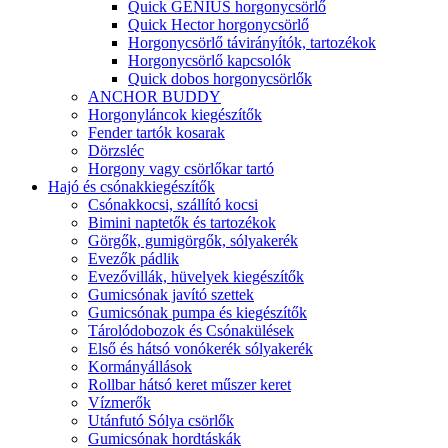
Quick GENIUS horgonycsörlő
Quick Hector horgonycsörlő
Horgonycsörlő távirányítók, tartozékok
Horgonycsörlő kapcsolók
Quick dobos horgonycsörlők
ANCHOR BUDDY
Horgonyláncok kiegészítők
Fender tartók kosarak
Dörzsléc
Horgony vagy csörlőkar tartó
Hajó és csónakkiegészítők
Csónakkocsi, szállító kocsi
Bimini naptetők és tartozékok
Görgők, gumigörgők, sólyakerék
Evezők pádlik
Evezővillák, hüvelyek kiegészítők
Gumicsónak javító szettek
Gumicsónak pumpa és kiegészítők
Tárolódobozok és Csónakülések
Első és hátsó vonókerék sólyakerék
Kormányállások
Rollbar hátsó keret műszer keret
Vízmerők
Utánfutó Sólya csörlők
Gumicsónak hordtáskák