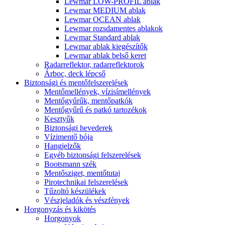
Lewmar LOW-PROFIL ablak
Lewmar MEDIUM ablak
Lewmar OCEAN ablak
Lewmar rozsdamentes ablakok
Lewmar Standard ablak
Lewmar ablak kiegészítők
Lewmar ablak belső keret
Radarreflektor, radarreflektorok
Árboc, deck lépcső
Biztonsági és mentőfelszerelések
Mentőmellények, vízisímellények
Mentőgyűrűk, mentőpatkók
Mentőgyűrű és patkó tartozékok
Kesztyűk
Biztonsági hevederek
Vízimentő bója
Hangjelzők
Egyéb biztonsági felszerelések
Bootsmann szék
Mentősziget, mentőtutaj
Pirotechnikai felszerelések
Tűzoltó készülékek
Vészjeladók és vészfények
Horgonyzás és kikötés
Horgonyok