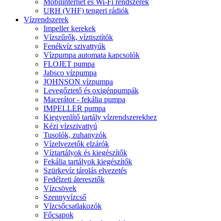
Mobilinternet és Wi-Fi rendszerek
URH (VHF) tengeri rádiók
Vízrendszerek
Impeller kerekek
Vízszűrők, víztisztítók
Fenékvíz szivattyúk
Vízpumpa automata kapcsolók
FLOJET pumpa
Jabsco vízpumpa
JOHNSON vízpumpa
Levegőztető és oxigénpumpák
Macerátor - fekália pumpa
IMPELLER pumpa
Kiegyenlítő tartály vízrendszerekhez
Kézi vízszivattyú
Tusolók, zuhanyzók
Vízelvezetők elzárók
Víztartályok és kiegészítők
Fekália tartályok kiegészítők
Szürkevíz tárolás elvezetés
Fedélzeti áteresztők
Vízcsövek
Szennyvízcső
Vízcsőcsatlakozók
Főcsapok