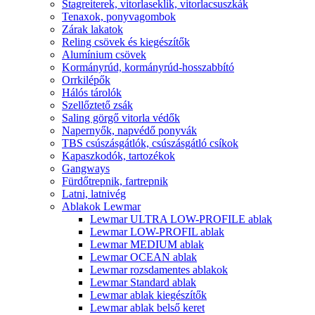
Stagreiterek, vitorlaseklik, vitorlacsuszkák
Tenaxok, ponyvagombok
Zárak lakatok
Reling csövek és kiegészítők
Alumínium csövek
Kormányrúd, kormányrúd-hosszabbító
Orrkilépők
Hálós tárolók
Szellőztető zsák
Saling görgő vitorla védők
Napernyők, napvédő ponyvák
TBS csúszásgátlók, csúszásgátló csíkok
Kapaszkodók, tartozékok
Gangways
Fürdőtrepnik, fartrepnik
Latni, latnivég
Ablakok Lewmar
Lewmar ULTRA LOW-PROFILE ablak
Lewmar LOW-PROFIL ablak
Lewmar MEDIUM ablak
Lewmar OCEAN ablak
Lewmar rozsdamentes ablakok
Lewmar Standard ablak
Lewmar ablak kiegészítők
Lewmar ablak belső keret