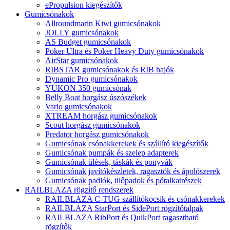
ePropulsion kiegészítők
Gumicsónakok
Allroundmarin Kiwi gumicsónakok
JOLLY gumicsónakok
AS Budget gumicsónakok
Poker Ultra és Poker Heavy Duty gumicsónakok
AirStar gumicsónakok
RIBSTAR gumicsónakok és RIB hajók
Dynamic Pro gumicsónakok
YUKON 350 gumicsónak
Belly Boat horgász úszószékek
Vario gumicsónakok
XTREAM horgász gumicsónakok
Scout horgász gumicsónakok
Predator horgász gumicsónakok
Gumicsónak csónakkerekek és szállító kiegészítők
Gumicsónak pumpák és szelep adapterek
Gumicsónak ülések, táskák és ponyvák
Gumicsónak javítókészletek, ragasztók és ápolószerek
Gumicsónak padlók, ülőpadok és pótalkatrészek
RAILBLAZA rögzítő rendszerek
RAILBLAZA C-TUG szállítókocsik és csónakkerekek
RAILBLAZA StarPort és SidePort rögzítőtalpak
RAILBLAZA RibPort és QuikPort ragasztható
rögzítők