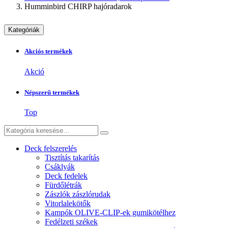
Humminbird CHIRP hajóradarok
Kategóriák
Akciós termékek
Akció
Népszerű termékek
Top
Deck felszerelés
Tisztítás takarítás
Csáklyák
Deck fedelek
Fürdőlétrák
Zászlók zászlórudak
Vitorlalekötők
Kampók OLIVE-CLIP-ek gumikötélhez
Fedélzeti székek