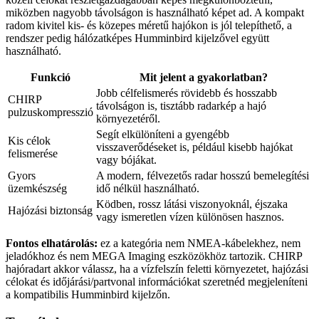
miközben nagyobb távolságon is használható képet ad. A kompakt
radom kivitel kis- és közepes méretű hajókon is jól telepíthető, a
rendszer pedig hálózatképes Humminbird kijelzővel együtt
használható.
Funkció
Mit jelent a gyakorlatban?
Jobb célfelismerés rövidebb és hosszabb
CHIRP
távolságon is, tisztább radarkép a hajó
pulzuskompresszió
környezetéről.
Segít elkülöníteni a gyengébb
Kis célok
visszaverődéseket is, például kisebb hajókat
felismerése
vagy bójákat.
Gyors
A modern, félvezetős radar hosszú bemelegítési
üzemkészség
idő nélkül használható.
Ködben, rossz látási viszonyoknál, éjszaka
Hajózási biztonság
vagy ismeretlen vízen különösen hasznos.
Fontos elhatárolás:
ez a kategória nem NMEA-kábelekhez, nem
jeladókhoz és nem MEGA Imaging eszközökhöz tartozik. CHIRP
hajóradart akkor válassz, ha a vízfelszín feletti környezetet, hajózási
célokat és időjárási/partvonal információkat szeretnéd megjeleníteni
a kompatibilis Humminbird kijelzőn.