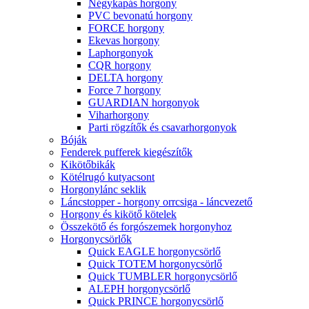
Négykapás horgony
PVC bevonatú horgony
FORCE horgony
Ekevas horgony
Laphorgonyok
CQR horgony
DELTA horgony
Force 7 horgony
GUARDIAN horgonyok
Viharhorgony
Parti rögzítők és csavarhorgonyok
Bóják
Fenderek pufferek kiegészítők
Kikötőbikák
Kötélrugó kutyacsont
Horgonylánc seklik
Láncstopper - horgony orrcsiga - láncvezető
Horgony és kikötő kötelek
Összekötő és forgószemek horgonyhoz
Horgonycsörlők
Quick EAGLE horgonycsörlő
Quick TOTEM horgonycsörlő
Quick TUMBLER horgonycsörlő
ALEPH horgonycsörlő
Quick PRINCE horgonycsörlő