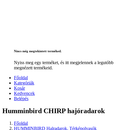
Nincs még megtekintett terméked.
Nyiss meg egy terméket, és itt megjelennek a legutóbb
megnézett termékeid.
Főoldal
Kategóriák
Kosár
Kedvencek
Belépés
Humminbird CHIRP hajóradarok
Főoldal
HUMMINBIRD Halradarok, Térképolvasók