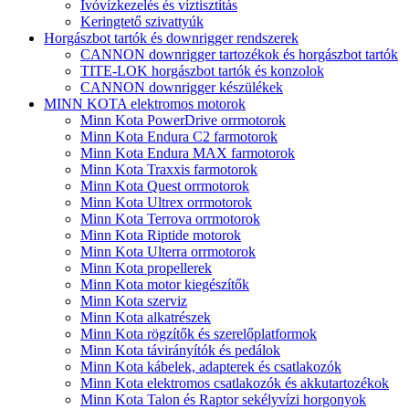
Ivóvízkezelés és víztisztítás
Keringtető szivattyúk
Horgászbot tartók és downrigger rendszerek
CANNON downrigger tartozékok és horgászbot tartók
TITE-LOK horgászbot tartók és konzolok
CANNON downrigger készülékek
MINN KOTA elektromos motorok
Minn Kota PowerDrive orrmotorok
Minn Kota Endura C2 farmotorok
Minn Kota Endura MAX farmotorok
Minn Kota Traxxis farmotorok
Minn Kota Quest orrmotorok
Minn Kota Ultrex orrmotorok
Minn Kota Terrova orrmotorok
Minn Kota Riptide motorok
Minn Kota Ulterra orrmotorok
Minn Kota propellerek
Minn Kota motor kiegészítők
Minn Kota szerviz
Minn Kota alkatrészek
Minn Kota rögzítők és szerelőplatformok
Minn Kota távirányítók és pedálok
Minn Kota kábelek, adapterek és csatlakozók
Minn Kota elektromos csatlakozók és akkutartozékok
Minn Kota Talon és Raptor sekélyvízi horgonyok