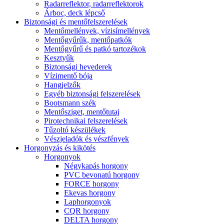
Radarreflektor, radarreflektorok
Árboc, deck lépcső
Biztonsági és mentőfelszerelések
Mentőmellények, vízisímellények
Mentőgyűrűk, mentőpatkók
Mentőgyűrű és patkó tartozékok
Kesztyűk
Biztonsági hevederek
Vízimentő bója
Hangjelzők
Egyéb biztonsági felszerelések
Bootsmann szék
Mentősziget, mentőtutaj
Pirotechnikai felszerelések
Tűzoltó készülékek
Vészjeladók és vészfények
Horgonyzás és kikötés
Horgonyok
Négykapás horgony
PVC bevonatú horgony
FORCE horgony
Ekevas horgony
Laphorgonyok
CQR horgony
DELTA horgony