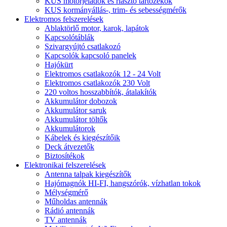
KUS motorjeladók és riasztó tartozékok
KUS kormányállás-, trim- és sebességmérők
Elektromos felszerelések
Ablaktörlő motor, karok, lapátok
Kapcsolótáblák
Szivargyújtó csatlakozó
Kapcsolók kapcsoló panelek
Hajókürt
Elektromos csatlakozók 12 - 24 Volt
Elektromos csatlakozók 230 Volt
220 voltos hosszabbítók, átalakítók
Akkumulátor dobozok
Akkumulátor saruk
Akkumulátor töltők
Akkumulátorok
Kábelek és kiegészítőik
Deck átvezetők
Biztosítékok
Elektronikai felszerelések
Antenna talpak kiegészítők
Hajómagnók HI-FI, hangszórók, vízhatlan tokok
Mélységmérő
Műholdas antennák
Rádió antennák
TV antennák