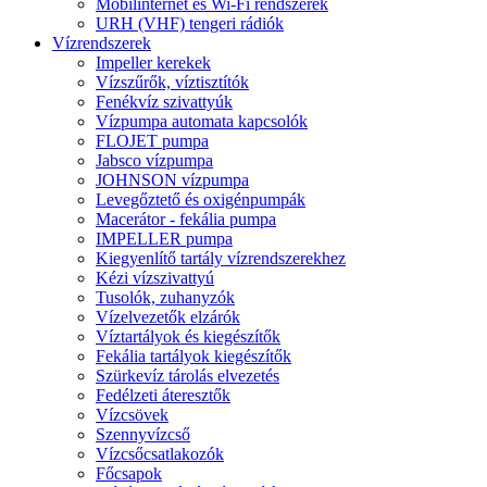
Mobilinternet és Wi-Fi rendszerek
URH (VHF) tengeri rádiók
Vízrendszerek
Impeller kerekek
Vízszűrők, víztisztítók
Fenékvíz szivattyúk
Vízpumpa automata kapcsolók
FLOJET pumpa
Jabsco vízpumpa
JOHNSON vízpumpa
Levegőztető és oxigénpumpák
Macerátor - fekália pumpa
IMPELLER pumpa
Kiegyenlítő tartály vízrendszerekhez
Kézi vízszivattyú
Tusolók, zuhanyzók
Vízelvezetők elzárók
Víztartályok és kiegészítők
Fekália tartályok kiegészítők
Szürkevíz tárolás elvezetés
Fedélzeti áteresztők
Vízcsövek
Szennyvízcső
Vízcsőcsatlakozók
Főcsapok