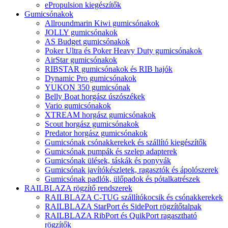
ePropulsion kiegészítők
Gumicsónakok
Allroundmarin Kiwi gumicsónakok
JOLLY gumicsónakok
AS Budget gumicsónakok
Poker Ultra és Poker Heavy Duty gumicsónakok
AirStar gumicsónakok
RIBSTAR gumicsónakok és RIB hajók
Dynamic Pro gumicsónakok
YUKON 350 gumicsónak
Belly Boat horgász úszószékek
Vario gumicsónakok
XTREAM horgász gumicsónakok
Scout horgász gumicsónakok
Predator horgász gumicsónakok
Gumicsónak csónakkerekek és szállító kiegészítők
Gumicsónak pumpák és szelep adapterek
Gumicsónak ülések, táskák és ponyvák
Gumicsónak javítókészletek, ragasztók és ápolószerek
Gumicsónak padlók, ülőpadok és pótalkatrészek
RAILBLAZA rögzítő rendszerek
RAILBLAZA C-TUG szállítókocsik és csónakkerekek
RAILBLAZA StarPort és SidePort rögzítőtalpak
RAILBLAZA RibPort és QuikPort ragasztható
rögzítők