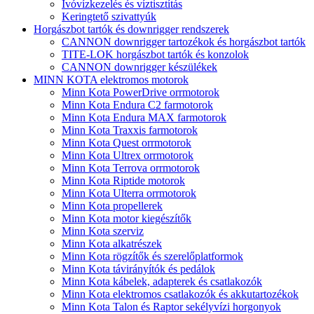
Ivóvízkezelés és víztisztítás
Keringtető szivattyúk
Horgászbot tartók és downrigger rendszerek
CANNON downrigger tartozékok és horgászbot tartók
TITE-LOK horgászbot tartók és konzolok
CANNON downrigger készülékek
MINN KOTA elektromos motorok
Minn Kota PowerDrive orrmotorok
Minn Kota Endura C2 farmotorok
Minn Kota Endura MAX farmotorok
Minn Kota Traxxis farmotorok
Minn Kota Quest orrmotorok
Minn Kota Ultrex orrmotorok
Minn Kota Terrova orrmotorok
Minn Kota Riptide motorok
Minn Kota Ulterra orrmotorok
Minn Kota propellerek
Minn Kota motor kiegészítők
Minn Kota szerviz
Minn Kota alkatrészek
Minn Kota rögzítők és szerelőplatformok
Minn Kota távirányítók és pedálok
Minn Kota kábelek, adapterek és csatlakozók
Minn Kota elektromos csatlakozók és akkutartozékok
Minn Kota Talon és Raptor sekélyvízi horgonyok