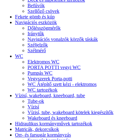
Befúvók
Szellőző csövek
Fekete gömb és kúp
Navigációs eszközök
Dőlésszögmérők
Iránytűk
Navigációs vonalzók körzők táskák
Széljelzők
Szélmérő
WC
Elektromos WC
PORTA POTTI vegyi WC
Pumpás WC
Vegyszerek Porta-potti
WC Átépítő szett kézi - elektromos
WC tartozékok
Vízisí, wakeboard, kneeboard, tube
Tube-ok
Vízisí
Vízisí, tube, wakeboard kötelek kiegészítők
Wakeboard és kneeboard
Hidraulikus kormányművek tartozékok
Matricák, dekorcsíkok
Orr- és farsugár kormányzás