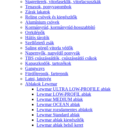
Stagreiterek, vitorlaseklik, vitorlacsuszkák
Tenaxok, ponyvagombok
Zárak lakatok
Reling csövek és kiegészítők
Alumínium csövek
Kormányrúd, kormányrúd-hosszabbító
Orrkilépők
Hálós tárolók
Szellőztető zsák
Saling görgő vitorla védők
Napernyők, napvédő ponyvák
TBS csúszásgátlók, csúszásgátló csíkok
Kapaszkodók, tartozékok
Gangways
Fürdőtrepnik, fartrepnik
Latni, latnivég
Ablakok Lewmar
Lewmar ULTRA LOW-PROFILE ablak
Lewmar LOW-PROFIL ablak
Lewmar MEDIUM ablak
Lewmar OCEAN ablak
Lewmar rozsdamentes ablakok
Lewmar Standard ablak
Lewmar ablak kiegészítők
Lewmar ablak belső keret