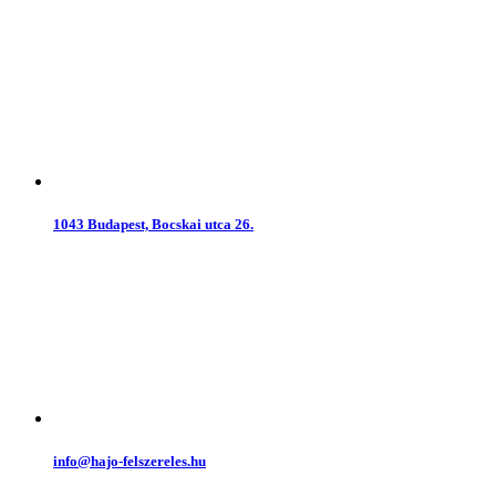
1043 Budapest, Bocskai utca 26.
info@hajo-felszereles.hu