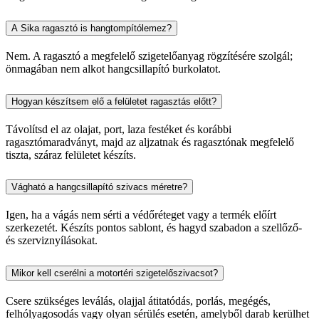
A Sika ragasztó is hangtompítólemez?
Nem. A ragasztó a megfelelő szigetelőanyag rögzítésére szolgál;
önmagában nem alkot hangcsillapító burkolatot.
Hogyan készítsem elő a felületet ragasztás előtt?
Távolítsd el az olajat, port, laza festéket és korábbi
ragasztómaradványt, majd az aljzatnak és ragasztónak megfelelő
tiszta, száraz felületet készíts.
Vágható a hangcsillapító szivacs méretre?
Igen, ha a vágás nem sérti a védőréteget vagy a termék előírt
szerkezetét. Készíts pontos sablont, és hagyd szabadon a szellőző-
és szerviznyílásokat.
Mikor kell cserélni a motortéri szigetelőszivacsot?
Csere szükséges leválás, olajjal átitatódás, porlás, megégés,
felhólyagosodás vagy olyan sérülés esetén, amelyből darab kerülhet