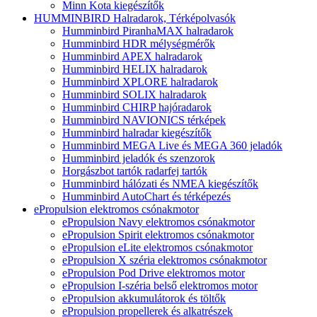
Minn Kota kiegészítők
HUMMINBIRD Halradarok, Térképolvasók
Humminbird PiranhaMAX halradarok
Humminbird HDR mélységmérők
Humminbird APEX halradarok
Humminbird HELIX halradarok
Humminbird XPLORE halradarok
Humminbird SOLIX halradarok
Humminbird CHIRP hajóradarok
Humminbird NAVIONICS térképek
Humminbird halradar kiegészítők
Humminbird MEGA Live és MEGA 360 jeladók
Humminbird jeladók és szenzorok
Horgászbot tartók radarfej tartók
Humminbird hálózati és NMEA kiegészítők
Humminbird AutoChart és térképezés
ePropulsion elektromos csónakmotor
ePropulsion Navy elektromos csónakmotor
ePropulsion Spirit elektromos csónakmotor
ePropulsion eLite elektromos csónakmotor
ePropulsion X széria elektromos csónakmotor
ePropulsion Pod Drive elektromos motor
ePropulsion I-széria belső elektromos motor
ePropulsion akkumulátorok és töltők
ePropulsion propellerek és alkatrészek