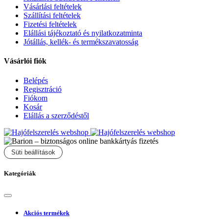
Vásárlási feltételek
Szállítási feltételek
Fizetési feltételek
Elállási tájékoztató és nyilatkozatminta
Jótállás, kellék- és termékszavatosság
Vásárlói fiók
Belépés
Regisztráció
Fiókom
Kosár
Elállás a szerződéstől
Süti beállítások
Kategóriák
Akciós termékek