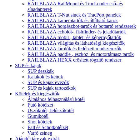
RAILBLAZA RailMount és TracLoader cső- és
sínadapterek
RAILBLAZA T-Nut sínek és TracPort panelek
RAILBLAZA kameratartók és állítható karok
RAILBLAZA horgászbot-tartók és bottartó rendszerek
RAILBLAZA echolot-, fishfinder- és jeladótartók
RAILBLAZA mobil-, tablet- és képernyőtartók
RAILBLAZA világítás és láthatósági kiegészítők
RAILBLAZA tárolók és fedélzeti rendszerezők
RAILBLAZA paddle-, eszköz- és motortámasz tartók
RAILBLAZA HEXX erősített rögzítő rendszer
SUP és kajak
SUP deszkák
Kajakok és kenuk
SUP és kajak evezők
SUP és kajak tartozékok
Kötelek és kiegészítők
Általános felhasználású kötél
Futó kötélzet
Úszókötél, felúszókötél
Gumikötél
Shot kötelek
Fall és Schotkötélzet
Varró zsineg
Ajándéktárgyak extrák