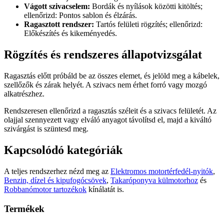
Vágott szivacselem:
Bordák és nyílások közötti kitöltés;
ellenőrizd: Pontos sablon és élzárás.
Ragasztott rendszer:
Tartós felületi rögzítés; ellenőrizd:
Előkészítés és kikeményedés.
Rögzítés és rendszeres állapotvizsgálat
Ragasztás előtt próbáld be az összes elemet, és jelöld meg a kábelek,
szellőzők és zárak helyét. A szivacs nem érhet forró vagy mozgó
alkatrészhez.
Rendszeresen ellenőrizd a ragasztás széleit és a szivacs felületét. Az
olajjal szennyezett vagy elváló anyagot távolítsd el, majd a kiváltó
szivárgást is szüntesd meg.
Kapcsolódó kategóriák
A teljes rendszerhez nézd meg az
Elektromos motortérfedél-nyitók
,
Benzin, dízel és kipufogócsövek
,
Takaróponyva külmotorhoz
és
Robbanómotor tartozékok
kínálatát is.
Termékek