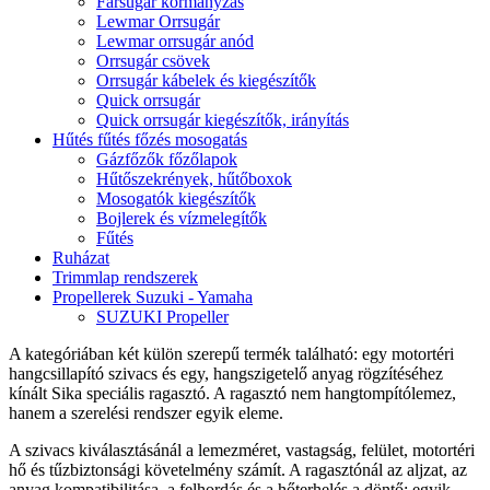
Farsugár kormányzás
Lewmar Orrsugár
Lewmar orrsugár anód
Orrsugár csövek
Orrsugár kábelek és kiegészítők
Quick orrsugár
Quick orrsugár kiegészítők, irányítás
Hűtés fűtés főzés mosogatás
Gázfőzők főzőlapok
Hűtőszekrények, hűtőboxok
Mosogatók kiegészítők
Bojlerek és vízmelegítők
Fűtés
Ruházat
Trimmlap rendszerek
Propellerek Suzuki - Yamaha
SUZUKI Propeller
A kategóriában két külön szerepű termék található: egy motortéri
hangcsillapító szivacs és egy, hangszigetelő anyag rögzítéséhez
kínált Sika speciális ragasztó. A ragasztó nem hangtompítólemez,
hanem a szerelési rendszer egyik eleme.
A szivacs kiválasztásánál a lemezméret, vastagság, felület, motortéri
hő és tűzbiztonsági követelmény számít. A ragasztónál az aljzat, az
anyag kompatibilitása, a felhordás és a hőterhelés a döntő; egyik