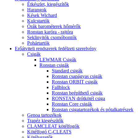
Étkészlet, kiegészítők
Harangok
Kések Wichard
Kulcstartók
Órák barométerek hőmérők
Ronstan karóra - rajtóra
Seklinyitók csomóbontók
Pohártartók
Erőátviteli rendszerek fedélzeti szerelvény
Csigák
LEWMAR Csigák
Ronstan csigák
Standard csigák
Ronstan csapágyas csigák
Ronstan ORBIT csigák
Fallblock
Ronstan beépíthető csigák
RONSTAN drótkötél csiga
Ronstan Core csigák
Ronstan csigatartozékok és pótalkatrészek
Genoa tartozékok
Trapéz kiegészítők
CLAMCLEAT kötélfogók
Kötélfogó C-CLEATS
Kötélvezetők