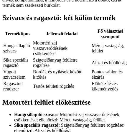
termék sem szerkezeti burkolat.
Szivacs és ragasztó: két külön termék
Fő választási
Terméktípus
Jellemző feladat
szempont
Motortéri zaj
Hangcsillapító
Méret, vastagság,
visszaverődésének
szivacs
felület
csökkentése
Sika speciális
Szigetelőanyag felületre
Aljzat és hőállóság
ragasztó
rögzítése
Vágott
Bordák és nyílások közötti
Pontos sablon és
szivacselem
kitöltés
élzárás
Ragasztott
Előkészítés és
Tartós felületi rögzítés
rendszer
kikeményedés
Motortéri felület előkészítése
Hangcsillapító szivacs:
Motortéri zaj visszaverődésének
csökkentése; ellenőrizd: Méret, vastagság, felület.
Sika speciális ragasztó:
Szigetelőanyag felületre rögzítése;
ellenőrizd: Aljzat és hőállóság.