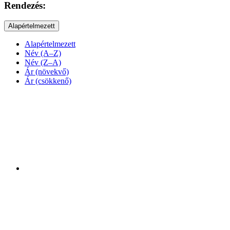
Rendezés:
Alapértelmezett
Alapértelmezett
Név (A–Z)
Név (Z–A)
Ár (növekvő)
Ár (csökkenő)