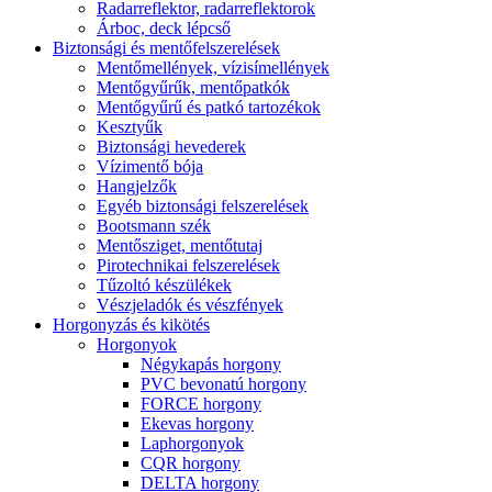
Radarreflektor, radarreflektorok
Árboc, deck lépcső
Biztonsági és mentőfelszerelések
Mentőmellények, vízisímellények
Mentőgyűrűk, mentőpatkók
Mentőgyűrű és patkó tartozékok
Kesztyűk
Biztonsági hevederek
Vízimentő bója
Hangjelzők
Egyéb biztonsági felszerelések
Bootsmann szék
Mentősziget, mentőtutaj
Pirotechnikai felszerelések
Tűzoltó készülékek
Vészjeladók és vészfények
Horgonyzás és kikötés
Horgonyok
Négykapás horgony
PVC bevonatú horgony
FORCE horgony
Ekevas horgony
Laphorgonyok
CQR horgony
DELTA horgony