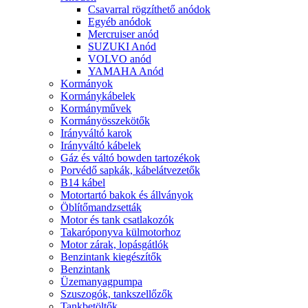
Csavarral rögzíthető anódok
Egyéb anódok
Mercruiser anód
SUZUKI Anód
VOLVO anód
YAMAHA Anód
Kormányok
Kormánykábelek
Kormányművek
Kormányösszekötők
Irányváltó karok
Irányváltó kábelek
Gáz és váltó bowden tartozékok
Porvédő sapkák, kábelátvezetők
B14 kábel
Motortartó bakok és állványok
Öblítőmandzsetták
Motor és tank csatlakozók
Takaróponyva külmotorhoz
Motor zárak, lopásgátlók
Benzintank kiegészítők
Benzintank
Üzemanyagpumpa
Szuszogók, tankszellőzők
Tankbetöltők