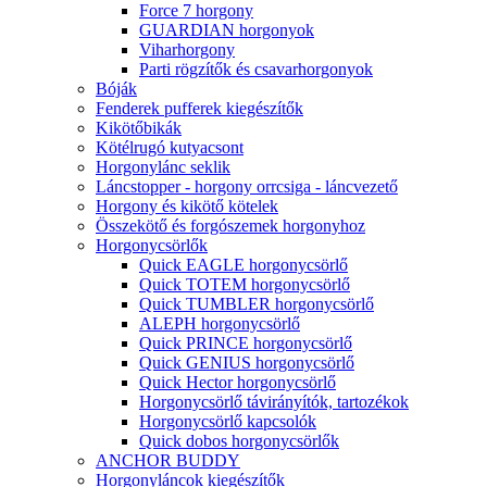
Force 7 horgony
GUARDIAN horgonyok
Viharhorgony
Parti rögzítők és csavarhorgonyok
Bóják
Fenderek pufferek kiegészítők
Kikötőbikák
Kötélrugó kutyacsont
Horgonylánc seklik
Láncstopper - horgony orrcsiga - láncvezető
Horgony és kikötő kötelek
Összekötő és forgószemek horgonyhoz
Horgonycsörlők
Quick EAGLE horgonycsörlő
Quick TOTEM horgonycsörlő
Quick TUMBLER horgonycsörlő
ALEPH horgonycsörlő
Quick PRINCE horgonycsörlő
Quick GENIUS horgonycsörlő
Quick Hector horgonycsörlő
Horgonycsörlő távirányítók, tartozékok
Horgonycsörlő kapcsolók
Quick dobos horgonycsörlők
ANCHOR BUDDY
Horgonyláncok kiegészítők