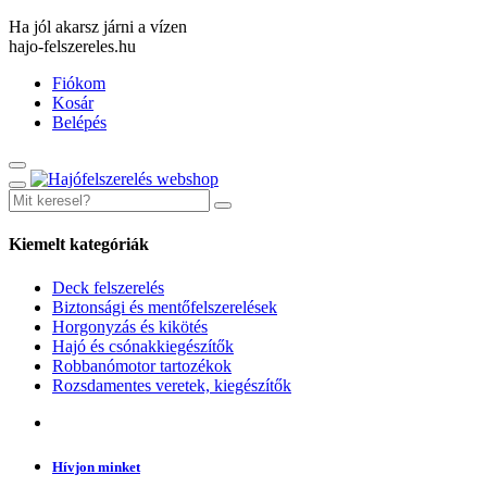
Ha jól akarsz járni a vízen
hajo-felszereles.hu
Fiókom
Kosár
Belépés
Kiemelt kategóriák
Deck felszerelés
Biztonsági és mentőfelszerelések
Horgonyzás és kikötés
Hajó és csónakkiegészítők
Robbanómotor tartozékok
Rozsdamentes veretek, kiegészítők
Hívjon minket