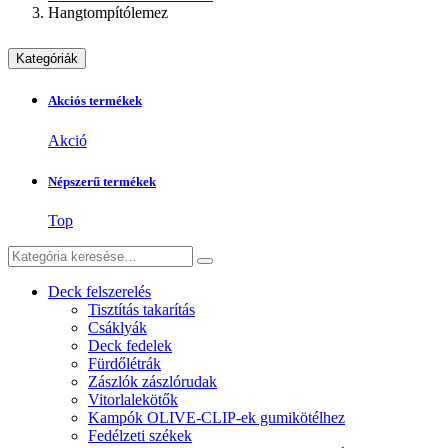
Hangtompítólemez
Kategóriák
Akciós termékek
Akció
Népszerű termékek
Top
Deck felszerelés
Tisztítás takarítás
Csáklyák
Deck fedelek
Fürdőlétrák
Zászlók zászlórudak
Vitorlalekötők
Kampók OLIVE-CLIP-ek gumikötélhez
Fedélzeti székek