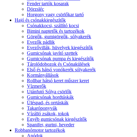
Fender tartók kosarak
Dörzsléc
Horgony vagy csörlőkar tartó
Hajó és csónakkiegészítők
Csónakkocsi, szállító kocsi
Bimini naptetők és tartozékok
Görgők, gumigörgők, sólyakerék
Evezők pádlik
Evezővillák, hüvelyek kiegészítők
Gumicsónak javító szettek
Gumicsónak pumpa és kiegészítők
Tárolódobozok és Csónakülések
Első és hátsó vonókerék sólyakerék
Kormányállások
Rollbar hátsó keret műszer keret
Vízmerők
Utánfutó Sólya csörlők
Gumicsónak hordtáskák
Üléspad- és orrtáskák
Takaróponyvák
Vízálló zsákok, tokok
Egyéb gumicsónak kiegészítők
Spanifer, gurtni, heveder
Robbanómotor tartozékok
Anódok