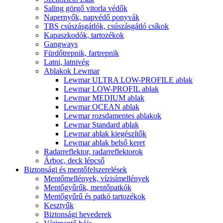
Saling görgő vitorla védők
Napernyők, napvédő ponyvák
TBS csúszásgátlók, csúszásgátló csíkok
Kapaszkodók, tartozékok
Gangways
Fürdőtrepnik, fartrepnik
Latni, latnivég
Ablakok Lewmar
Lewmar ULTRA LOW-PROFILE ablak
Lewmar LOW-PROFIL ablak
Lewmar MEDIUM ablak
Lewmar OCEAN ablak
Lewmar rozsdamentes ablakok
Lewmar Standard ablak
Lewmar ablak kiegészítők
Lewmar ablak belső keret
Radarreflektor, radarreflektorok
Árboc, deck lépcső
Biztonsági és mentőfelszerelések
Mentőmellények, vízisímellények
Mentőgyűrűk, mentőpatkók
Mentőgyűrű és patkó tartozékok
Kesztyűk
Biztonsági hevederek