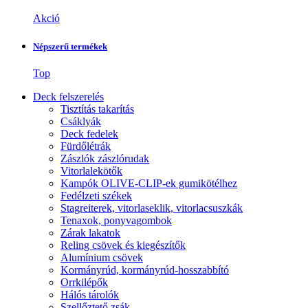
Akció
Népszerű termékek
Top
Deck felszerelés
Tisztítás takarítás
Csáklyák
Deck fedelek
Fürdőlétrák
Zászlók zászlórudak
Vitorlalekötők
Kampók OLIVE-CLIP-ek gumikötélhez
Fedélzeti székek
Stagreiterek, vitorlaseklik, vitorlacsuszkák
Tenaxok, ponyvagombok
Zárak lakatok
Reling csövek és kiegészítők
Alumínium csövek
Kormányrúd, kormányrúd-hosszabbító
Orrkilépők
Hálós tárolók
Szellőztető zsák