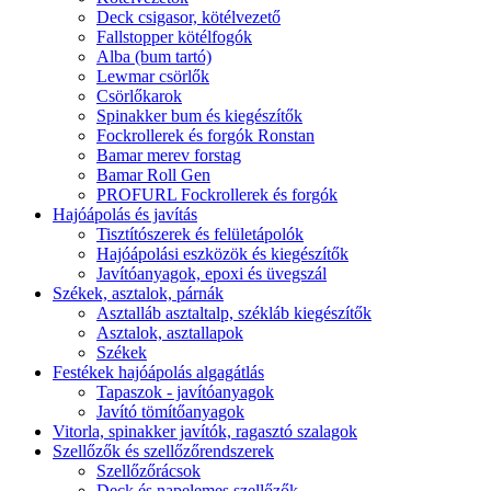
Deck csigasor, kötélvezető
Fallstopper kötélfogók
Alba (bum tartó)
Lewmar csörlők
Csörlőkarok
Spinakker bum és kiegészítők
Fockrollerek és forgók Ronstan
Bamar merev forstag
Bamar Roll Gen
PROFURL Fockrollerek és forgók
Hajóápolás és javítás
Tisztítószerek és felületápolók
Hajóápolási eszközök és kiegészítők
Javítóanyagok, epoxi és üvegszál
Székek, asztalok, párnák
Asztalláb asztaltalp, székláb kiegészítők
Asztalok, asztallapok
Székek
Festékek hajóápolás algagátlás
Tapaszok - javítóanyagok
Javító tömítőanyagok
Vitorla, spinakker javítók, ragasztó szalagok
Szellőzők és szellőzőrendszerek
Szellőzőrácsok
Deck és napelemes szellőzők