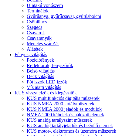
U-alakú vonószem
Terminálok
Gyűrűanya, gyűrűcsavar, gyűrűsbolcni
Csőbilincs
Szegecs
Csavarok
Csavaranyák
Menetes szár A2
Alátétek
Fények, világítás
Pozíciófények
Reflektorok, fényszórók
Belső világítás
Deck világítás
Pót izzók LED izzók
Víz alatti világítás
KUS visszajelzők és kiegészítők
KUS multifunkciós digitális műszerek
KUS NMEA 2000 tartályműszerek
KUS NMEA 2000 jeladók és modulok
NMEA 2000 kábelek és hálózati elemek
KUS analóg tartályszint műszerek
KUS analóg tartályjeladók és beépítő elemek
KUS motor-, elektromos és üzemóra műszerek