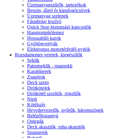
Üzemanyagszűrők, tartozékok
Benzin, dízel és kipufogócsövek
Üzemanyag szelepek
Fáradtolaj leszívó
Quick Stop biztonsági kapcsolók
Hangtompítólemez
Hosszabító karok
Gyújtógyertyák
Elektromos motortérfedél-nyitók
Rozsdamentes veretek, kiegészítők
Seklik
Patentseklik - snapsekli
Karabínerek
Zsanérok
Deck szem
Drótkötelek
Drótkötél szorítók, rögzítők
Nipli
Kötélszív
Hevedervezetők, gyűrűk, háromszögek
Belépőfogantyú
Omegák
Deck akasztók, ruha akasztók
Spannerek
Bolcnik