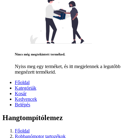
Nincs még megtekintett terméked.
Nyiss meg egy terméket, és itt megjelennek a legutóbb
megnézett termékeid.
Főoldal
Kategóriák
Kosár
Kedvencek
Belépés
Hangtompítólemez
Főoldal
Robbanómotor tartozékok