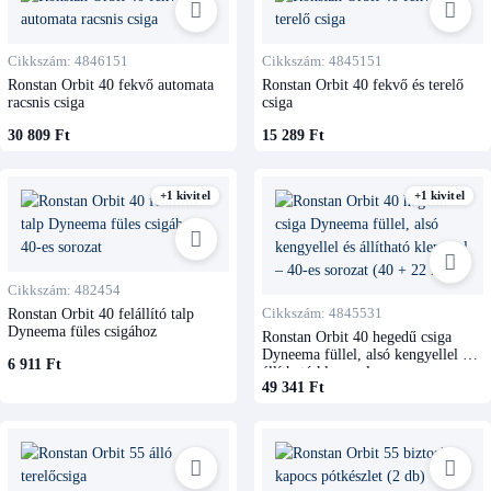
Cikkszám: 4846151
Cikkszám: 4845151
Ronstan Orbit 40 fekvő automata
Ronstan Orbit 40 fekvő és terelő
racsnis csiga
csiga
30 809 Ft
15 289 Ft
+1 kivitel
+1 kivitel
Cikkszám: 482454
Ronstan Orbit 40 felállító talp
Cikkszám: 4845531
Dyneema füles csigához
Ronstan Orbit 40 hegedű csiga
Dyneema füllel, alsó kengyellel és
6 911 Ft
állítható klemmel
49 341 Ft