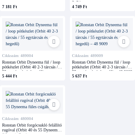
2 db)
7 181 Ft
4 749 Ft
Cikkszám: 489004
Cikkszám: 489009
Ronstan Orbit Dyneema fül / loop
Ronstan Orbit Dyneema fül / loop
pótkészlet (Orbit 40 2-3 tárcsás /
pótkészlet (Orbit 40 2-3 tárcsás /
55 egytárcsás és hegedű)
55 egytárcsás és hegedű) – 48 9009
5 444 Ft
5 637 Ft
Cikkszám: 480004
Ronstan Orbit forgócsukló felállító
rugóval (Orbit 40 és 55 Dyneema
füles csigához)