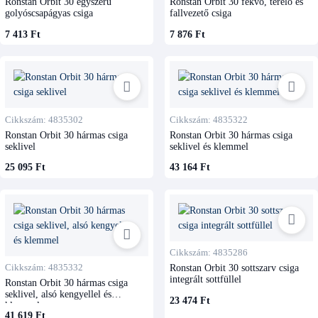
Ronstan Orbit 30 egyszerű
Ronstan Orbit 30 fekvő, terelő és
golyóscsapágyas csiga
fallvezető csiga
7 413 Ft
7 876 Ft
Cikkszám: 4835302
Cikkszám: 4835322
Ronstan Orbit 30 hármas csiga
Ronstan Orbit 30 hármas csiga
seklivel
seklivel és klemmel
25 095 Ft
43 164 Ft
Cikkszám: 4835286
Cikkszám: 4835332
Ronstan Orbit 30 sottszarv csiga
integrált sottfüllel
Ronstan Orbit 30 hármas csiga
seklivel, alsó kengyellel és
23 474 Ft
klemmel
41 619 Ft