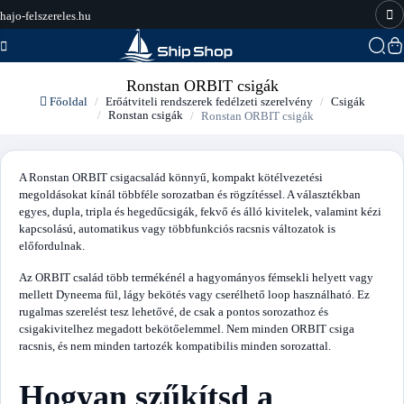
hajo-felszereles.hu
Ronstan ORBIT csigák
Főoldal
Erőátviteli rendszerek fedélzeti szerelvény
Csigák
Ronstan csigák
Ronstan ORBIT csigák
A Ronstan ORBIT csigacsalád könnyű, kompakt kötélvezetési
megoldásokat kínál többféle sorozatban és rögzítéssel. A választékban
egyes, dupla, tripla és hegedűcsigák, fekvő és álló kivitelek, valamint kézi
kapcsolású, automatikus vagy többfunkciós racsnis változatok is
előfordulnak.
Az ORBIT család több termékénél a hagyományos fémsekli helyett vagy
mellett Dyneema fül, lágy bekötés vagy cserélhető loop használható. Ez
rugalmas szerelést tesz lehetővé, de csak a pontos sorozathoz és
csigakivitelhez megadott bekötőelemmel. Nem minden ORBIT csiga
racsnis, és nem minden tartozék kompatibilis minden sorozattal.
Hogyan szűkítsd a