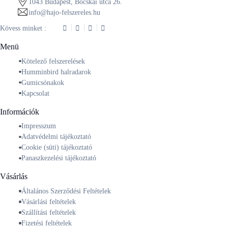
1043 Budapest, Bocskai utca 26.
info@hajo-felszereles.hu
Kövess minket :
Menü
Kötelező felszerelések
Humminbird halradarok
Gumicsónakok
Kapcsolat
Információk
Impresszum
Adatvédelmi tájékoztató
Cookie (süti) tájékoztató
Panaszkezelési tájékoztató
Vásárlás
Általános Szerződési Feltételek
Vásárlási feltételek
Szállítási feltételek
Fizetési feltételek