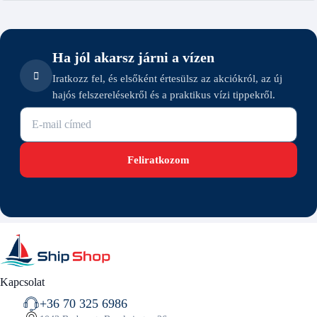
Ha jól akarsz járni a vízen
Iratkozz fel, és elsőként értesülsz az akciókról, az új
hajós felszerelésekről és a praktikus vízi tippekről.
E-mail cím
Feliratkozom
Kapcsolat
+36 70 325 6986