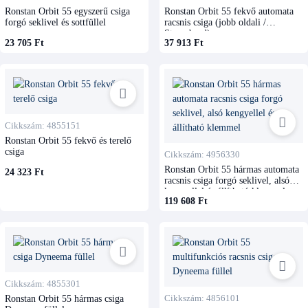
Ronstan Orbit 55 egyszerű csiga
Ronstan Orbit 55 fekvő automata
forgó seklivel és sottfüllel
racsnis csiga (jobb oldali /
Steuerbord)
23 705 Ft
37 913 Ft
Cikkszám: 4855151
Ronstan Orbit 55 fekvő és terelő
csiga
Cikkszám: 4956330
Ronstan Orbit 55 hármas automata
24 323 Ft
racsnis csiga forgó seklivel, alsó
kengyellel és állítható klemmel
119 608 Ft
Cikkszám: 4855301
Ronstan Orbit 55 hármas csiga
Cikkszám: 4856101