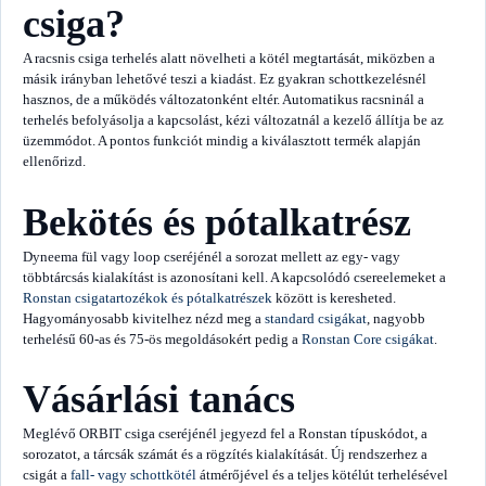
csiga?
A racsnis csiga terhelés alatt növelheti a kötél megtartását, miközben a
másik irányban lehetővé teszi a kiadást. Ez gyakran schottkezelésnél
hasznos, de a működés változatonként eltér. Automatikus racsninál a
terhelés befolyásolja a kapcsolást, kézi változatnál a kezelő állítja be az
üzemmódot. A pontos funkciót mindig a kiválasztott termék alapján
ellenőrizd.
Bekötés és pótalkatrész
Dyneema fül vagy loop cseréjénél a sorozat mellett az egy- vagy
többtárcsás kialakítást is azonosítani kell. A kapcsolódó csereelemeket a
Ronstan csigatartozékok és pótalkatrészek
között is keresheted.
Hagyományosabb kivitelhez nézd meg a
standard csigákat
, nagyobb
terhelésű 60-as és 75-ös megoldásokért pedig a
Ronstan Core csigákat
.
Vásárlási tanács
Meglévő ORBIT csiga cseréjénél jegyezd fel a Ronstan típuskódot, a
sorozatot, a tárcsák számát és a rögzítés kialakítását. Új rendszerhez a
csigát a
fall- vagy schottkötél
átmérőjével és a teljes kötélút terhelésével