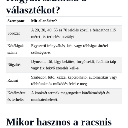
választékot?
Szempont
Mit ellenőrizz?
A 20, 30, 40, 55 és 70 jelölés közül a feladathoz illő
Sorozat
méret- és terhelési osztályt.
Kötélágak
Egyszerű irányváltás, két- vagy többágas áttétel
száma
szükséges-e.
Dyneema fül, lágy bekötés, forgó sekli, felállító talp
Rögzítés
vagy fix fekvő szerelés kell-e.
Szabadon futó, kézzel kapcsolható, automatikus vagy
Racsni
többfunkciós működés felel-e meg.
Kötélméret
A konkrét termék megengedett kötélátmérőjét és
és terhelés
munkaterhelését.
Mikor hasznos a racsnis