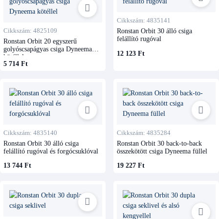
Cikkszám: 4835141
Cikkszám: 4825109
Ronstan Orbit 30 álló csiga
felállító rugóval
Ronstan Orbit 20 egyszerű
golyóscsapágyas csiga Dyneema
12 123 Ft
kötéllel
5 714 Ft
Cikkszám: 4835140
Cikkszám: 4835284
Ronstan Orbit 30 álló csiga
Ronstan Orbit 30 back-to-back
felállító rugóval és forgócsuklóval
összekötött csiga Dyneema füllel
13 744 Ft
19 227 Ft