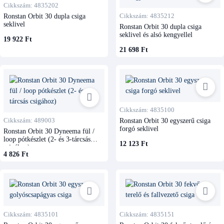
Cikkszám: 4835202
Ronstan Orbit 30 dupla csiga
Cikkszám: 4835212
seklivel
Ronstan Orbit 30 dupla csiga
seklivel és alsó kengyellel
19 922 Ft
21 698 Ft
Cikkszám: 4835100
Cikkszám: 489003
Ronstan Orbit 30 egyszerű csiga
forgó seklivel
Ronstan Orbit 30 Dyneema fül /
loop pótkészlet (2- és 3-tárcsás
12 123 Ft
csigához)
4 826 Ft
Cikkszám: 4835101
Cikkszám: 4835151