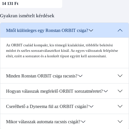
14 131 Ft
Gyakran ismételt kérdések
Mitől különleges egy Ronstan ORBIT csiga?
Az ORBIT család kompakt, kis tömegű kialakítást, többféle bekötési
módot és széles sorozatválasztékot kínál. Az egyes változatok felépítése
eltér, ezért a sorozatot és a konkrét típust együtt kell azonosítani.
Minden Ronstan ORBIT csiga racsnis?
Hogyan válasszak megfelelő ORBIT sorozatméretet?
Cserélhető a Dyneema fül az ORBIT csigán?
Mikor válasszak automata racsnis csigát?