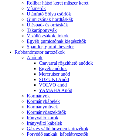
Rollbar hátsó keret műszer keret
Vízmerők
Utánfutó Sólya csörlők
Gumicsónak hordtáskák
Üléspad- és orrtáskák
Takaróponyvák
Vízálló zsákok, tokok
Egyéb gumicsónak kiegészítők
Spanifer, gurtni, heveder
Robbanómotor tartozékok
Anódok
Csavarral rögzíthető anódok
Egyéb anódok
Mercruiser anód
SUZUKI Anód
VOLVO anód
YAMAHA Anód
Kormányok
Kormánykábelek
Kormányművek
Kormányösszekötők
Irányváltó karok
Irányváltó kábelek
Gáz és váltó bowden tartozékok
Porvédő sapkák, kábelátvezetők