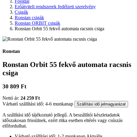
Főoldal
Erőátviteli rendszerek fedélzeti szerelvény
Csigák
Ronstan csigák
Ronstan ORBIT csigák
Ronstan Orbit 55 fekvő automata racsnis csiga
Ronstan
Ronstan Orbit 55 fekvő automata racsnis
csiga
30 809 Ft
Nettó ár:
24 259 Ft
Várható szállítási idő: 4-6 munkanap
Szállítási idő jelmagyarázat
A szállítási idő tájékoztató jellegű. A beszállítói készletadatok
időszakosan frissülnek, ezért ritka esetben eltérés vagy csúszás
előfordulhat.
Várható szállítási idő: 1-2 munkanap
Aktuális