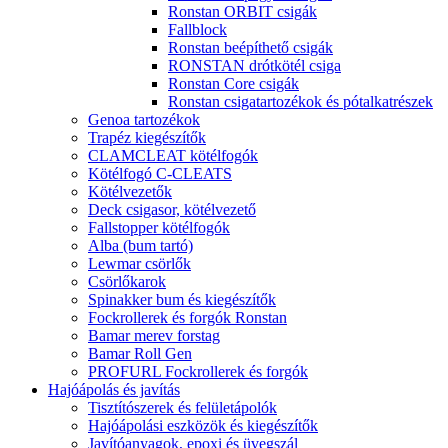
Ronstan ORBIT csigák
Fallblock
Ronstan beépíthető csigák
RONSTAN drótkötél csiga
Ronstan Core csigák
Ronstan csigatartozékok és pótalkatrészek
Genoa tartozékok
Trapéz kiegészítők
CLAMCLEAT kötélfogók
Kötélfogó C-CLEATS
Kötélvezetők
Deck csigasor, kötélvezető
Fallstopper kötélfogók
Alba (bum tartó)
Lewmar csörlők
Csörlőkarok
Spinakker bum és kiegészítők
Fockrollerek és forgók Ronstan
Bamar merev forstag
Bamar Roll Gen
PROFURL Fockrollerek és forgók
Hajóápolás és javítás
Tisztítószerek és felületápolók
Hajóápolási eszközök és kiegészítők
Javítóanyagok, epoxi és üvegszál