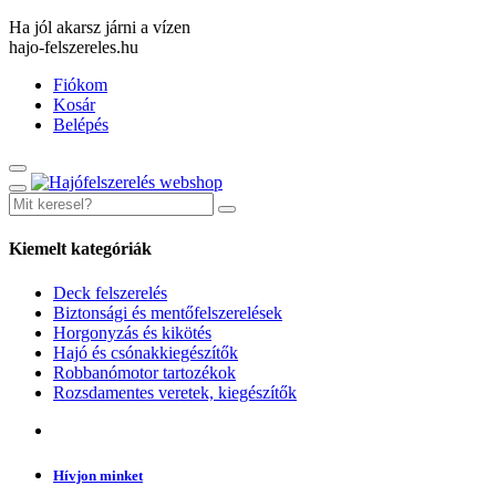
Ha jól akarsz járni a vízen
hajo-felszereles.hu
Fiókom
Kosár
Belépés
Kiemelt kategóriák
Deck felszerelés
Biztonsági és mentőfelszerelések
Horgonyzás és kikötés
Hajó és csónakkiegészítők
Robbanómotor tartozékok
Rozsdamentes veretek, kiegészítők
Hívjon minket