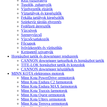
Kézi vízszivattyú
Tusolók, zuhanyzók
Vízelvezetők elzárók
Víztartályok és kiegészítők
Fekália tartályok kiegészítők
Szürkevíz tárolás elvezetés
Fedélzeti áteresztők
Vízcsövek
Szennyvízcső
Vízcsőcsatlakozók
Főcsapok
Ivóvízkezelés és víztisztítás
Keringtető szivattyúk
Horgászbot tartók és downrigger rendszerek
CANNON downrigger tartozékok és horgászbot tartók
TITE-LOK horgászbot tartók és konzolok
CANNON downrigger készülékek
MINN KOTA elektromos motorok
Minn Kota PowerDrive orrmotorok
Minn Kota Endura C2 farmotorok
Minn Kota Endura MAX farmotorok
Minn Kota Traxxis farmotorok
Minn Kota Quest orrmotorok
Minn Kota Ultrex orrmotorok
Minn Kota Terrova orrmotorok