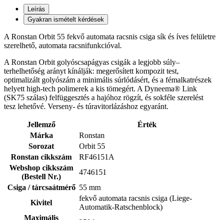
Leírás
Gyakran ismételt kérdések
A Ronstan Orbit 55 fekvő automata racsnis csiga sík és íves felületre
szerelhető, automata racsnifunkcióval.
A Ronstan Orbit golyóscsapágyas csigák a legjobb súly–
terhelhetőség arányt kínálják: megerősített kompozit test,
optimalizált golyószám a minimális súrlódásért, és a fémalkatrészek
helyett high-tech polimerek a kis tömegért. A Dyneema® Link
(SK75 szálas) felfüggesztés a hajóhoz rögzít, és sokféle szerelést
tesz lehetővé. Verseny- és túravitorlázáshoz egyaránt.
Jellemző
Érték
Márka
Ronstan
Sorozat
Orbit 55
Ronstan cikkszám
RF46151A
Webshop cikkszám
4746151
(Bestell Nr.)
Csiga / tárcsaátmérő
55 mm
fekvő automata racsnis csiga (Liege-
Kivitel
Automatik-Ratschenblock)
Maximális