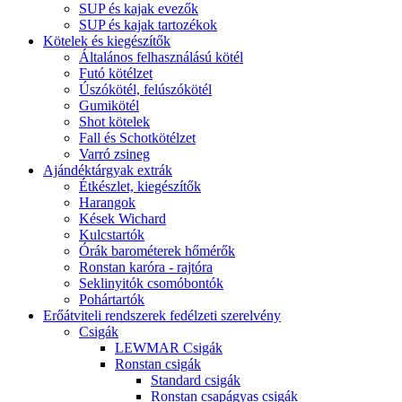
SUP és kajak evezők
SUP és kajak tartozékok
Kötelek és kiegészítők
Általános felhasználású kötél
Futó kötélzet
Úszókötél, felúszókötél
Gumikötél
Shot kötelek
Fall és Schotkötélzet
Varró zsineg
Ajándéktárgyak extrák
Étkészlet, kiegészítők
Harangok
Kések Wichard
Kulcstartók
Órák barométerek hőmérők
Ronstan karóra - rajtóra
Seklinyitók csomóbontók
Pohártartók
Erőátviteli rendszerek fedélzeti szerelvény
Csigák
LEWMAR Csigák
Ronstan csigák
Standard csigák
Ronstan csapágyas csigák