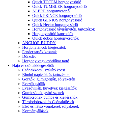
Quick TOTEM horgonycsörlő
Quick TUMBLER horgonycsörlő
ALEPH horgonycsörlő
Quick PRINCE horgonycsörlő
Quick GENIUS horgonycsörlő
Quick Hector horgonycsörlő
Horgonycsörlő távirányítók, tartozékok
Horgonycsörlő kapcsolók
Quick dobos horgonycsörlők
ANCHOR BUDDY
Horgonyláncok kiegészítők
Fender tartók kosarak
Dörzsléc
Horgony vagy csörlőkar tartó
Hajó és csónakkiegészítők
Csónakkocsi, szállító kocsi
Bimini naptetők és tartozékok
Görgők, gumigörgők, sólyakerék
Evezők pádlik
Evezővillák, hüvelyek kiegészítők
Gumicsónak javító szettek
Gumicsónak pumpa és kiegészítők
Tárolódobozok és Csónakülések
Első és hátsó vonókerék sólyakerék
Kormányállások