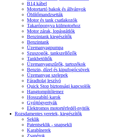
B14 kábel
Motortartó bakok és állványok
Öblítőmandzsetták
Motor és tank csatlakozók
Takaróponyva külmotorhoz
Motor zárak, lopásgátlók
Benzintank kiegészítők
Benzintank
Üzemanyagpumpa
Szuszogók, tankszellőzők
Tankbetöltők
Üzemanyagszűrők, tartozékok
Benzin, dízel és kipufogócsövek
Üzemanyag szelepek
Fáradtolaj leszívó
Quick Stop biztonsági kapcsolók
Hangtompítólemez
Hosszabító karok
Gyújtógyertyák
Elektromos motortérfedél-nyitók
Rozsdamentes veretek, kiegészítők
Seklik
Patentseklik - snapsekli
Karabínerek
Zsanérok