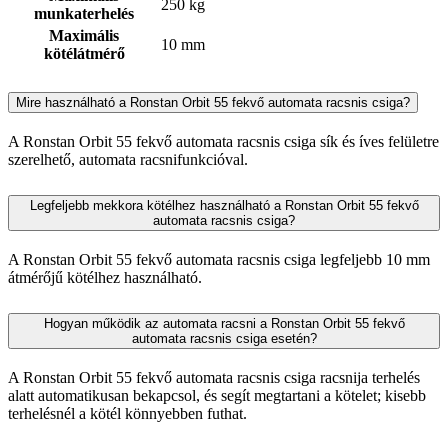
250 kg
munkaterhelés
Maximális
10 mm
kötélátmérő
Mire használható a Ronstan Orbit 55 fekvő automata racsnis csiga?
A Ronstan Orbit 55 fekvő automata racsnis csiga sík és íves felületre
szerelhető, automata racsnifunkcióval.
Legfeljebb mekkora kötélhez használható a Ronstan Orbit 55 fekvő
automata racsnis csiga?
A Ronstan Orbit 55 fekvő automata racsnis csiga legfeljebb 10 mm
átmérőjű kötélhez használható.
Hogyan működik az automata racsni a Ronstan Orbit 55 fekvő
automata racsnis csiga esetén?
A Ronstan Orbit 55 fekvő automata racsnis csiga racsnija terhelés
alatt automatikusan bekapcsol, és segít megtartani a kötelet; kisebb
terhelésnél a kötél könnyebben futhat.