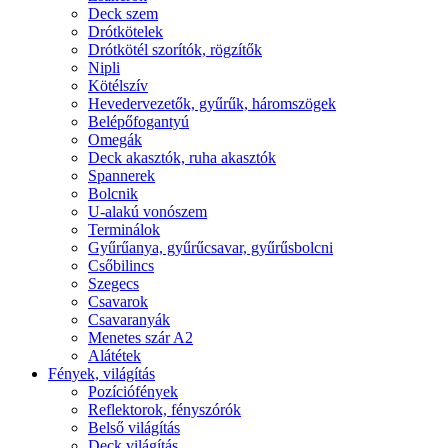
Deck szem
Drótkötelek
Drótkötél szorítók, rögzítők
Nipli
Kötélszív
Hevedervezetők, gyűrűk, háromszögek
Belépőfogantyú
Omegák
Deck akasztók, ruha akasztók
Spannerek
Bolcnik
U-alakú vonószem
Terminálok
Gyűrűanya, gyűrűcsavar, gyűrűsbolcni
Csőbilincs
Szegecs
Csavarok
Csavaranyák
Menetes szár A2
Alátétek
Fények, világítás
Pozíciófények
Reflektorok, fényszórók
Belső világítás
Deck világítás