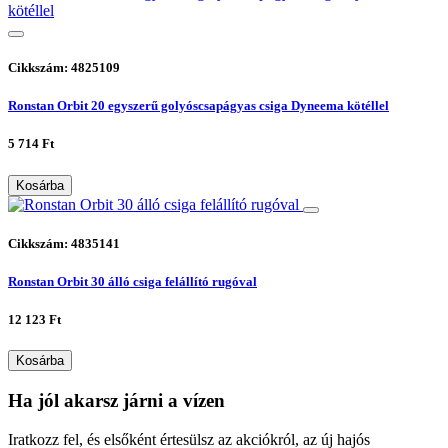
Cikkszám: 4825109
Ronstan Orbit 20 egyszerű golyóscsapágyas csiga Dyneema kötéllel
5 714 Ft
Kosárba
Cikkszám: 4835141
Ronstan Orbit 30 álló csiga felállító rugóval
12 123 Ft
Kosárba
Ha jól akarsz járni a vízen
Iratkozz fel, és elsőként értesülsz az akciókról, az új hajós