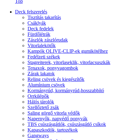
Top
Deck felszerelés
Tisztítás takarítás
Csáklyák
Deck fedelek
Fürdőlétrák
Zászlók zászlórudak
Vitorlalekötők
Kampók OLIVE-CLIP-ek gumikötélhez
Fedélzeti székek
Stagreiterek, vitorlaseklik, vitorlacsuszkák
Tenaxok, ponyvagombok
Zárak lakatok
Reling csövek és kiegészítők
Alumínium csövek
Kormányrúd, kormányrúd-hosszabbító
Orrkilépők
Hálós tárolók
Szellőztető zsák
Saling görgő vitorla védők
Napernyők, napvédő ponyvák
TBS csúszásgátlók, csúszásgátló csíkok
Kapaszkodók, tartozékok
Gangways