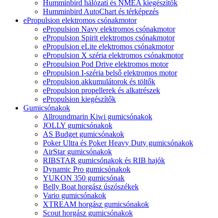
Humminbird hálózati és NMEA kiegészítők
Humminbird AutoChart és térképezés
ePropulsion elektromos csónakmotor
ePropulsion Navy elektromos csónakmotor
ePropulsion Spirit elektromos csónakmotor
ePropulsion eLite elektromos csónakmotor
ePropulsion X széria elektromos csónakmotor
ePropulsion Pod Drive elektromos motor
ePropulsion I-széria belső elektromos motor
ePropulsion akkumulátorok és töltők
ePropulsion propellerek és alkatrészek
ePropulsion kiegészítők
Gumicsónakok
Allroundmarin Kiwi gumicsónakok
JOLLY gumicsónakok
AS Budget gumicsónakok
Poker Ultra és Poker Heavy Duty gumicsónakok
AirStar gumicsónakok
RIBSTAR gumicsónakok és RIB hajók
Dynamic Pro gumicsónakok
YUKON 350 gumicsónak
Belly Boat horgász úszószékek
Vario gumicsónakok
XTREAM horgász gumicsónakok
Scout horgász gumicsónakok