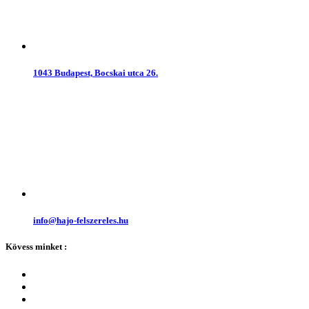
1043 Budapest, Bocskai utca 26.
info@hajo-felszereles.hu
Kövess minket :