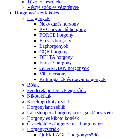
Tűzoltó készülékek
Vészjeladók és vészfények
Horgonyzás és kikötés
Horgonyok
Négykapás horgony
PVC bevonatú horgony
FORCE horgony
Ekevas horgony
Laphorgonyok
CQR horgony
DELTA horgony
Force 7 horgony
GUARDIAN horgonyok
Viharhorgony
Parti rögzítők és csavarhorgonyok
Bóják
Fenderek pufferek kiegészítők
Kikötőbikák
Kötélrugó kutyacsont
Horgonylánc seklik
Láncstopper - horgony orrcsiga - láncvezető
Horgony és kikötő kötelek
Összekötő és forgószemek horgonyhoz
Horgonycsörlők
Quick EAGLE horgonycsörlő