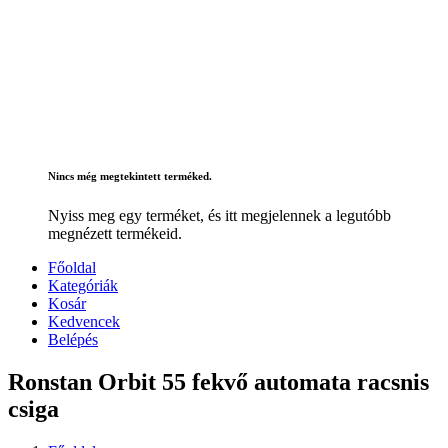
Nincs még megtekintett terméked.
Nyiss meg egy terméket, és itt megjelennek a legutóbb
megnézett termékeid.
Főoldal
Kategóriák
Kosár
Kedvencek
Belépés
Ronstan Orbit 55 fekvő automata racsnis
csiga