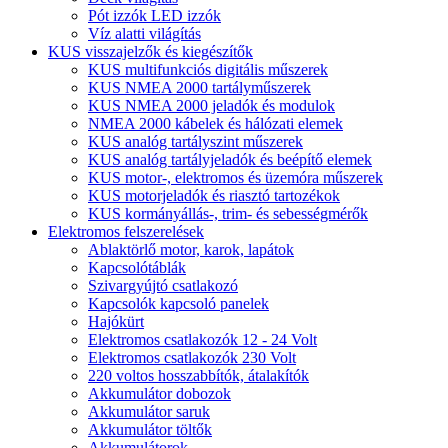
Pót izzók LED izzók
Víz alatti világítás
KUS visszajelzők és kiegészítők
KUS multifunkciós digitális műszerek
KUS NMEA 2000 tartályműszerek
KUS NMEA 2000 jeladók és modulok
NMEA 2000 kábelek és hálózati elemek
KUS analóg tartályszint műszerek
KUS analóg tartályjeladók és beépítő elemek
KUS motor-, elektromos és üzemóra műszerek
KUS motorjeladók és riasztó tartozékok
KUS kormányállás-, trim- és sebességmérők
Elektromos felszerelések
Ablaktörlő motor, karok, lapátok
Kapcsolótáblák
Szivargyújtó csatlakozó
Kapcsolók kapcsoló panelek
Hajókürt
Elektromos csatlakozók 12 - 24 Volt
Elektromos csatlakozók 230 Volt
220 voltos hosszabbítók, átalakítók
Akkumulátor dobozok
Akkumulátor saruk
Akkumulátor töltők
Akkumulátorok