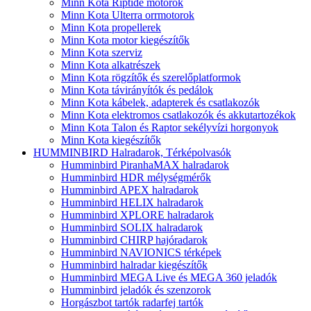
Minn Kota Riptide motorok
Minn Kota Ulterra orrmotorok
Minn Kota propellerek
Minn Kota motor kiegészítők
Minn Kota szerviz
Minn Kota alkatrészek
Minn Kota rögzítők és szerelőplatformok
Minn Kota távirányítók és pedálok
Minn Kota kábelek, adapterek és csatlakozók
Minn Kota elektromos csatlakozók és akkutartozékok
Minn Kota Talon és Raptor sekélyvízi horgonyok
Minn Kota kiegészítők
HUMMINBIRD Halradarok, Térképolvasók
Humminbird PiranhaMAX halradarok
Humminbird HDR mélységmérők
Humminbird APEX halradarok
Humminbird HELIX halradarok
Humminbird XPLORE halradarok
Humminbird SOLIX halradarok
Humminbird CHIRP hajóradarok
Humminbird NAVIONICS térképek
Humminbird halradar kiegészítők
Humminbird MEGA Live és MEGA 360 jeladók
Humminbird jeladók és szenzorok
Horgászbot tartók radarfej tartók