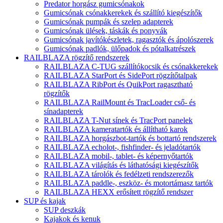
Predator horgász gumicsónakok
Gumicsónak csónakkerekek és szállító kiegészítők
Gumicsónak pumpák és szelep adapterek
Gumicsónak ülések, táskák és ponyvák
Gumicsónak javítókészletek, ragasztók és ápolószerek
Gumicsónak padlók, ülőpadok és pótalkatrészek
RAILBLAZA rögzítő rendszerek
RAILBLAZA C-TUG szállítókocsik és csónakkerekek
RAILBLAZA StarPort és SidePort rögzítőtalpak
RAILBLAZA RibPort és QuikPort ragasztható
rögzítők
RAILBLAZA RailMount és TracLoader cső- és
sínadapterek
RAILBLAZA T-Nut sínek és TracPort panelek
RAILBLAZA kameratartók és állítható karok
RAILBLAZA horgászbot-tartók és bottartó rendszerek
RAILBLAZA echolot-, fishfinder- és jeladótartók
RAILBLAZA mobil-, tablet- és képernyőtartók
RAILBLAZA világítás és láthatósági kiegészítők
RAILBLAZA tárolók és fedélzeti rendszerezők
RAILBLAZA paddle-, eszköz- és motortámasz tartók
RAILBLAZA HEXX erősített rögzítő rendszer
SUP és kajak
SUP deszkák
Kajakok és kenuk