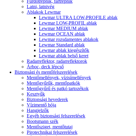
Fürdőtrepnik, fartrepnik
Latni, latnivég
Ablakok Lewmar
Lewmar ULTRA LOW-PROFILE ablak
Lewmar LOW-PROFIL ablak
Lewmar MEDIUM ablak
Lewmar OCEAN ablak
Lewmar rozsdamentes ablakok
Lewmar Standard ablak
Lewmar ablak kiegészítők
Lewmar ablak belső keret
Radarreflektor, radarreflektorok
Árboc, deck lépcső
Biztonsági és mentőfelszerelések
Mentőmellények, vízisímellények
Mentőgyűrűk, mentőpatkók
Mentőgyűrű és patkó tartozékok
Kesztyűk
Biztonsági hevederek
Vízimentő bója
Hangjelzők
Egyéb biztonsági felszerelések
Bootsmann szék
Mentősziget, mentőtutaj
Pirotechnikai felszerelések