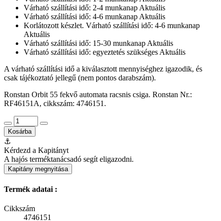
Várható szállítási idő: 2-4 munkanap
Aktuális
Várható szállítási idő: 4-6 munkanap
Aktuális
Korlátozott készlet. Várható szállítási idő: 4-6 munkanap
Aktuális
Várható szállítási idő: 15-30 munkanap
Aktuális
Várható szállítási idő: egyeztetés szükséges
Aktuális
A várható szállítási idő a kiválasztott mennyiséghez igazodik, és
csak tájékoztató jellegű (nem pontos darabszám).
Ronstan Orbit 55 fekvő automata racsnis csiga. Ronstan Nr.:
RF46151A, cikkszám: 4746151.
Kosárba
⚓
Kérdezd a Kapitányt
A hajós terméktanácsadó segít eligazodni.
Kapitány megnyitása
Termék adatai :
Cikkszám
4746151