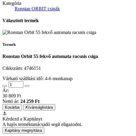
Kategória
Ronstan ORBIT csigák
Választott termék
Termék
Ronstan Orbit 55 fekvő automata racsnis csiga
Cikkszám:
4746151
Várható szállítási idő: 4-6 munkanap
Ár:
30 809 Ft
Nettó ár:
24 259 Ft
Kosárba
Kívánságlistára
⚓
Kérdezd a Kapitányt
A hajós terméktanácsadó segít eligazodni.
Kapitány megnyitása