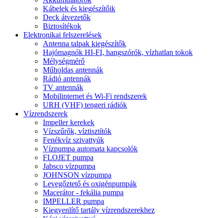
Kábelek és kiegészítőik
Deck átvezetők
Biztosítékok
Elektronikai felszerelések
Antenna talpak kiegészítők
Hajómagnók HI-FI, hangszórók, vízhatlan tokok
Mélységmérő
Műholdas antennák
Rádió antennák
TV antennák
Mobilinternet és Wi-Fi rendszerek
URH (VHF) tengeri rádiók
Vízrendszerek
Impeller kerekek
Vízszűrők, víztisztítók
Fenékvíz szivattyúk
Vízpumpa automata kapcsolók
FLOJET pumpa
Jabsco vízpumpa
JOHNSON vízpumpa
Levegőztető és oxigénpumpák
Macerátor - fekália pumpa
IMPELLER pumpa
Kiegyenlítő tartály vízrendszerekhez