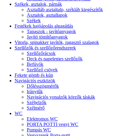
Székek, asztalok, párnák
Asztalláb asztaltalp, székláb kiegészítők
Asztalok, asztallapok
Székek
Festékek hajóápolás algagátlás
Tapaszok - javítóanyagok
Javító tömítőanyagok
Vitorla, spinakker javítók, ragasztó szalagok
Szellőzők és szellőzőrendszerek
Szellőzőrácsok
Deck és napelemes szellőzők
Befúvók
Szellőző csövek
Fekete gömb és kúp
Navigációs eszközök
Dőlésszögmérők
Iránytűk
Navigációs vonalzók körzők táskák
Széljelzők
Szélmérő
WC
Elektromos WC
PORTA POTTI vegyi WC
Pumpás WC
Vegyszerek Porta-potti