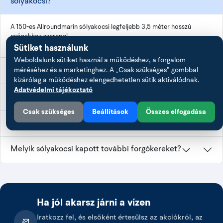
sólyakocsi?
szétszedhető
forgókerék
3,5 m-ig; max.
1,15 m széles; felfújható
Sólyakocsi 150
A 150-es Allroundmarin sólyakocsi legfeljebb 3,5 méter hosszú
150 kg
kerekek
csónakhoz szerepel.
3,7 m-ig; max.
1,5 m széles; plusz
Sütiket használunk
Sólyakocsi 200
200 kg
forgókerék
Weboldalunk sütiket használ a működéshez, a forgalom
Mekkora széles a 200-as csónak-szállítókocsi?
méréséhez és a marketinghez. A „Csak szükséges” gombbal
kizárólag a működéshez elengedhetetlen sütik aktiválódnak.
Adatvédelmi tájékoztató
Csónak megtámasztása és mozgatása
Vízi sólyázásra készült a bemutatótermi változat?
A hajótestet középre igazítva helyezd a támaszokra, és minden
Csak szükséges
Beállítások
Összes elfogadása
mozgatás előtt biztosítsd elcsúszás ellen. A kocsin maradó
Hány forgókerék van a beltéri csónakkocsin?
felszerelés tömegét is számítsd bele a terhelésbe.
Melyik sólyakocsi kapott további forgókereket?
Használat után mosd le és vizsgáld át a kerekeket, támaszokat,
kötéseket és a vázat. A bemutatótermi változatot ne használd
egyenetlen terepen vagy vízre bocsátáshoz.
Ha jól akarsz járni a vízen
Kapcsolódó kategóriák
Iratkozz fel, és elsőként értesülsz az akciókról, az