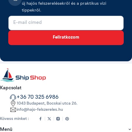
új hajós felszerelésekről és a praktikus vízi
Első és hátsó sólyakerekek
tippekről.
E-mail cím
Görgők, gumigörgők és sólyakerekek
Feliratkozom
Utánfutó- és sólyacsörlők
Gumicsónak csónakkerekek és szállítók
Kapcsolat
+36 70 325 6986
1043 Budapest, Bocskai utca 26.
info@hajo-felszereles.hu
Kövess minket :
Menü