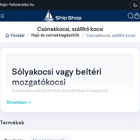
hajo-felszereles.hu
Csónakkocsi, szállító kocsi
Hajó és csónakkiegészítők
Főoldal
Csónakkocsi, szállító kocsi
Sólyakocsi vagy beltéri
mozgatókocsi
A csónakkocsik között két vízre tételhez is megadott
Allroundmarin sólyakocsi és egy kizárólag beltéri, sík burkolatra
Bővebben
készült bemutatótermi kocsi található. A három termék
feladata ezért nem azonos.
A 150-es és 200-as sólyakocsi horganyzott acélból készül, V-
Termékek
alakú és hátsó támaszpárnákkal, felfújható kerekekkel. A
szétszedhető bemutatótermi változat 2 × 1 méteres, 60 kg
tömegű, négy műanyag forgókerékkel, és nem vízre tételhez