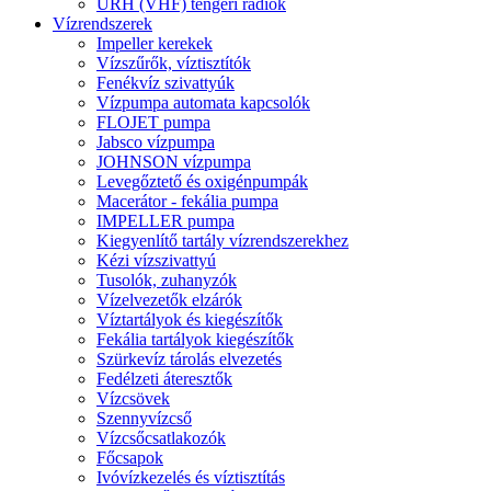
URH (VHF) tengeri rádiók
Vízrendszerek
Impeller kerekek
Vízszűrők, víztisztítók
Fenékvíz szivattyúk
Vízpumpa automata kapcsolók
FLOJET pumpa
Jabsco vízpumpa
JOHNSON vízpumpa
Levegőztető és oxigénpumpák
Macerátor - fekália pumpa
IMPELLER pumpa
Kiegyenlítő tartály vízrendszerekhez
Kézi vízszivattyú
Tusolók, zuhanyzók
Vízelvezetők elzárók
Víztartályok és kiegészítők
Fekália tartályok kiegészítők
Szürkevíz tárolás elvezetés
Fedélzeti áteresztők
Vízcsövek
Szennyvízcső
Vízcsőcsatlakozók
Főcsapok
Ivóvízkezelés és víztisztítás