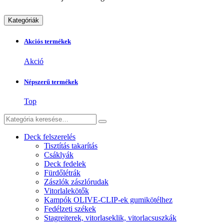
Kategóriák
Akciós termékek
Akció
Népszerű termékek
Top
Deck felszerelés
Tisztítás takarítás
Csáklyák
Deck fedelek
Fürdőlétrák
Zászlók zászlórudak
Vitorlalekötők
Kampók OLIVE-CLIP-ek gumikötélhez
Fedélzeti székek
Stagreiterek, vitorlaseklik, vitorlacsuszkák