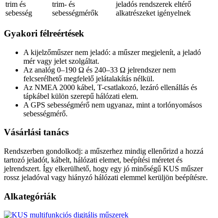
trim és
trim- és
jeladós rendszerek eltérő
sebesség
sebességmérők
alkatrészeket igényelnek
Gyakori félreértések
A kijelzőműszer nem jeladó: a műszer megjelenít, a jeladó
mér vagy jelet szolgáltat.
Az analóg 0–190 Ω és 240–33 Ω jelrendszer nem
felcserélhető megfelelő jelátalakítás nélkül.
Az NMEA 2000 kábel, T-csatlakozó, lezáró ellenállás és
tápkábel külön szerepű hálózati elem.
A GPS sebességmérő nem ugyanaz, mint a torlónyomásos
sebességmérő.
Vásárlási tanács
Rendszerben gondolkodj: a műszerhez mindig ellenőrizd a hozzá
tartozó jeladót, kábelt, hálózati elemet, beépítési méretet és
jelrendszert. Így elkerülhető, hogy egy jó minőségű KUS műszer
rossz jeladóval vagy hiányzó hálózati elemmel kerüljön beépítésre.
Alkategóriák