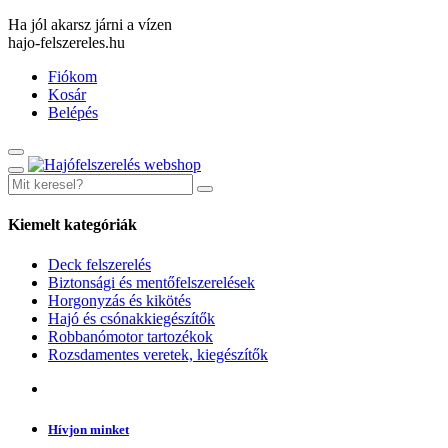
Ha jól akarsz járni a vízen
hajo-felszereles.hu
Fiókom
Kosár
Belépés
Kiemelt kategóriák
Deck felszerelés
Biztonsági és mentőfelszerelések
Horgonyzás és kikötés
Hajó és csónakkiegészítők
Robbanómotor tartozékok
Rozsdamentes veretek, kiegészítők
Hívjon minket