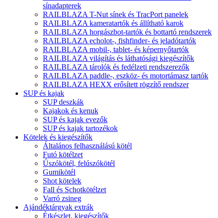
sínadapterek
RAILBLAZA T-Nut sínek és TracPort panelek
RAILBLAZA kameratartók és állítható karok
RAILBLAZA horgászbot-tartók és bottartó rendszerek
RAILBLAZA echolot-, fishfinder- és jeladótartók
RAILBLAZA mobil-, tablet- és képernyőtartók
RAILBLAZA világítás és láthatósági kiegészítők
RAILBLAZA tárolók és fedélzeti rendszerezők
RAILBLAZA paddle-, eszköz- és motortámasz tartók
RAILBLAZA HEXX erősített rögzítő rendszer
SUP és kajak
SUP deszkák
Kajakok és kenuk
SUP és kajak evezők
SUP és kajak tartozékok
Kötelek és kiegészítők
Általános felhasználású kötél
Futó kötélzet
Úszókötél, felúszókötél
Gumikötél
Shot kötelek
Fall és Schotkötélzet
Varró zsineg
Ajándéktárgyak extrák
Étkészlet, kiegészítők