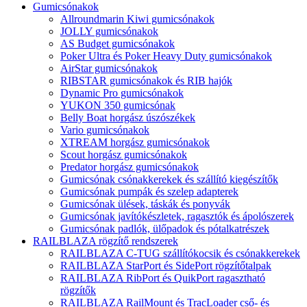
Gumicsónakok
Allroundmarin Kiwi gumicsónakok
JOLLY gumicsónakok
AS Budget gumicsónakok
Poker Ultra és Poker Heavy Duty gumicsónakok
AirStar gumicsónakok
RIBSTAR gumicsónakok és RIB hajók
Dynamic Pro gumicsónakok
YUKON 350 gumicsónak
Belly Boat horgász úszószékek
Vario gumicsónakok
XTREAM horgász gumicsónakok
Scout horgász gumicsónakok
Predator horgász gumicsónakok
Gumicsónak csónakkerekek és szállító kiegészítők
Gumicsónak pumpák és szelep adapterek
Gumicsónak ülések, táskák és ponyvák
Gumicsónak javítókészletek, ragasztók és ápolószerek
Gumicsónak padlók, ülőpadok és pótalkatrészek
RAILBLAZA rögzítő rendszerek
RAILBLAZA C-TUG szállítókocsik és csónakkerekek
RAILBLAZA StarPort és SidePort rögzítőtalpak
RAILBLAZA RibPort és QuikPort ragasztható
rögzítők
RAILBLAZA RailMount és TracLoader cső- és