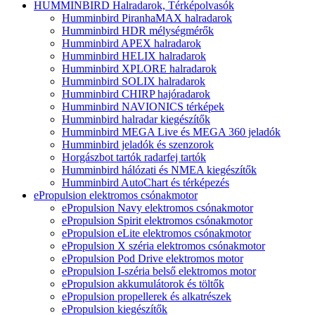
HUMMINBIRD Halradarok, Térképolvasók
Humminbird PiranhaMAX halradarok
Humminbird HDR mélységmérők
Humminbird APEX halradarok
Humminbird HELIX halradarok
Humminbird XPLORE halradarok
Humminbird SOLIX halradarok
Humminbird CHIRP hajóradarok
Humminbird NAVIONICS térképek
Humminbird halradar kiegészítők
Humminbird MEGA Live és MEGA 360 jeladók
Humminbird jeladók és szenzorok
Horgászbot tartók radarfej tartók
Humminbird hálózati és NMEA kiegészítők
Humminbird AutoChart és térképezés
ePropulsion elektromos csónakmotor
ePropulsion Navy elektromos csónakmotor
ePropulsion Spirit elektromos csónakmotor
ePropulsion eLite elektromos csónakmotor
ePropulsion X széria elektromos csónakmotor
ePropulsion Pod Drive elektromos motor
ePropulsion I-széria belső elektromos motor
ePropulsion akkumulátorok és töltők
ePropulsion propellerek és alkatrészek
ePropulsion kiegészítők