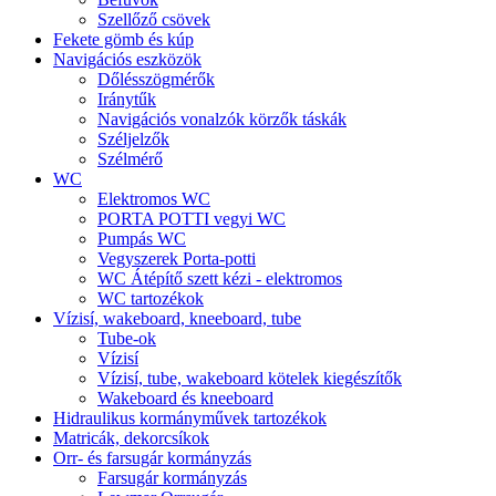
Szellőző csövek
Fekete gömb és kúp
Navigációs eszközök
Dőlésszögmérők
Iránytűk
Navigációs vonalzók körzők táskák
Széljelzők
Szélmérő
WC
Elektromos WC
PORTA POTTI vegyi WC
Pumpás WC
Vegyszerek Porta-potti
WC Átépítő szett kézi - elektromos
WC tartozékok
Vízisí, wakeboard, kneeboard, tube
Tube-ok
Vízisí
Vízisí, tube, wakeboard kötelek kiegészítők
Wakeboard és kneeboard
Hidraulikus kormányművek tartozékok
Matricák, dekorcsíkok
Orr- és farsugár kormányzás
Farsugár kormányzás