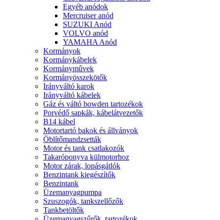
Egyéb anódok
Mercruiser anód
SUZUKI Anód
VOLVO anód
YAMAHA Anód
Kormányok
Kormánykábelek
Kormányművek
Kormányösszekötők
Irányváltó karok
Irányváltó kábelek
Gáz és váltó bowden tartozékok
Porvédő sapkák, kábelátvezetők
B14 kábel
Motortartó bakok és állványok
Öblítőmandzsetták
Motor és tank csatlakozók
Takaróponyva külmotorhoz
Motor zárak, lopásgátlók
Benzintank kiegészítők
Benzintank
Üzemanyagpumpa
Szuszogók, tankszellőzők
Tankbetöltők
Üzemanyagszűrők, tartozékok