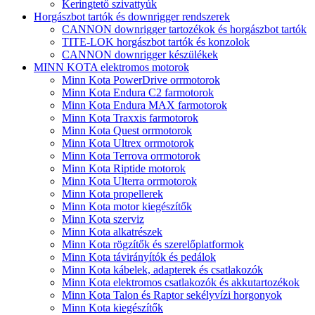
Keringtető szivattyúk
Horgászbot tartók és downrigger rendszerek
CANNON downrigger tartozékok és horgászbot tartók
TITE-LOK horgászbot tartók és konzolok
CANNON downrigger készülékek
MINN KOTA elektromos motorok
Minn Kota PowerDrive orrmotorok
Minn Kota Endura C2 farmotorok
Minn Kota Endura MAX farmotorok
Minn Kota Traxxis farmotorok
Minn Kota Quest orrmotorok
Minn Kota Ultrex orrmotorok
Minn Kota Terrova orrmotorok
Minn Kota Riptide motorok
Minn Kota Ulterra orrmotorok
Minn Kota propellerek
Minn Kota motor kiegészítők
Minn Kota szerviz
Minn Kota alkatrészek
Minn Kota rögzítők és szerelőplatformok
Minn Kota távirányítók és pedálok
Minn Kota kábelek, adapterek és csatlakozók
Minn Kota elektromos csatlakozók és akkutartozékok
Minn Kota Talon és Raptor sekélyvízi horgonyok
Minn Kota kiegészítők