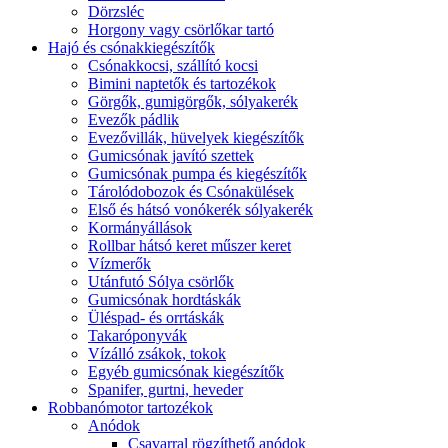
Dörzsléc
Horgony vagy csörlőkar tartó
Hajó és csónakkiegészítők
Csónakkocsi, szállító kocsi
Bimini naptetők és tartozékok
Görgők, gumigörgők, sólyakerék
Evezők pádlik
Evezővillák, hüvelyek kiegészítők
Gumicsónak javító szettek
Gumicsónak pumpa és kiegészítők
Tárolódobozok és Csónakülések
Első és hátsó vonókerék sólyakerék
Kormányállások
Rollbar hátsó keret műszer keret
Vízmerők
Utánfutó Sólya csörlők
Gumicsónak hordtáskák
Üléspad- és orrtáskák
Takaróponyvák
Vízálló zsákok, tokok
Egyéb gumicsónak kiegészítők
Spanifer, gurtni, heveder
Robbanómotor tartozékok
Anódok
Csavarral rögzíthető anódok