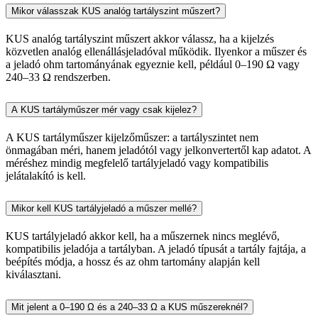
Mikor válasszak KUS analóg tartályszint műszert?
KUS analóg tartályszint műszert akkor válassz, ha a kijelzés
közvetlen analóg ellenállásjeladóval működik. Ilyenkor a műszer és
a jeladó ohm tartományának egyeznie kell, például 0–190 Ω vagy
240–33 Ω rendszerben.
A KUS tartályműszer mér vagy csak kijelez?
A KUS tartályműszer kijelzőműszer: a tartályszintet nem
önmagában méri, hanem jeladótól vagy jelkonvertertől kap adatot. A
méréshez mindig megfelelő tartályjeladó vagy kompatibilis
jelátalakító is kell.
Mikor kell KUS tartályjeladó a műszer mellé?
KUS tartályjeladó akkor kell, ha a műszernek nincs meglévő,
kompatibilis jeladója a tartályban. A jeladó típusát a tartály fajtája, a
beépítés módja, a hossz és az ohm tartomány alapján kell
kiválasztani.
Mit jelent a 0–190 Ω és a 240–33 Ω a KUS műszereknél?