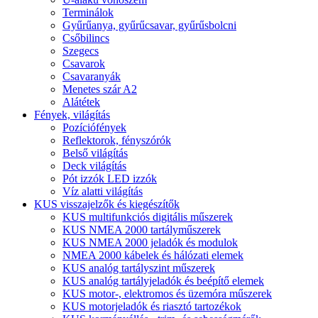
Terminálok
Gyűrűanya, gyűrűcsavar, gyűrűsbolcni
Csőbilincs
Szegecs
Csavarok
Csavaranyák
Menetes szár A2
Alátétek
Fények, világítás
Pozíciófények
Reflektorok, fényszórók
Belső világítás
Deck világítás
Pót izzók LED izzók
Víz alatti világítás
KUS visszajelzők és kiegészítők
KUS multifunkciós digitális műszerek
KUS NMEA 2000 tartályműszerek
KUS NMEA 2000 jeladók és modulok
NMEA 2000 kábelek és hálózati elemek
KUS analóg tartályszint műszerek
KUS analóg tartályjeladók és beépítő elemek
KUS motor-, elektromos és üzemóra műszerek
KUS motorjeladók és riasztó tartozékok