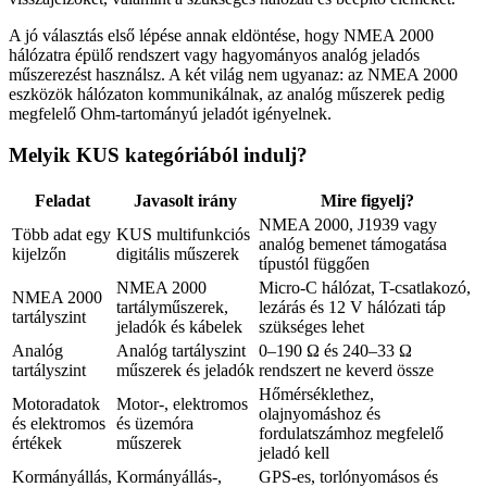
A jó választás első lépése annak eldöntése, hogy NMEA 2000
hálózatra épülő rendszert vagy hagyományos analóg jeladós
műszerezést használsz. A két világ nem ugyanaz: az NMEA 2000
eszközök hálózaton kommunikálnak, az analóg műszerek pedig
megfelelő Ohm-tartományú jeladót igényelnek.
Melyik KUS kategóriából indulj?
Feladat
Javasolt irány
Mire figyelj?
NMEA 2000, J1939 vagy
Több adat egy
KUS multifunkciós
analóg bemenet támogatása
kijelzőn
digitális műszerek
típustól függően
NMEA 2000
Micro-C hálózat, T-csatlakozó,
NMEA 2000
tartályműszerek,
lezárás és 12 V hálózati táp
tartályszint
jeladók és kábelek
szükséges lehet
Analóg
Analóg tartályszint
0–190 Ω és 240–33 Ω
tartályszint
műszerek és jeladók
rendszert ne keverd össze
Hőmérséklethez,
Motoradatok
Motor-, elektromos
olajnyomáshoz és
és elektromos
és üzemóra
fordulatszámhoz megfelelő
értékek
műszerek
jeladó kell
Kormányállás,
Kormányállás-,
GPS-es, torlónyomásos és