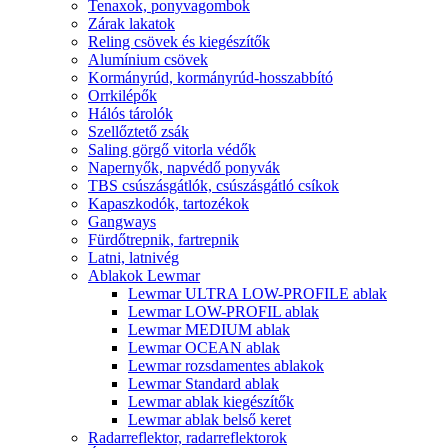
Tenaxok, ponyvagombok
Zárak lakatok
Reling csövek és kiegészítők
Alumínium csövek
Kormányrúd, kormányrúd-hosszabbító
Orrkilépők
Hálós tárolók
Szellőztető zsák
Saling görgő vitorla védők
Napernyők, napvédő ponyvák
TBS csúszásgátlók, csúszásgátló csíkok
Kapaszkodók, tartozékok
Gangways
Fürdőtrepnik, fartrepnik
Latni, latnivég
Ablakok Lewmar
Lewmar ULTRA LOW-PROFILE ablak
Lewmar LOW-PROFIL ablak
Lewmar MEDIUM ablak
Lewmar OCEAN ablak
Lewmar rozsdamentes ablakok
Lewmar Standard ablak
Lewmar ablak kiegészítők
Lewmar ablak belső keret
Radarreflektor, radarreflektorok