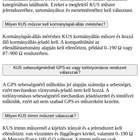
kategóriában találhatók. Ezeket a megfelelő KUS műszer
jelrendszeréhez, tartományához és menetméretéhez kell választani.
Milyen KUS műszer kell kormánylapát-állás méréshez?
Kormánylapát-állás méréshez KUS kormányállás műszer és hozzá
illő kormányállás-jeladó kell. A kompatibilitást az
ellenállástartomány alapján kell ellenőrizni, például 0–190 Ω vagy
87–900 Ω rendszerben.
KUS sebességmérőnél GPS-es vagy torlónyomásos rendszert
válasszak?
A GPS sebességmérő műholdas jel alapján számolja a sebességet,
ezért mechanikus víznyomás-jeladó nem kell hozzá. A
torlónyomásos sebességmérő mechanikus jeladószettel és tömlővel
működik, ezért azt nem szabad GPS-es műszerként kezelni.
Milyen KUS trimm műszert válasszak?
KUS trimm műszernél a kijelzés irányát és a jelrendszert kell
ellenőrizni: van vízszintes és függőleges kivitel, valamint 0–190 Ω
és Mercury/Force 160–0 Ω változat. A trimm műszer csak