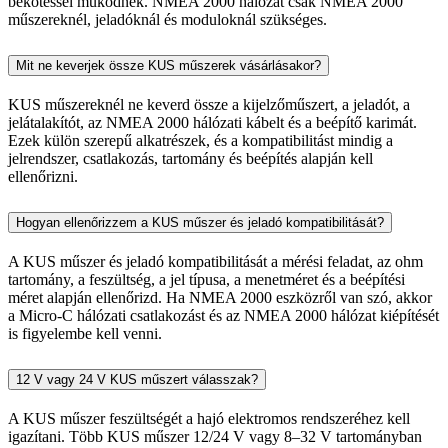
bekötéssel működnek. NMEA 2000 hálózat csak NMEA 2000
műszereknél, jeladóknál és moduloknál szükséges.
Mit ne keverjek össze KUS műszerek vásárlásakor?
KUS műszereknél ne keverd össze a kijelzőműszert, a jeladót, a
jelátalakítót, az NMEA 2000 hálózati kábelt és a beépítő karimát.
Ezek külön szerepű alkatrészek, és a kompatibilitást mindig a
jelrendszer, csatlakozás, tartomány és beépítés alapján kell
ellenőrizni.
Hogyan ellenőrizzem a KUS műszer és jeladó kompatibilitását?
A KUS műszer és jeladó kompatibilitását a mérési feladat, az ohm
tartomány, a feszültség, a jel típusa, a menetméret és a beépítési
méret alapján ellenőrizd. Ha NMEA 2000 eszközről van szó, akkor
a Micro-C hálózati csatlakozást és az NMEA 2000 hálózat kiépítését
is figyelembe kell venni.
12 V vagy 24 V KUS műszert válasszak?
A KUS műszer feszültségét a hajó elektromos rendszeréhez kell
igazítani. Több KUS műszer 12/24 V vagy 8–32 V tartományban