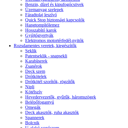
Benzin, dízel és kipufogócsövek
Üzemanyag szelepek
Fáradtolaj leszívó
Quick Stop biztonsági kapcsolók
Hangtompítólemez
Hosszabító karok
Gyújtógyertyák
Elektromos motortérfedél-nyitók
Rozsdamentes veretek, kiegészítők
Seklik
Patentseklik - snapsekli
Karabínerek
Zsanérok
Deck szem
Drótkötelek
Drótkötél szorítók, rögzítők
Nipli
Kötélszív
Hevedervezetők, gyűrűk, háromszögek
Belépőfogantyú
Omegák
Deck akasztók, ruha akasztók
Spannerek
Bolcnik
U-alakú vonószem