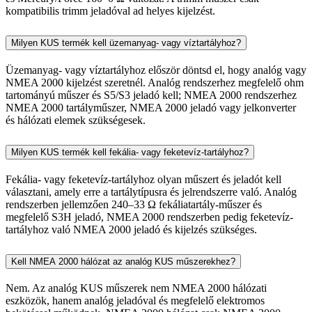
kompatibilis trimm jeladóval ad helyes kijelzést.
Milyen KUS termék kell üzemanyag- vagy víztartályhoz?
Üzemanyag- vagy víztartályhoz először döntsd el, hogy analóg vagy
NMEA 2000 kijelzést szeretnél. Analóg rendszerhez megfelelő ohm
tartományú műszer és S5/S3 jeladó kell; NMEA 2000 rendszerhez
NMEA 2000 tartályműszer, NMEA 2000 jeladó vagy jelkonverter
és hálózati elemek szükségesek.
Milyen KUS termék kell fekália- vagy feketevíz-tartályhoz?
Fekália- vagy feketevíz-tartályhoz olyan műszert és jeladót kell
választani, amely erre a tartálytípusra és jelrendszerre való. Analóg
rendszerben jellemzően 240–33 Ω fekáliatartály-műszer és
megfelelő S3H jeladó, NMEA 2000 rendszerben pedig feketevíz-
tartályhoz való NMEA 2000 jeladó és kijelzés szükséges.
Kell NMEA 2000 hálózat az analóg KUS műszerekhez?
Nem. Az analóg KUS műszerek nem NMEA 2000 hálózati
eszközök, hanem analóg jeladóval és megfelelő elektromos