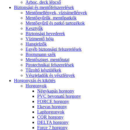
Árboc, deck lépcső
Biztonsági és mentőfelszerelések
Mentőmellények, vízisímellények
Mentőgyűrűk, mentőpatkók
Mentőgyűrű és patkó tartozékok
Kesztyűk
Biztonsági hevederek
Vízimentő bója
Hangjelzők
Egyéb biztonsági felszerelések
Bootsmann szék
Mentősziget, mentőtutaj
Pirotechnikai felszerelések
Tűzoltó készülékek
Vészjeladók és vészfények
Horgonyzás és kikötés
Horgonyok
Négykapás horgony
PVC bevonatú horgony
FORCE horgony
Ekevas horgony
Laphorgonyok
CQR horgony
DELTA horgony
Force 7 horgony