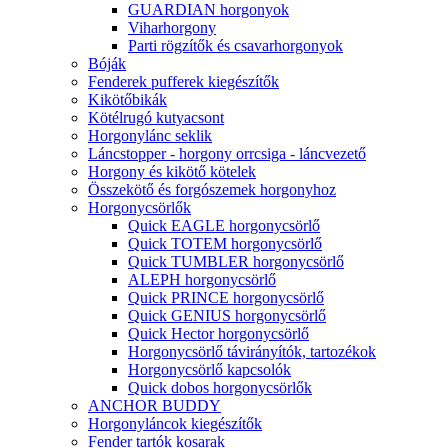
GUARDIAN horgonyok
Viharhorgony
Parti rögzítők és csavarhorgonyok
Bóják
Fenderek pufferek kiegészítők
Kikötőbikák
Kötélrugó kutyacsont
Horgonylánc seklik
Láncstopper - horgony orrcsiga - láncvezető
Horgony és kikötő kötelek
Összekötő és forgószemek horgonyhoz
Horgonycsörlők
Quick EAGLE horgonycsörlő
Quick TOTEM horgonycsörlő
Quick TUMBLER horgonycsörlő
ALEPH horgonycsörlő
Quick PRINCE horgonycsörlő
Quick GENIUS horgonycsörlő
Quick Hector horgonycsörlő
Horgonycsörlő távirányítók, tartozékok
Horgonycsörlő kapcsolók
Quick dobos horgonycsörlők
ANCHOR BUDDY
Horgonyláncok kiegészítők
Fender tartók kosarak