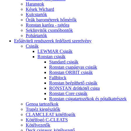
Harangok
Kések Wichard
Kulcstartók
Órák barométerek hőmérők
Ronstan karóra - rajtóra
Seklinyitók csomóbontók
Pohártartók
Erőátviteli rendszerek fedélzeti szerelvény
Csigák
LEWMAR Csigák
Ronstan csigák
Standard csigák
Ronstan csapágyas csigák
Ronstan ORBIT csigák
Fallblock
Ronstan beépíthető csigák
RONSTAN drótkötél csiga
Ronstan Core csigák
Ronstan csigatartozékok és pótalkatrészek
Genoa tartozékok
Trapéz kiegészítők
CLAMCLEAT kötélfogók
Kötélfogó C-CLEATS
Kötélvezetők
Deck csigasor, kötélvezető