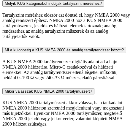
Melyik KUS kategóriából induljak tartályszint méréshez?
Tartályszint méréshez először azt döntsd el, hogy NMEA 2000 vagy
analóg rendszert építesz. NMEA 2000-höz a KUS NMEA 2000
tartályműszerek, jeladók és hálózati elemek tartoznak; analóg
rendszerhez az analóg tartályszint műszerek és az analóg
tartályjeladók valók.
Mi a különbség a KUS NMEA 2000 és analóg tartályrendszer között?
A KUS NMEA 2000 tartályrendszer digitális adatot ad a hajó
NMEA 2000 hálózatára, Micro-C csatlakozóval és hálózati
elemekkel. Az analóg tartályrendszer ellenállásjellel működik,
például 0–190 Ω vagy 240–33 Ω műszer-jeladó párosítással.
Mikor válasszak KUS NMEA 2000 tartályműszert?
KUS NMEA 2000 tartályműszert akkor válassz, ha a tankadatot
NMEA 2000 hálózaton szeretnéd megjeleníteni vagy megosztani
más kijelzőkkel. Ilyenkor NMEA 2000 tartályműszer, megfelelő
NMEA 2000 jeladó vagy jelkonverter, valamint kiépített NMEA
2000 hálózat szükséges.