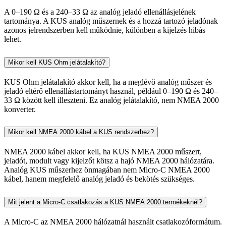
A 0–190 Ω és a 240–33 Ω az analóg jeladó ellenállásjelének
tartománya. A KUS analóg műszernek és a hozzá tartozó jeladónak
azonos jelrendszerben kell működnie, különben a kijelzés hibás
lehet.
Mikor kell KUS Ohm jelátalakító?
KUS Ohm jelátalakító akkor kell, ha a meglévő analóg műszer és
jeladó eltérő ellenállástartományt használ, például 0–190 Ω és 240–
33 Ω között kell illeszteni. Ez analóg jelátalakító, nem NMEA 2000
konverter.
Mikor kell NMEA 2000 kábel a KUS rendszerhez?
NMEA 2000 kábel akkor kell, ha KUS NMEA 2000 műszert,
jeladót, modult vagy kijelzőt kötsz a hajó NMEA 2000 hálózatára.
Analóg KUS műszerhez önmagában nem Micro-C NMEA 2000
kábel, hanem megfelelő analóg jeladó és bekötés szükséges.
Mit jelent a Micro-C csatlakozás a KUS NMEA 2000 termékeknél?
A Micro-C az NMEA 2000 hálózatnál használt csatlakozóformátum.