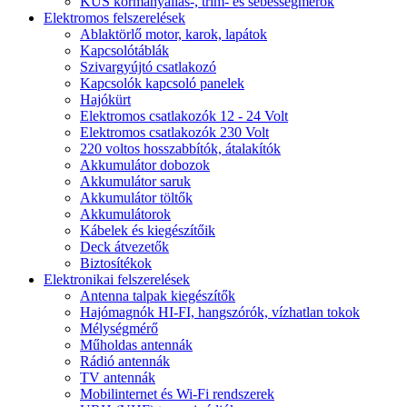
KUS kormányállás-, trim- és sebességmérők
Elektromos felszerelések
Ablaktörlő motor, karok, lapátok
Kapcsolótáblák
Szivargyújtó csatlakozó
Kapcsolók kapcsoló panelek
Hajókürt
Elektromos csatlakozók 12 - 24 Volt
Elektromos csatlakozók 230 Volt
220 voltos hosszabbítók, átalakítók
Akkumulátor dobozok
Akkumulátor saruk
Akkumulátor töltők
Akkumulátorok
Kábelek és kiegészítőik
Deck átvezetők
Biztosítékok
Elektronikai felszerelések
Antenna talpak kiegészítők
Hajómagnók HI-FI, hangszórók, vízhatlan tokok
Mélységmérő
Műholdas antennák
Rádió antennák
TV antennák
Mobilinternet és Wi-Fi rendszerek