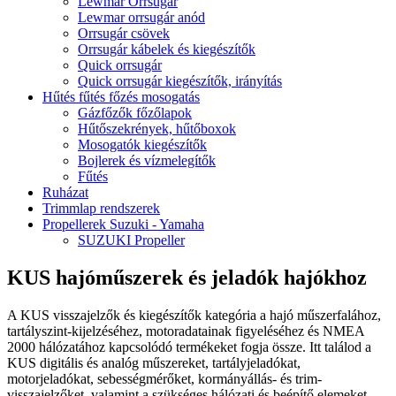
Lewmar Orrsugár
Lewmar orrsugár anód
Orrsugár csövek
Orrsugár kábelek és kiegészítők
Quick orrsugár
Quick orrsugár kiegészítők, irányítás
Hűtés fűtés főzés mosogatás
Gázfőzők főzőlapok
Hűtőszekrények, hűtőboxok
Mosogatók kiegészítők
Bojlerek és vízmelegítők
Fűtés
Ruházat
Trimmlap rendszerek
Propellerek Suzuki - Yamaha
SUZUKI Propeller
KUS hajóműszerek és jeladók hajókhoz
A KUS visszajelzők és kiegészítők kategória a hajó műszerfalához,
tartályszint-kijelzéséhez, motoradatainak figyeléséhez és NMEA
2000 hálózatához kapcsolódó termékeket fogja össze. Itt találod a
KUS digitális és analóg műszereket, tartályjeladókat,
motorjeladókat, sebességmérőket, kormányállás- és trim-
visszajelzőket, valamint a szükséges hálózati és beépítő elemeket.