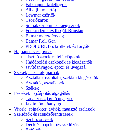
Fallstopper kötélfogók
Alba (bum tartó)
Lewmar csörlők
Csörlőkarok
Spinakker bum és kiegészítők
Fockrollerek és forgók Ronstan
Bamar merev forstag
Bamar Roll Gen
PROFURL Fockrollerek és forgók
Hajóápolás és javítás
Tisztítószerek és felületápolók
Hajóápolási eszközök és kiegészítők
Javítóanyagok, epoxi és üvegszál
Székek, asztalok, párnák
Asztalláb asztaltalp, székláb kiegészítők
Asztalok, asztallapok
Székek
Festékek hajóápolás algagátlás
Tapaszok - javítóanyagok
Javító tömítőanyagok
Vitorla, spinakker javítók, ragasztó szalagok
Szellőzők és szellőzőrendszerek
Szellőzőrácsok
Deck és napelemes szellőzők
Befúvók