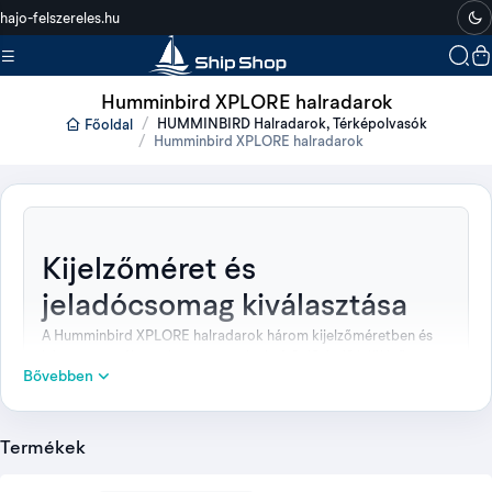
Ha jól akarsz járni a vízen
hajo-felszereles.hu
Humminbird XPLORE halradarok
HUMMINBIRD Halradarok, Térképolvasók
Főoldal
Humminbird XPLORE halradarok
Kijelzőméret és
jeladócsomag kiválasztása
A Humminbird XPLORE halradarok három kijelzőméretben és
két csomagváltozatban szerepelnek. A 9, 10 és 12 jelölésű
Bővebben
készülékek MEGA SI+ és GPS funkcióval készülnek, a kijelző
megadott mérete 9,0, 10,1 vagy 12,1 col.
Mindhárom mérethez választható XM 14 HW CMSI T jeladót
Termékek
tartalmazó összeállítás, illetve jeladó nélküli CHO kivitel. A
választásnál ezért előbb a kijelzőméretet, utána a