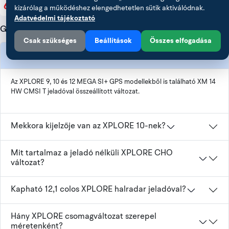
671 606 Ft
770 111 Ft
-20%
-20%
kizárólag a működéshez elengedhetetlen sütik aktiválódnak.
Adatvédelmi tájékoztató
Humminbird halradarok és térképolvasók
Gyakran ismételt kérdések
Csak szükséges
Beállítások
Összes elfogadása
Mely XPLORE méretekhez jár XM 14 jeladó?
Humminbird jeladók és szenzorok
Az XPLORE 9, 10 és 12 MEGA SI+ GPS modellekből is található XM 14
HW CMSI T jeladóval összeállított változat.
Humminbird hálózati és NMEA kiegészítők
Mekkora kijelzője van az XPLORE 10-nek?
Humminbird AutoChart és térképezés
Mit tartalmaz a jeladó nélküli XPLORE CHO
változat?
Kapható 12,1 colos XPLORE halradar jeladóval?
Hány XPLORE csomagváltozat szerepel
méretenként?