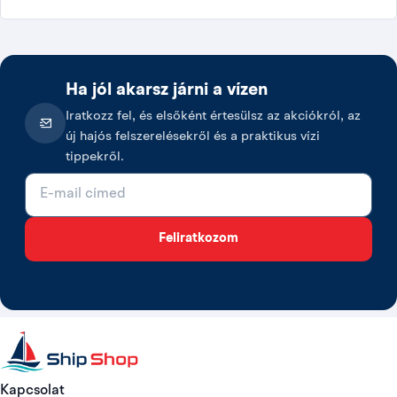
Ha jól akarsz járni a vízen
Iratkozz fel, és elsőként értesülsz az akciókról, az
új hajós felszerelésekről és a praktikus vízi
tippekről.
E-mail cím
Feliratkozom
Kapcsolat