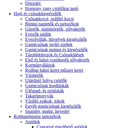
Dörzsléc
Horgony vagy csörlőkar tartó
Hajó és csónakkiegészítők
Csónakkocsi, szállító kocsi
Bimini naptetők és tartozékok
Görgők, gumigörgők, sólyakerék
Evezők pádlik
Evezővillák, hüvelyek kiegészítők
Gumicsónak javító szettek
Gumicsónak pumpa és kiegészítők
Tárolódobozok és Csónakülések
Első és hátsó vonókerék sólyakerék
Kormányállások
Rollbar hátsó keret műszer keret
Vízmerők
Utánfutó Sólya csörlők
Gumicsónak hordtáskák
Üléspad- és orrtáskák
Takaróponyvák
Vízálló zsákok, tokok
Egyéb gumicsónak kiegészítők
Spanifer, gurtni, heveder
Robbanómotor tartozékok
Anódok
Csavarral rögzíthető anódok