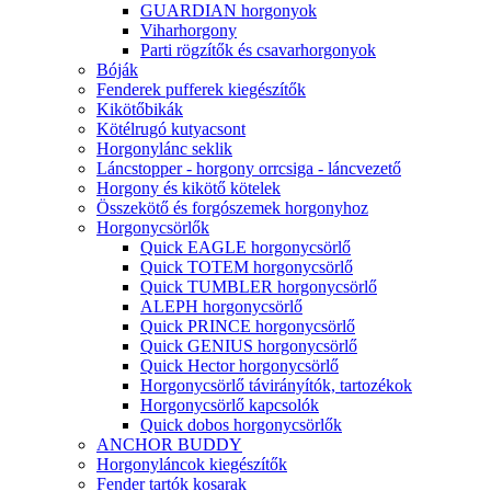
GUARDIAN horgonyok
Viharhorgony
Parti rögzítők és csavarhorgonyok
Bóják
Fenderek pufferek kiegészítők
Kikötőbikák
Kötélrugó kutyacsont
Horgonylánc seklik
Láncstopper - horgony orrcsiga - láncvezető
Horgony és kikötő kötelek
Összekötő és forgószemek horgonyhoz
Horgonycsörlők
Quick EAGLE horgonycsörlő
Quick TOTEM horgonycsörlő
Quick TUMBLER horgonycsörlő
ALEPH horgonycsörlő
Quick PRINCE horgonycsörlő
Quick GENIUS horgonycsörlő
Quick Hector horgonycsörlő
Horgonycsörlő távirányítók, tartozékok
Horgonycsörlő kapcsolók
Quick dobos horgonycsörlők
ANCHOR BUDDY
Horgonyláncok kiegészítők
Fender tartók kosarak