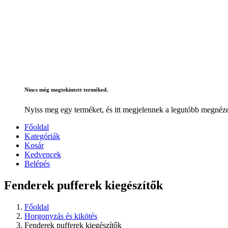
Nincs még megtekintett terméked.
Nyiss meg egy terméket, és itt megjelennek a legutóbb megnéze
Főoldal
Kategóriák
Kosár
Kedvencek
Belépés
Fenderek pufferek kiegészítők
Főoldal
Horgonyzás és kikötés
Fenderek pufferek kiegészítők