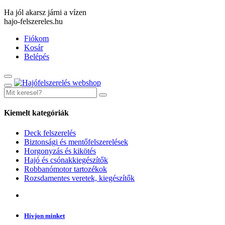
Ha jól akarsz járni a vízen
hajo-felszereles.hu
Fiókom
Kosár
Belépés
Kiemelt kategóriák
Deck felszerelés
Biztonsági és mentőfelszerelések
Horgonyzás és kikötés
Hajó és csónakkiegészítők
Robbanómotor tartozékok
Rozsdamentes veretek, kiegészítők
Hívjon minket