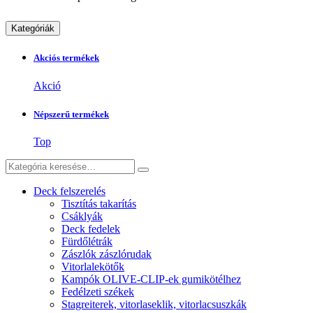
Kategóriák
Akciós termékek
Akció
Népszerű termékek
Top
Deck felszerelés
Tisztítás takarítás
Csáklyák
Deck fedelek
Fürdőlétrák
Zászlók zászlórudak
Vitorlalekötők
Kampók OLIVE-CLIP-ek gumikötélhez
Fedélzeti székek
Stagreiterek, vitorlaseklik, vitorlacsuszkák