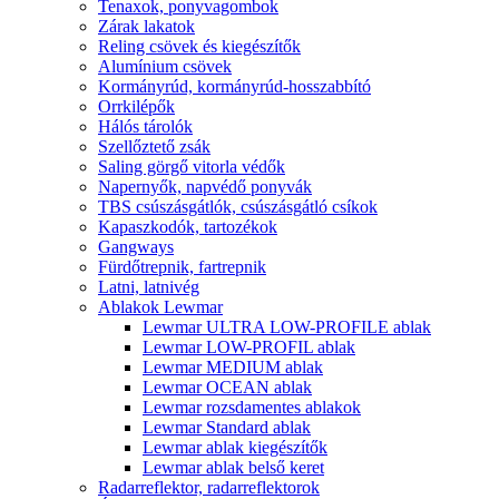
Tenaxok, ponyvagombok
Zárak lakatok
Reling csövek és kiegészítők
Alumínium csövek
Kormányrúd, kormányrúd-hosszabbító
Orrkilépők
Hálós tárolók
Szellőztető zsák
Saling görgő vitorla védők
Napernyők, napvédő ponyvák
TBS csúszásgátlók, csúszásgátló csíkok
Kapaszkodók, tartozékok
Gangways
Fürdőtrepnik, fartrepnik
Latni, latnivég
Ablakok Lewmar
Lewmar ULTRA LOW-PROFILE ablak
Lewmar LOW-PROFIL ablak
Lewmar MEDIUM ablak
Lewmar OCEAN ablak
Lewmar rozsdamentes ablakok
Lewmar Standard ablak
Lewmar ablak kiegészítők
Lewmar ablak belső keret
Radarreflektor, radarreflektorok