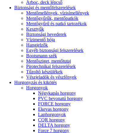
Árboc, deck lépcső
Biztonsági és mentőfelszerelések
Mentőmellények, vízisímellények
Mentőgyűrűk, mentőpatkók
Mentőgyűrű és patkó tartozékok
Kesztyűk
Biztonsági hevederek
Vízimentő bója
Hangjelzők
Egyéb biztonsági felszerelések
Bootsmann szék
Mentősziget, mentőtutaj
Pirotechnikai felszerelések
Tűzoltó készülékek
Vészjeladók és vészfények
Horgonyzás és kikötés
Horgonyok
Négykapás horgony
PVC bevonatú horgony
FORCE horgony
Ekevas horgony
Laphorgonyok
CQR horgony
DELTA horgony
Force 7 horgony