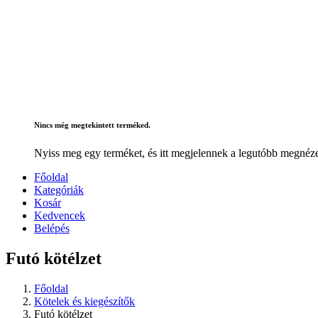
Nincs még megtekintett terméked.
Nyiss meg egy terméket, és itt megjelennek a legutóbb megnéze
Főoldal
Kategóriák
Kosár
Kedvencek
Belépés
Futó kötélzet
Főoldal
Kötelek és kiegészítők
Futó kötélzet