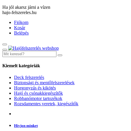
Ha jól akarsz járni a vízen
hajo-felszereles.hu
Fiókom
Kosár
Belépés
Kiemelt kategóriák
Deck felszerelés
Biztonsági és mentőfelszerelések
Horgonyzás és kikötés
Hajó és csónakkiegészítők
Robbanómotor tartozékok
Rozsdamentes veretek, kiegészítők
Hívjon minket