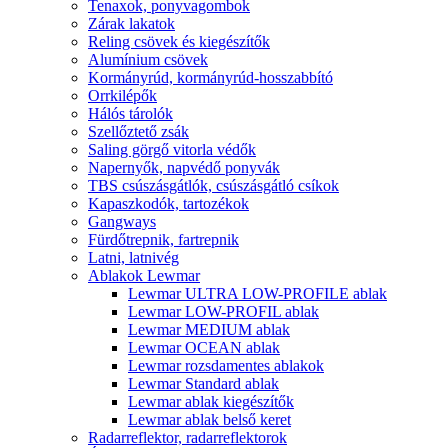
Tenaxok, ponyvagombok
Zárak lakatok
Reling csövek és kiegészítők
Alumínium csövek
Kormányrúd, kormányrúd-hosszabbító
Orrkilépők
Hálós tárolók
Szellőztető zsák
Saling görgő vitorla védők
Napernyők, napvédő ponyvák
TBS csúszásgátlók, csúszásgátló csíkok
Kapaszkodók, tartozékok
Gangways
Fürdőtrepnik, fartrepnik
Latni, latnivég
Ablakok Lewmar
Lewmar ULTRA LOW-PROFILE ablak
Lewmar LOW-PROFIL ablak
Lewmar MEDIUM ablak
Lewmar OCEAN ablak
Lewmar rozsdamentes ablakok
Lewmar Standard ablak
Lewmar ablak kiegészítők
Lewmar ablak belső keret
Radarreflektor, radarreflektorok