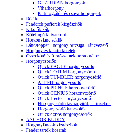
GUARDIAN horgonyok
Viharhorgony
Parti rögzítők és csavarhorgonyok
Bóják
Fenderek pufferek kiegészítők
Kikötőbikák
Kötélrugó kutyacsont
Horgonylánc seklik
Láncstopper - horgony orrcsiga - láncvezető
Horgony és kikötő kötelek
Összekötő és forgószemek horgonyhoz
Horgonycsörlők
Quick EAGLE horgonycsörlő
Quick TOTEM horgonycsörlő
Quick TUMBLER horgonycsörlő
ALEPH horgonycsörlő
Quick PRINCE horgonycsörlő
Quick GENIUS horgonycsörlő
Quick Hector horgonycsörlő
Horgonycsörlő távirányítók, tartozékok
Horgonycsörlő kapcsolók
Quick dobos horgonycsörlők
ANCHOR BUDDY
Horgonyláncok kiegészítők
Fender tartók kosarak