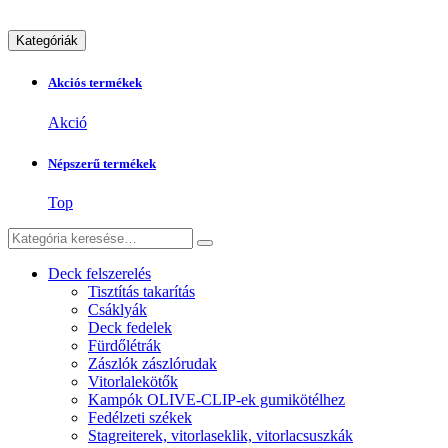
Kategóriák
Akciós termékek
Akció
Népszerű termékek
Top
Deck felszerelés
Tisztítás takarítás
Csáklyák
Deck fedelek
Fürdőlétrák
Zászlók zászlórudak
Vitorlalekötők
Kampók OLIVE-CLIP-ek gumikötélhez
Fedélzeti székek
Stagreiterek, vitorlaseklik, vitorlacsuszkák