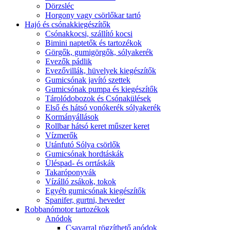
Dörzsléc
Horgony vagy csörlőkar tartó
Hajó és csónakkiegészítők
Csónakkocsi, szállító kocsi
Bimini naptetők és tartozékok
Görgők, gumigörgők, sólyakerék
Evezők pádlik
Evezővillák, hüvelyek kiegészítők
Gumicsónak javító szettek
Gumicsónak pumpa és kiegészítők
Tárolódobozok és Csónakülések
Első és hátsó vonókerék sólyakerék
Kormányállások
Rollbar hátsó keret műszer keret
Vízmerők
Utánfutó Sólya csörlők
Gumicsónak hordtáskák
Üléspad- és orrtáskák
Takaróponyvák
Vízálló zsákok, tokok
Egyéb gumicsónak kiegészítők
Spanifer, gurtni, heveder
Robbanómotor tartozékok
Anódok
Csavarral rögzíthető anódok