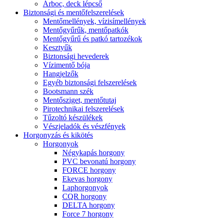
Árboc, deck lépcső
Biztonsági és mentőfelszerelések
Mentőmellények, vízisímellények
Mentőgyűrűk, mentőpatkók
Mentőgyűrű és patkó tartozékok
Kesztyűk
Biztonsági hevederek
Vízimentő bója
Hangjelzők
Egyéb biztonsági felszerelések
Bootsmann szék
Mentősziget, mentőtutaj
Pirotechnikai felszerelések
Tűzoltó készülékek
Vészjeladók és vészfények
Horgonyzás és kikötés
Horgonyok
Négykapás horgony
PVC bevonatú horgony
FORCE horgony
Ekevas horgony
Laphorgonyok
CQR horgony
DELTA horgony
Force 7 horgony