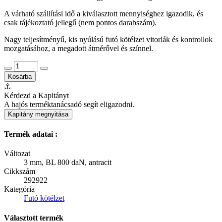
A várható szállítási idő a kiválasztott mennyiséghez igazodik, és
csak tájékoztató jellegű (nem pontos darabszám).
Nagy teljesítményű, kis nyúlású futó kötélzet vitorlák és kontrollok
mozgatásához, a megadott átmérővel és színnel.
Kosárba
⚓
Kérdezd a Kapitányt
A hajós terméktanácsadó segít eligazodni.
Kapitány megnyitása
Termék adatai :
Változat
3 mm, BL 800 daN, antracit
Cikkszám
292922
Kategória
Futó kötélzet
Választott termék