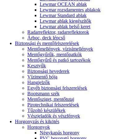
Lewmar OCEAN ablak
Lewmar rozsdamentes ablakok
Lewmar Standard ablak
Lewmar ablak kiegészítők
Lewmar ablak belső keret
Radarreflektor, radarreflektorok
Árboc, deck lépcső
Biztonsági és mentőfelszerelések
Mentőmellények, vízisímellények
Mentőgyűrűk, mentőpatkók
Mentőgyűrű és patkó tartozékok
Kesztyűk
Biztonsági hevederek
Vízimentő bója
Hangjelzők
Egyéb biztonsági felszerelések
Bootsmann szék
Mentősziget, mentőtutaj
Pirotechnikai felszerelések
Tűzoltó készülékek
Vészjeladók és vészfények
Horgonyzás és kikötés
Horgonyok
Négykapás horgony
PVC bevonatú horgony