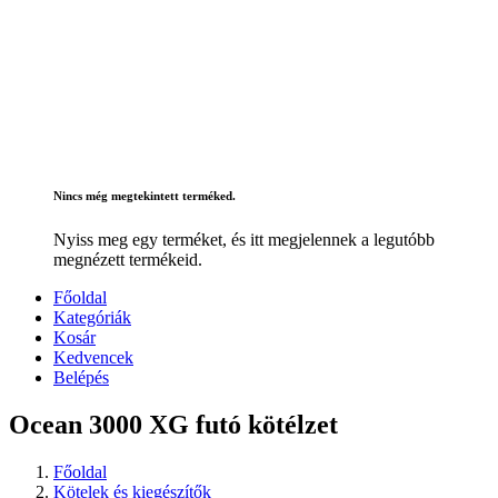
Nincs még megtekintett terméked.
Nyiss meg egy terméket, és itt megjelennek a legutóbb
megnézett termékeid.
Főoldal
Kategóriák
Kosár
Kedvencek
Belépés
Ocean 3000 XG futó kötélzet
Főoldal
Kötelek és kiegészítők