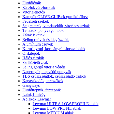
Fürdőlétrák
Zászlók zászlórudak
Vitorlalekötők
Kampók OLIVE-CLIP-ek gumikötélhez
Fedélzeti székek
Stagreiterek, vitorlaseklik, vitorlacsuszkák
Tenaxok, ponyvagombok
Zárak lakatok
Reling csövek és kiegészítők
Alumínium csövek
Kormányrúd, kormányrúd-hosszabbító
Orrkilépők
Hálós tárolók
Szellőztető zsák
Saling görgő vitorla védők
Napernyők, napvédő ponyvák
TBS csúszásgátlók, csúszásgátló csíkok
Kapaszkodók, tartozékok
Gangways
Fürdőtrepnik, fartrepnik
Latni, latnivég
Ablakok Lewmar
Lewmar ULTRA LOW-PROFILE ablak
Lewmar LOW-PROFIL ablak
Lewmar MEDIUM ablak