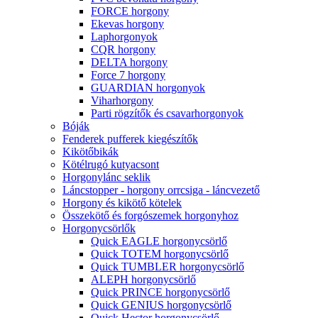
FORCE horgony
Ekevas horgony
Laphorgonyok
CQR horgony
DELTA horgony
Force 7 horgony
GUARDIAN horgonyok
Viharhorgony
Parti rögzítők és csavarhorgonyok
Bóják
Fenderek pufferek kiegészítők
Kikötőbikák
Kötélrugó kutyacsont
Horgonylánc seklik
Láncstopper - horgony orrcsiga - láncvezető
Horgony és kikötő kötelek
Összekötő és forgószemek horgonyhoz
Horgonycsörlők
Quick EAGLE horgonycsörlő
Quick TOTEM horgonycsörlő
Quick TUMBLER horgonycsörlő
ALEPH horgonycsörlő
Quick PRINCE horgonycsörlő
Quick GENIUS horgonycsörlő
Quick Hector horgonycsörlő