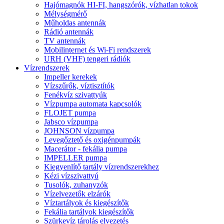
Hajómagnók HI-FI, hangszórók, vízhatlan tokok
Mélységmérő
Műholdas antennák
Rádió antennák
TV antennák
Mobilinternet és Wi-Fi rendszerek
URH (VHF) tengeri rádiók
Vízrendszerek
Impeller kerekek
Vízszűrők, víztisztítók
Fenékvíz szivattyúk
Vízpumpa automata kapcsolók
FLOJET pumpa
Jabsco vízpumpa
JOHNSON vízpumpa
Levegőztető és oxigénpumpák
Macerátor - fekália pumpa
IMPELLER pumpa
Kiegyenlítő tartály vízrendszerekhez
Kézi vízszivattyú
Tusolók, zuhanyzók
Vízelvezetők elzárók
Víztartályok és kiegészítők
Fekália tartályok kiegészítők
Szürkevíz tárolás elvezetés