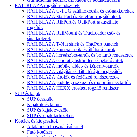
RAILBLAZA rögzítő rendszerek
RAILBLAZA C-TUG szállítókocsik és csónakkerekek
RAILBLAZA StarPort és SidePort rögzítőtalpak
RAILBLAZA RibPort és QuikPort ragasztható
rögzítők
RAILBLAZA RailMount és TracLoader cső- és
sínadapterek
RAILBLAZA T-Nut sínek és TracPort panelek
RAILBLAZA kameratartók és állítható karok
RAILBLAZA horgászbot-tartók és bottartó rendszerek
RAILBLAZA echolot-, fishfinder- és jeladótartók
RAILBLAZA mobil-, tablet- és képernyőtartók
RAILBLAZA világítás és láthatósági kiegészítők
RAILBLAZA tárolók és fedélzeti rendszerezők
RAILBLAZA paddle-, eszköz- és motortámasz tartók
RAILBLAZA HEXX erősített rögzítő rendszer
SUP és kajak
SUP deszkák
Kajakok és kenuk
SUP és kajak evezők
SUP és kajak tartozékok
Kötelek és kiegészítők
Általános felhasználású kötél
Futó kötélzet