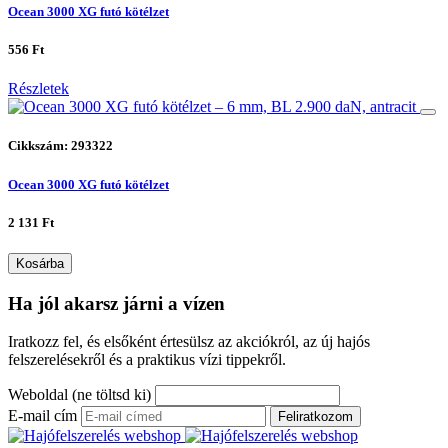
Ocean 3000 XG futó kötélzet
556 Ft
Részletek
Cikkszám: 293322
Ocean 3000 XG futó kötélzet
2 131 Ft
Kosárba
Ha jól akarsz járni a vízen
Iratkozz fel, és elsőként értesülsz az akciókról, az új hajós
felszerelésekről és a praktikus vízi tippekről.
Weboldal (ne töltsd ki)
E-mail cím
Feliratkozom