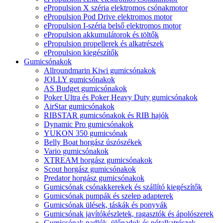
ePropulsion X széria elektromos csónakmotor
ePropulsion Pod Drive elektromos motor
ePropulsion I-széria belső elektromos motor
ePropulsion akkumulátorok és töltők
ePropulsion propellerek és alkatrészek
ePropulsion kiegészítők
Gumicsónakok
Allroundmarin Kiwi gumicsónakok
JOLLY gumicsónakok
AS Budget gumicsónakok
Poker Ultra és Poker Heavy Duty gumicsónakok
AirStar gumicsónakok
RIBSTAR gumicsónakok és RIB hajók
Dynamic Pro gumicsónakok
YUKON 350 gumicsónak
Belly Boat horgász úszószékek
Vario gumicsónakok
XTREAM horgász gumicsónakok
Scout horgász gumicsónakok
Predator horgász gumicsónakok
Gumicsónak csónakkerekek és szállító kiegészítők
Gumicsónak pumpák és szelep adapterek
Gumicsónak ülések, táskák és ponyvák
Gumicsónak javítókészletek, ragasztók és ápolószerek
Gumicsónak padlók, ülőpadok és pótalkatrészek