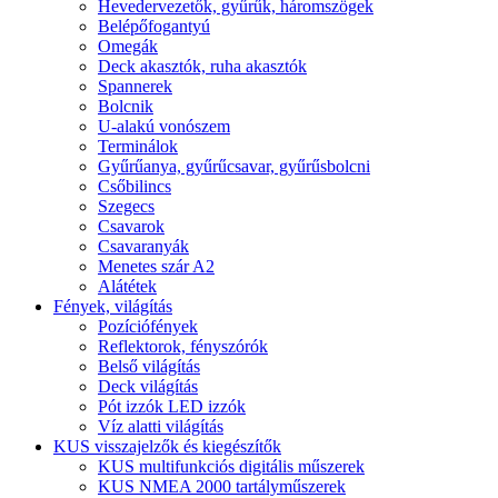
Hevedervezetők, gyűrűk, háromszögek
Belépőfogantyú
Omegák
Deck akasztók, ruha akasztók
Spannerek
Bolcnik
U-alakú vonószem
Terminálok
Gyűrűanya, gyűrűcsavar, gyűrűsbolcni
Csőbilincs
Szegecs
Csavarok
Csavaranyák
Menetes szár A2
Alátétek
Fények, világítás
Pozíciófények
Reflektorok, fényszórók
Belső világítás
Deck világítás
Pót izzók LED izzók
Víz alatti világítás
KUS visszajelzők és kiegészítők
KUS multifunkciós digitális műszerek
KUS NMEA 2000 tartályműszerek