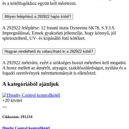
és a kötélfogókhoz együtt kell méretezni.
Milyen felépítésű a 292922 hajós kötél?
A 292922 felépítése: 12 fonatú tiszta Dyneema SK78, S.Y.I.S.
Impregnálással. Ennek gyakorlati jellemzője, hogy könnyű, jól
spleisszelhető, UV- és kopásálló futó kötélzet.
Hogyan rendelhető és választható ki a 292922 kötél?
A 292922 méteráru, ezért a szükséges hosszt méterben kell megadni.
A hossz mellett az átmérőt, anyagot, szakítószilárdságot, nyúlást és a
fogadó szerelvények mérettartományát is ellenőrizd.
A kategóriából ajánljuk
+20 kivitel
Cikkszám: 291234
Dinghy Control kontrollkötél