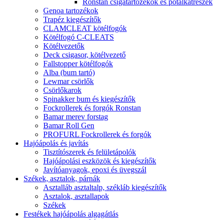
Ronstan csigatartozékok és pótalkatrészek
Genoa tartozékok
Trapéz kiegészítők
CLAMCLEAT kötélfogók
Kötélfogó C-CLEATS
Kötélvezetők
Deck csigasor, kötélvezető
Fallstopper kötélfogók
Alba (bum tartó)
Lewmar csörlők
Csörlőkarok
Spinakker bum és kiegészítők
Fockrollerek és forgók Ronstan
Bamar merev forstag
Bamar Roll Gen
PROFURL Fockrollerek és forgók
Hajóápolás és javítás
Tisztítószerek és felületápolók
Hajóápolási eszközök és kiegészítők
Javítóanyagok, epoxi és üvegszál
Székek, asztalok, párnák
Asztalláb asztaltalp, székláb kiegészítők
Asztalok, asztallapok
Székek
Festékek hajóápolás algagátlás