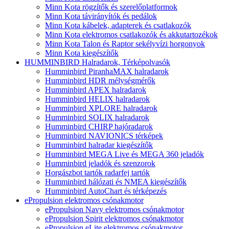
Minn Kota rögzítők és szerelőplatformok
Minn Kota távirányítók és pedálok
Minn Kota kábelek, adapterek és csatlakozók
Minn Kota elektromos csatlakozók és akkutartozékok
Minn Kota Talon és Raptor sekélyvízi horgonyok
Minn Kota kiegészítők
HUMMINBIRD Halradarok, Térképolvasók
Humminbird PiranhaMAX halradarok
Humminbird HDR mélységmérők
Humminbird APEX halradarok
Humminbird HELIX halradarok
Humminbird XPLORE halradarok
Humminbird SOLIX halradarok
Humminbird CHIRP hajóradarok
Humminbird NAVIONICS térképek
Humminbird halradar kiegészítők
Humminbird MEGA Live és MEGA 360 jeladók
Humminbird jeladók és szenzorok
Horgászbot tartók radarfej tartók
Humminbird hálózati és NMEA kiegészítők
Humminbird AutoChart és térképezés
ePropulsion elektromos csónakmotor
ePropulsion Navy elektromos csónakmotor
ePropulsion Spirit elektromos csónakmotor
ePropulsion eLite elektromos csónakmotor