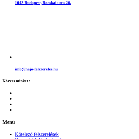
1043 Budapest, Bocskai utca 26.
info@hajo-felszereles.hu
Kövess minket :
Menü
Kötelező felszerelések