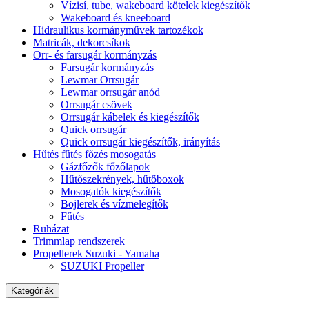
Vízisí, tube, wakeboard kötelek kiegészítők
Wakeboard és kneeboard
Hidraulikus kormányművek tartozékok
Matricák, dekorcsíkok
Orr- és farsugár kormányzás
Farsugár kormányzás
Lewmar Orrsugár
Lewmar orrsugár anód
Orrsugár csövek
Orrsugár kábelek és kiegészítők
Quick orrsugár
Quick orrsugár kiegészítők, irányítás
Hűtés fűtés főzés mosogatás
Gázfőzők főzőlapok
Hűtőszekrények, hűtőboxok
Mosogatók kiegészítők
Bojlerek és vízmelegítők
Fűtés
Ruházat
Trimmlap rendszerek
Propellerek Suzuki - Yamaha
SUZUKI Propeller
Kategóriák