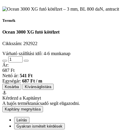
Termék
Ocean 3000 XG futó kötélzet
Cikkszám:
292922
Várható szállítási idő: 4-6 munkanap
Ár:
687 Ft
Nettó ár:
541 Ft
Egységár:
687 Ft / m
Kosárba
Kívánságlistára
⚓
Kérdezd a Kapitányt
A hajós terméktanácsadó segít eligazodni.
Kapitány megnyitása
Leírás
Gyakran ismételt kérdések