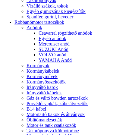
Takaróponyvák
Vízálló zsákok, tokok
Egyéb gumicsónak kiegészítők
Spanifer, gurtni, heveder
Robbanómotor tartozékok
Anódok
Csavarral rögzíthető anódok
Egyéb anódok
Mercruiser anód
SUZUKI Anód
VOLVO anód
YAMAHA Anód
Kormányok
Kormánykábelek
Kormányművek
Kormányösszekötők
Irányváltó karok
Irányváltó kábelek
Gáz és váltó bowden tartozékok
Porvédő sapkák, kábelátvezetők
B14 kábel
Motortartó bakok és állványok
Öblítőmandzsetták
Motor és tank csatlakozók
Takaróponyva külmotorhoz