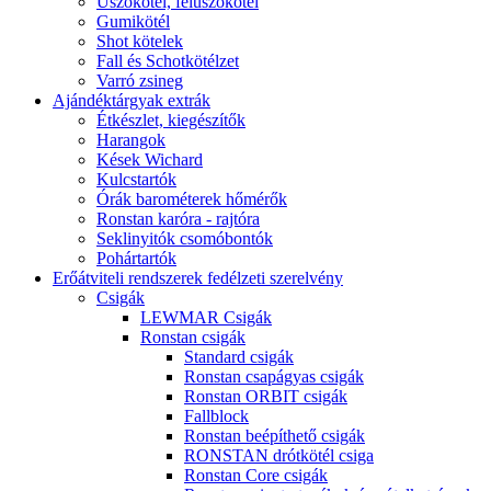
Úszókötél, felúszókötél
Gumikötél
Shot kötelek
Fall és Schotkötélzet
Varró zsineg
Ajándéktárgyak extrák
Étkészlet, kiegészítők
Harangok
Kések Wichard
Kulcstartók
Órák barométerek hőmérők
Ronstan karóra - rajtóra
Seklinyitók csomóbontók
Pohártartók
Erőátviteli rendszerek fedélzeti szerelvény
Csigák
LEWMAR Csigák
Ronstan csigák
Standard csigák
Ronstan csapágyas csigák
Ronstan ORBIT csigák
Fallblock
Ronstan beépíthető csigák
RONSTAN drótkötél csiga
Ronstan Core csigák