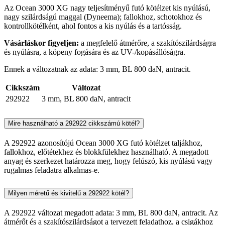
Az Ocean 3000 XG nagy teljesítményű futó kötélzet kis nyúlású,
nagy szilárdságú maggal (Dyneema); fallokhoz, schotokhoz és
kontrollkötélként, ahol fontos a kis nyúlás és a tartósság.
Vásárláskor figyeljen:
a megfelelő átmérőre, a szakítószilárdságra
és nyúlásra, a köpeny fogására és az UV-/kopásállóságra.
Ennek a változatnak az adata: 3 mm, BL 800 daN, antracit.
Cikkszám
Változat
292922
3 mm, BL 800 daN, antracit
Mire használható a 292922 cikkszámú kötél?
A 292922 azonosítójú Ocean 3000 XG futó kötélzet taljákhoz,
fallokhoz, előtétekhez és blokkfülekhez használható. A megadott
anyag és szerkezet határozza meg, hogy felúszó, kis nyúlású vagy
rugalmas feladatra alkalmas-e.
Milyen méretű és kivitelű a 292922 kötél?
A 292922 változat megadott adata: 3 mm, BL 800 daN, antracit. Az
átmérőt és a szakítószilárdságot a tervezett feladathoz, a csigákhoz