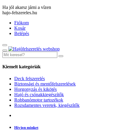
Ha jól akarsz járni a vízen
hajo-felszereles.hu
Fiókom
Kosár
Belépés
Kiemelt kategóriák
Deck felszerelés
Biztonsági és mentőfelszerelések
Horgonyzás és kikötés
Hajó és csónakkiegészítők
Robbanómotor tartozékok
Rozsdamentes veretek, kiegészítők
Hívjon minket