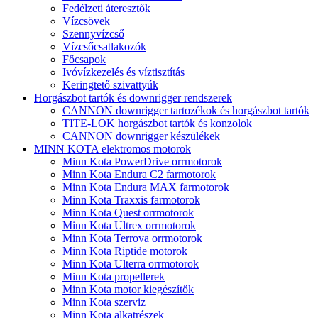
Fedélzeti áteresztők
Vízcsövek
Szennyvízcső
Vízcsőcsatlakozók
Főcsapok
Ivóvízkezelés és víztisztítás
Keringtető szivattyúk
Horgászbot tartók és downrigger rendszerek
CANNON downrigger tartozékok és horgászbot tartók
TITE-LOK horgászbot tartók és konzolok
CANNON downrigger készülékek
MINN KOTA elektromos motorok
Minn Kota PowerDrive orrmotorok
Minn Kota Endura C2 farmotorok
Minn Kota Endura MAX farmotorok
Minn Kota Traxxis farmotorok
Minn Kota Quest orrmotorok
Minn Kota Ultrex orrmotorok
Minn Kota Terrova orrmotorok
Minn Kota Riptide motorok
Minn Kota Ulterra orrmotorok
Minn Kota propellerek
Minn Kota motor kiegészítők
Minn Kota szerviz
Minn Kota alkatrészek