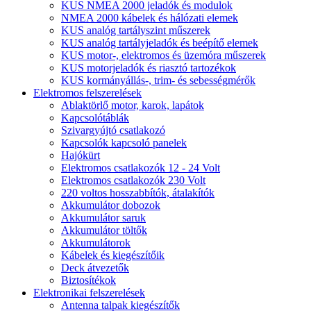
KUS NMEA 2000 jeladók és modulok
NMEA 2000 kábelek és hálózati elemek
KUS analóg tartályszint műszerek
KUS analóg tartályjeladók és beépítő elemek
KUS motor-, elektromos és üzemóra műszerek
KUS motorjeladók és riasztó tartozékok
KUS kormányállás-, trim- és sebességmérők
Elektromos felszerelések
Ablaktörlő motor, karok, lapátok
Kapcsolótáblák
Szivargyújtó csatlakozó
Kapcsolók kapcsoló panelek
Hajókürt
Elektromos csatlakozók 12 - 24 Volt
Elektromos csatlakozók 230 Volt
220 voltos hosszabbítók, átalakítók
Akkumulátor dobozok
Akkumulátor saruk
Akkumulátor töltők
Akkumulátorok
Kábelek és kiegészítőik
Deck átvezetők
Biztosítékok
Elektronikai felszerelések
Antenna talpak kiegészítők