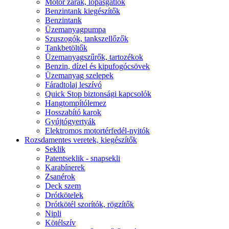
Motor zárak, lopásgátlók
Benzintank kiegészítők
Benzintank
Üzemanyagpumpa
Szuszogók, tankszellőzők
Tankbetöltők
Üzemanyagszűrők, tartozékok
Benzin, dízel és kipufogócsövek
Üzemanyag szelepek
Fáradtolaj leszívó
Quick Stop biztonsági kapcsolók
Hangtompítólemez
Hosszabító karok
Gyújtógyertyák
Elektromos motortérfedél-nyitók
Rozsdamentes veretek, kiegészítők
Seklik
Patentseklik - snapsekli
Karabínerek
Zsanérok
Deck szem
Drótkötelek
Drótkötél szorítók, rögzítők
Nipli
Kötélszív