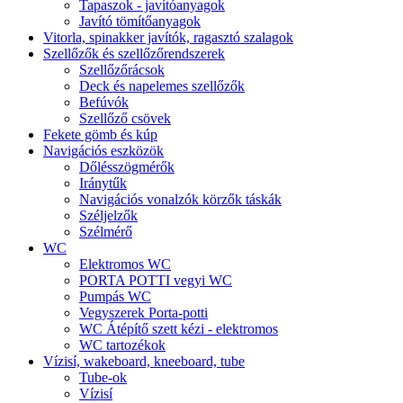
Tapaszok - javítóanyagok
Javító tömítőanyagok
Vitorla, spinakker javítók, ragasztó szalagok
Szellőzők és szellőzőrendszerek
Szellőzőrácsok
Deck és napelemes szellőzők
Befúvók
Szellőző csövek
Fekete gömb és kúp
Navigációs eszközök
Dőlésszögmérők
Iránytűk
Navigációs vonalzók körzők táskák
Széljelzők
Szélmérő
WC
Elektromos WC
PORTA POTTI vegyi WC
Pumpás WC
Vegyszerek Porta-potti
WC Átépítő szett kézi - elektromos
WC tartozékok
Vízisí, wakeboard, kneeboard, tube
Tube-ok
Vízisí