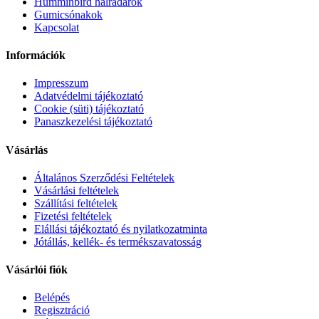
Humminbird halradarok
Gumicsónakok
Kapcsolat
Információk
Impresszum
Adatvédelmi tájékoztató
Cookie (süti) tájékoztató
Panaszkezelési tájékoztató
Vásárlás
Általános Szerződési Feltételek
Vásárlási feltételek
Szállítási feltételek
Fizetési feltételek
Elállási tájékoztató és nyilatkozatminta
Jótállás, kellék- és termékszavatosság
Vásárlói fiók
Belépés
Regisztráció