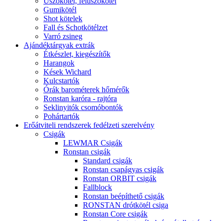
Úszókötél, felúszókötél
Gumikötél
Shot kötelek
Fall és Schotkötélzet
Varró zsineg
Ajándéktárgyak extrák
Étkészlet, kiegészítők
Harangok
Kések Wichard
Kulcstartók
Órák barométerek hőmérők
Ronstan karóra - rajtóra
Seklinyitók csomóbontók
Pohártartók
Erőátviteli rendszerek fedélzeti szerelvény
Csigák
LEWMAR Csigák
Ronstan csigák
Standard csigák
Ronstan csapágyas csigák
Ronstan ORBIT csigák
Fallblock
Ronstan beépíthető csigák
RONSTAN drótkötél csiga
Ronstan Core csigák