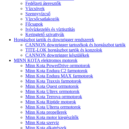
Fedélzeti áteresztők
Vízcsövek
Szennyvízcső
Vízcsőcsatlakozók
Főcsapok
Ivóvízkezelés és víztisztítás
Keringtető szivattyúk
Horgászbot tartók és downrigger rendszerek
CANNON downrigger tartozékok és horgászbot tartók
TITE-LOK horgászbot tartók és konzolok
CANNON downrigger készülékek
MINN KOTA elektromos motorok
Minn Kota PowerDrive orrmotorok
Minn Kota Endura C2 farmotorok
Minn Kota Endura MAX farmotorok
Minn Kota Traxxis farmotorok
Minn Kota Quest orrmotorok
Minn Kota Ultrex orrmotorok
Minn Kota Terrova orrmotorok
Minn Kota Riptide motorok
Minn Kota Ulterra orrmotorok
Minn Kota propellerek
Minn Kota motor kiegészítők
Minn Kota szerviz
Minn Kota alkatrészek