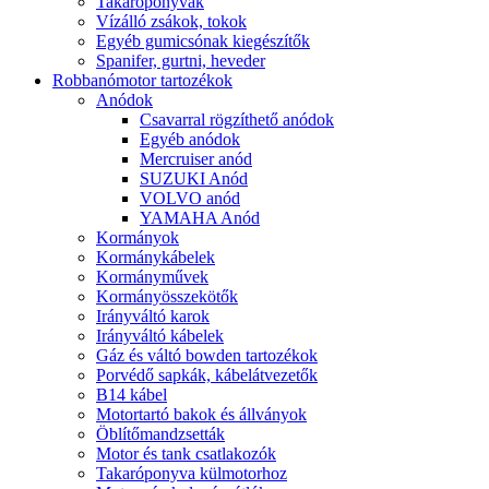
Takaróponyvák
Vízálló zsákok, tokok
Egyéb gumicsónak kiegészítők
Spanifer, gurtni, heveder
Robbanómotor tartozékok
Anódok
Csavarral rögzíthető anódok
Egyéb anódok
Mercruiser anód
SUZUKI Anód
VOLVO anód
YAMAHA Anód
Kormányok
Kormánykábelek
Kormányművek
Kormányösszekötők
Irányváltó karok
Irányváltó kábelek
Gáz és váltó bowden tartozékok
Porvédő sapkák, kábelátvezetők
B14 kábel
Motortartó bakok és állványok
Öblítőmandzsetták
Motor és tank csatlakozók
Takaróponyva külmotorhoz