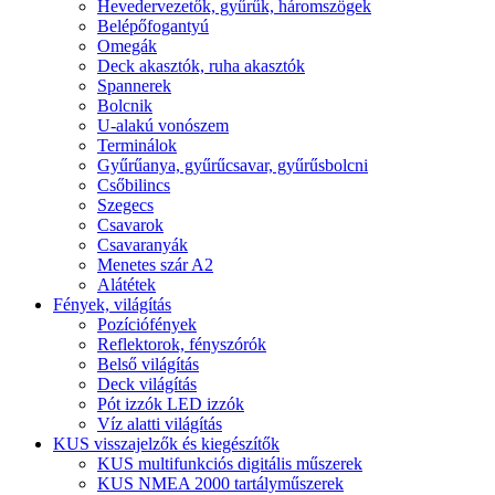
Hevedervezetők, gyűrűk, háromszögek
Belépőfogantyú
Omegák
Deck akasztók, ruha akasztók
Spannerek
Bolcnik
U-alakú vonószem
Terminálok
Gyűrűanya, gyűrűcsavar, gyűrűsbolcni
Csőbilincs
Szegecs
Csavarok
Csavaranyák
Menetes szár A2
Alátétek
Fények, világítás
Pozíciófények
Reflektorok, fényszórók
Belső világítás
Deck világítás
Pót izzók LED izzók
Víz alatti világítás
KUS visszajelzők és kiegészítők
KUS multifunkciós digitális műszerek
KUS NMEA 2000 tartályműszerek