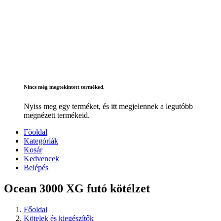
Nincs még megtekintett terméked.
Nyiss meg egy terméket, és itt megjelennek a legutóbb
megnézett termékeid.
Főoldal
Kategóriák
Kosár
Kedvencek
Belépés
Ocean 3000 XG futó kötélzet
Főoldal
Kötelek és kiegészítők