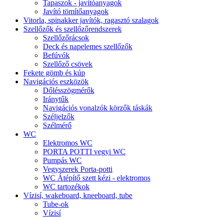
Tapaszok - javítóanyagok
Javító tömítőanyagok
Vitorla, spinakker javítók, ragasztó szalagok
Szellőzők és szellőzőrendszerek
Szellőzőrácsok
Deck és napelemes szellőzők
Befúvók
Szellőző csövek
Fekete gömb és kúp
Navigációs eszközök
Dőlésszögmérők
Iránytűk
Navigációs vonalzók körzők táskák
Széljelzők
Szélmérő
WC
Elektromos WC
PORTA POTTI vegyi WC
Pumpás WC
Vegyszerek Porta-potti
WC Átépítő szett kézi - elektromos
WC tartozékok
Vízisí, wakeboard, kneeboard, tube
Tube-ok
Vízisí