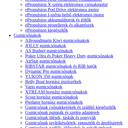
ePropulsion X széria elektromos csónakmotor
ePropulsion Pod Drive elektromos motor
ePropulsion I-széria belső elektromos motor
ePropulsion akkumulátorok és töltők
ePropulsion propellerek és alkatrészek
ePropulsion kiegészítők
Gumicsónakok
Allroundmarin Kiwi gumicsónakok
JOLLY gumicsónakok
AS Budget gumicsónakok
Poker Ultra és Poker Heavy Duty gumicsónakok
AirStar gumicsónakok
RIBSTAR gumicsónakok és RIB hajók
Dynamic Pro gumicsónakok
YUKON 350 gumicsónak
Belly Boat horgász úszószékek
Vario gumicsónakok
XTREAM horgász gumicsónakok
Scout horgász gumicsónakok
Predator horgász gumicsónakok
Gumicsónak csónakkerekek és szállító kiegészítők
Gumicsónak pumpák és szelep adapterek
Gumicsónak ülések, táskák és ponyvák
Gumicsónak javítókészletek, ragasztók és ápolószerek
Gumicsónak padlók, ülőpadok és pótalkatrészek