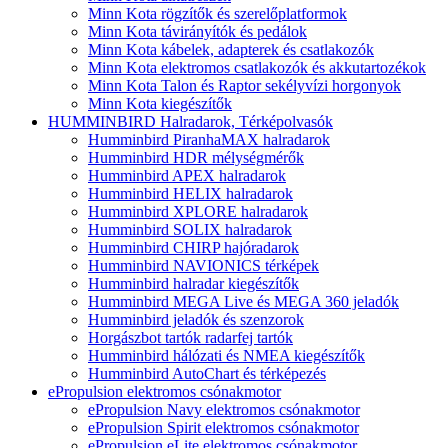
Minn Kota rögzítők és szerelőplatformok
Minn Kota távirányítók és pedálok
Minn Kota kábelek, adapterek és csatlakozók
Minn Kota elektromos csatlakozók és akkutartozékok
Minn Kota Talon és Raptor sekélyvízi horgonyok
Minn Kota kiegészítők
HUMMINBIRD Halradarok, Térképolvasók
Humminbird PiranhaMAX halradarok
Humminbird HDR mélységmérők
Humminbird APEX halradarok
Humminbird HELIX halradarok
Humminbird XPLORE halradarok
Humminbird SOLIX halradarok
Humminbird CHIRP hajóradarok
Humminbird NAVIONICS térképek
Humminbird halradar kiegészítők
Humminbird MEGA Live és MEGA 360 jeladók
Humminbird jeladók és szenzorok
Horgászbot tartók radarfej tartók
Humminbird hálózati és NMEA kiegészítők
Humminbird AutoChart és térképezés
ePropulsion elektromos csónakmotor
ePropulsion Navy elektromos csónakmotor
ePropulsion Spirit elektromos csónakmotor
ePropulsion eLite elektromos csónakmotor