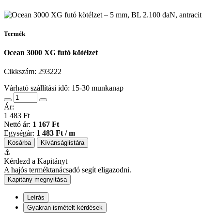
Termék
Ocean 3000 XG futó kötélzet
Cikkszám:
293222
Várható szállítási idő: 15-30 munkanap
Ár:
1 483 Ft
Nettó ár:
1 167 Ft
Egységár:
1 483 Ft / m
Kosárba
Kívánságlistára
⚓
Kérdezd a Kapitányt
A hajós terméktanácsadó segít eligazodni.
Kapitány megnyitása
Leírás
Gyakran ismételt kérdések