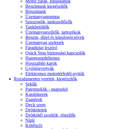
Motor zárak, lopásgátlók
Benzintank kiegészítők
Benzintank
Üzemanyagpumpa
Szuszogók, tankszellőzők
Tankbetöltők
Üzemanyagszűrők, tartozékok
Benzin, dízel és kipufogócsövek
Üzemanyag szelepek
Fáradtolaj leszívó
Quick Stop biztonsági kapcsolók
Hangtompítólemez
Hosszabító karok
Gyújtógyertyák
Elektromos motortérfedél-nyitók
Rozsdamentes veretek, kiegészítők
Seklik
Patentseklik - snapsekli
Karabínerek
Zsanérok
Deck szem
Drótkötelek
Drótkötél szorítók, rögzítők
Nipli
Kötélszív