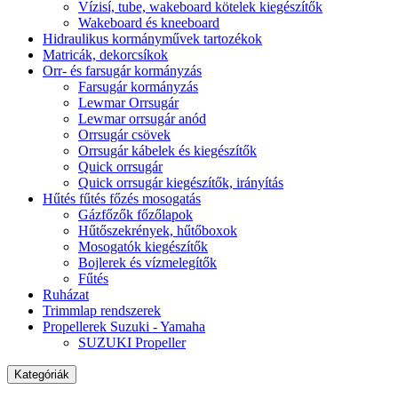
Vízisí, tube, wakeboard kötelek kiegészítők
Wakeboard és kneeboard
Hidraulikus kormányművek tartozékok
Matricák, dekorcsíkok
Orr- és farsugár kormányzás
Farsugár kormányzás
Lewmar Orrsugár
Lewmar orrsugár anód
Orrsugár csövek
Orrsugár kábelek és kiegészítők
Quick orrsugár
Quick orrsugár kiegészítők, irányítás
Hűtés fűtés főzés mosogatás
Gázfőzők főzőlapok
Hűtőszekrények, hűtőboxok
Mosogatók kiegészítők
Bojlerek és vízmelegítők
Fűtés
Ruházat
Trimmlap rendszerek
Propellerek Suzuki - Yamaha
SUZUKI Propeller
Kategóriák