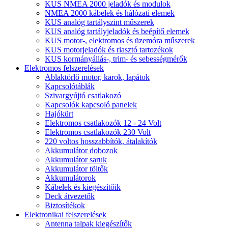
KUS NMEA 2000 jeladók és modulok
NMEA 2000 kábelek és hálózati elemek
KUS analóg tartályszint műszerek
KUS analóg tartályjeladók és beépítő elemek
KUS motor-, elektromos és üzemóra műszerek
KUS motorjeladók és riasztó tartozékok
KUS kormányállás-, trim- és sebességmérők
Elektromos felszerelések
Ablaktörlő motor, karok, lapátok
Kapcsolótáblák
Szivargyújtó csatlakozó
Kapcsolók kapcsoló panelek
Hajókürt
Elektromos csatlakozók 12 - 24 Volt
Elektromos csatlakozók 230 Volt
220 voltos hosszabbítók, átalakítók
Akkumulátor dobozok
Akkumulátor saruk
Akkumulátor töltők
Akkumulátorok
Kábelek és kiegészítőik
Deck átvezetők
Biztosítékok
Elektronikai felszerelések
Antenna talpak kiegészítők