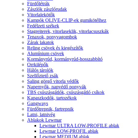
Fürdőlétrák
Zászlók zászlórudak
Vitorlalekötők
Kampók OLIVE-CLIP-ek gumikötélhez
Fedélzeti székek
Stagreiterek, vitorlaseklik, vitorlacsuszkák
Tenaxok, ponyvagombok
Zárak lakatok
Reling csövek és kiegészítők
Alumínium csövek
Kormányrúd, kormányrúd-hosszabbító
Orrkilépők
Hálós tárolók
Szellőztető zsák
Saling görgő vitorla védők
Napernyők, napvédő ponyvák
TBS csúszásgátlók, csúszásgátló csíkok
Kapaszkodók, tartozékok
Gangways
Fürdőtrepnik, fartrepnik
Latni, latnivég
Ablakok Lewmar
Lewmar ULTRA LOW-PROFILE ablak
Lewmar LOW-PROFIL ablak
Lewmar MEDIUM ablak