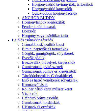
Horgonycsörlő távirányítók, tartozékok
Horgonycsörlő kapcsolók
Quick dobos horgonycsörlők
ANCHOR BUDDY
Horgonyláncok kiegészítők
Fender tartók kosarak
Dörzsléc
Horgony vagy csörlőkar tartó
Hajó és csónakkiegészítők
Csónakkocsi, szállító kocsi
Bimini naptetők és tartozékok
Görgők, gumigörgők, sólyakerék
Evezők pádlik
Evezővillák, hüvelyek kiegészítők
Gumicsónak javító szettek
Gumicsónak pumpa és kiegészítők
Tárolódobozok és Csónakülések
Első és hátsó vonókerék sólyakerék
Kormányállások
Rollbar hátsó keret műszer keret
Vízmerők
Utánfutó Sólya csörlők
Gumicsónak hordtáskák
Üléspad- és orrtáskák