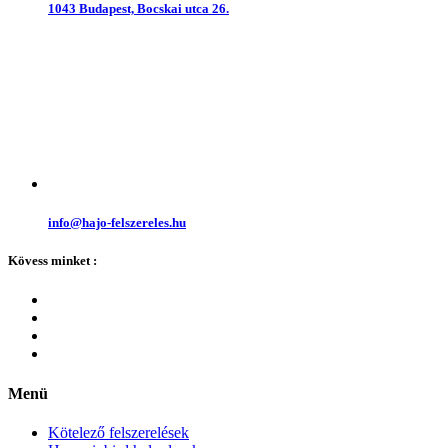
1043 Budapest, Bocskai utca 26.
info@hajo-felszereles.hu
Kövess minket :
Menü
Kötelező felszerelések