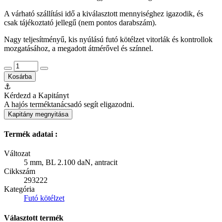
A várható szállítási idő a kiválasztott mennyiséghez igazodik, és
csak tájékoztató jellegű (nem pontos darabszám).
Nagy teljesítményű, kis nyúlású futó kötélzet vitorlák és kontrollok
mozgatásához, a megadott átmérővel és színnel.
Kosárba
⚓
Kérdezd a Kapitányt
A hajós terméktanácsadó segít eligazodni.
Kapitány megnyitása
Termék adatai :
Változat
5 mm, BL 2.100 daN, antracit
Cikkszám
293222
Kategória
Futó kötélzet
Választott termék