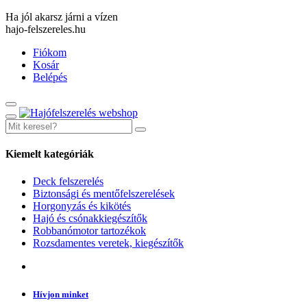
Ha jól akarsz járni a vízen
hajo-felszereles.hu
Fiókom
Kosár
Belépés
Kiemelt kategóriák
Deck felszerelés
Biztonsági és mentőfelszerelések
Horgonyzás és kikötés
Hajó és csónakkiegészítők
Robbanómotor tartozékok
Rozsdamentes veretek, kiegészítők
Hívjon minket