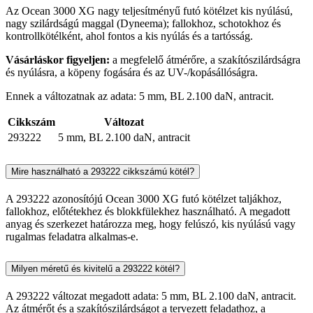
Az Ocean 3000 XG nagy teljesítményű futó kötélzet kis nyúlású,
nagy szilárdságú maggal (Dyneema); fallokhoz, schotokhoz és
kontrollkötélként, ahol fontos a kis nyúlás és a tartósság.
Vásárláskor figyeljen:
a megfelelő átmérőre, a szakítószilárdságra
és nyúlásra, a köpeny fogására és az UV-/kopásállóságra.
Ennek a változatnak az adata: 5 mm, BL 2.100 daN, antracit.
Cikkszám
Változat
293222
5 mm, BL 2.100 daN, antracit
Mire használható a 293222 cikkszámú kötél?
A 293222 azonosítójú Ocean 3000 XG futó kötélzet taljákhoz,
fallokhoz, előtétekhez és blokkfülekhez használható. A megadott
anyag és szerkezet határozza meg, hogy felúszó, kis nyúlású vagy
rugalmas feladatra alkalmas-e.
Milyen méretű és kivitelű a 293222 kötél?
A 293222 változat megadott adata: 5 mm, BL 2.100 daN, antracit.
Az átmérőt és a szakítószilárdságot a tervezett feladathoz, a