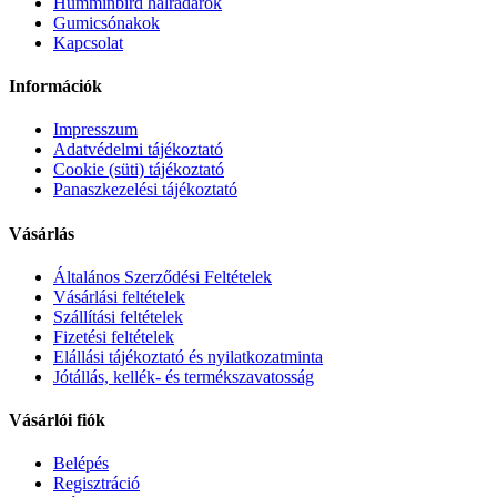
Humminbird halradarok
Gumicsónakok
Kapcsolat
Információk
Impresszum
Adatvédelmi tájékoztató
Cookie (süti) tájékoztató
Panaszkezelési tájékoztató
Vásárlás
Általános Szerződési Feltételek
Vásárlási feltételek
Szállítási feltételek
Fizetési feltételek
Elállási tájékoztató és nyilatkozatminta
Jótállás, kellék- és termékszavatosság
Vásárlói fiók
Belépés
Regisztráció