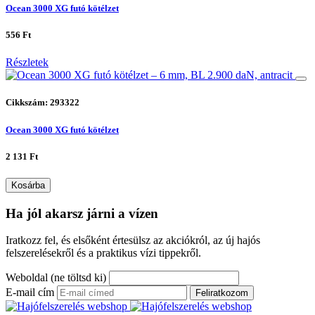
Ocean 3000 XG futó kötélzet
556 Ft
Részletek
Cikkszám: 293322
Ocean 3000 XG futó kötélzet
2 131 Ft
Kosárba
Ha jól akarsz járni a vízen
Iratkozz fel, és elsőként értesülsz az akciókról, az új hajós
felszerelésekről és a praktikus vízi tippekről.
Weboldal (ne töltsd ki)
E-mail cím
Feliratkozom