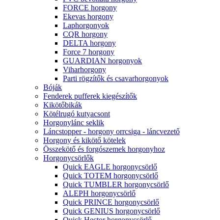
FORCE horgony
Ekevas horgony
Laphorgonyok
CQR horgony
DELTA horgony
Force 7 horgony
GUARDIAN horgonyok
Viharhorgony
Parti rögzítők és csavarhorgonyok
Bóják
Fenderek pufferek kiegészítők
Kikötőbikák
Kötélrugó kutyacsont
Horgonylánc seklik
Láncstopper - horgony orrcsiga - láncvezető
Horgony és kikötő kötelek
Összekötő és forgószemek horgonyhoz
Horgonycsörlők
Quick EAGLE horgonycsörlő
Quick TOTEM horgonycsörlő
Quick TUMBLER horgonycsörlő
ALEPH horgonycsörlő
Quick PRINCE horgonycsörlő
Quick GENIUS horgonycsörlő
Quick Hector horgonycsörlő