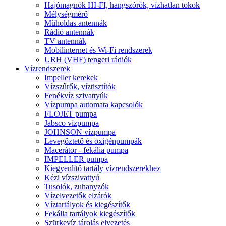
Hajómagnók HI-FI, hangszórók, vízhatlan tokok
Mélységmérő
Műholdas antennák
Rádió antennák
TV antennák
Mobilinternet és Wi-Fi rendszerek
URH (VHF) tengeri rádiók
Vízrendszerek
Impeller kerekek
Vízszűrők, víztisztítók
Fenékvíz szivattyúk
Vízpumpa automata kapcsolók
FLOJET pumpa
Jabsco vízpumpa
JOHNSON vízpumpa
Levegőztető és oxigénpumpák
Macerátor - fekália pumpa
IMPELLER pumpa
Kiegyenlítő tartály vízrendszerekhez
Kézi vízszivattyú
Tusolók, zuhanyzók
Vízelvezetők elzárók
Víztartályok és kiegészítők
Fekália tartályok kiegészítők
Szürkevíz tárolás elvezetés