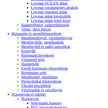
Lewmar OCEAN ablak
Lewmar rozsdamentes ablakok
Lewmar Standard ablak
Lewmar ablak kiegészítők
Lewmar ablak belső keret
Radarreflektor, radarreflektorok
Árboc, deck lépcső
Biztonsági és mentőfelszerelések
Mentőmellények, vízisímellények
Mentőgyűrűk, mentőpatkók
Mentőgyűrű és patkó tartozékok
Kesztyűk
Biztonsági hevederek
Vízimentő bója
Hangjelzők
Egyéb biztonsági felszerelések
Bootsmann szék
Mentősziget, mentőtutaj
Pirotechnikai felszerelések
Tűzoltó készülékek
Vészjeladók és vészfények
Horgonyzás és kikötés
Horgonyok
Négykapás horgony
PVC bevonatú horgony