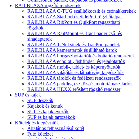
RAILBLAZA rögzítő rendszerek
RAILBLAZA C-TUG szállítókocsik és csónakkerekek
RAILBLAZA StarPort és SidePort rögzítőtalpak
RAILBLAZA RibPort és QuikPort ragasztható
rögzítők
RAILBLAZA RailMount és TracLoader cső- és
sínadapterek
RAILBLAZA T-Nut sínek és TracPort panelek
RAILBLAZA kameratartók és állítható karok
RAILBLAZA horgászbot-tartók és bottartó rendszerek
RAILBLAZA echolot-, fishfinder- és jeladótartók
RAILBLAZA mobil-, tablet- és képernyőtartók
RAILBLAZA világítás és láthatósági kiegészítők
RAILBLAZA tárolók és fedélzeti rendszerezők
RAILBLAZA paddle-, eszköz- és motortámasz tartók
RAILBLAZA HEXX erősített rögzítő rendszer
SUP és kajak
SUP deszkák
Kajakok és kenuk
SUP és kajak evezők
SUP és kajak tartozékok
Kötelek és kiegészítők
Általános felhasználású kötél
Futó kötélzet