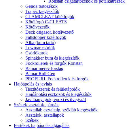
Ronstan csigatartozékok és pótalkatrészek
Genoa tartozékok
Trapéz kiegészítők
CLAMCLEAT kötélfogók
Kötélfogó C-CLEATS
Kötélvezetők
Deck csigasor, kötélvezető
Fallstopper kötélfogók
Alba (bum tartó)
Lewmar csörlők
Csörlőkarok
Spinakker bum és kiegészítők
Fockrollerek és forgók Ronstan
Bamar merev forstag
Bamar Roll Gen
PROFURL Fockrollerek és forgók
Hajóápolás és javítás
Tisztítószerek és felületápolók
Hajóápolási eszközök és kiegészítők
Javítóanyagok, epoxi és üvegszál
Székek, asztalok, párnák
Asztalláb asztaltalp, székláb kiegészítők
Asztalok, asztallapok
Székek
Festékek hajóápolás algagátlás